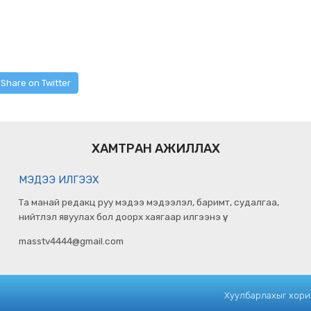
Share on Twitter
ХАМТРАН АЖИЛЛАХ
МЭДЭЭ ИЛГЭЭХ
Та манай редакц руу мэдээ мэдээлэл, баримт, судалгаа,
нийтлэл явуулах бол доорх хаягаар илгээнэ үү.
masstv4444@gmail.com
Хуулбарлахыг хориг