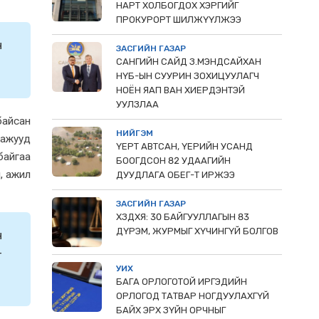
НАРТ ХОЛБОГДОХ ХЭРГИЙГ
ПРОКУРОРТ ШИЛЖҮҮЛЖЭЭ
н
ЗАСГИЙН ГАЗАР
САНГИЙН САЙД З.МЭНДСАЙХАН
НҮБ-ЫН СУУРИН ЗОХИЦУУЛАГЧ
НОЁН ЯАП ВАН ХИЕРДЭНТЭЙ
УУЛЗЛАА
байсан
НИЙГЭМ
хажууд
ҮЕРТ АВТСАН, ҮЕРИЙН УСАНД
байгаа
БООГДСОН 82 УДААГИЙН
, ажил
ДУУДЛАГА ОБЕГ-Т ИРЖЭЭ
ЗАСГИЙН ГАЗАР
ХЗДХЯ: 30 БАЙГУУЛЛАГЫН 83
ДҮРЭМ, ЖУРМЫГ ХҮЧИНГҮЙ БОЛГОВ
н
-
УИХ
БАГА ОРЛОГОТОЙ ИРГЭДИЙН
ОРЛОГОД ТАТВАР НОГДУУЛАХГҮЙ
БАЙХ ЭРХ ЗҮЙН ОРЧНЫГ