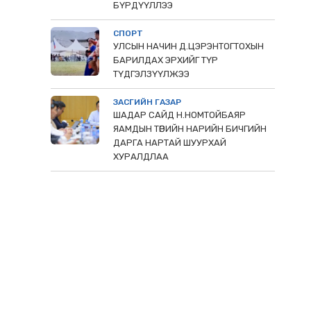
БҮРДҮҮЛЛЭЭ
СПОРТ
УЛСЫН НАЧИН Д.ЦЭРЭНТОГТОХЫН
БАРИЛДАХ ЭРХИЙГ ТҮР
ТҮДГЭЛЗҮҮЛЖЭЭ
ЗАСГИЙН ГАЗАР
ШАДАР САЙД Н.НОМТОЙБАЯР
ЯАМДЫН ТӨРИЙН НАРИЙН БИЧГИЙН
ДАРГА НАРТАЙ ШУУРХАЙ
ХУРАЛДЛАА