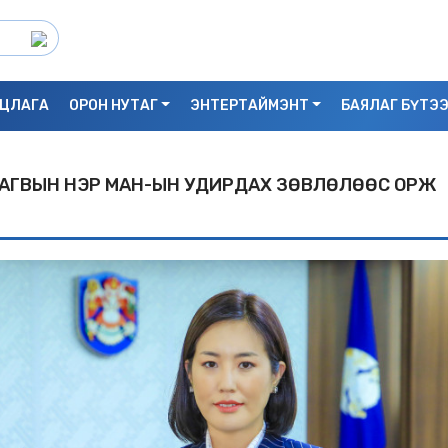
ЦЛАГА
ОРОН НУТАГ
ЭНТЕРТАЙМЭНТ
БАЯЛАГ БҮТЭ
ЭВДАГВЫН НЭР МАН-ЫН УДИРДАХ ЗӨВЛӨЛӨӨС ОРЖ
С.БАЯРБИЛЭГ: ДРАГОН ТӨВИЙН 3 ДАВХ
УНАСАН 25 НАСТАЙ ЭМЭГТЭЙ АМИА Х
БАЙЖ БОЛЗОШГҮЙ