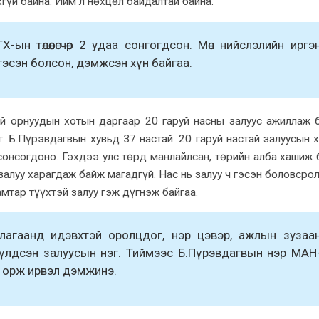
гүй байна. Ийм л нөхцөл байдалтай байна.
ын төлөөлөгчөөр 2 удаа сонгогдсон. Мөн нийслэлийн иргэ
н гэсэн болсон, дэмжсэн хүн байгаа.
й орнуудын хотын даргаар 20 гаруй насны залуус ажиллаж 
. Б.Пүрэвдагвын хувьд 37 настай. 20 гаруй настай залуусын 
онсогдоно. Гэхдээ улс төрд манлайлсан, төрийн алба хашиж 
алуу харагдаж байж магадгүй. Нас нь залуу ч гэсэн боловсрол
мтар түүхтэй залуу гэж дүгнэж байгаа.
ллагаанд
идэвхтэй
оролцдог, нэр цэвэр, ажлын зузаа
өн үлдсэн залуусын нэг. Тиймээс Б.Пүрэвдагвын нэр МАН
өөс орж ирвэл дэмжинэ.