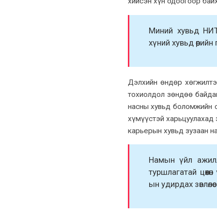
хийсэн хүн одоогоор байх
Миний хувьд НИТХ-
хүний хувьд өөрий
Дэлхийн өндөр хөгжилтэ
тохиолдол зөндөө байдаг
насны хувьд боломжийн с
хүмүүстэй харьцуулахад з
карьерын
хувьд зузаан на
Намын үйл ажи
туршлагатай цөөх
ын удирдах зөвлөл