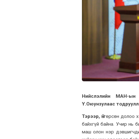
Нийслэлийн МАН-ын 
Ү.Оюунзулаас тодруулл
Тэрээр,
Өнгөрсөн долоо 
байхгүй байна. Учир нь 
маш олон нэр дэвшигчд