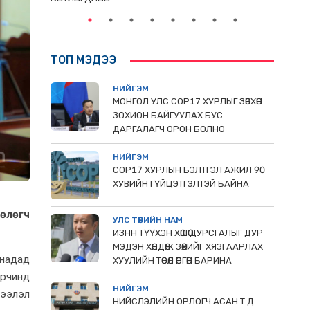
ТОП МЭДЭЭ
НИЙГЭМ
МОНГОЛ УЛС СОР17 ХУРЛЫГ ЗӨВХӨН
ЗОХИОН БАЙГУУЛАХ БУС
ДАРГАЛАГЧ ОРОН БОЛНО
НИЙГЭМ
COP17 ХУРЛЫН БЭЛТГЭЛ АЖИЛ 90
ХУВИЙН ГҮЙЦЭТГЭЛТЭЙ БАЙНА
өлөгч
УЛС ТӨРИЙН НАМ
ИЗНН ТҮҮХЭН ХӨШӨӨ ДУРСГАЛЫГ ДУР
МЭДЭН ХӨНДӨЖ ЗӨӨХИЙГ ХЯЗГААРЛАХ
 надад
ХУУЛИЙН ТӨСӨЛ ӨРГӨН БАРИНА
орчинд
НИЙГЭМ
дээлэл
НИЙСЛЭЛИЙН ОРЛОГЧ АСАН Т.Д