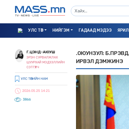
УЛС ТӨР
НИЙГЭМ
ГАДААД МЭДЭЭ
ЯРИЛ
Г.ЦЭНД-АЮУШ
Ү.ОЮУНЗУЛ: Б.ПҮР
ЭРЭН СУРВАЛЖЛАХ
ИРВЭЛ ДЭМЖИНЭ
ШУУРХАЙ МЭДЭЭЛЛИЙН
СЭТГҮҮЛЧ
УЛС ТӨРИЙН НАМ
2026.05.25 14:21
3866