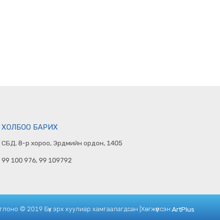
ХОЛБОО БАРИХ
СБД, 8-р хороо, Эрдмийн ордон, 1405
99 100 976, 99 109792
лоно © 2019 Бүх эрх хуулиар хамгаалагдсан |
Хөгжүүлсэн:
ArtPlus