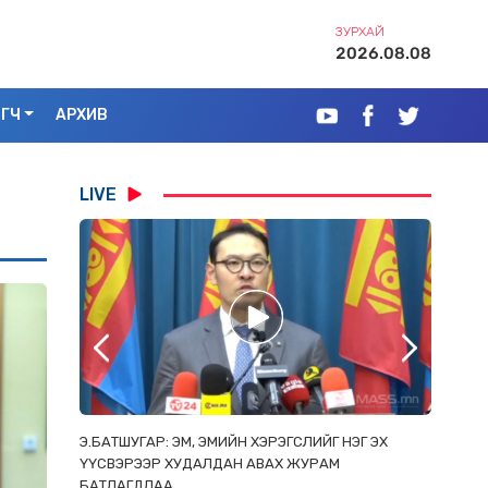
ЗУРХАЙ
2026.08.08
ЭГЧ
АРХИВ
LIVE
РААС
Э.БАТШУГАР: ЭМ, ЭМИЙН ХЭРЭГСЛИЙГ НЭГ ЭХ
С.АМАР
ОРЛОСОН
ҮҮСВЭРЭЭР ХУДАЛДАН АВАХ ЖУРАМ
ИРГЭД, 
БАТЛАГДЛАА
ЗОРИУЛ