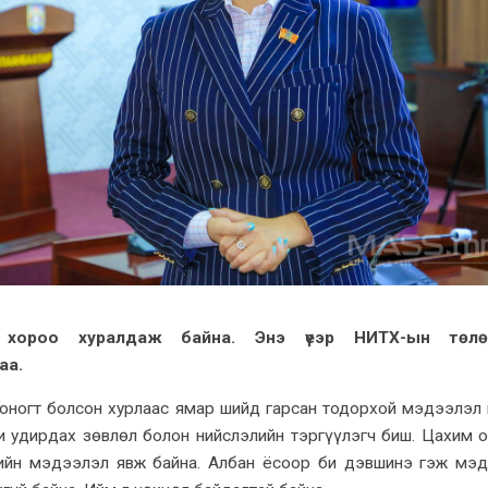
хороо хуралдаж байна. Энэ үеэр НИТХ-ын төлө
аа.
хоногт болсон хурлаас ямар шийд гарсан тодорхой мэдээлэл
би удирдах зөвлөл болон нийслэлийн тэргүүлэгч биш. Цахим 
ийн мэдээлэл явж байна. Албан ёсоор би дэвшинэ гэж мэ