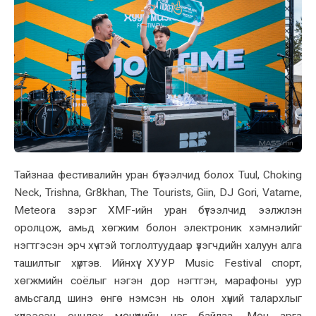
Тайзнаа фестивалийн уран бүтээлчид болох Tuul, Choking
Neck, Trishna, Gr8khan, The Tourists, Giin, DJ Gori, Vatame,
Meteora зэрэг XMF-ийн уран бүтээлчид ээлжлэн
оролцож, амьд хөгжим болон электроник хэмнэлийг
нэгтгэсэн эрч хүчтэй тоглолтуудаар үзэгчдийн халуун алга
ташилтыг хүртэв. Ийнхүү ХУУР Music Festival спорт,
хөгжмийн соёлыг нэгэн дор нэгтгэн, марафоны уур
амьсгалд шинэ өнгө нэмсэн нь олон хүний талархлыг