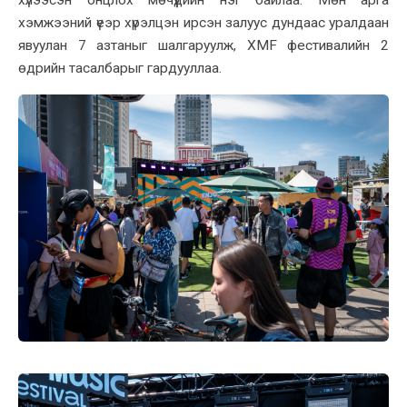
хүлээсэн онцлох мөчүүдийн нэг байлаа. Мөн арга
хэмжээний үеэр хүрэлцэн ирсэн залуус дундаас уралдаан
явуулан 7 азтаныг шалгаруулж, XMF фестивалийн 2
өдрийн тасалбарыг гардууллаа.