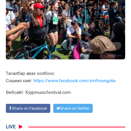
Тасалбар авах холбоос
Сошиал хаяг:
https://www.facebook.com/xmfmongolia
Вебсайт: Xyypmusicfestival.com
Share on Facebook
Share on Twitter
LIVE