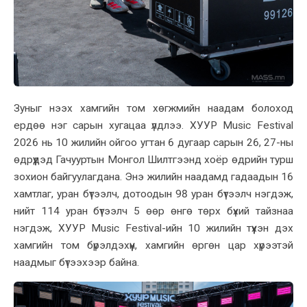
Зуныг нээх хамгийн том хөгжмийн наадам болоход
ердөө нэг сарын хугацаа үлдлээ. ХУУР Music Festival
2026 нь 10 жилийн ойгоо угтан 6 дугаар сарын 26, 27-ны
өдрүүдэд Гачууртын Монгол Шилтгээнд хоёр өдрийн турш
зохион байгуулагдана. Энэ жилийн наадамд гадаадын 16
хамтлаг, уран бүтээлч, дотоодын 98 уран бүтээлч нэгдэж,
нийт 114 уран бүтээлч 5 өөр өнгө төрх бүхий тайзнаа
нэгдэж, ХУУР Music Festival-ийн 10 жилийн түүхэн дэх
хамгийн том бүрэлдэхүүн, хамгийн өргөн цар хүрээтэй
наадмыг бүтээхээр байна.