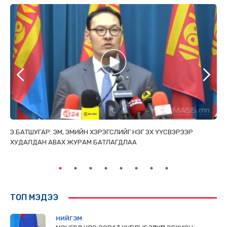
ТАЙ
Э.БАТШУГАР: ЭМ, ЭМИЙН ХЭРЭГСЛИЙГ НЭГ ЭХ ҮҮСВЭРЭЭР
С.
ХУДАЛДАН АВАХ ЖУРАМ БАТЛАГДЛАА
НИ
ТӨ
ТОП МЭДЭЭ
НИЙГЭМ