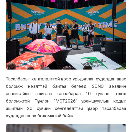
Тасалбарыг хөнгөлөлттэй үнээр урьдчилан худалдан авах
боломж нээлттэй байгаа бөгөөд SONO зээлийн
аппликэйшн ашиглан тасалбараа 10 хуваан төлөх
боломжтой. Түүнчлэн “МОТ2026” урамшууллын кодыг
ашиглан 20 хувийн хөнгөлөлттэй үнээр тасалбараа
худалдан авах боломжтой байна.