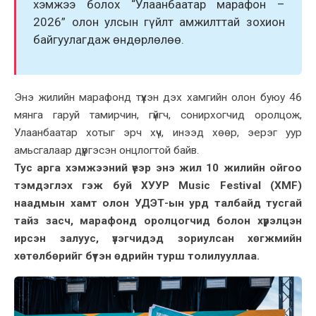
хэмжээ болох “Улаанбаатар марафон –
2026” олон улсын гүйлт амжилттай зохион
байгуулагдаж өндөрлөлөө.
Энэ жилийн марафонд түүхэн дэх хамгийн олон буюу 46
мянга гаруй тамирчин, гүйгч, сонирхогчид оролцож,
Улаанбаатар хотыг эрч хүч, инээд хөөр, эерэг уур
амьсгалаар дүүргэсэн онцлогтой байв.
Тус арга хэмжээний үеэр энэ жил 10 жилийн ойгоо
тэмдэглэх гэж буй ХУУР Music Festival (XMF)
наадмын хамт олон УДЭТ-ын урд талбайд тусгай
тайз засч, марафонд оролцогчид болон хүрэлцэн
ирсэн залуус, үзэгчидэд зориулсан хөгжмийн
хөтөлбөрийг бүтэн өдрийн турш толилууллаа.