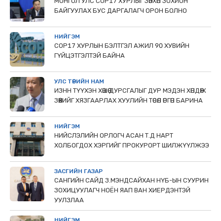
МОНГОЛ УЛС СОР17 ХУРЛЫГ ЗӨВХӨН ЗОХИОН
БАЙГУУЛАХ БУС ДАРГАЛАГЧ ОРОН БОЛНО
НИЙГЭМ
COP17 ХУРЛЫН БЭЛТГЭЛ АЖИЛ 90 ХУВИЙН
ГҮЙЦЭТГЭЛТЭЙ БАЙНА
УЛС ТӨРИЙН НАМ
ИЗНН ТҮҮХЭН ХӨШӨӨ ДУРСГАЛЫГ ДУР МЭДЭН ХӨНДӨЖ
ЗӨӨХИЙГ ХЯЗГААРЛАХ ХУУЛИЙН ТӨСӨЛ ӨРГӨН БАРИНА
НИЙГЭМ
НИЙСЛЭЛИЙН ОРЛОГЧ АСАН Т.Д НАРТ
ХОЛБОГДОХ ХЭРГИЙГ ПРОКУРОРТ ШИЛЖҮҮЛЖЭЭ
ЗАСГИЙН ГАЗАР
САНГИЙН САЙД З.МЭНДСАЙХАН НҮБ-ЫН СУУРИН
ЗОХИЦУУЛАГЧ НОЁН ЯАП ВАН ХИЕРДЭНТЭЙ
УУЛЗЛАА
НИЙГЭМ