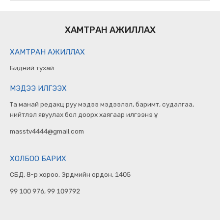
ХАМТРАН АЖИЛЛАХ
ХАМТРАН АЖИЛЛАХ
Бидний тухай
МЭДЭЭ ИЛГЭЭХ
Та манай редакц руу мэдээ мэдээлэл, баримт, судалгаа,
нийтлэл явуулах бол доорх хаягаар илгээнэ үү.
masstv4444@gmail.com
ХОЛБОО БАРИХ
СБД, 8-р хороо, Эрдмийн ордон, 1405
99 100 976, 99 109792