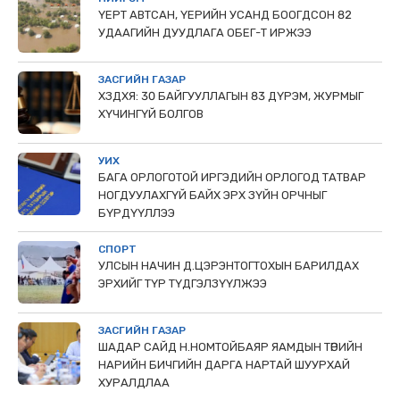
ҮЕРТ АВТСАН, ҮЕРИЙН УСАНД БООГДСОН 82
УДААГИЙН ДУУДЛАГА ОБЕГ-Т ИРЖЭЭ
ЗАСГИЙН ГАЗАР
ХЗДХЯ: 30 БАЙГУУЛЛАГЫН 83 ДҮРЭМ, ЖУРМЫГ
ХҮЧИНГҮЙ БОЛГОВ
УИХ
БАГА ОРЛОГОТОЙ ИРГЭДИЙН ОРЛОГОД ТАТВАР
НОГДУУЛАХГҮЙ БАЙХ ЭРХ ЗҮЙН ОРЧНЫГ
БҮРДҮҮЛЛЭЭ
СПОРТ
УЛСЫН НАЧИН Д.ЦЭРЭНТОГТОХЫН БАРИЛДАХ
ЭРХИЙГ ТҮР ТҮДГЭЛЗҮҮЛЖЭЭ
ЗАСГИЙН ГАЗАР
ШАДАР САЙД Н.НОМТОЙБАЯР ЯАМДЫН ТӨРИЙН
НАРИЙН БИЧГИЙН ДАРГА НАРТАЙ ШУУРХАЙ
ХУРАЛДЛАА