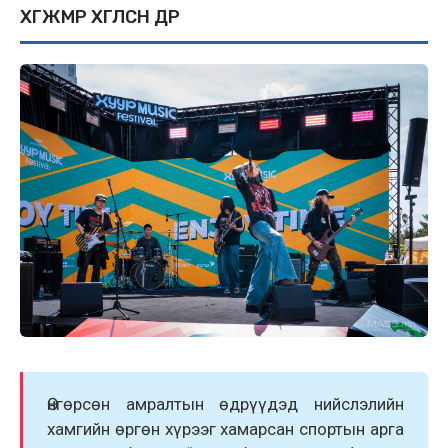
ХӨГЖМӨӨР ХӨГЛӨСӨН ӨДӨР
Өнгөрсөн амралтын өдрүүдэд нийслэлийн
хамгийн өргөн хүрээг хамарсан спортын арга