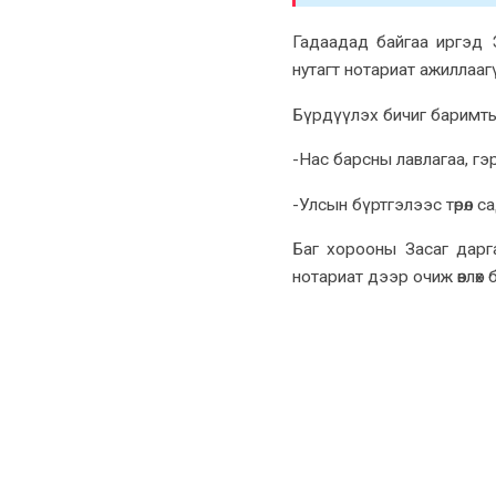
Гадаадад байгаа иргэд 
нутагт нотариат ажиллааг
Бүрдүүлэх бичиг баримты
-Нас барсны лавлагаа, гэ
-Улсын бүртгэлээс төрөл 
Баг хорооны Засаг дарга
нотариат дээр очиж өвлөх