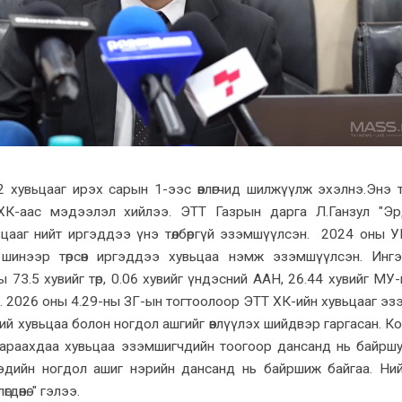
 хувьцааг ирэх сарын 1-ээс өвлөгчид шилжүүлж эхэлнэ.Энэ 
 ХК-аас мэдээлэл хийлээ. ЭТТ Газрын дарга Л.Ганзул "Э
ьцааг нийт иргэддээ үнэ төлбөргүй эзэмшүүлсэн. 2024 оны 
шинээр төрсөн иргэддээ хувьцаа нэмж эзэмшүүлсэн. Инг
 73.5 хувийг төр, 0.06 хувийг үндэсний ААН, 26.44 хувийг МУ-
. 2026 оны 4.29-ны ЗГ-ын тогтоолоор ЭТТ ХК-ийн хувьцааг э
ий хувьцаа болон ногдол ашгийг өвлүүлэх шийдвэр гаргасан. К
тараахдаа хувьцаа эзэмшигчдийн тоогоор дансанд нь байршу
эдийн ногдол ашиг нэрийн дансанд нь байршиж байгаа. Ни
гдөнө. " гэлээ.