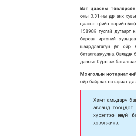
Үнэт цаасны төвлөрсө
оны 3.31-ны өдөр анх ху
цаасыг төрийн нэрийн өмнө
158989 тусгай дугаарт 
барсан иргэний хувьца
шаардлагагүй өөрт ойр
баталгаажуулна. Өвлөгдөж 
дансыг бүртгэж баталгаа
Монголын нотариатчий
ойр байрлах нотариат дэ
Хамт амьдарч байс
авсанд тооцдог.
хүсэлтээ өгөөгү
хэрэгжинэ.