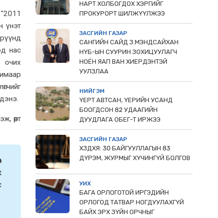
НАРТ ХОЛБОГДОХ ХЭРГИЙГ
н
"2011
ПРОКУРОРТ ШИЛЖҮҮЛЖЭЭ
н үнэт
ЗАСГИЙН ГАЗАР
үрүүнд
САНГИЙН САЙД З.МЭНДСАЙХАН
эд нас
НҮБ-ЫН СУУРИН ЗОХИЦУУЛАГЧ
НОЁН ЯАП ВАН ХИЕРДЭНТЭЙ
 очих
УУЛЗЛАА
имаар
өгчийг
НИЙГЭМ
гдэнэ.
ҮЕРТ АВТСАН, ҮЕРИЙН УСАНД
БООГДСОН 82 УДААГИЙН
, өөрт
ДУУДЛАГА ОБЕГ-Т ИРЖЭЭ
ЗАСГИЙН ГАЗАР
ХЗДХЯ: 30 БАЙГУУЛЛАГЫН 83
ДҮРЭМ, ЖУРМЫГ ХҮЧИНГҮЙ БОЛГОВ
в
х
с
УИХ
БАГА ОРЛОГОТОЙ ИРГЭДИЙН
ОРЛОГОД ТАТВАР НОГДУУЛАХГҮЙ
БАЙХ ЭРХ ЗҮЙН ОРЧНЫГ