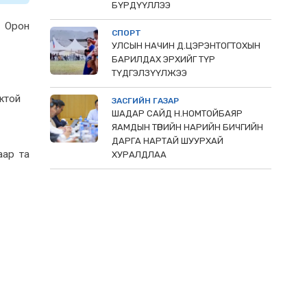
БҮРДҮҮЛЛЭЭ
. Орон
СПОРТ
УЛСЫН НАЧИН Д.ЦЭРЭНТОГТОХЫН
БАРИЛДАХ ЭРХИЙГ ТҮР
ТҮДГЭЛЗҮҮЛЖЭЭ
мжтой
ЗАСГИЙН ГАЗАР
ШАДАР САЙД Н.НОМТОЙБАЯР
ЯАМДЫН ТӨРИЙН НАРИЙН БИЧГИЙН
ДАРГА НАРТАЙ ШУУРХАЙ
аар та
ХУРАЛДЛАА