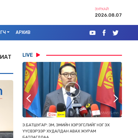
ЗУРХАЙ
2026.08.07
ЭГЧ
АРХИВ
LIVE
РИАТ
РААС
Э.БАТШУГАР: ЭМ, ЭМИЙН ХЭРЭГСЛИЙГ НЭГ ЭХ
С.АМАР
ОРЛОСОН
ҮҮСВЭРЭЭР ХУДАЛДАН АВАХ ЖУРАМ
ИРГЭД, 
БАТЛАГДЛАА
ЗОРИУЛ