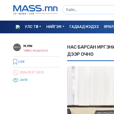
УЛС ТӨР
НИЙГЭМ
ГАДААД МЭДЭЭ
ЯРИЛ
M.MN
НАС БАРСАН ИРГЭНИЙ
ТҮРҮҮЛЖ МЭДЭЭЛНЭ
ДЭЭР ОЧНО
LIVE
2026.05.27 10:21
2478