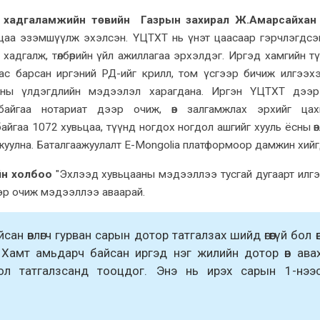
н хадгаламжийн төвийн Газрын захирал Ж.Амарсайха
вьцаа эзэмшүүлж эхэлсэн. ҮЦТХТ нь үнэт цаасаар гэрчлэгдсэ
өс хадгалж, төлбөрийн үйл ажиллагаа эрхэлдэг. Иргэд хамгийн т
нас барсан иргэний РД-ийг крилл, том үсгээр бичиж илгээх
аны үлдэгдлийн мэдээлэл харагдана. Иргэн ҮЦТХТ дээр
 байгаа нотариат дээр очиж, өв залгамжлах эрхийг цах
байгаа 1072 хувьцаа, түүнд ногдох ногдол ашгийг хууль ёсны өвл
жуулна. Баталгаажуулалт E-Mongolia платформоор дамжин хий
н холбоо
"Эхлээд хувьцааны мэдээллээ тусгай дугаарт илгээж
эр очиж мэдээллээ аваарай.
ан өвлөгч гурван сарын дотор татгалзах шийд өгөөгүй бол ө
 Хамт амьдарч байсан иргэд нэг жилийн дотор өв ава
й бол татгалзсанд тооцдог. Энэ нь ирэх сарын 1-нээ