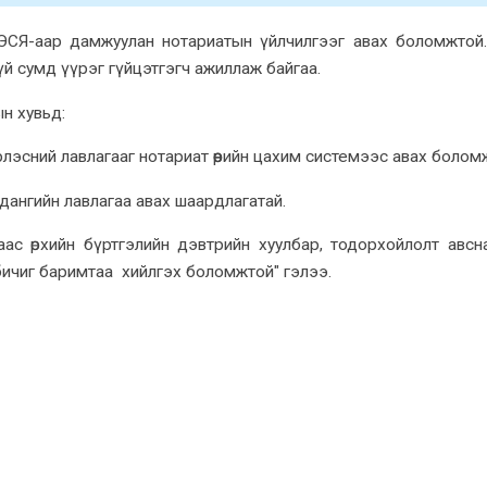
ЭСЯ-аар дамжуулан нотариатын үйлчилгээг авах боломжтой
үй сумд үүрэг гүйцэтгэгч ажиллаж байгаа.
н хувьд:
рлэсний лавлагааг нотариат өөрийн цахим системээс авах боло
садангийн лавлагаа авах шаардлагатай.
ас өрхийн бүртгэлийн дэвтрийн хуулбар, тодорхойлолт авсн
 бичиг баримтаа хийлгэх боломжтой" гэлээ.