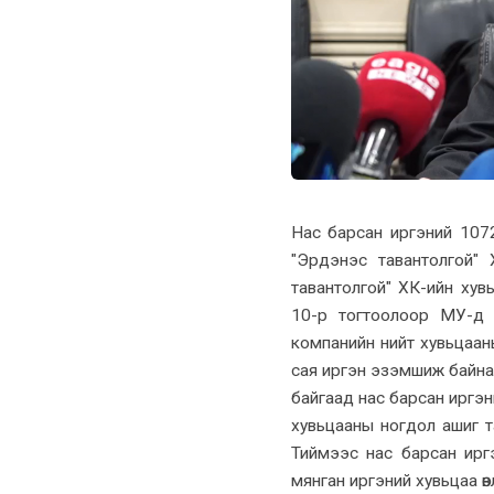
Нас барсан иргэний 1072
"Эрдэнэс тавантолгой"
тавантолгой" ХК-ийн хув
10-р тогтоолоор МУ-д 
компанийн нийт хувьцааны
сая иргэн эзэмшиж байна
байгаад нас барсан иргэн
хувьцааны ногдол ашиг 
Тиймээс нас барсан ирг
мянган иргэний хувьцаа өвлө