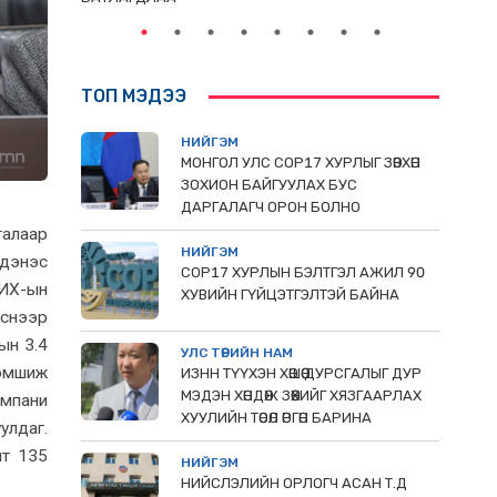
ТОП МЭДЭЭ
НИЙГЭМ
МОНГОЛ УЛС СОР17 ХУРЛЫГ ЗӨВХӨН
ЗОХИОН БАЙГУУЛАХ БУС
ДАРГАЛАГЧ ОРОН БОЛНО
талаар
НИЙГЭМ
рдэнэс
COP17 ХУРЛЫН БЭЛТГЭЛ АЖИЛ 90
УИХ-ын
ХУВИЙН ГҮЙЦЭТГЭЛТЭЙ БАЙНА
эснээр
ын 3.4
УЛС ТӨРИЙН НАМ
зэмшиж
ИЗНН ТҮҮХЭН ХӨШӨӨ ДУРСГАЛЫГ ДУР
МЭДЭН ХӨНДӨЖ ЗӨӨХИЙГ ХЯЗГААРЛАХ
омпани
ХУУЛИЙН ТӨСӨЛ ӨРГӨН БАРИНА
улдаг.
йт 135
НИЙГЭМ
НИЙСЛЭЛИЙН ОРЛОГЧ АСАН Т.Д