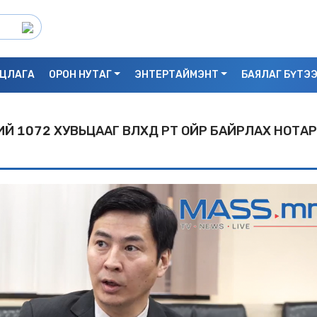
ЦЛАГА
ОРОН НУТАГ
ЭНТЕРТАЙМЭНТ
БАЯЛАГ БҮТЭ
 1072 ХУВЬЦААГ ӨВЛӨХДӨӨ ӨӨРТ ОЙР БАЙРЛАХ НОТА
С.БАЯРБИЛЭГ: ДРАГОН ТӨВИЙН 3 ДАВХ
УНАСАН 25 НАСТАЙ ЭМЭГТЭЙ АМИА Х
БАЙЖ БОЛЗОШГҮЙ