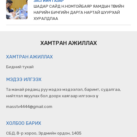
ЗАСГИЙН ГАЗАР
ШАДАР САЙД Н.НОМТОЙБАЯР ЯАМДЫН ТӨРИЙН
НАРИЙН БИЧГИЙН ДАРГА НАРТАЙ ШУУРХАЙ
ХУРАЛДЛАА
ХАМТРАН АЖИЛЛАХ
ХАМТРАН АЖИЛЛАХ
Бидний тухай
МЭДЭЭ ИЛГЭЭХ
Та манай редакц руу мэдээ мэдээлэл, баримт, судалгаа,
нийтлэл явуулах бол доорх хаягаар илгээнэ үү.
masstv4444@gmail.com
ХОЛБОО БАРИХ
СБД, 8-р хороо, Эрдмийн ордон, 1405