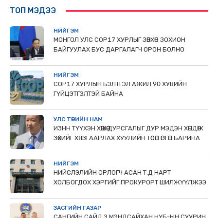
ТОП МЭДЭЭ
НИЙГЭМ
МОНГОЛ УЛС СОР17 ХУРЛЫГ ЗӨВХӨН ЗОХИОН
БАЙГУУЛАХ БУС ДАРГАЛАГЧ ОРОН БОЛНО
НИЙГЭМ
COP17 ХУРЛЫН БЭЛТГЭЛ АЖИЛ 90 ХУВИЙН
ГҮЙЦЭТГЭЛТЭЙ БАЙНА
УЛС ТӨРИЙН НАМ
ИЗНН ТҮҮХЭН ХӨШӨӨ ДУРСГАЛЫГ ДУР МЭДЭН ХӨНДӨЖ
ЗӨӨХИЙГ ХЯЗГААРЛАХ ХУУЛИЙН ТӨСӨЛ ӨРГӨН БАРИНА
НИЙГЭМ
НИЙСЛЭЛИЙН ОРЛОГЧ АСАН Т.Д НАРТ
ХОЛБОГДОХ ХЭРГИЙГ ПРОКУРОРТ ШИЛЖҮҮЛЖЭЭ
ЗАСГИЙН ГАЗАР
САНГИЙН САЙД З.МЭНДСАЙХАН НҮБ-ЫН СУУРИН