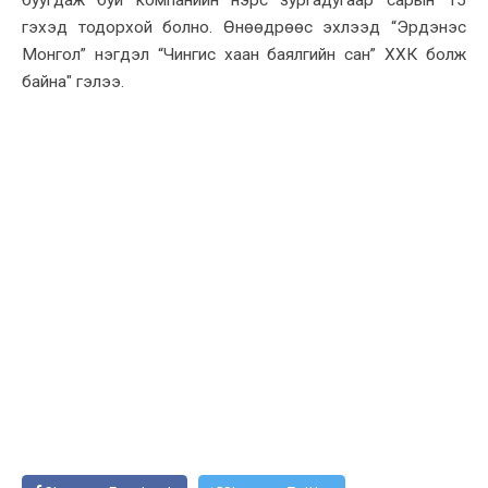
буугдаж буй компанийн нэрс зургадугаар сарын 15
гэхэд тодорхой болно. Өнөөдрөөс эхлээд “Эрдэнэс
Монгол” нэгдэл “Чингис хаан баялгийн сан” ХХК болж
байна" гэлээ.