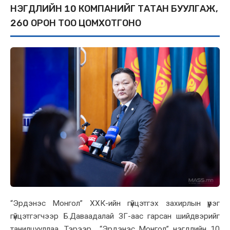
НЭГДЛИЙН 10 КОМПАНИЙГ ТАТАН БУУЛГАЖ,
260 ОРОН ТОО ЦОМХОТГОНО
“Эрдэнэс Монгол” ХХК-ийн гүйцэтгэх захирлын үүрэг
гүйцэтгэгчээр Б.Даваадалай ЗГ-аас гарсан шийдвэрийг
танилцууллаа. Тэрээр “Эрдэнэс Монгол” нэгдлийн 10