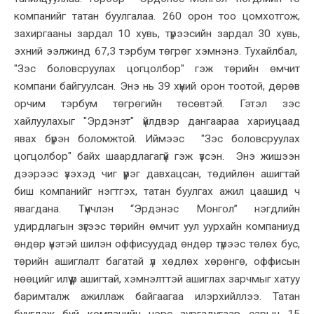
компанийг татан буулгалаа. 260 орон тоо цомхотгож,
захиргааны зардал 10 хувь, түрээсийн зардал 30 хувь,
эхний ээлжинд 67,3 тэрбум төгрөг хэмнэнэ. Тухайлбал,
"Зэс боловсруулах цогцолбор" гэж төрийн өмчит
компани байгуулсан. Энэ нь 39 хүний орон тоотой, дөрөв
орчим тэрбум төгрөгийн төсөвтэй. Гэтэл зэс
хайлуулахыг "Эрдэнэт" үйлдвэр дангаараа хариуцаад
явах бүрэн боломжтой. Иймээс "Зэс боловсруулах
цогцолбор" байх шаардлагагүй гэж үзсэн. Энэ жишээн
дээрээс үзэхэд чиг үүрэг давхацсан, төдийлөн ашигтай
биш компанийг нэгтгэх, татан буулгах ажил цаашид ч
явагдана. Түүнчлэн “Эрдэнэс Монгол” нэгдлийн
удирдлагын зүгээс төрийн өмчит уул уурхайн компаниуд
өндөр үнэтэй шилэн оффисуудад өндөр түрээс төлөх бус,
төрийн ашиглалт багатай үл хөдлөх хөрөнгө, оффисын
нөөцийг илүү үр ашигтай, хэмнэлттэй ашиглах зарчмыг хатуу
баримталж ажиллаж байгаагаа илэрхийллээ. Татан