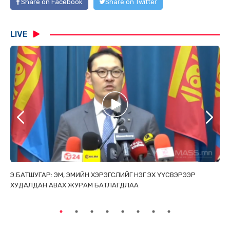
Share on Facebook
Share on Twitter
LIVE
ТАЙ
Э.БАТШУГАР: ЭМ, ЭМИЙН ХЭРЭГСЛИЙГ НЭГ ЭХ ҮҮСВЭРЭЭР
С.
ХУДАЛДАН АВАХ ЖУРАМ БАТЛАГДЛАА
НИ
ТӨ