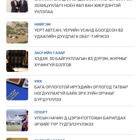
ЗОХИЦУУЛАГЧ НОЁН ЯАП ВАН ХИЕРДЭНТЭЙ
УУЛЗЛАА
НИЙГЭМ
ҮЕРТ АВТСАН, ҮЕРИЙН УСАНД БООГДСОН 82
УДААГИЙН ДУУДЛАГА ОБЕГ-Т ИРЖЭЭ
ЗАСГИЙН ГАЗАР
ХЗДХЯ: 30 БАЙГУУЛЛАГЫН 83 ДҮРЭМ, ЖУРМЫГ
ХҮЧИНГҮЙ БОЛГОВ
УИХ
БАГА ОРЛОГОТОЙ ИРГЭДИЙН ОРЛОГОД ТАТВАР
НОГДУУЛАХГҮЙ БАЙХ ЭРХ ЗҮЙН ОРЧНЫГ
БҮРДҮҮЛЛЭЭ
СПОРТ
УЛСЫН НАЧИН Д.ЦЭРЭНТОГТОХЫН БАРИЛДАХ
ЭРХИЙГ ТҮР ТҮДГЭЛЗҮҮЛЖЭЭ