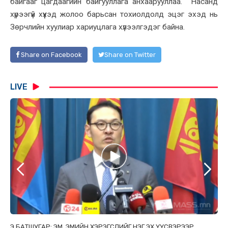
байгааг цагдаагийн байгууллага анхаарууллаа. Насанд
хүрээгүй хүүхэд жолоо барьсан тохиолдолд эцэг эхэд нь
Зөрчлийн хуулиар хариуцлага хүлээлгэдэг байна.
Share on Facebook
Share on Twitter
LIVE
ТАЙ
Э.БАТШУГАР: ЭМ, ЭМИЙН ХЭРЭГСЛИЙГ НЭГ ЭХ ҮҮСВЭРЭЭР
С.