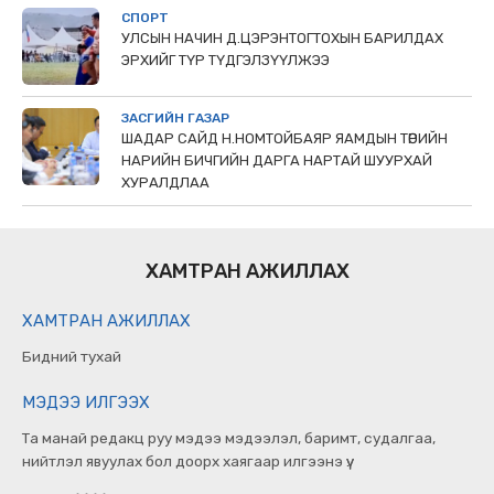
СПОРТ
УЛСЫН НАЧИН Д.ЦЭРЭНТОГТОХЫН БАРИЛДАХ
ЭРХИЙГ ТҮР ТҮДГЭЛЗҮҮЛЖЭЭ
ЗАСГИЙН ГАЗАР
ШАДАР САЙД Н.НОМТОЙБАЯР ЯАМДЫН ТӨРИЙН
НАРИЙН БИЧГИЙН ДАРГА НАРТАЙ ШУУРХАЙ
ХУРАЛДЛАА
ХАМТРАН АЖИЛЛАХ
ХАМТРАН АЖИЛЛАХ
Бидний тухай
МЭДЭЭ ИЛГЭЭХ
Та манай редакц руу мэдээ мэдээлэл, баримт, судалгаа,
нийтлэл явуулах бол доорх хаягаар илгээнэ үү.