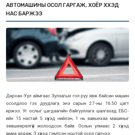
АВТОМАШИНЫ ОСОЛ ГАРГАЖ, ХОЁР ХҮҮХЭД
НАС БАРЖЭЭ
Дархан-Уул аймгаас Зулзагын гол руу явж байсан машин
осолдлоо гэх дуудлага энэ сарын 27-ны 16:50 цагт
иржээ. Уг ослыг цагдаагийн байгууллага шалгахад ЕБС-
ийн 15 настай 5 хүүхэд нийлэн, 1 нь аавынхаа машиныг
зөвшөөрөлгүй жолоодсон байв. Ослын улмаас 2 хүүхэд
амиа алдаж, 3 хүүхэд гэмтсэн ноцтой осол гарчээ.