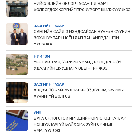
НИЙСЛЭЛИЙН ОРЛОГЧ АСАН Т.Д НАРТ
ХОЛБОГДОХ ХЭРГИЙГ ПРОКУРОРТ ШИЛЖҮҮЛЖЭЭ
ЗАСГИЙН ГАЗАР
САНГИЙН САЙД З.МЭНДСАЙХАН НҮБ-ЫН СУУРИН
ЗОХИЦУУЛАГЧ НОЁН ЯАП ВАН ХИЕРДЭНТЭЙ
УУЛЗЛАА
НИЙГЭМ
ҮЕРТ АВТСАН, ҮЕРИЙН УСАНД БООГДСОН 82
УДААГИЙН ДУУДЛАГА ОБЕГ-Т ИРЖЭЭ
ЗАСГИЙН ГАЗАР
ХЗДХЯ: 30 БАЙГУУЛЛАГЫН 83 ДҮРЭМ, ЖУРМЫГ
ХҮЧИНГҮЙ БОЛГОВ
УИХ
БАГА ОРЛОГОТОЙ ИРГЭДИЙН ОРЛОГОД ТАТВАР
НОГДУУЛАХГҮЙ БАЙХ ЭРХ ЗҮЙН ОРЧНЫГ
БҮРДҮҮЛЛЭЭ