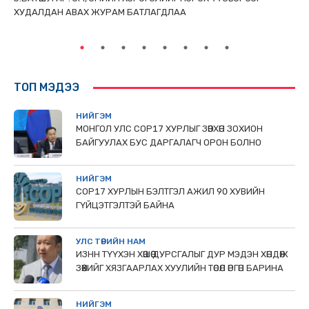
ХУДАЛДАН АВАХ ЖУРАМ БАТЛАГДЛАА
НИ
ТӨ
ТОП МЭДЭЭ
НИЙГЭМ
МОНГОЛ УЛС СОР17 ХУРЛЫГ ЗӨВХӨН ЗОХИОН
БАЙГУУЛАХ БУС ДАРГАЛАГЧ ОРОН БОЛНО
НИЙГЭМ
COP17 ХУРЛЫН БЭЛТГЭЛ АЖИЛ 90 ХУВИЙН
ГҮЙЦЭТГЭЛТЭЙ БАЙНА
УЛС ТӨРИЙН НАМ
ИЗНН ТҮҮХЭН ХӨШӨӨ ДУРСГАЛЫГ ДУР МЭДЭН ХӨНДӨЖ
ЗӨӨХИЙГ ХЯЗГААРЛАХ ХУУЛИЙН ТӨСӨЛ ӨРГӨН БАРИНА
НИЙГЭМ