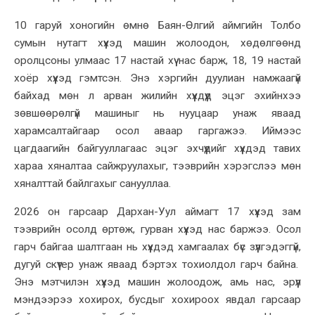
10 гаруй хоногийн өмнө Баян-Өлгий аймгийн Толбо
сумын нутагт хүүхэд машин жолоодон, хөдөлгөөнд
оролцсоны улмаас 17 настай хүү нас барж, 18, 19 настай
хоёр хүүхэд гэмтсэн. Энэ хэргийн дуулиан намжаагүй
байхад мөн л арван жилийн хүүхдүүд эцэг эхийнхээ
зөвшөөрөлгүй машиныг нь нууцаар унаж яваад
харамсалтайгаар осол аваар гаргажээ. Иймээс
цагдаагийн байгууллагаас эцэг эхчүүдийг хүүхдэд тавих
хараа хяналтаа сайжруулахыг, тээврийн хэрэгслээ мөн
хяналттай байлгахыг санууллаа.
2026 он гарсаар Дархан-Уул аймагт 17 хүүхэд зам
тээврийн осолд өртөж, гурван хүүхэд нас баржээ. Осол
гарч байгаа шалтгаан нь хүүхдэд хамгаалах бүс зүүлгэдэггүй,
дугуй скүүтер унаж яваад бэртэх тохиолдол гарч байна.
Энэ мэтчилэн хүүхэд машин жолоодож, амь нас, эрүүл
мэндээрээ хохирох, бусдыг хохироох явдал гарсаар