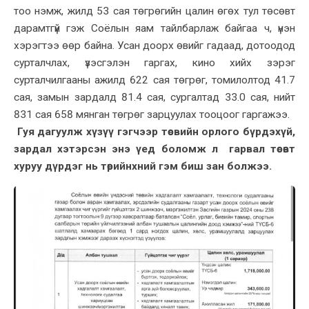
тоо нэмж, жилд 53 сая төгрөгийн цалин өгөх тул төсөвт
дарамтгүй гэж Соёлын яам тайлбарлаж байгаа ч, үнэн
хэрэгтээ өөр байна. Усан доорх өвийг гадаад, дотоодод
сурталчлах, үзэсгэлэн гаргах, кино хийх зэрэг
сурталчилгааны ажилд 622 сая төгрөг, томилолтод 41.7
сая, замын зардалд 81.4 сая, сургалтад 33.0 сая, нийт
831 сая 658 мянган төгрөг зарцуулах тооцоог гаргажээ.
Гуя дагуулж хүзүү гэгчээр төсвийн орлого бүрдэхүй,
зардал хэтэрсэн энэ үед боломж л гарвал төсөвт
хуруу дүрдэг нь төрийнхний гэм биш зан болжээ.