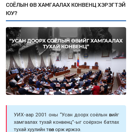
СОЁЛЫН ӨВ ХАМГААЛАХ КОНВЕНЦ ХЭРЭГТЭЙ
ЮУ?
УИХ-аар 2001 оны “Усан доорх соёлын өвийг
хамгаалах тухай конвенц”-ыг соёрхон батлах
тухай хуулийн төсөл орж иржээ.