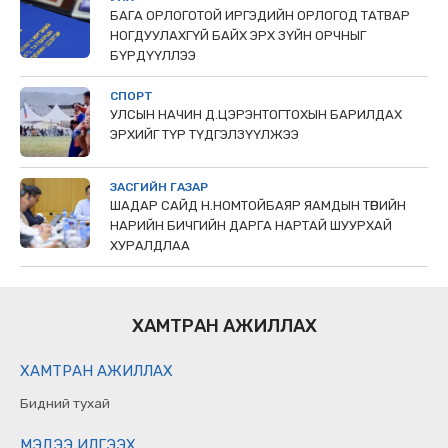
БАГА ОРЛОГОТОЙ ИРГЭДИЙН ОРЛОГОД ТАТВАР
НОГДУУЛАХГҮЙ БАЙХ ЭРХ ЗҮЙН ОРЧНЫГ
БҮРДҮҮЛЛЭЭ
СПОРТ
УЛСЫН НАЧИН Д.ЦЭРЭНТОГТОХЫН БАРИЛДАХ
ЭРХИЙГ ТҮР ТҮДГЭЛЗҮҮЛЖЭЭ
ЗАСГИЙН ГАЗАР
ШАДАР САЙД Н.НОМТОЙБАЯР ЯАМДЫН ТӨРИЙН
НАРИЙН БИЧГИЙН ДАРГА НАРТАЙ ШУУРХАЙ
ХУРАЛДЛАА
ХАМТРАН АЖИЛЛАХ
ХАМТРАН АЖИЛЛАХ
Бидний тухай
МЭДЭЭ ИЛГЭЭХ