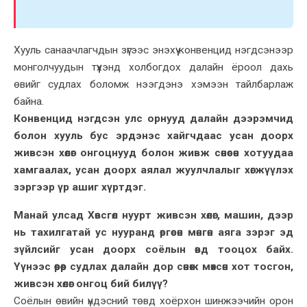
Хууль санаачлагчдын зүгээс энэхүү конвенцид нэгдсэнээр
монголчуудын түүхэнд холбогдох далайн ёроол дахь
өвийг судлах боломж нээгдэнэ хэмээн тайлбарлаж
байна.
Конвенцид нэгдсэн улс орнууд далайн дээрэмчид
болон хууль бус эрдэнэс хайгчдаас усан доорх
живсэн хөлөг онгоцнууд болон живж сөнөсөн хотуудаа
хамгаалах, усан доорх аялал жуулчлалыг хөгжүүлэх
зэргээр үр ашиг хүртдэг.
Манай улсад Хөвсгөл нуурт живсэн хөлөг, машин, дээр
нь тахилгатай ус нууранд өргөсөн мөнгөн аяга зэрэг эд
зүйлсийг усан доорх соёлын өвд тооцох байх.
Үүнээс өөрөөр судлах далайн дор сөнөж мөхсөн хот тосгон,
живсэн хөлөг онгоц бий билүү?
Соёлын өвийн үндэсний төвд хоёрхон шинжээчийн орон