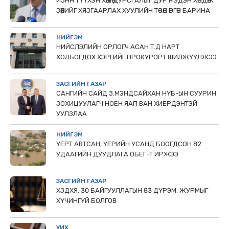
ИЗНН ТҮҮХЭН ХӨШӨӨ ДУРСГАЛЫГ ДУР МЭДЭН ХӨНДӨЖ
ЗӨӨХИЙГ ХЯЗГААРЛАХ ХУУЛИЙН ТӨСӨЛ ӨРГӨН БАРИНА
НИЙГЭМ
НИЙСЛЭЛИЙН ОРЛОГЧ АСАН Т.Д НАРТ
ХОЛБОГДОХ ХЭРГИЙГ ПРОКУРОРТ ШИЛЖҮҮЛЖЭЭ
ЗАСГИЙН ГАЗАР
САНГИЙН САЙД З.МЭНДСАЙХАН НҮБ-ЫН СУУРИН
ЗОХИЦУУЛАГЧ НОЁН ЯАП ВАН ХИЕРДЭНТЭЙ
УУЛЗЛАА
НИЙГЭМ
ҮЕРТ АВТСАН, ҮЕРИЙН УСАНД БООГДСОН 82
УДААГИЙН ДУУДЛАГА ОБЕГ-Т ИРЖЭЭ
ЗАСГИЙН ГАЗАР
ХЗДХЯ: 30 БАЙГУУЛЛАГЫН 83 ДҮРЭМ, ЖУРМЫГ
ХҮЧИНГҮЙ БОЛГОВ
УИХ