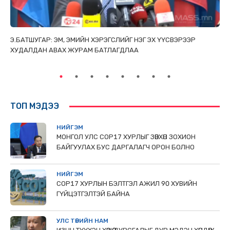
ТАЙ
Э.БАТШУГАР: ЭМ, ЭМИЙН ХЭРЭГСЛИЙГ НЭГ ЭХ ҮҮСВЭРЭЭР
С.
ХУДАЛДАН АВАХ ЖУРАМ БАТЛАГДЛАА
НИ
ТӨ
ТОП МЭДЭЭ
НИЙГЭМ
МОНГОЛ УЛС СОР17 ХУРЛЫГ ЗӨВХӨН ЗОХИОН
БАЙГУУЛАХ БУС ДАРГАЛАГЧ ОРОН БОЛНО
НИЙГЭМ
COP17 ХУРЛЫН БЭЛТГЭЛ АЖИЛ 90 ХУВИЙН
ГҮЙЦЭТГЭЛТЭЙ БАЙНА
УЛС ТӨРИЙН НАМ