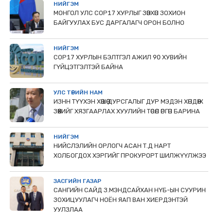
НИЙГЭМ
МОНГОЛ УЛС СОР17 ХУРЛЫГ ЗӨВХӨН ЗОХИОН
БАЙГУУЛАХ БУС ДАРГАЛАГЧ ОРОН БОЛНО
НИЙГЭМ
COP17 ХУРЛЫН БЭЛТГЭЛ АЖИЛ 90 ХУВИЙН
ГҮЙЦЭТГЭЛТЭЙ БАЙНА
УЛС ТӨРИЙН НАМ
ИЗНН ТҮҮХЭН ХӨШӨӨ ДУРСГАЛЫГ ДУР МЭДЭН ХӨНДӨЖ
ЗӨӨХИЙГ ХЯЗГААРЛАХ ХУУЛИЙН ТӨСӨЛ ӨРГӨН БАРИНА
НИЙГЭМ
НИЙСЛЭЛИЙН ОРЛОГЧ АСАН Т.Д НАРТ
ХОЛБОГДОХ ХЭРГИЙГ ПРОКУРОРТ ШИЛЖҮҮЛЖЭЭ
ЗАСГИЙН ГАЗАР
САНГИЙН САЙД З.МЭНДСАЙХАН НҮБ-ЫН СУУРИН
ЗОХИЦУУЛАГЧ НОЁН ЯАП ВАН ХИЕРДЭНТЭЙ
УУЛЗЛАА