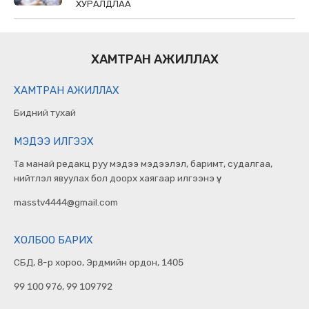
ХУРАЛДЛАА
ХАМТРАН АЖИЛЛАХ
ХАМТРАН АЖИЛЛАХ
Бидний тухай
МЭДЭЭ ИЛГЭЭХ
Та манай редакц руу мэдээ мэдээлэл, баримт, судалгаа,
нийтлэл явуулах бол доорх хаягаар илгээнэ үү.
masstv4444@gmail.com
ХОЛБОО БАРИХ
СБД, 8-р хороо, Эрдмийн ордон, 1405
99 100 976, 99 109792