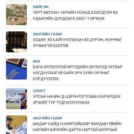
НИЙГЭМ
ҮЕРТ АВТСАН, ҮЕРИЙН УСАНД БООГДСОН 82
УДААГИЙН ДУУДЛАГА ОБЕГ-Т ИРЖЭЭ
ЗАСГИЙН ГАЗАР
ХЗДХЯ: 30 БАЙГУУЛЛАГЫН 83 ДҮРЭМ, ЖУРМЫГ
ХҮЧИНГҮЙ БОЛГОВ
УИХ
БАГА ОРЛОГОТОЙ ИРГЭДИЙН ОРЛОГОД ТАТВАР
НОГДУУЛАХГҮЙ БАЙХ ЭРХ ЗҮЙН ОРЧНЫГ
БҮРДҮҮЛЛЭЭ
СПОРТ
УЛСЫН НАЧИН Д.ЦЭРЭНТОГТОХЫН БАРИЛДАХ
ЭРХИЙГ ТҮР ТҮДГЭЛЗҮҮЛЖЭЭ
ЗАСГИЙН ГАЗАР
ШАДАР САЙД Н.НОМТОЙБАЯР ЯАМДЫН ТӨРИЙН
НАРИЙН БИЧГИЙН ДАРГА НАРТАЙ ШУУРХАЙ