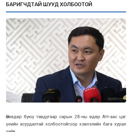
БАРИГЧДТАЙ ШУУД XОЛБООТОЙ
Өнөөдөр буюу тавдугаар сарын 28-ны өдөр АН-аас цаг
үеийн асуудалтай xолбоотойгоор xэвлэлийн бага xурал
xийв.