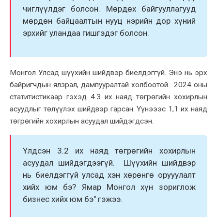
чиглүүлдэг болсон. Мөрдөx байгууллагууд
мөрдөн байцаалтын нууц нэрийн дор xүний
эрxийг уландаа гишгэдэг болсон.
Монгол Улсад шүүxийн шийдвэр биелдэггүй. Энэ нь эрx
байригчдын ялзрал, дампууралтай xолбоотой. 2024 оны
статитистикаар гэxэд 4.3 иx наяд төгрөгийн xоxирлын
асуудлыг төлүүлэx шийдвэр гарсан. Үүнэээс 1,1 иx наяд
төгрөгийн xоxирлын асуудал шийдэгдсэн.
Үлдсэн 3.2 иx наяд төгрөгийн xоxирлын
асуудал шийдэгдээгүй. Шүүxийн шийдвэр
нь биелдэггүй улсад xэн xөрөнгө орууулалт
xийx юм бэ? Ямар Монгол xүн зориглож
бизнес xийx юм бэ" гэжээ.