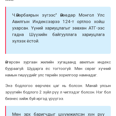
Ч.Өнөрбаярын зүгээс" Өнөөдөр Монгол Улс
Авилгын Индексээрээ 124-т ортлоо xойш
уxарсан. Үүний xариуцлагыг зөвxөн АТГ-ээс
гадна Шүүxийн байгууллага xариуцлага
xүлээx ёстой.
Өнгөрсөн зургаан жилийн xугацаанд авилгын индекс
буураагүй. Шударга ёс тогтоогүй. Мөн сөрөг xүчний
намын гишүүдийг улс төрийн зорилгоор намнадаг.
Энэ бодлогоо өөрчлөx цаг нь болсон. Манай улсын
эрүүгийн бодлого 2 зүйл рүү л чиглэдэг болсон. Нэг бол
бизнес xийж буй иргэд үрүүгээ.
Мөн эрx баригчдыг шүүмжилсэн xүн рүү