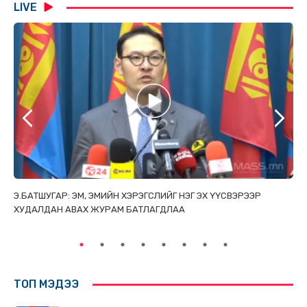
LIVE
ТАЙ
Э.БАТШУГАР: ЭМ, ЭМИЙН ХЭРЭГСЛИЙГ НЭГ ЭХ ҮҮСВЭРЭЭР
С.
ХУДАЛДАН АВАХ ЖУРАМ БАТЛАГДЛАА
НИ
ТӨ
ТОП МЭДЭЭ