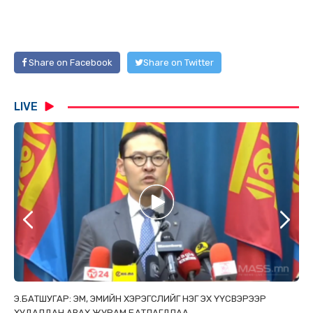
Share on Facebook
Share on Twitter
LIVE
ТАЙ
Э.БАТШУГАР: ЭМ, ЭМИЙН ХЭРЭГСЛИЙГ НЭГ ЭХ ҮҮСВЭРЭЭР
С.
ХУДАЛДАН АВАХ ЖУРАМ БАТЛАГДЛАА
НИ