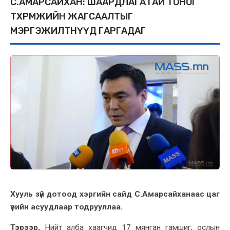
С.АМАРСАЙХАН: ШААРДЛАГАТАЙ ТОНОГ
ТӨХӨӨРӨМЖИЙН ЖАГСААЛТЫГ
МЭРГЭЖИЛТНҮҮД ГАРГАДАГ
Хууль зүй дотоод хэргийн сайд С.Амарсайханаас цаг
үеийн асуудлаар тодрууллаа.
Тэрээр,
Нийт алба хаагчид 17 мянган гамшиг, ослын