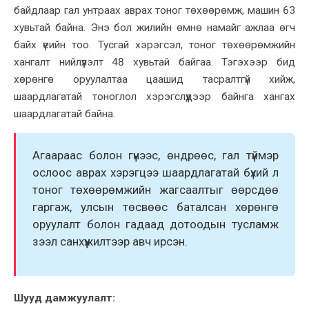
байдлаар гал унтраах аврах тоног төхөөрөмж, машин 63
хувьтай байна. Энэ бол жилийн өмнө намайг ажлаа өгч
байх үеийн тоо. Тусгай хэрэгсэл, тоног төхөөрөмжийн
хангалт нийлүүлэлт 48 хувьтай байгаа. Тэгэхээр бид
хөрөнгө оруулалтаа цаашид тасралтгүй хийж,
шаардлагатай тоноглол хэрэгслүүдээр байнга хангах
шаардлагатай байна.
Агаараас болон гүнээс, өндрөөс, гал түймэр
ослоос аврах хэрэгцээ шаардлагатай бүхий л
тоног төхөөрөмжийн жагсаалтыг өөрсдөө
гаргаж, улсын төсвөөс баталсан хөрөнгө
оруулалт болон гадаад дотоодын тусламж
зээл санхүүжилтээр авч ирсэн.
Шууд дамжуулалт: