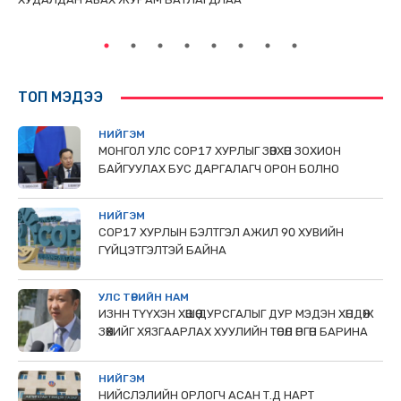
ТӨ
ТОП МЭДЭЭ
НИЙГЭМ
МОНГОЛ УЛС СОР17 ХУРЛЫГ ЗӨВХӨН ЗОХИОН
БАЙГУУЛАХ БУС ДАРГАЛАГЧ ОРОН БОЛНО
НИЙГЭМ
COP17 ХУРЛЫН БЭЛТГЭЛ АЖИЛ 90 ХУВИЙН
ГҮЙЦЭТГЭЛТЭЙ БАЙНА
УЛС ТӨРИЙН НАМ
ИЗНН ТҮҮХЭН ХӨШӨӨ ДУРСГАЛЫГ ДУР МЭДЭН ХӨНДӨЖ
ЗӨӨХИЙГ ХЯЗГААРЛАХ ХУУЛИЙН ТӨСӨЛ ӨРГӨН БАРИНА
НИЙГЭМ
НИЙСЛЭЛИЙН ОРЛОГЧ АСАН Т.Д НАРТ