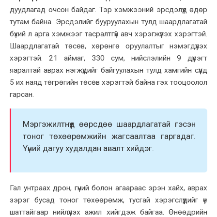
дуудлагад очсон байдаг. Тэр хэмжээний эрсдэлүүд өдөр
тутам байна. Эрсдэлийг бууруулахын тулд
шаардлагатай
бүхий л арга хэмжээг тасралтгүй авч хэрэгжүүлэх хэрэгтэй.
Шаардлагатай төсөв, хөрөнгө оруулалтыг нэмэгдүүлэх
хэрэгтэй. 21 аймаг, 330 сум, нийслэлийн 9 дүүрэгт
яаралтай аврах нэгжүүдийг байгуулахын тулд хамгийн сүүлд
5 их наяд төгрөгийн төсөв хэрэгтэй байна гэх тооцоолол
гарсан.
Мэргэжилтнүүд өөрсдөө шаардлагатай гэсэн
тоног төхөөрөмжийн жагсаалтаа гаргадаг.
Үүний дагуу худалдан авалт хийдэг.
Гал унтраах дрон, гүний болон агаараас эрэн хайх, аврах
зэрэг бусад тоног төхөөрөмж, тусгай хэрэгслүүдийг үе
шаттайгаар нийлүүлэх ажил хийгдэж байгаа. Өнөөдрийн