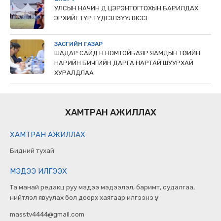
УЛСЫН НАЧИН Д.ЦЭРЭНТОГТОХЫН БАРИЛДАХ
ЭРХИЙГ ТҮР ТҮДГЭЛЗҮҮЛЖЭЭ
ЗАСГИЙН ГАЗАР
ШАДАР САЙД Н.НОМТОЙБАЯР ЯАМДЫН ТӨРИЙН
НАРИЙН БИЧГИЙН ДАРГА НАРТАЙ ШУУРХАЙ
ХУРАЛДЛАА
ХАМТРАН АЖИЛЛАХ
ХАМТРАН АЖИЛЛАХ
Бидний тухай
МЭДЭЭ ИЛГЭЭХ
Та манай редакц руу мэдээ мэдээлэл, баримт, судалгаа,
нийтлэл явуулах бол доорх хаягаар илгээнэ үү.
masstv4444@gmail.com