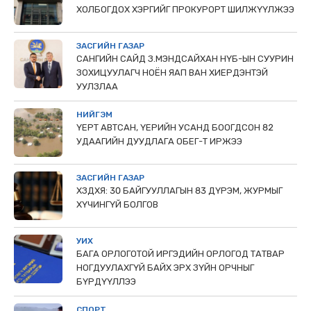
ХОЛБОГДОХ ХЭРГИЙГ ПРОКУРОРТ ШИЛЖҮҮЛЖЭЭ
ЗАСГИЙН ГАЗАР
САНГИЙН САЙД З.МЭНДСАЙХАН НҮБ-ЫН СУУРИН
ЗОХИЦУУЛАГЧ НОЁН ЯАП ВАН ХИЕРДЭНТЭЙ
УУЛЗЛАА
НИЙГЭМ
ҮЕРТ АВТСАН, ҮЕРИЙН УСАНД БООГДСОН 82
УДААГИЙН ДУУДЛАГА ОБЕГ-Т ИРЖЭЭ
ЗАСГИЙН ГАЗАР
ХЗДХЯ: 30 БАЙГУУЛЛАГЫН 83 ДҮРЭМ, ЖУРМЫГ
ХҮЧИНГҮЙ БОЛГОВ
УИХ
БАГА ОРЛОГОТОЙ ИРГЭДИЙН ОРЛОГОД ТАТВАР
НОГДУУЛАХГҮЙ БАЙХ ЭРХ ЗҮЙН ОРЧНЫГ
БҮРДҮҮЛЛЭЭ
СПОРТ