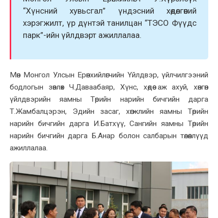
“Хүнсний хувьсгал” үндэсний хөдөлгөөний
хэрэгжилт, үр дүнтэй танилцан “ТЭСО Фүүдс
парк”-ийн үйлдвэрт ажиллалаа.
Мөн Монгол Улсын Ерөнхийлөгчийн Үйлдвэр, үйлчилгээний
бодлогын зөвлөх Ч.Даваабаяр, Хүнс, хөдөө аж ахуй, хөнгөн
үйлдвэрийн яамны Төрийн нарийн бичгийн дарга
Т.Жамбалцэрэн, Эдийн засаг, хөгжлийн яамны Төрийн
нарийн бичгийн дарга И.Батхүү, Сангийн яамны Төрийн
нарийн бичгийн дарга Б.Анар болон салбарын төлөөллүүд
ажиллалаа.