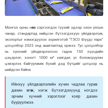
Монгол орны нөхөн сэргээгдэх түүхий эдээр олон улсын
чанар, стандартад нийцсэн бүтээгдэхүүн үйлдвэрлэж,
экспортыг нэмэгдүүлэх зорилготой “ТЭСО Фүүдс парк”
цогцолбор 2025 онд ашиглалтад оржээ. Тус цогцолбор
нь хүнсний үйлдвэрлэлээс гадна 150 хүүхдийн
цэцэрлэг, хоногт 1000 м³ хаягдал ус боловсруулах
цэвэрлэх байгууламж бүхий дэд бүтцийг цогцоор нь
шийдсэн байна.
Ийнхүү үйлдвэрлэлийн хүчин чадлаа гурав
дахин өсгөж, нэгж бүтээгдэхүүнд ногдох
эрчим хүчний хэрэглээг хоёр дахин
бууруулжээ.