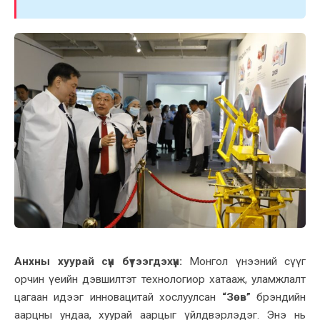
Анхны хуурай сүүн бүтээгдэхүүн:
Монгол үнээний сүүг
орчин үеийн дэвшилтэт технологиор хатааж, уламжлалт
цагаан идээг инновацитай хослуулсан
“Зөв”
брэндийн
аарцны ундаа, хуурай аарцыг үйлдвэрлэдэг. Энэ нь