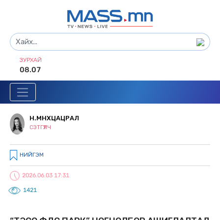
ЗУРХАЙ
08.07
Н.МӨНХЦАЦРАЛ
СЭТГҮҮЛЧ
НИЙГЭМ
2026.06.03 17:31
1421