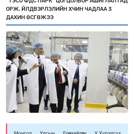
“ТЭСО ФҮҮДС ПАРК” ЦОГЦОЛБОР АШИГЛАЛТАД
ОРЖ, ҮЙЛДВЭРЛЭЛИЙН ХҮЧИН ЧАДЛАА 3
ДАХИН ӨСГӨЖЭЭ
Монгол Улсын Ерөнхийлөгч У.Хүрэлсүх