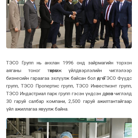
ТЭСО Групп нь анхлан 1996 онд зайрмагийн торхон
аяганы тоног төхөөрөмж үйлдвэрлэлийн чиглэлээр
бизнесийн гараагаа эхлүүлж байсан бол өдгөө ТЭСО Фүүдс
групп, ТЭСО Пропертис групп, ТЭСО Инвестмэнт групп,
ТЭСО Индастриал парк групп гэсэн үндсэн дөрвөн чиглэлд
30 гаруй салбар компани, 2,500 гаруй ажилтантайгаар
үйл ажиллагаа явуулж байна.