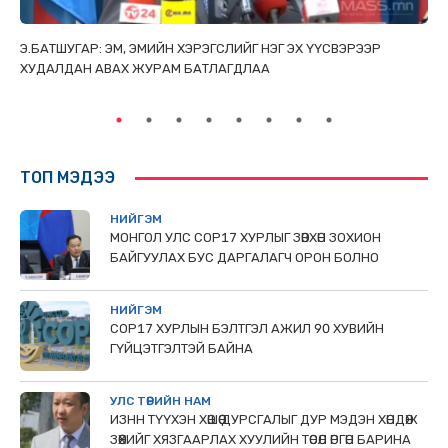
ТАЙ
Э.БАТШУГАР: ЭМ, ЭМИЙН ХЭРЭГСЛИЙГ НЭГ ЭХ ҮҮСВЭРЭЭР
С.
ХУДАЛДАН АВАХ ЖУРАМ БАТЛАГДЛАА
НИ
ТӨ
ТОП МЭДЭЭ
НИЙГЭМ
МОНГОЛ УЛС СОР17 ХУРЛЫГ ЗӨВХӨН ЗОХИОН
БАЙГУУЛАХ БУС ДАРГАЛАГЧ ОРОН БОЛНО
НИЙГЭМ
COP17 ХУРЛЫН БЭЛТГЭЛ АЖИЛ 90 ХУВИЙН
ГҮЙЦЭТГЭЛТЭЙ БАЙНА
УЛС ТӨРИЙН НАМ
ИЗНН ТҮҮХЭН ХӨШӨӨ ДУРСГАЛЫГ ДУР МЭДЭН ХӨНДӨЖ
ЗӨӨХИЙГ ХЯЗГААРЛАХ ХУУЛИЙН ТӨСӨЛ ӨРГӨН БАРИНА