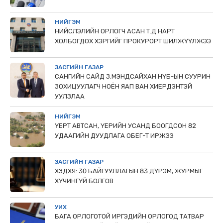
НИЙГЭМ
НИЙСЛЭЛИЙН ОРЛОГЧ АСАН Т.Д НАРТ
ХОЛБОГДОХ ХЭРГИЙГ ПРОКУРОРТ ШИЛЖҮҮЛЖЭЭ
ЗАСГИЙН ГАЗАР
САНГИЙН САЙД З.МЭНДСАЙХАН НҮБ-ЫН СУУРИН
ЗОХИЦУУЛАГЧ НОЁН ЯАП ВАН ХИЕРДЭНТЭЙ
УУЛЗЛАА
НИЙГЭМ
ҮЕРТ АВТСАН, ҮЕРИЙН УСАНД БООГДСОН 82
УДААГИЙН ДУУДЛАГА ОБЕГ-Т ИРЖЭЭ
ЗАСГИЙН ГАЗАР
ХЗДХЯ: 30 БАЙГУУЛЛАГЫН 83 ДҮРЭМ, ЖУРМЫГ
ХҮЧИНГҮЙ БОЛГОВ
УИХ
БАГА ОРЛОГОТОЙ ИРГЭДИЙН ОРЛОГОД ТАТВАР