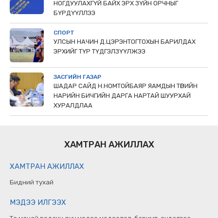
НОГДУУЛАХГҮЙ БАЙХ ЭРХ ЗҮЙН ОРЧНЫГ
БҮРДҮҮЛЛЭЭ
СПОРТ
УЛСЫН НАЧИН Д.ЦЭРЭНТОГТОХЫН БАРИЛДАХ
ЭРХИЙГ ТҮР ТҮДГЭЛЗҮҮЛЖЭЭ
ЗАСГИЙН ГАЗАР
ШАДАР САЙД Н.НОМТОЙБАЯР ЯАМДЫН ТӨРИЙН
НАРИЙН БИЧГИЙН ДАРГА НАРТАЙ ШУУРХАЙ
ХУРАЛДЛАА
ХАМТРАН АЖИЛЛАХ
ХАМТРАН АЖИЛЛАХ
Бидний тухай
МЭДЭЭ ИЛГЭЭХ