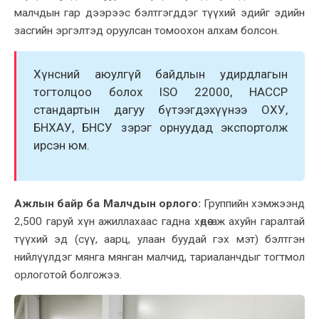
малчдын гар дээрээс бэлтгэгддэг түүхий эдийг эдийн
засгийн эргэлтэд оруулсан томоохон алхам болсон.
Хүнсний аюулгүй байдлын удирдлагын
тогтолцоо болох ISO 22000, HACCP
стандартын дагуу бүтээгдэхүүнээ ОХУ,
БНХАУ, БНСУ зэрэг орнуудад экспортолж
ирсэн юм.
Ажлын байр ба Малчдын орлого:
Группийн хэмжээнд
2,500 гаруй хүн ажиллахаас гадна хөдөө аж ахуйн гаралтай
түүхий эд (сүү, аарц, улаан буудай гэх мэт) бэлтгэн
нийлүүлдэг мянга мянган малчид, тариаланчдыг тогтмол
орлоготой болгожээ.