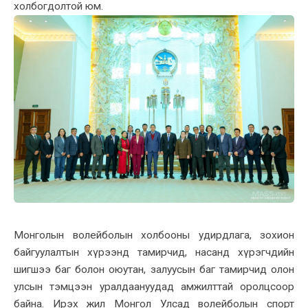
холбогдолтой юм.
Монголын волейболын холбооны удирдлага, зохион
байгуулалтын хүрээнд тамирчид, насанд хүрэгчдийн
шигшээ баг болон оюутан, залуусын баг тамирчид олон
улсын тэмцээн уралдаануудад амжилттай оролцсоор
байна. Ирэх жил Монгол Улсад волейболын спорт