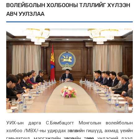
ВОЛЕЙБОЛЫН ХОЛБООНЫ ТӨЛӨӨЛЛИЙГ ХҮЛЭЭН
АВЧ УУЛЗЛАА
УИХ-ын дарга С.Бямбацогт Монголын волейболын
холбоо /МВХ/-ны удирдах зөвлөлийн гишүүд, ахмад үеийн
гавьяатууд, мэргэжлийн зөвлөлийн төлөөлөл, үндэсний дээд