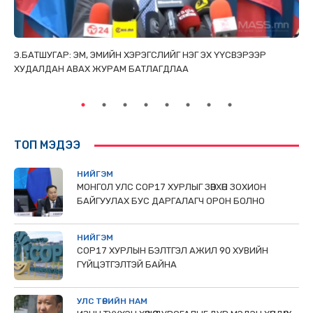
ТАЙ
Э.БАТШУГАР: ЭМ, ЭМИЙН ХЭРЭГСЛИЙГ НЭГ ЭХ ҮҮСВЭРЭЭР
С.
ХУДАЛДАН АВАХ ЖУРАМ БАТЛАГДЛАА
НИ
ТӨ
ТОП МЭДЭЭ
НИЙГЭМ
МОНГОЛ УЛС СОР17 ХУРЛЫГ ЗӨВХӨН ЗОХИОН
БАЙГУУЛАХ БУС ДАРГАЛАГЧ ОРОН БОЛНО
НИЙГЭМ
COP17 ХУРЛЫН БЭЛТГЭЛ АЖИЛ 90 ХУВИЙН
ГҮЙЦЭТГЭЛТЭЙ БАЙНА
УЛС ТӨРИЙН НАМ