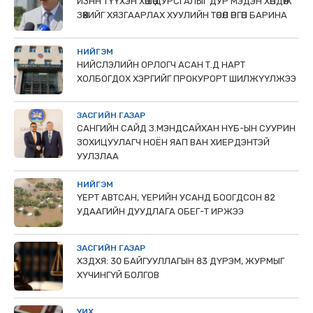
ИЗНН ТҮҮХЭН ХӨШӨӨ ДУРСГАЛЫГ ДУР МЭДЭН ХӨНДӨЖ
ЗӨӨХИЙГ ХЯЗГААРЛАХ ХУУЛИЙН ТӨСӨЛ ӨРГӨН БАРИНА
НИЙГЭМ
НИЙСЛЭЛИЙН ОРЛОГЧ АСАН Т.Д НАРТ
ХОЛБОГДОХ ХЭРГИЙГ ПРОКУРОРТ ШИЛЖҮҮЛЖЭЭ
ЗАСГИЙН ГАЗАР
САНГИЙН САЙД З.МЭНДСАЙХАН НҮБ-ЫН СУУРИН
ЗОХИЦУУЛАГЧ НОЁН ЯАП ВАН ХИЕРДЭНТЭЙ
УУЛЗЛАА
НИЙГЭМ
ҮЕРТ АВТСАН, ҮЕРИЙН УСАНД БООГДСОН 82
УДААГИЙН ДУУДЛАГА ОБЕГ-Т ИРЖЭЭ
ЗАСГИЙН ГАЗАР
ХЗДХЯ: 30 БАЙГУУЛЛАГЫН 83 ДҮРЭМ, ЖУРМЫГ
ХҮЧИНГҮЙ БОЛГОВ
УИХ