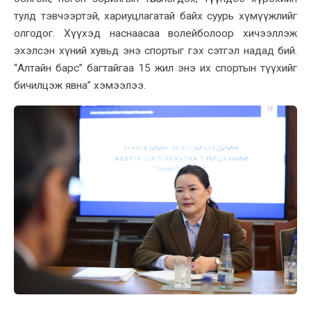
тулд тэвчээртэй, хариуцлагатай байх суурь хүмүүжлийг
олгодог. Хүүхэд наснаасаа волейболоор хичээллэж
эхэлсэн хүний хувьд энэ спортыг гэх сэтгэл надад бий.
“Алтайн барс” багтайгаа 15 жил энэ их спортын түүхийг
бичилцэж явна” хэмээлээ.