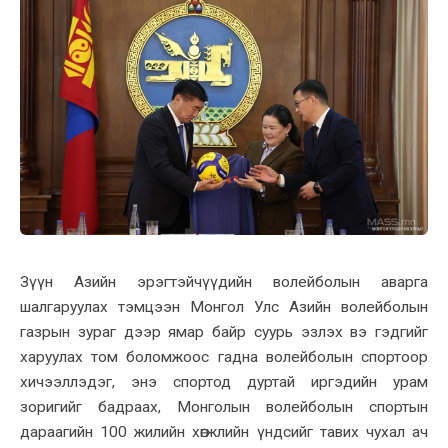
Зүүн Азийн эрэгтэйчүүдийн волейболын аварга
шалгаруулах тэмцээн Монгол Улс Азийн волейболын
газрын зураг дээр ямар байр суурь эзлэх вэ гэдгийг
харуулах том боломжоос гадна волейболын спортоор
хичээллэдэг, энэ спортод дуртай иргэдийн урам
зоригийг бадраах, Монголын волейболын спортын
дараагийн 100 жилийн хөгжлийн үндсийг тавих чухал ач