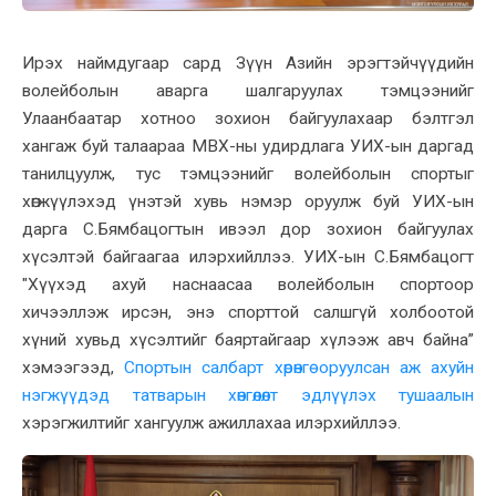
Ирэх наймдугаар сард Зүүн Азийн эрэгтэйчүүдийн
волейболын аварга шалгаруулах тэмцээнийг
Улаанбаатар хотноо зохион байгуулахаар бэлтгэл
хангаж буй талаараа МВХ-ны удирдлага УИХ-ын даргад
танилцуулж, тус тэмцээнийг волейболын спортыг
хөгжүүлэхэд үнэтэй хувь нэмэр оруулж буй УИХ-ын
дарга С.Бямбацогтын ивээл дор зохион байгуулах
хүсэлтэй байгаагаа илэрхийллээ. УИХ-ын С.Бямбацогт
"Хүүхэд ахуй наснаасаа волейболын спортоор
хичээллэж ирсэн, энэ спорттой салшгүй холбоотой
хүний хувьд хүсэлтийг баяртайгаар хүлээж авч байна”
хэмээгээд,
Спортын салбарт хөрөнгө оруулсан аж ахуйн
нэгжүүдэд татварын хөнгөлөлт эдлүүлэх тушаалын
хэрэгжилтийг хангуулж ажиллахаа илэрхийллээ.