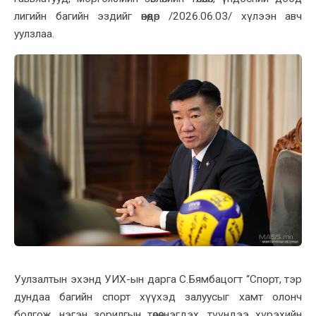
лигийн багийн эздийг өнөөдөр /2026.06.03/ хүлээн авч
уулзлаа.
Уулзалтын эхэнд УИХ-ын дарга С.Бямбацогт “Спорт, тэр
дундаа багийн спорт хүүхэд залуусыг хамт олонч
болгож, нэгэн зорилгын төлөө нэгдэх, түүндээ хүрэхийн