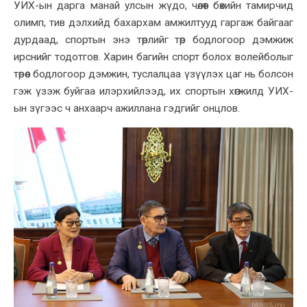
УИХ-ын дарга манай улсын жүдо, чөлөөт бөхийн тамирчид
олимп, тив дэлхийд бахархам амжилтууд гаргаж байгааг
дурдаад, спортын энэ төрлийг төр бодлогоор дэмжиж
ирснийг тодотгов. Харин багийн спорт болох волейболыг
төрөөс бодлогоор дэмжин, туслалцаа үзүүлэх цаг нь болсон
гэж үзэж буйгаа илэрхийлээд, их спортын хөгжилд УИХ-
ын зүгээс ч анхаарч ажиллана гэдгийг онцлов.