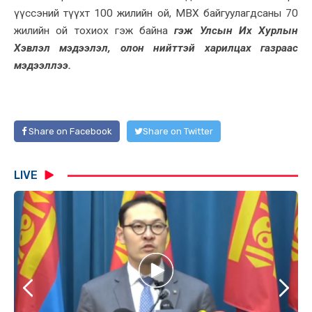
үүссэний түүхт 100 жилийн ой, МВХ байгуулагдсаны 70
жилийн ой тохиох гэж байна
гэж Улсын Их Хурлын
Хэвлэл мэдээлэл, олон нийттэй харилцах газраас
мэдээллээ.
Share on Facebook
Share on Twitter
LIVE