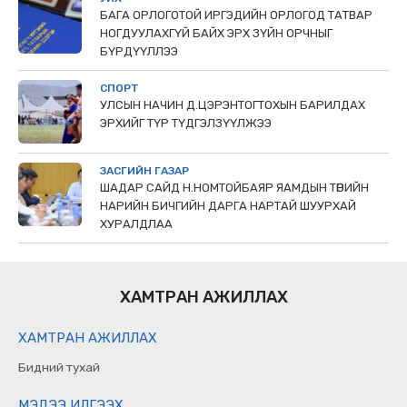
БАГА ОРЛОГОТОЙ ИРГЭДИЙН ОРЛОГОД ТАТВАР
НОГДУУЛАХГҮЙ БАЙХ ЭРХ ЗҮЙН ОРЧНЫГ
БҮРДҮҮЛЛЭЭ
СПОРТ
УЛСЫН НАЧИН Д.ЦЭРЭНТОГТОХЫН БАРИЛДАХ
ЭРХИЙГ ТҮР ТҮДГЭЛЗҮҮЛЖЭЭ
ЗАСГИЙН ГАЗАР
ШАДАР САЙД Н.НОМТОЙБАЯР ЯАМДЫН ТӨРИЙН
НАРИЙН БИЧГИЙН ДАРГА НАРТАЙ ШУУРХАЙ
ХУРАЛДЛАА
ХАМТРАН АЖИЛЛАХ
ХАМТРАН АЖИЛЛАХ
Бидний тухай
МЭДЭЭ ИЛГЭЭХ