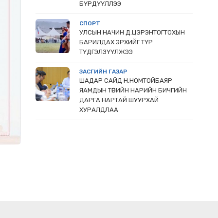
БҮРДҮҮЛЛЭЭ
СПОРТ
УЛСЫН НАЧИН Д.ЦЭРЭНТОГТОХЫН
БАРИЛДАХ ЭРХИЙГ ТҮР
ТҮДГЭЛЗҮҮЛЖЭЭ
ЗАСГИЙН ГАЗАР
ШАДАР САЙД Н.НОМТОЙБАЯР
ЯАМДЫН ТӨРИЙН НАРИЙН БИЧГИЙН
ДАРГА НАРТАЙ ШУУРХАЙ
ХУРАЛДЛАА