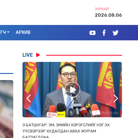
ЗУРХАЙ
2026.08.06
ЭГЧ
АРХИВ
LIVE
РААС
Э.БАТШУГАР: ЭМ, ЭМИЙН ХЭРЭГСЛИЙГ НЭГ ЭХ
С.АМАР
ОРЛОСОН
ҮҮСВЭРЭЭР ХУДАЛДАН АВАХ ЖУРАМ
ИРГЭД, 
БАТЛАГДЛАА
ЗОРИУЛ