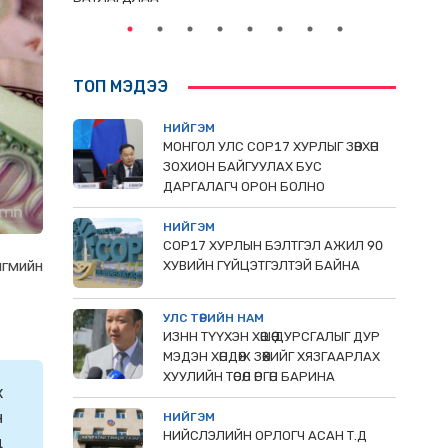
ТОП МЭДЭЭ
НИЙГЭМ
МОНГОЛ УЛС СОР17 ХУРЛЫГ ЗӨВХӨН
ЗОХИОН БАЙГУУЛАХ БУС
ДАРГАЛАГЧ ОРОН БОЛНО
НИЙГЭМ
COP17 ХУРЛЫН БЭЛТГЭЛ АЖИЛ 90
йгмийн
ХУВИЙН ГҮЙЦЭТГЭЛТЭЙ БАЙНА
УЛС ТӨРИЙН НАМ
ИЗНН ТҮҮХЭН ХӨШӨӨ ДУРСГАЛЫГ ДУР
МЭДЭН ХӨНДӨЖ ЗӨӨХИЙГ ХЯЗГААРЛАХ
ХУУЛИЙН ТӨСӨЛ ӨРГӨН БАРИНА
x
н
НИЙГЭМ
НИЙСЛЭЛИЙН ОРЛОГЧ АСАН Т.Д
д