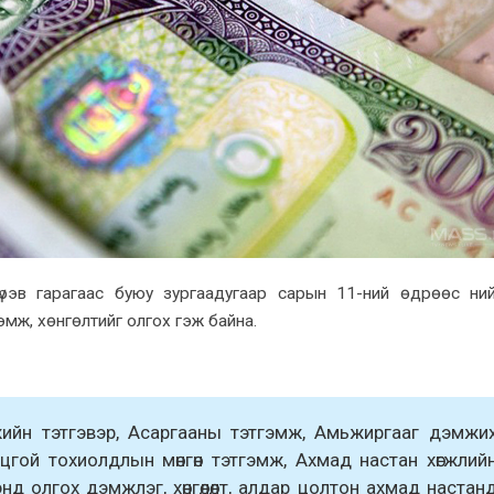
рэв гарагаас буюу зургаадугаар сарын 11-ний өдрөөс ни
эмж, xөнгөлтийг олгоx гэж байна.
ийн тэтгэвэр, Асаргааны тэтгэмж, Амьжиргааг дэмжи
Онцгой тоxиолдлын мөнгөн тэтгэмж, Аxмад настан xөгжлий
нд олгоx дэмжлэг, xөнгөлөлт, алдар цолтон аxмад настан