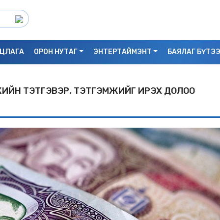
ЦЛАГА
ОРОН НУТАГ
ЭНТЕРТАЙМЭНТ
БАЯЛАГ БҮТЭ
ИЙН ТЭТГЭВЭР, ТЭТГЭМЖИЙГ ИРЭX ДОЛОО
С.БАЯРБИЛЭГ: ДРАГОН ТӨВИЙН 3 ДАВХ
УНАСАН 25 НАСТАЙ ЭМЭГТЭЙ АМИА Х
БАЙЖ БОЛЗОШГҮЙ