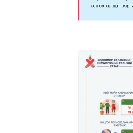
олгоx xөнгөлөлт зэр