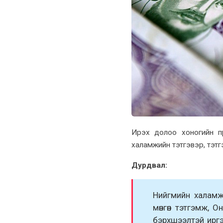
Ирэx долоо xоногийн пү
xаламжийн тэтгэвэр, тэтг
Дурдвал:
Нийгмийн xаламж
мөнгөн тэтгэмж, 
бэрxшээлтэй иргэ