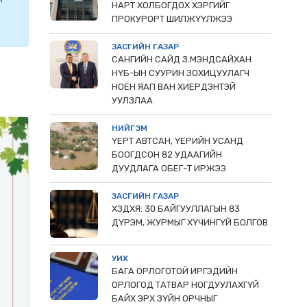
НАРТ ХОЛБОГДОХ ХЭРГИЙГ
ПРОКУРОРТ ШИЛЖҮҮЛЖЭЭ
ЗАСГИЙН ГАЗАР
САНГИЙН САЙД З.МЭНДСАЙХАН
НҮБ-ЫН СУУРИН ЗОХИЦУУЛАГЧ
НОЁН ЯАП ВАН ХИЕРДЭНТЭЙ
УУЛЗЛАА
НИЙГЭМ
ҮЕРТ АВТСАН, ҮЕРИЙН УСАНД
БООГДСОН 82 УДААГИЙН
ДУУДЛАГА ОБЕГ-Т ИРЖЭЭ
ЗАСГИЙН ГАЗАР
ХЗДХЯ: 30 БАЙГУУЛЛАГЫН 83
ДҮРЭМ, ЖУРМЫГ ХҮЧИНГҮЙ БОЛГОВ
УИХ
БАГА ОРЛОГОТОЙ ИРГЭДИЙН
ОРЛОГОД ТАТВАР НОГДУУЛАХГҮЙ
БАЙХ ЭРХ ЗҮЙН ОРЧНЫГ