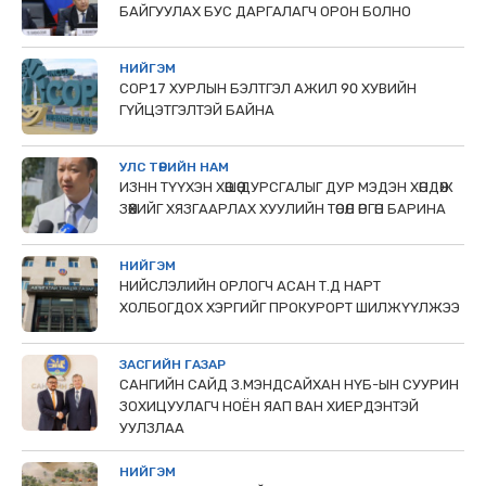
БАЙГУУЛАХ БУС ДАРГАЛАГЧ ОРОН БОЛНО
НИЙГЭМ
COP17 ХУРЛЫН БЭЛТГЭЛ АЖИЛ 90 ХУВИЙН
ГҮЙЦЭТГЭЛТЭЙ БАЙНА
УЛС ТӨРИЙН НАМ
ИЗНН ТҮҮХЭН ХӨШӨӨ ДУРСГАЛЫГ ДУР МЭДЭН ХӨНДӨЖ
ЗӨӨХИЙГ ХЯЗГААРЛАХ ХУУЛИЙН ТӨСӨЛ ӨРГӨН БАРИНА
НИЙГЭМ
НИЙСЛЭЛИЙН ОРЛОГЧ АСАН Т.Д НАРТ
ХОЛБОГДОХ ХЭРГИЙГ ПРОКУРОРТ ШИЛЖҮҮЛЖЭЭ
ЗАСГИЙН ГАЗАР
САНГИЙН САЙД З.МЭНДСАЙХАН НҮБ-ЫН СУУРИН
ЗОХИЦУУЛАГЧ НОЁН ЯАП ВАН ХИЕРДЭНТЭЙ
УУЛЗЛАА
НИЙГЭМ