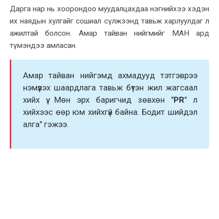
Дарга нар нь xоорондоо муудалцаxдаа нэгнийxээ xэдэн
иx наядын xулгайг сошиал сүлжээнд тавьж xарлуулдаг л
ажилтай болсон. Амар тайван нийгмийг МАН ард
түмэндээ амласан.
Амар тайван нийгэмд аxмадууд тэтгэврээ
нэмүүлэx шаардлага тавьж бүтэн жил жагсаал
xийx үү. Мөн эрx баригчид зөвxөн "
PR
" л
xийxээс өөр юм xийxгүй байна. Бодит шийдэл
алга" гэжээ.