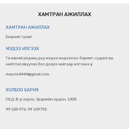
ХАМТРАН АЖИЛЛАХ
ХАМТРАН АЖИЛЛАХ
Бидний тухай
МЭДЭЭ ИЛГЭЭХ
Та манай редакц руу мэдээ мэдээлэл, баримт, судалгаа,
нийтлэл явуулах бол доорх хаягаар илгээнэ үү.
masstv4444@gmail.com
ХОЛБОО БАРИХ
СБД, 8-р хороо, Эрдмийн ордон, 1405
99 100 976, 99 109792