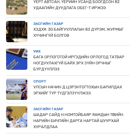
ҮЕРТ АВТСАН, ҮЕРИЙН УСАНД БООГДСОН 82
УДААГИЙН ДУУДЛАГА ОБЕГ-Т ИРЖЭЭ
ЗАСГИЙН ГАЗАР
ХЗДХЯ: 30 БАЙГУУЛЛАГЫН 83 ДҮРЭМ, ЖУРМЫГ
ХҮЧИНГҮЙ БОЛГОВ
УИХ
БАГА ОРЛОГОТОЙ ИРГЭДИЙН ОРЛОГОД ТАТВАР
НОГДУУЛАХГҮЙ БАЙХ ЭРХ ЗҮЙН ОРЧНЫГ
БҮРДҮҮЛЛЭЭ
СПОРТ
УЛСЫН НАЧИН Д.ЦЭРЭНТОГТОХЫН БАРИЛДАХ
ЭРХИЙГ ТҮР ТҮДГЭЛЗҮҮЛЖЭЭ
ЗАСГИЙН ГАЗАР
ШАДАР САЙД Н.НОМТОЙБАЯР ЯАМДЫН ТӨРИЙН
НАРИЙН БИЧГИЙН ДАРГА НАРТАЙ ШУУРХАЙ
ХУРАЛДЛАА