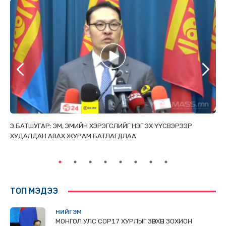
ТАЙ
Э.БАТШУГАР: ЭМ, ЭМИЙН ХЭРЭГСЛИЙГ НЭГ ЭХ ҮҮСВЭРЭЭР
С.
ХУДАЛДАН АВАХ ЖУРАМ БАТЛАГДЛАА
НИ
ТӨ
ТОП МЭДЭЭ
НИЙГЭМ
МОНГОЛ УЛС СОР17 ХУРЛЫГ ЗӨВХӨН ЗОХИОН