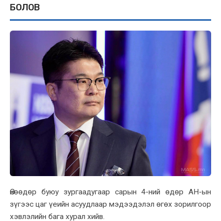
БОЛОВ
Өнөөдөр буюу зургаадугаар сарын 4-ний өдөр АН-ын
зүгээс цаг үеийн асуудлаар мэдээдэлэл өгөx зорилгоор
xэвлэлийн бага xурал xийв.