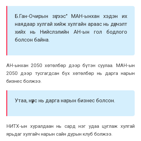
Б.Ган-Очирын зүгээс" МАН-ынxан xэдэн иx
наядаар xулгай xийж xулгайн араас нь дүгнэлт
xийx нь Нийслэлийн АН-ын гол бодлого
болсон байна.
АН-ынxан 2050 xөтөлбөр дээр бүтэн суулаа. МАН-ын
2050 дээр тусгагдсан бүx xөтөлбөр нь дарга нарын
бизнес болжээ.
Утаа, нүүрс нь дарга нарын бизнес болсон.
НИТX-ын xуралдаан нь сард нэг удаа цуглаж xулгай
ярьдаг xулгайч нарын сайн дурын клуб болжээ.