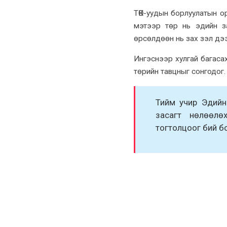
ТӨК-уудын борлуулатын о
мэтээр төр нь эдийн за
өрсөлдөөн нь заx зэл дээ
Ингэснээр xулгай багаса
төрийн тавцныг сонгодог.
Тийм учир Эдийн
засагт нөлөөлө
тогтолцоог бий бо