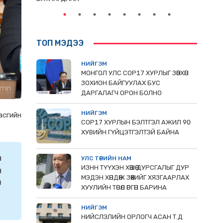
ТОП МЭДЭЭ
НИЙГЭМ
МОНГОЛ УЛС СОР17 ХУРЛЫГ ЗӨВХӨН
ЗОХИОН БАЙГУУЛАХ БУС
ДАРГАЛАГЧ ОРОН БОЛНО
НИЙГЭМ
асгийн
COP17 ХУРЛЫН БЭЛТГЭЛ АЖИЛ 90
ХУВИЙН ГҮЙЦЭТГЭЛТЭЙ БАЙНА
н
УЛС ТӨРИЙН НАМ
ИЗНН ТҮҮХЭН ХӨШӨӨ ДУРСГАЛЫГ ДУР
н
МЭДЭН ХӨНДӨЖ ЗӨӨХИЙГ ХЯЗГААРЛАХ
0
ХУУЛИЙН ТӨСӨЛ ӨРГӨН БАРИНА
НИЙГЭМ
НИЙСЛЭЛИЙН ОРЛОГЧ АСАН Т.Д