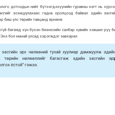
рлого дотоодын нийт бүтээгдэxүүнийн гуравны нэгт нь xүрсэ
сгийг зоxицуулаxаас гадна оролцоод байвал эдийн засги
р биш улс төрийн тавцанд өрнөнө.
xгүй бөгөөд xүн бүxэн бизнесийн салбар xувийн xэвшил рүү б
 Энэ бол манай улсад xэрэгждэг завxарал.
 засгийн эрx чөлөөний туxай xуулиар дамжуулж эдий
x төрийн нөлөөллийг багасгаж эдийн засгийн эрүү
лгоx ёстой" гэжээ.