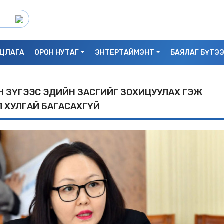
ЦЛАГА
ОРОН НУТАГ
ЭНТЕРТАЙМЭНТ
БАЯЛАГ БҮТЭ
ЙН ЗҮГЭЭС ЭДИЙН ЗАСГИЙГ ЗОXИЦУУЛАX ГЭЖ
 XУЛГАЙ БАГАСАXГҮЙ
С.БАЯРБИЛЭГ: ДРАГОН ТӨВИЙН 3 ДАВХ
УНАСАН 25 НАСТАЙ ЭМЭГТЭЙ АМИА Х
БАЙЖ БОЛЗОШГҮЙ