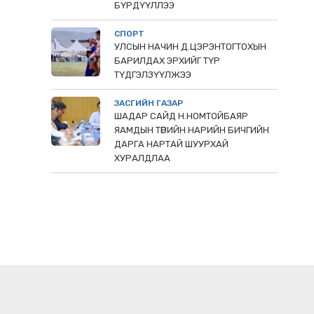
БҮРДҮҮЛЛЭЭ
СПОРТ
УЛСЫН НАЧИН Д.ЦЭРЭНТОГТОХЫН
БАРИЛДАХ ЭРХИЙГ ТҮР
ТҮДГЭЛЗҮҮЛЖЭЭ
ЗАСГИЙН ГАЗАР
ШАДАР САЙД Н.НОМТОЙБАЯР
ЯАМДЫН ТӨРИЙН НАРИЙН БИЧГИЙН
ДАРГА НАРТАЙ ШУУРХАЙ
ХУРАЛДЛАА