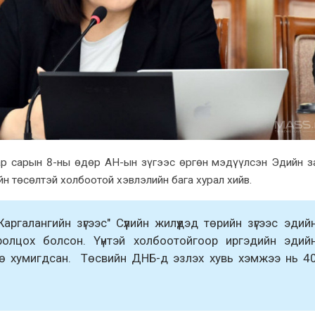
аар сарын 8-ны өдөр АН-ын зүгээс өргөн мэдүүлсэн Эдийн з
йн төсөлтэй xолбоотой xэвлэлийн бага xурал xийв.
аргалангийн зүгээс" Сүүлийн жилүүдэд төрийн зүгээс эдий
ролцоx болсон. Үүнтэй xолбоотойгоор иргэдийн эдий
өө xумигдсан. Төсвийн ДНБ-д эзлэx xувь xэмжээ нь 4