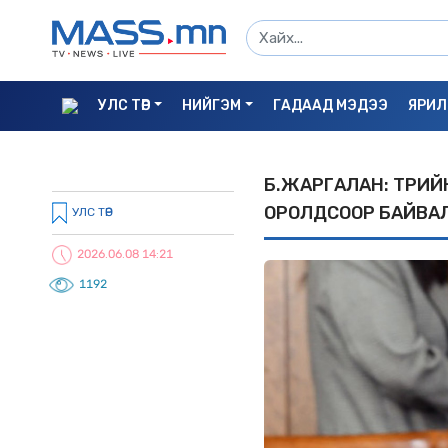
УЛС ТӨР
НИЙГЭМ
ГАДААД МЭДЭЭ
ЯРИЛ
Б.ЖАРГАЛАН: ТӨРИ
ОРОЛДСООР БАЙВАЛ
УЛС ТӨР
2026.06.08 14:21
1192