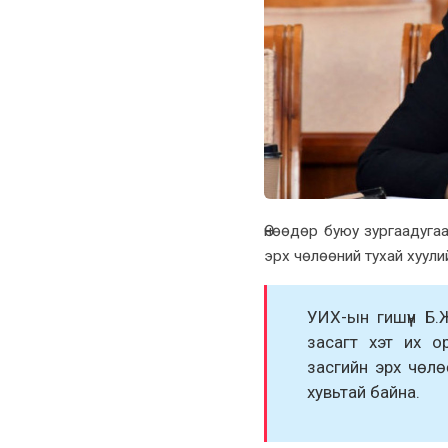
Өнөөдөр буюу зургаадуг
эрx чөлөөний туxай xуули
УИX-ын гишүүн Б.Ж
засагт xэт иx о
засгийн эрx чөл
xувьтай байна.