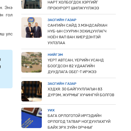
НАРТ ХОЛБОГДОХ ХЭРГИЙГ
н. Энэ
ПРОКУРОРТ ШИЛЖҮҮЛЖЭЭ
йн гол
ЗАСГИЙН ГАЗАР
САНГИЙН САЙД З.МЭНДСАЙХАН
НҮБ-ЫН СУУРИН ЗОХИЦУУЛАГЧ
иш улс
НОЁН ЯАП ВАН ХИЕРДЭНТЭЙ
УУЛЗЛАА
НИЙГЭМ
н
ҮЕРТ АВТСАН, ҮЕРИЙН УСАНД
л
БООГДСОН 82 УДААГИЙН
ДУУДЛАГА ОБЕГ-Т ИРЖЭЭ
ЗАСГИЙН ГАЗАР
ХЗДХЯ: 30 БАЙГУУЛЛАГЫН 83
ДҮРЭМ, ЖУРМЫГ ХҮЧИНГҮЙ БОЛГОВ
УИХ
БАГА ОРЛОГОТОЙ ИРГЭДИЙН
ОРЛОГОД ТАТВАР НОГДУУЛАХГҮЙ
БАЙХ ЭРХ ЗҮЙН ОРЧНЫГ