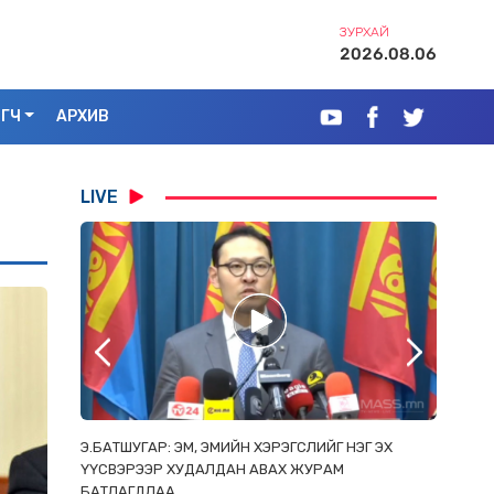
ЗУРХАЙ
2026.08.06
ЭГЧ
АРХИВ
LIVE
РААС
Э.БАТШУГАР: ЭМ, ЭМИЙН ХЭРЭГСЛИЙГ НЭГ ЭХ
С.АМАР
ОРЛОСОН
ҮҮСВЭРЭЭР ХУДАЛДАН АВАХ ЖУРАМ
ИРГЭД, 
БАТЛАГДЛАА
ЗОРИУЛ