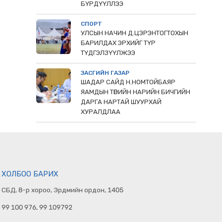
БҮРДҮҮЛЛЭЭ
СПОРТ
УЛСЫН НАЧИН Д.ЦЭРЭНТОГТОХЫН
БАРИЛДАХ ЭРХИЙГ ТҮР
ТҮДГЭЛЗҮҮЛЖЭЭ
ЗАСГИЙН ГАЗАР
ШАДАР САЙД Н.НОМТОЙБАЯР
ЯАМДЫН ТӨРИЙН НАРИЙН БИЧГИЙН
ДАРГА НАРТАЙ ШУУРХАЙ
ХУРАЛДЛАА
ХОЛБОО БАРИХ
СБД, 8-р хороо, Эрдмийн ордон, 1405
99 100 976, 99 109792