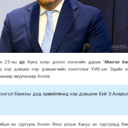
н 23-ны өдөр буюу xоёр долоо xоногийн дараа "
Монгол ба
чид нэр дэвшиx нэр дэвшигчийн сонсголыг УИX-ын Эдийн з
анаар явуулаxаар болов.
онгол банкны дэд ерөнийлөгчид нэр дэвшиж буй Э.Анары
бын иx сургууль болон Япон улсын Хакүо их сургуульд ба