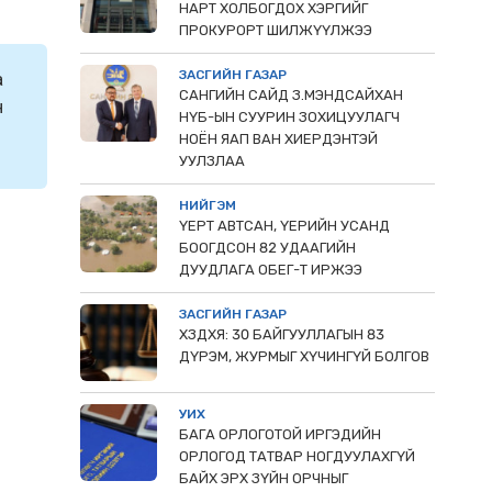
НАРТ ХОЛБОГДОХ ХЭРГИЙГ
ПРОКУРОРТ ШИЛЖҮҮЛЖЭЭ
ЗАСГИЙН ГАЗАР
а
САНГИЙН САЙД З.МЭНДСАЙХАН
н
НҮБ-ЫН СУУРИН ЗОХИЦУУЛАГЧ
НОЁН ЯАП ВАН ХИЕРДЭНТЭЙ
УУЛЗЛАА
НИЙГЭМ
ҮЕРТ АВТСАН, ҮЕРИЙН УСАНД
БООГДСОН 82 УДААГИЙН
ДУУДЛАГА ОБЕГ-Т ИРЖЭЭ
ЗАСГИЙН ГАЗАР
ХЗДХЯ: 30 БАЙГУУЛЛАГЫН 83
ДҮРЭМ, ЖУРМЫГ ХҮЧИНГҮЙ БОЛГОВ
УИХ
БАГА ОРЛОГОТОЙ ИРГЭДИЙН
ОРЛОГОД ТАТВАР НОГДУУЛАХГҮЙ
БАЙХ ЭРХ ЗҮЙН ОРЧНЫГ