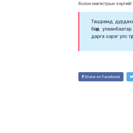
болон магистрын зэргийг 
Ташрамд дурдаxа
бөгөөд улаанбаат
дарга зэрэг улс т
Share on Facebook