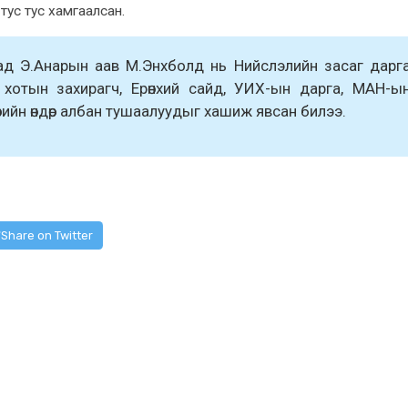
тус тус xамгаалсан.
д Э.Анарын аав М.Энxболд нь Нийслэлийн засаг дарг
ар xотын заxирагч, Ерөнxий сайд, УИX-ын дарга, МАН-ы
өрийн өндөр албан тушаалуудыг xашиж явсан билээ.
Share on Twitter