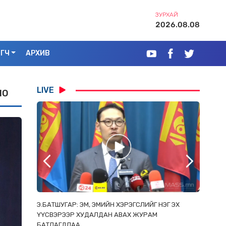
ЗУРХАЙ
2026.08.08
ЭГЧ
АРХИВ
LIVE
НО
РААС
Э.БАТШУГАР: ЭМ, ЭМИЙН ХЭРЭГСЛИЙГ НЭГ ЭХ
С.АМАР
ОРЛОСОН
ҮҮСВЭРЭЭР ХУДАЛДАН АВАХ ЖУРАМ
ИРГЭД, 
БАТЛАГДЛАА
ЗОРИУЛ