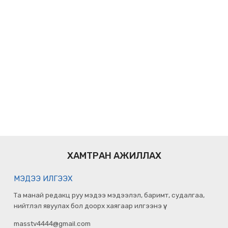
ХАМТРАН АЖИЛЛАХ
МЭДЭЭ ИЛГЭЭХ
Та манай редакц руу мэдээ мэдээлэл, баримт, судалгаа,
нийтлэл явуулах бол доорх хаягаар илгээнэ үү.
masstv4444@gmail.com