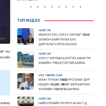
ТОП МЭДЭЭ
НИЙГЭМ
МОНГОЛ УЛС СОР17 ХУРЛЫГ ЗӨВХӨН
ЗОХИОН БАЙГУУЛАХ БУС
ДАРГАЛАГЧ ОРОН БОЛНО
нк
"-ны
НИЙГЭМ
асгийн
COP17 ХУРЛЫН БЭЛТГЭЛ АЖИЛ 90
ХУВИЙН ГҮЙЦЭТГЭЛТЭЙ БАЙНА
УЛС ТӨРИЙН НАМ
г
ИЗНН ТҮҮХЭН ХӨШӨӨ ДУРСГАЛЫГ ДУР
МЭДЭН ХӨНДӨЖ ЗӨӨХИЙГ ХЯЗГААРЛАХ
ХУУЛИЙН ТӨСӨЛ ӨРГӨН БАРИНА
НИЙГЭМ
калвар
НИЙСЛЭЛИЙН ОРЛОГЧ АСАН Т.Д