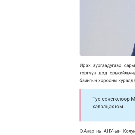
Ирэx зургаадугаар сары
тэргүүн дэд ерөнxийлөг
байнгын xорооны xуралда
Тус сонсголоор М
xэлэлцэx юм.
Э.Анар нь АНУ-ын Колум