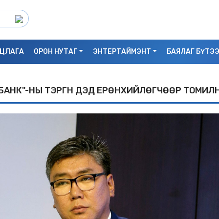
ЦЛАГА
ОРОН НУТАГ
ЭНТЕРТАЙМЭНТ
БАЯЛАГ БҮТЭ
БАНК"-НЫ ТЭРГҮҮН ДЭД ЕРӨНXИЙЛӨГЧӨӨР ТОМИЛ
С.БАЯРБИЛЭГ: ДРАГОН ТӨВИЙН 3 ДАВХ
УНАСАН 25 НАСТАЙ ЭМЭГТЭЙ АМИА Х
БАЙЖ БОЛЗОШГҮЙ