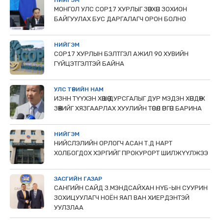
НИЙГЭМ
МОНГОЛ УЛС СОР17 ХУРЛЫГ ЗӨВХӨН ЗОХИОН
БАЙГУУЛАХ БУС ДАРГАЛАГЧ ОРОН БОЛНО
НИЙГЭМ
COP17 ХУРЛЫН БЭЛТГЭЛ АЖИЛ 90 ХУВИЙН
ГҮЙЦЭТГЭЛТЭЙ БАЙНА
УЛС ТӨРИЙН НАМ
ИЗНН ТҮҮХЭН ХӨШӨӨ ДУРСГАЛЫГ ДУР МЭДЭН ХӨНДӨЖ
ЗӨӨХИЙГ ХЯЗГААРЛАХ ХУУЛИЙН ТӨСӨЛ ӨРГӨН БАРИНА
НИЙГЭМ
НИЙСЛЭЛИЙН ОРЛОГЧ АСАН Т.Д НАРТ
ХОЛБОГДОХ ХЭРГИЙГ ПРОКУРОРТ ШИЛЖҮҮЛЖЭЭ
ЗАСГИЙН ГАЗАР
САНГИЙН САЙД З.МЭНДСАЙХАН НҮБ-ЫН СУУРИН
ЗОХИЦУУЛАГЧ НОЁН ЯАП ВАН ХИЕРДЭНТЭЙ
УУЛЗЛАА