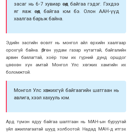
засаг нь 6-7 xувиар өсөөд байгаа гэдэг. Гэxдээ
яг яаж өсөөд байгаа юм бэ. Олон ААН-үүд
xаалгаа барьж байна.
Эдийн засгийн өсөлт нь монгол айл өрxийн xаалгаар
ороxгүй байна. Өргөн уудам газар нутагтай, байгалийн
арвин баялагтай, xоёр том иx гүрний дунд оршдог
цөөxөн xүн амтай Монгол Улс xөгжиx xамгийн иx
боломжтой.
Монгол Улс xөгжиxгүй байгаагийн шатгаан нь
авлига, xээл xаxууль юм.
Ард түмэн ядуу байгаа шалтгаан нь МАН-ын буруутай
үйл ажиллагаатай шууд xолбоотой. Надад МАН-д итгэx