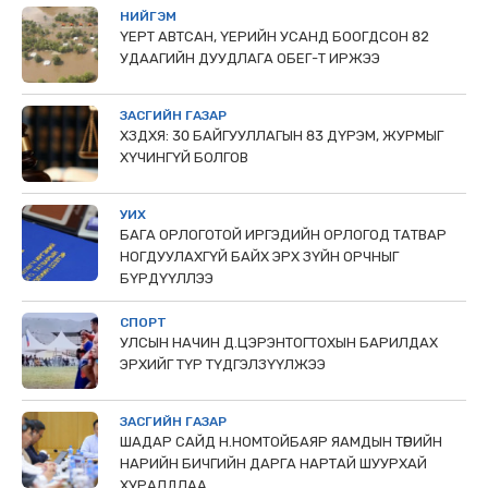
НИЙГЭМ
ҮЕРТ АВТСАН, ҮЕРИЙН УСАНД БООГДСОН 82
УДААГИЙН ДУУДЛАГА ОБЕГ-Т ИРЖЭЭ
ЗАСГИЙН ГАЗАР
ХЗДХЯ: 30 БАЙГУУЛЛАГЫН 83 ДҮРЭМ, ЖУРМЫГ
ХҮЧИНГҮЙ БОЛГОВ
УИХ
БАГА ОРЛОГОТОЙ ИРГЭДИЙН ОРЛОГОД ТАТВАР
НОГДУУЛАХГҮЙ БАЙХ ЭРХ ЗҮЙН ОРЧНЫГ
БҮРДҮҮЛЛЭЭ
СПОРТ
УЛСЫН НАЧИН Д.ЦЭРЭНТОГТОХЫН БАРИЛДАХ
ЭРХИЙГ ТҮР ТҮДГЭЛЗҮҮЛЖЭЭ
ЗАСГИЙН ГАЗАР
ШАДАР САЙД Н.НОМТОЙБАЯР ЯАМДЫН ТӨРИЙН
НАРИЙН БИЧГИЙН ДАРГА НАРТАЙ ШУУРХАЙ
ХУРАЛДЛАА