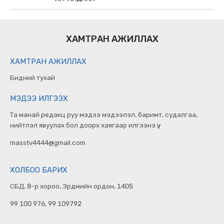
ХАМТРАН АЖИЛЛАХ
ХАМТРАН АЖИЛЛАХ
Бидний тухай
МЭДЭЭ ИЛГЭЭХ
Та манай редакц руу мэдээ мэдээлэл, баримт, судалгаа,
нийтлэл явуулах бол доорх хаягаар илгээнэ үү.
masstv4444@gmail.com
ХОЛБОО БАРИХ
СБД, 8-р хороо, Эрдмийн ордон, 1405
99 100 976, 99 109792