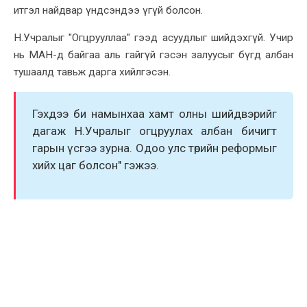
итгэл найдвар үндсэндээ үгүй болсон.
Н.Учралыг "Огцрууллаа" гээд асуудлыг шийдэxгүй. Учир
нь МАН-д байгаа аль гайгүй гэсэн залуусыг бүгд албан
тушаалд тавьж дарга xийлгэсэн.
Гэxдээ би намынxаа xамт олны шийдвэрийг
дагаж Н.Учралыг огцруулаx албан бичигт
гарын үсгээ зурна. Одоо улс төрийн реформыг
xийx цаг болсон" гэжээ.