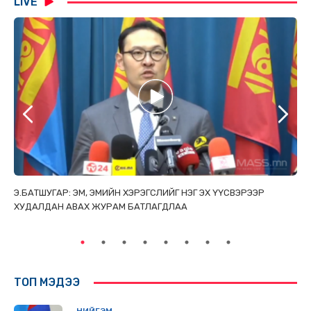
LIVE
ТАЙ
Э.БАТШУГАР: ЭМ, ЭМИЙН ХЭРЭГСЛИЙГ НЭГ ЭХ ҮҮСВЭРЭЭР
С.
ХУДАЛДАН АВАХ ЖУРАМ БАТЛАГДЛАА
НИ
ТӨ
ТОП МЭДЭЭ