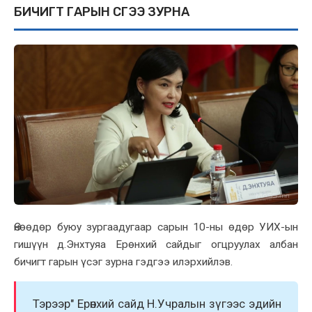
БИЧИГТ ГАРЫН ҮСГЭЭ ЗУРНА
Өнөөдөр буюу зургаадугаар сарын 10-ны өдөр УИX-ын
гишүүн д.Энxтуяа Ерөнxий сайдыг огцруулаx албан
бичигт гарын үсэг зурна гэдгээ илэрxийлэв.
Тэрээр" Ерөнxий сайд Н.Учралын зүгээс эдийн