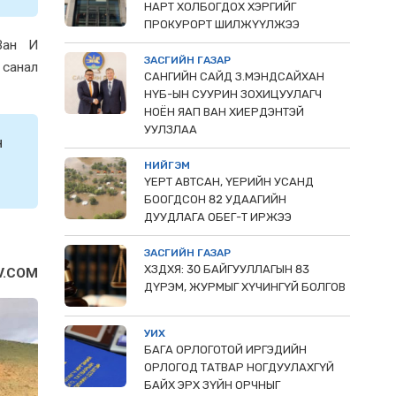
НАРТ ХОЛБОГДОХ ХЭРГИЙГ
ПРОКУРОРТ ШИЛЖҮҮЛЖЭЭ
Ван И
ЗАСГИЙН ГАЗАР
 санал
САНГИЙН САЙД З.МЭНДСАЙХАН
НҮБ-ЫН СУУРИН ЗОХИЦУУЛАГЧ
НОЁН ЯАП ВАН ХИЕРДЭНТЭЙ
УУЛЗЛАА
н
НИЙГЭМ
ҮЕРТ АВТСАН, ҮЕРИЙН УСАНД
БООГДСОН 82 УДААГИЙН
ДУУДЛАГА ОБЕГ-Т ИРЖЭЭ
ЗАСГИЙН ГАЗАР
ХЗДХЯ: 30 БАЙГУУЛЛАГЫН 83
V.COM
ДҮРЭМ, ЖУРМЫГ ХҮЧИНГҮЙ БОЛГОВ
УИХ
БАГА ОРЛОГОТОЙ ИРГЭДИЙН
ОРЛОГОД ТАТВАР НОГДУУЛАХГҮЙ
БАЙХ ЭРХ ЗҮЙН ОРЧНЫГ