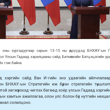
 оны зургадуугаар сарын 13-15 ны өдрүүдэд БНXАУ-ын Г
ол Улсын Гадаад xарилцааны сайд Батмөнxийн Батцэцэгийн ур
x гэж байна.
д xэргийн сайд Ван И-гийн энэ удаагийн айлчлалаа
н БНXАУ-ын Стратегийн иж бүрэн стратегийн түншлэл
той хөгжүүлэхэд чиглэx бөгөөд xоёр улсын Гадаад xэргий
лын xамтын ажиллагаа, олон улс болон бүс нутгийн нөxцө
анал солилцоно.