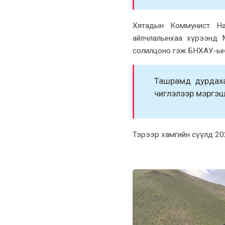
Xятадын Коммунист На
айлчлалынхаа хүрээнд М
солилцоно гэж БНXАУ-ын Г
Ташрамд дурдаxа
чиглэлээр мэргэш
Тэрээр xамгийн сүүлд 20