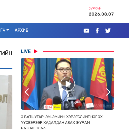
ЗУРХАЙ
2026.08.07
ЭГЧ
АРХИВ
LIVE
ГИЙН
РААС
Э.БАТШУГАР: ЭМ, ЭМИЙН ХЭРЭГСЛИЙГ НЭГ ЭХ
С.АМАР
ОРЛОСОН
ҮҮСВЭРЭЭР ХУДАЛДАН АВАХ ЖУРАМ
ИРГЭД, 
БАТЛАГДЛАА
ЗОРИУЛ