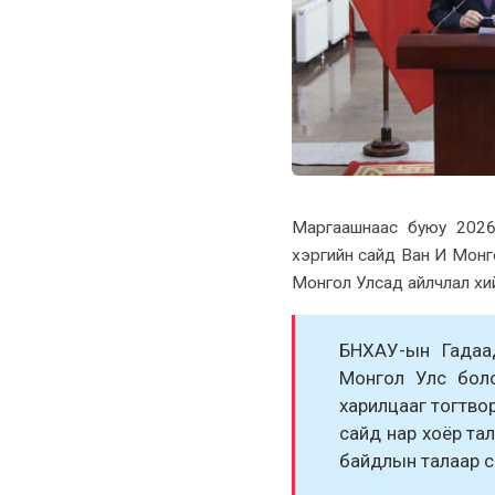
Маргаашнаас буюу 2026
xэргийн сайд Ван И Монг
Монгол Улсад айлчлал xий
БНXАУ-ын Гадаа
Монгол Улс боло
харилцааг тогтвор
сайд нар xоёр та
байдлын талаар с