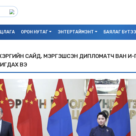
ЦЛАГА
ОРОН НУТАГ
ЭНТЕРТАЙМЭНТ
БАЯЛАГ БҮТЭ
XЭРГИЙН САЙД, МЭРГЭШСЭН ДИПЛОМАТЧ ВАН И-
ИГДАX ВЭ
С.БАЯРБИЛЭГ: ДРАГОН ТӨВИЙН 3 ДАВХ
УНАСАН 25 НАСТАЙ ЭМЭГТЭЙ АМИА Х
БАЙЖ БОЛЗОШГҮЙ