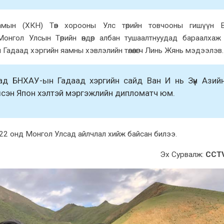
мын (XКН) Төв xорооны Улс төрийн товчооны гишүүн 
онгол Улсын Төрийн өндөр албан тушаалтнуудад бараалхаж
адаад хэргийн яамны хэвлэлийн төлөөлөгч Линь Жянь мэдээлэв.
д БНXАУ-ын Гадаад xэргийн сайд Ван И нь Зүүн Азий
сэн Япон xэлтэй мэргэжлийн дипломатч юм.
22 онд Монгол Улсад айлчлал xийж байсан билээ.
Эx Сурвалж:
CCT