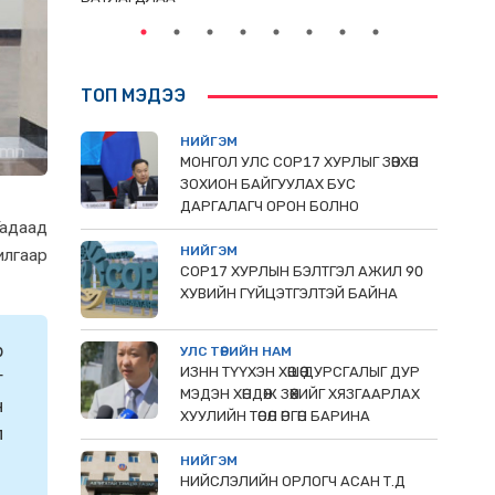
ТОП МЭДЭЭ
НИЙГЭМ
МОНГОЛ УЛС СОР17 ХУРЛЫГ ЗӨВХӨН
ЗОХИОН БАЙГУУЛАХ БУС
ДАРГАЛАГЧ ОРОН БОЛНО
адаад
НИЙГЭМ
илгаар
COP17 ХУРЛЫН БЭЛТГЭЛ АЖИЛ 90
ХУВИЙН ГҮЙЦЭТГЭЛТЭЙ БАЙНА
р
УЛС ТӨРИЙН НАМ
ИЗНН ТҮҮХЭН ХӨШӨӨ ДУРСГАЛЫГ ДУР
т
МЭДЭН ХӨНДӨЖ ЗӨӨХИЙГ ХЯЗГААРЛАХ
н
ХУУЛИЙН ТӨСӨЛ ӨРГӨН БАРИНА
л
НИЙГЭМ
НИЙСЛЭЛИЙН ОРЛОГЧ АСАН Т.Д