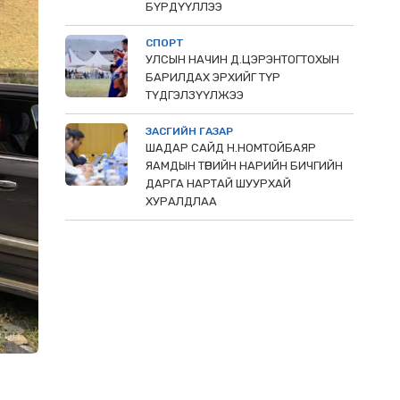
БҮРДҮҮЛЛЭЭ
СПОРТ
УЛСЫН НАЧИН Д.ЦЭРЭНТОГТОХЫН
БАРИЛДАХ ЭРХИЙГ ТҮР
ТҮДГЭЛЗҮҮЛЖЭЭ
ЗАСГИЙН ГАЗАР
ШАДАР САЙД Н.НОМТОЙБАЯР
ЯАМДЫН ТӨРИЙН НАРИЙН БИЧГИЙН
ДАРГА НАРТАЙ ШУУРХАЙ
ХУРАЛДЛАА