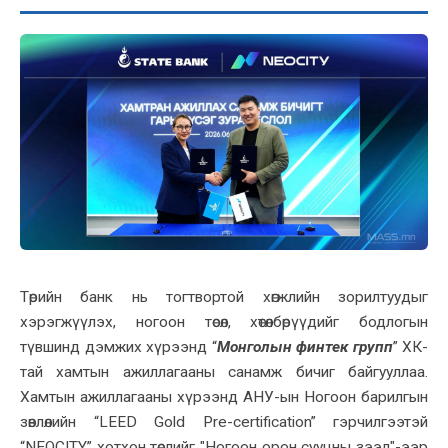
Төрийн банк нь тогтвортой хөгжлийн зорилтуудыг
хэрэгжүүлэх, ногоон төсөл, хөтөлбөрүүдийг бодлогын
түвшинд дэмжих хүрээнд “
Монголын финтек групп
” ХК-
тай хамтын ажиллагааны санамж бичиг байгууллаа.
Хамтын ажиллагааны хүрээнд АНУ-ын Ногоон барилгын
зөвлөлийн “LEED Gold Pre-certification” гэрчилгээтэй
“NEOCITY” хотхон төслийг "Ногоон орон сууцны зээл"-ээр