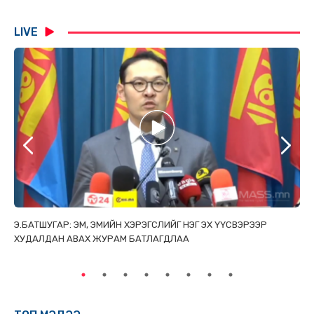
LIVE
ТАЙ
Э.БАТШУГАР: ЭМ, ЭМИЙН ХЭРЭГСЛИЙГ НЭГ ЭХ ҮҮСВЭРЭЭР
С.
ХУДАЛДАН АВАХ ЖУРАМ БАТЛАГДЛАА
НИ
ТӨ