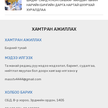
ШАДАР САЙД Н.НОМТОЙБАЯР ЯАМДЫН ТӨРИЙН
НАРИЙН БИЧГИЙН ДАРГА НАРТАЙ ШУУРХАЙ
ХУРАЛДЛАА
ХАМТРАН АЖИЛЛАХ
ХАМТРАН АЖИЛЛАХ
Бидний тухай
МЭДЭЭ ИЛГЭЭХ
Та манай редакц руу мэдээ мэдээлэл, баримт, судалгаа,
нийтлэл явуулах бол доорх хаягаар илгээнэ үү.
masstv4444@gmail.com
ХОЛБОО БАРИХ
СБД, 8-р хороо, Эрдмийн ордон, 1405