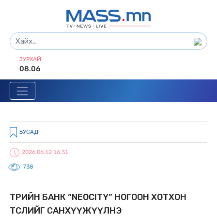
ЗУРХАЙ
08.06
БУСАД
2026.06.12 16:31
738
ТӨРИЙН БАНК “NEOCITY” НОГООН ХОТХОН
ТӨСЛИЙГ САНХҮҮЖҮҮЛНЭ