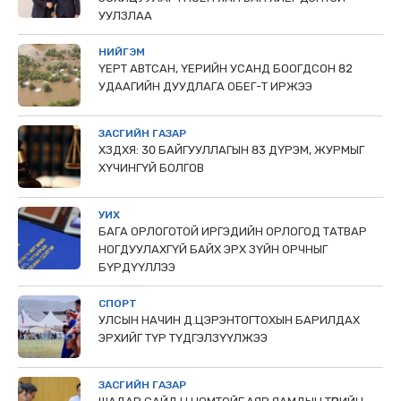
УУЛЗЛАА
НИЙГЭМ
ҮЕРТ АВТСАН, ҮЕРИЙН УСАНД БООГДСОН 82
УДААГИЙН ДУУДЛАГА ОБЕГ-Т ИРЖЭЭ
ЗАСГИЙН ГАЗАР
ХЗДХЯ: 30 БАЙГУУЛЛАГЫН 83 ДҮРЭМ, ЖУРМЫГ
ХҮЧИНГҮЙ БОЛГОВ
УИХ
БАГА ОРЛОГОТОЙ ИРГЭДИЙН ОРЛОГОД ТАТВАР
НОГДУУЛАХГҮЙ БАЙХ ЭРХ ЗҮЙН ОРЧНЫГ
БҮРДҮҮЛЛЭЭ
СПОРТ
УЛСЫН НАЧИН Д.ЦЭРЭНТОГТОХЫН БАРИЛДАХ
ЭРХИЙГ ТҮР ТҮДГЭЛЗҮҮЛЖЭЭ
ЗАСГИЙН ГАЗАР