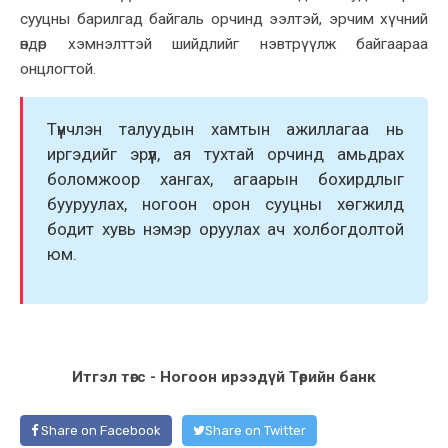
сууцны барилгад байгаль орчинд ээлтэй, эрчим хүчний
өндөр хэмнэлттэй шийдлийг нэвтрүүлж байгаараа
онцлогтой.
Түүнчлэн талуудын хамтын ажиллагаа нь
иргэдийг эрүүл, ая тухтай орчинд амьдрах
боломжоор хангах, агаарын бохирдлыг
бууруулах, ногоон орон сууцны хөгжилд
бодит хувь нэмэр оруулах ач холбогдолтой
юм.
Итгэл төгс - Ногоон ирээдүй Төрийн банк
Share on Facebook
Share on Twitter