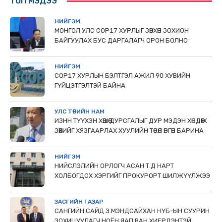
ТОП МЭДЭЭ
НИЙГЭМ
МОНГОЛ УЛС СОР17 ХУРЛЫГ ЗӨВХӨН ЗОХИОН
БАЙГУУЛАХ БУС ДАРГАЛАГЧ ОРОН БОЛНО
НИЙГЭМ
COP17 ХУРЛЫН БЭЛТГЭЛ АЖИЛ 90 ХУВИЙН
ГҮЙЦЭТГЭЛТЭЙ БАЙНА
УЛС ТӨРИЙН НАМ
ИЗНН ТҮҮХЭН ХӨШӨӨ ДУРСГАЛЫГ ДУР МЭДЭН ХӨНДӨЖ
ЗӨӨХИЙГ ХЯЗГААРЛАХ ХУУЛИЙН ТӨСӨЛ ӨРГӨН БАРИНА
НИЙГЭМ
НИЙСЛЭЛИЙН ОРЛОГЧ АСАН Т.Д НАРТ
ХОЛБОГДОХ ХЭРГИЙГ ПРОКУРОРТ ШИЛЖҮҮЛЖЭЭ
ЗАСГИЙН ГАЗАР
САНГИЙН САЙД З.МЭНДСАЙХАН НҮБ-ЫН СУУРИН
ЗОХИЦУУЛАГЧ НОЁН ЯАП ВАН ХИЕРДЭНТЭЙ