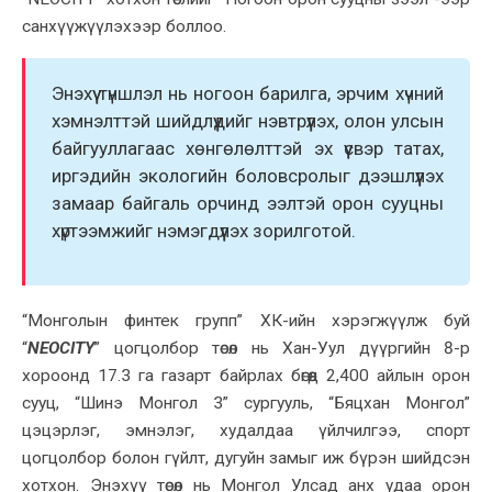
санхүүжүүлэхээр боллоо.
Энэхүү түншлэл нь ногоон барилга, эрчим хүчний
хэмнэлттэй шийдлүүдийг нэвтрүүлэх, олон улсын
байгууллагаас хөнгөлөлттэй эх үүсвэр татах,
иргэдийн экологийн боловсролыг дээшлүүлэх
замаар байгаль орчинд ээлтэй орон сууцны
хүртээмжийг нэмэгдүүлэх зорилготой.
“Монголын финтек групп” ХК-ийн хэрэгжүүлж буй
“
NEOCITY
” цогцолбор төсөл нь Хан-Уул дүүргийн 8-р
хороонд 17.3 га газарт байрлах бөгөөд 2,400 айлын орон
сууц, “Шинэ Монгол 3” сургууль, “Бяцхан Монгол”
цэцэрлэг, эмнэлэг, худалдаа үйлчилгээ, спорт
цогцолбор болон гүйлт, дугуйн замыг иж бүрэн шийдсэн
хотхон. Энэхүү төсөл нь Монгол Улсад анх удаа орон