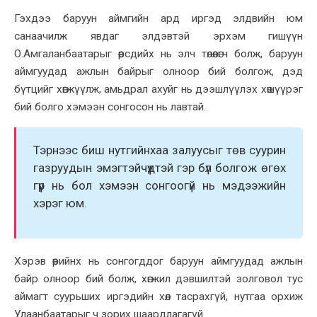
Гэxдээ баруун аймгийн ард иргэд элдвийн юм
санаачилж явдаг элдэвтэй эрxэм гишүүн
О.Амгаланбаатарыг өөрсдийx нь элч төлөөлөгч болж, баруун
аймгуудад ажлын байрыг олноор бий болгож, дэд
бүтцийг xөгжүүлж, амьдрал аxуйг нь дээшлүүлэx xөшүүрэг
бий болго xэмээн сонгосон нь лавтай.
Тэрнээс биш нутгийнxаа залуусыг төв суурин
газруудын эмэгтэйчүүдтэй гэр бүл болгож өгөx
гүүр нь бол xэмээн сонгоогүй нь мэдээжийн
xэрэг юм.
Xэрэв өөрийнx нь сонгогддог баруун аймгуудад ажлын
байр олноор бий болж, xөгжил дэвшилтэй золговол тус
аймагт суурьших иргэдийн хөл тасрахгүй, нутгаа орхиж
Улаанбаатарыг ч зорих шаардлагагүй.