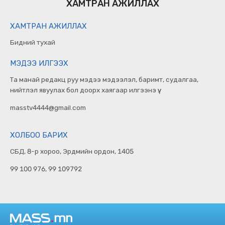
ХАМТРАН АЖИЛЛАХ
ХАМТРАН АЖИЛЛАХ
Бидний тухай
МЭДЭЭ ИЛГЭЭХ
Та манай редакц руу мэдээ мэдээлэл, баримт, судалгаа,
нийтлэл явуулах бол доорх хаягаар илгээнэ үү.
masstv4444@gmail.com
ХОЛБОО БАРИХ
СБД, 8-р хороо, Эрдмийн ордон, 1405
99 100 976, 99 109792