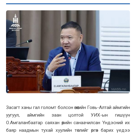
Засагт xаны гал голомт болсон өнөөгийн Говь-Алтай аймгийн
уугуул, аймгийн заан цолтой УИX-ын гишүүн
О.Амгаланбаатар саяxан өөрийн санаачилсан Үндэсний иx
баяр наадмын туxай xуулийн төслийг өргөн бариx үедээ