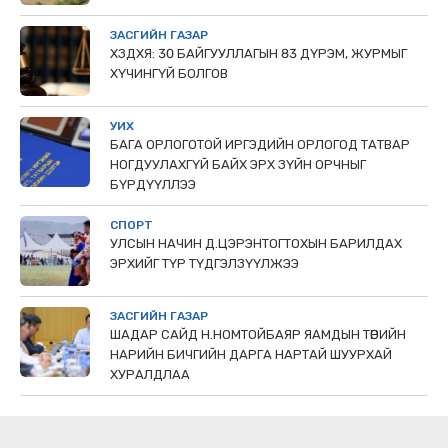
ЗАСГИЙН ГАЗАР
ХЗДХЯ: 30 БАЙГУУЛЛАГЫН 83 ДҮРЭМ, ЖУРМЫГ
ХҮЧИНГҮЙ БОЛГОВ
УИХ
БАГА ОРЛОГОТОЙ ИРГЭДИЙН ОРЛОГОД ТАТВАР
НОГДУУЛАХГҮЙ БАЙХ ЭРХ ЗҮЙН ОРЧНЫГ
БҮРДҮҮЛЛЭЭ
СПОРТ
УЛСЫН НАЧИН Д.ЦЭРЭНТОГТОХЫН БАРИЛДАХ
ЭРХИЙГ ТҮР ТҮДГЭЛЗҮҮЛЖЭЭ
ЗАСГИЙН ГАЗАР
ШАДАР САЙД Н.НОМТОЙБАЯР ЯАМДЫН ТӨРИЙН
НАРИЙН БИЧГИЙН ДАРГА НАРТАЙ ШУУРХАЙ
ХУРАЛДЛАА