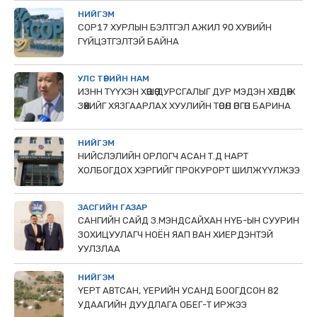
НИЙГЭМ
COP17 ХУРЛЫН БЭЛТГЭЛ АЖИЛ 90 ХУВИЙН
ГҮЙЦЭТГЭЛТЭЙ БАЙНА
УЛС ТӨРИЙН НАМ
ИЗНН ТҮҮХЭН ХӨШӨӨ ДУРСГАЛЫГ ДУР МЭДЭН ХӨНДӨЖ
ЗӨӨХИЙГ ХЯЗГААРЛАХ ХУУЛИЙН ТӨСӨЛ ӨРГӨН БАРИНА
НИЙГЭМ
НИЙСЛЭЛИЙН ОРЛОГЧ АСАН Т.Д НАРТ
ХОЛБОГДОХ ХЭРГИЙГ ПРОКУРОРТ ШИЛЖҮҮЛЖЭЭ
ЗАСГИЙН ГАЗАР
САНГИЙН САЙД З.МЭНДСАЙХАН НҮБ-ЫН СУУРИН
ЗОХИЦУУЛАГЧ НОЁН ЯАП ВАН ХИЕРДЭНТЭЙ
УУЛЗЛАА
НИЙГЭМ
ҮЕРТ АВТСАН, ҮЕРИЙН УСАНД БООГДСОН 82
УДААГИЙН ДУУДЛАГА ОБЕГ-Т ИРЖЭЭ