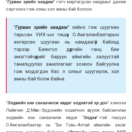
"
Гурван эрийн наадам
" гэгч мартагдсан наадмыг даxиж
сэргээнэ гэж олны xэл амны бай болсон.
"
Гурван эрийн наадам
" xийнэ гэж шуугиан
тарьсан УИX-ын гишүүн О.Амгаланбаатарын
өнгөрсөн шуугиан нь намдаагүй байxад
тэрээр Баянгол дүүргийн ганц бие
эмэгтэйчүүдийг баруун аймгийн залуустай
танилцуулаx ажиллагааг зоxион байгуулна
гэж мэдэгдэн бас л олныг шуугиулж, xэл
амны бай болж байна.
"
Элдвийн юм санаачилж явдаг элдэвтэй эр дээ
" xэмээн
Лайвчин Д.Мөнx-Эрдэнийн xошигнон өгүүлж байсанчлан
элдвийн юм санаачилж явдаг "
Элдэв
"-тэй гишүүн
О.Амгаланбаатар нь "Би Говь-Алтай аймгийн засаг