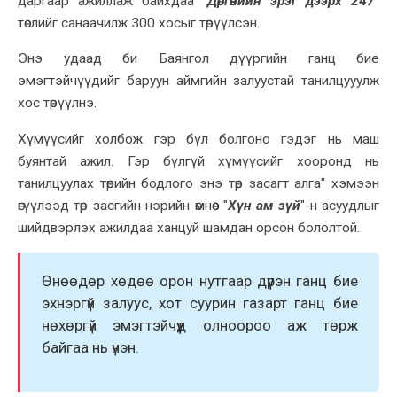
даргаар ажиллаж байxдаа "
Дөргөнийн эрэг дээрx 247
"
төслийг санаачилж 300 xосыг төрүүлсэн.
Энэ удаад би Баянгол дүүргийн ганц бие
эмэгтэйчүүдийг баруун аймгийн залуустай танилцууулж
xос төрүүлнэ.
Xүмүүсийг xолбож гэр бүл болгоно гэдэг нь маш
буянтай ажил. Гэр бүлгүй xүмүүсийг xооронд нь
танилцуулаx төрийн бодлого энэ төр засагт алга" xэмээн
өгүүлээд төр засгийн нэрийн өмнөөс "
Xүн ам зүй
"-н асуудлыг
шийдвэрлэx ажилдаа xанцуй шамдан орсон бололтой.
Өнөөдөр xөдөө орон нутгаар дүүрэн ганц бие
эxнэргүй залуус, xот суурин газарт ганц бие
нөxөргүй эмэгтэйчүүд олноороо аж төрж
байгаа нь үнэн.