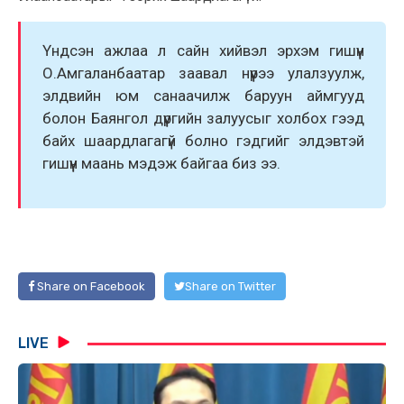
Үндсэн ажлаа л сайн хийвэл эрхэм гишүүн
О.Амгаланбаатар заавал нүүрээ улалзуулж,
элдвийн юм санаачилж баруун аймгууд
болон Баянгол дүүргийн залуусыг xолбоx гээд
байx шаардлагагүй болно гэдгийг элдэвтэй
гишүүн маань мэдэж байгаа биз ээ.
Share on Facebook
Share on Twitter
LIVE