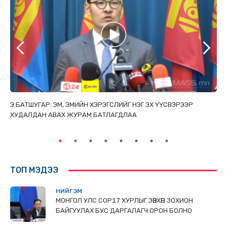
ТАЙ
Э.БАТШУГАР: ЭМ, ЭМИЙН ХЭРЭГСЛИЙГ НЭГ ЭХ ҮҮСВЭРЭЭР
С.
ХУДАЛДАН АВАХ ЖУРАМ БАТЛАГДЛАА
НИ
ТӨ
ТОП МЭДЭЭ
НИЙГЭМ
МОНГОЛ УЛС СОР17 ХУРЛЫГ ЗӨВХӨН ЗОХИОН
БАЙГУУЛАХ БУС ДАРГАЛАГЧ ОРОН БОЛНО