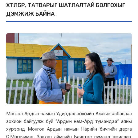
ХӨТӨЛБӨР, ТАТВАРЫГ ШАТЛАЛТАЙ БОЛГОХЫГ
ДЭМЖИЖ БАЙНА
Монгол Ардын намын Удирдах зөвлөлийн Ажлын албанаас
зохион байгуулж буй “Ардын нам-Ард түмэндээ” аяны
хүрээнд Монгол Ардын намын Нарийн бичгийн дарга
С.Мөнгөнчимэг Завхан аймгийн Баянтэс суманд ажиллав.