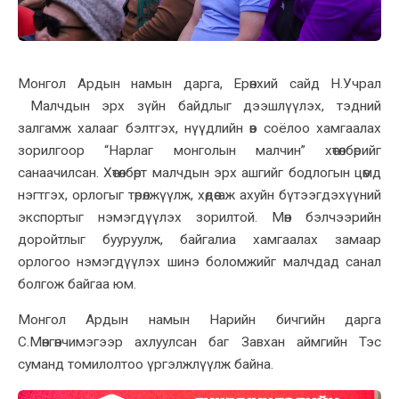
Монгол Ардын намын дарга, Ерөнхий сайд Н.Учрал
Малчдын эрх зүйн байдлыг дээшлүүлэх, тэдний
залгамж халааг бэлтгэх, нүүдлийн өв соёлоо хамгаалах
зорилгоор “Нарлаг монголын малчин” хөтөлбөрийг
санаачилсан. Хөтөлбөрт малчдын эрх ашгийг бодлогын цөмд
нэгтгэх, орлогыг төрөлжүүлж, хөдөө аж ахуйн бүтээгдэхүүний
экспортыг нэмэгдүүлэх зорилтой. Мөн бэлчээрийн
доройтлыг бууруулж, байгалиа хамгаалах замаар
орлогоо нэмэгдүүлэх шинэ боломжийг малчдад санал
болгож байгаа юм.
Монгол Ардын намын Нарийн бичгийн дарга
С.Мөнгөнчимэгээр ахлуулсан баг Завхан аймгийн Тэс
суманд томилолтоо үргэлжлүүлж байна.