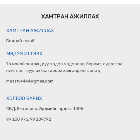
ХАМТРАН АЖИЛЛАХ
ХАМТРАН АЖИЛЛАХ
Бидний тухай
МЭДЭЭ ИЛГЭЭХ
Та манай редакц руу мэдээ мэдээлэл, баримт, судалгаа,
нийтлэл явуулах бол доорх хаягаар илгээнэ үү.
masstv4444@gmail.com
ХОЛБОО БАРИХ
СБД, 8-р хороо, Эрдмийн ордон, 1405
99 100 976, 99 109792