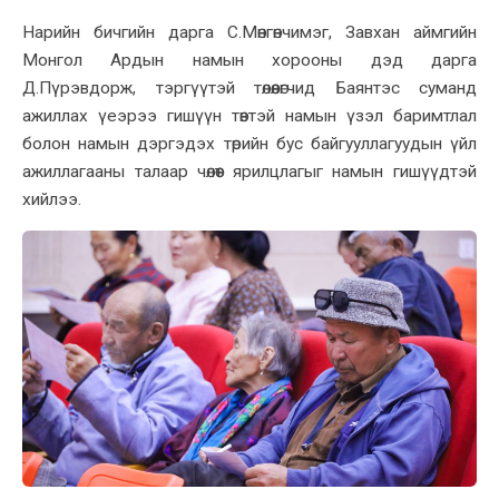
Нарийн бичгийн дарга С.Мөнгөнчимэг, Завхан аймгийн
Монгол Ардын намын хорооны дэд дарга
Д.Пүрэвдорж, тэргүүтэй төлөөлөгчид Баянтэс суманд
ажиллах үеэрээ гишүүн төвтэй намын үзэл баримтлал
болон намын дэргэдэх төрийн бус байгууллагуудын үйл
ажиллагааны талаар чөлөөт ярилцлагыг намын гишүүдтэй
хийлээ.