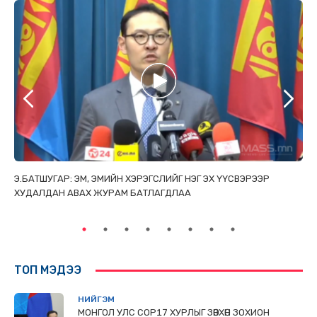
ТАЙ
Э.БАТШУГАР: ЭМ, ЭМИЙН ХЭРЭГСЛИЙГ НЭГ ЭХ ҮҮСВЭРЭЭР
С.
ХУДАЛДАН АВАХ ЖУРАМ БАТЛАГДЛАА
НИ
ТӨ
ТОП МЭДЭЭ
НИЙГЭМ
МОНГОЛ УЛС СОР17 ХУРЛЫГ ЗӨВХӨН ЗОХИОН