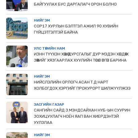
БАЙГУУЛАХ БУС ДАРГАЛАГЧ ОРОН БОЛНО
НИЙГЭМ
COP17 ХУРЛЫН БЭЛТГЭЛ АЖИЛ 90 ХУВИЙН
ГҮЙЦЭТГЭЛТЭЙ БАЙНА
УЛС ТӨРИЙН НАМ
ИЗНН ТҮҮХЭН ХӨШӨӨ ДУРСГАЛЫГ ДУР МЭДЭН ХӨНДӨЖ
ЗӨӨХИЙГ ХЯЗГААРЛАХ ХУУЛИЙН ТӨСӨЛ ӨРГӨН БАРИНА
НИЙГЭМ
НИЙСЛЭЛИЙН ОРЛОГЧ АСАН Т.Д НАРТ
ХОЛБОГДОХ ХЭРГИЙГ ПРОКУРОРТ ШИЛЖҮҮЛЖЭЭ
ЗАСГИЙН ГАЗАР
САНГИЙН САЙД З.МЭНДСАЙХАН НҮБ-ЫН СУУРИН
ЗОХИЦУУЛАГЧ НОЁН ЯАП ВАН ХИЕРДЭНТЭЙ
УУЛЗЛАА
НИЙГЭМ