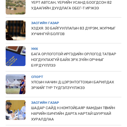
ҮЕРТ АВТСАН, ҮЕРИЙН УСАНД БООГДСОН 82
УДААГИЙН ДУУДЛАГА ОБЕГ-Т ИРЖЭЭ
ЗАСГИЙН ГАЗАР
ХЗДХЯ: 30 БАЙГУУЛЛАГЫН 83 ДҮРЭМ, ЖУРМЫГ
ХҮЧИНГҮЙ БОЛГОВ
УИХ
БАГА ОРЛОГОТОЙ ИРГЭДИЙН ОРЛОГОД ТАТВАР
НОГДУУЛАХГҮЙ БАЙХ ЭРХ ЗҮЙН ОРЧНЫГ
БҮРДҮҮЛЛЭЭ
СПОРТ
УЛСЫН НАЧИН Д.ЦЭРЭНТОГТОХЫН БАРИЛДАХ
ЭРХИЙГ ТҮР ТҮДГЭЛЗҮҮЛЖЭЭ
ЗАСГИЙН ГАЗАР
ШАДАР САЙД Н.НОМТОЙБАЯР ЯАМДЫН ТӨРИЙН
НАРИЙН БИЧГИЙН ДАРГА НАРТАЙ ШУУРХАЙ
ХУРАЛДЛАА