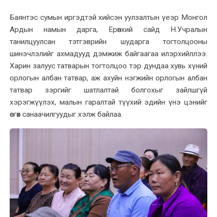
Баянтэс сумын иргэдтэй хийсэн уулзалтын үеэр Монгол
Ардын намын дарга, Ерөнхий сайд Н.Учралын
танилцуулсан тэтгэврийн шударга тогтолцооны
шинэчлэлийг ахмадууд дэмжиж байгаагаа илэрхийллээ.
Харин залуус татварын тогтолцоо тэр дундаа хувь хүний
орлогын албан татвар, аж ахуйн нэгжийн орлогын албан
татвар зэргийг шатлалтай болгохыг зайлшгүй
хэрэгжүүлэх, малын гаралтай түүхий эдийн үнэ цэнийг
өсгөх санаачилгуудыг хэлж байлаа.