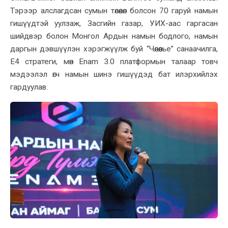
Тэрээр алслагдсан сумын төлөөлөл болсон 70 гаруй намын
гишүүдтэй уулзаж, Засгийн газар, УИХ-аас гаргасан
шийдвэр болон Монгол Ардын намын бодлого, намын
даргын дэвшүүлэн хэрэгжүүлж буй “Чөлөөлье” санаачилга,
E4 стратеги, мөн Enam 3.0 платформын талаар товч
мэдээлэл өгч намын шинэ гишүүдэд бат илэрхийлэх
гардуулав.