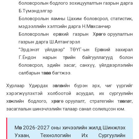
боловсролын бодлого зохицуулалтын газрын дарга
Б.Түмэндэлгэр
Боловсролын яамны Цахим боловсрол, статистик,
мэдээллийн хэлтсийн дарга Н.Мөнхсанчир
Боловсролын ерөнхий газрын Хөрөнгө оруулалтын
газрын дарга Ш.Алтангэрэл
“Эрдэнэт үйлдвэр” ТӨҮГ-ын Ерөнхий захирал
Г.Ёндон нарын төрийн байгууллагууд болон
боловсрол, эдийн засаг, санхүү, үйлдвэрлэлийн
салбарын төлөөлөл багтжээ.
Хурлаар Удирдах зөвлөлийн бүрэн эрх, чиг үүргийг
хэрэгжүүлэхтэй холбоотой асуудал, их сургуулийн
хөгжлийн бодлого, хөрөнгө оруулалт, стратегийн төлөвлөлт,
засаглалын шинэчлэлийн талаар санал солилцсон юм.
Мөн 2026-2027 оны хичээлийн жилд Шинжлэх
Ухаан, Технологийн Их Сургуулийн