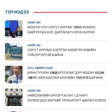
ТОП МЭДЭЭ
НИЙГЭМ
МОНГОЛ УЛС СОР17 ХУРЛЫГ ЗӨВХӨН ЗОХИОН
БАЙГУУЛАХ БУС ДАРГАЛАГЧ ОРОН БОЛНО
НИЙГЭМ
COP17 ХУРЛЫН БЭЛТГЭЛ АЖИЛ 90 ХУВИЙН
ГҮЙЦЭТГЭЛТЭЙ БАЙНА
УЛС ТӨРИЙН НАМ
ИЗНН ТҮҮХЭН ХӨШӨӨ ДУРСГАЛЫГ ДУР МЭДЭН ХӨНДӨЖ
ЗӨӨХИЙГ ХЯЗГААРЛАХ ХУУЛИЙН ТӨСӨЛ ӨРГӨН БАРИНА
НИЙГЭМ
НИЙСЛЭЛИЙН ОРЛОГЧ АСАН Т.Д НАРТ
ХОЛБОГДОХ ХЭРГИЙГ ПРОКУРОРТ ШИЛЖҮҮЛЖЭЭ