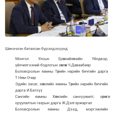
Шинэчлэн баталсан бүрэлдэхүүнд:
Монгол Улсын Ерөнхийлөгчийн Үйлдвэр,
үйлчилгээний бодлогын зөвлөх Ч.Даваабаяр
Боловсролын яамны Төрийн нарийн бичгийн дарга
Т.Ням-Очир
Эдийн засаг, хөгжлийн яамны Төрийн нарийн бичгийн
дарга И.Батхүү
Сангийн яамны Хөгжлийн санхүүжилт, хөрөнгө
оруулалтын газрын дарга Ж.Дэлгэржаргал
Боловсролын яамны Дээд, мэргэжлийн