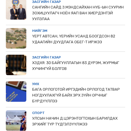
ЗАСГИЙН ГАЗАР
САНГИЙН САЙД З.МЭНДСАЙХАН НҮБ-ЫН СУУРИН
ЗОХИЦУУЛАГЧ НОЁН ЯАП ВАН ХИЕРДЭНТЭЙ
УУЛЗЛАА
НИЙГЭМ
ҮЕРТ АВТСАН, ҮЕРИЙН УСАНД БООГДСОН 82
УДААГИЙН ДУУДЛАГА ОБЕГ-Т ИРЖЭЭ
ЗАСГИЙН ГАЗАР
ХЗДХЯ: 30 БАЙГУУЛЛАГЫН 83 ДҮРЭМ, ЖУРМЫГ
ХҮЧИНГҮЙ БОЛГОВ
УИХ
БАГА ОРЛОГОТОЙ ИРГЭДИЙН ОРЛОГОД ТАТВАР
НОГДУУЛАХГҮЙ БАЙХ ЭРХ ЗҮЙН ОРЧНЫГ
БҮРДҮҮЛЛЭЭ
СПОРТ
УЛСЫН НАЧИН Д.ЦЭРЭНТОГТОХЫН БАРИЛДАХ
ЭРХИЙГ ТҮР ТҮДГЭЛЗҮҮЛЖЭЭ