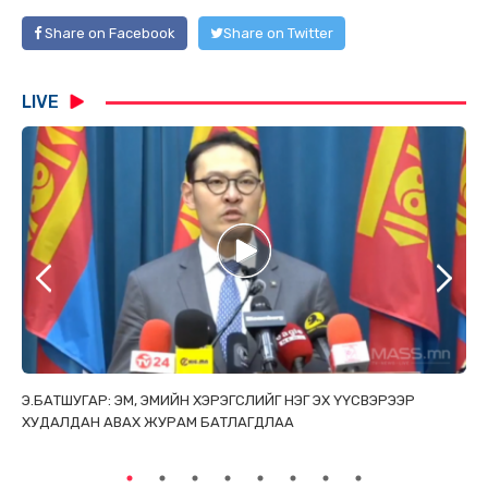
Share on Facebook
Share on Twitter
LIVE
ТАЙ
Э.БАТШУГАР: ЭМ, ЭМИЙН ХЭРЭГСЛИЙГ НЭГ ЭХ ҮҮСВЭРЭЭР
С.
ХУДАЛДАН АВАХ ЖУРАМ БАТЛАГДЛАА
НИ
ТӨ