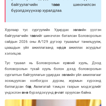
байгуулагчийн төлөөлөл шинэчилсэн
бүрэлдэхүүнээр хуралдлаа.
Хурлаар тус сургуулийн Удирдах зөвлөлийн үүсгэн
байгуулагчийн төлөөллийг шинэчлэн баталсан Боловсролын
сайдын 2026 оны А/129 дүгээр тушаалыг танилцуулж,
цаашдын үйл ажиллагаанд мөрдөн ажиллах асуудлыг
хэлэлцэв.
Тус тушаал нь Боловсролын ерөнхий хууль, Дээд
боловсролын тухай хууль болон дээд боловсролын
сургалтын байгууллагын удирдах зөвлөлийн үйл ажиллагааг
зохицуулсан холбогдох дүрэм, журмын хүрээнд
батлагдсан бөгөөд Авлигатай тэмцэх газрын мэдэгдлийг
үндэслэн өмнөх бүрэлдэхүүнд өөрчлөлт оруулсан байна.