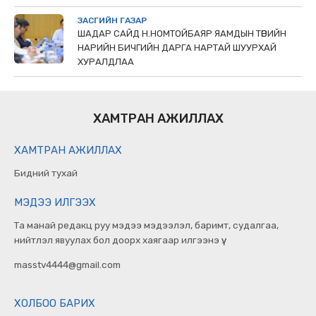
ЗАСГИЙН ГАЗАР
ШАДАР САЙД Н.НОМТОЙБАЯР ЯАМДЫН ТӨРИЙН
НАРИЙН БИЧГИЙН ДАРГА НАРТАЙ ШУУРХАЙ
ХУРАЛДЛАА
ХАМТРАН АЖИЛЛАХ
ХАМТРАН АЖИЛЛАХ
Бидний тухай
МЭДЭЭ ИЛГЭЭХ
Та манай редакц руу мэдээ мэдээлэл, баримт, судалгаа,
нийтлэл явуулах бол доорх хаягаар илгээнэ үү.
masstv4444@gmail.com
ХОЛБОО БАРИХ