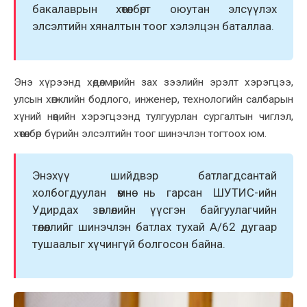
бакалаврын хөтөлбөрт оюутан элсүүлэх
элсэлтийн хяналтын тоог хэлэлцэн баталлаа.
Энэ хүрээнд хөдөлмөрийн зах зээлийн эрэлт хэрэгцээ,
улсын хөгжлийн бодлого, инженер, технологийн салбарын
хүний нөөцийн хэрэгцээнд тулгуурлан сургалтын чиглэл,
хөтөлбөр бүрийн элсэлтийн тоог шинэчлэн тогтоох юм.
Энэхүү шийдвэр батлагдсантай
холбогдуулан өмнө нь гарсан ШУТИС-ийн
Удирдах зөвлөлийн үүсгэн байгуулагчийн
төлөөллийг шинэчлэн батлах тухай А/62 дугаар
тушаалыг хүчингүй болгосон байна.