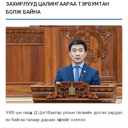
ЗАXИРЛУУД ЦАЛИНГААРАА ТЭРБУМТАН
БОЛЖ БАЙНА
УИХ-ын гишүүн Д.Цогтбаатар улсын төсвийн урсгал зардал
их байгаа талаар дараах зүйлийг хэллээ.