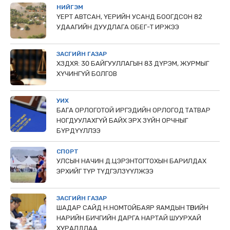
НИЙГЭМ
ҮЕРТ АВТСАН, ҮЕРИЙН УСАНД БООГДСОН 82
УДААГИЙН ДУУДЛАГА ОБЕГ-Т ИРЖЭЭ
ЗАСГИЙН ГАЗАР
ХЗДХЯ: 30 БАЙГУУЛЛАГЫН 83 ДҮРЭМ, ЖУРМЫГ
ХҮЧИНГҮЙ БОЛГОВ
УИХ
БАГА ОРЛОГОТОЙ ИРГЭДИЙН ОРЛОГОД ТАТВАР
НОГДУУЛАХГҮЙ БАЙХ ЭРХ ЗҮЙН ОРЧНЫГ
БҮРДҮҮЛЛЭЭ
СПОРТ
УЛСЫН НАЧИН Д.ЦЭРЭНТОГТОХЫН БАРИЛДАХ
ЭРХИЙГ ТҮР ТҮДГЭЛЗҮҮЛЖЭЭ
ЗАСГИЙН ГАЗАР
ШАДАР САЙД Н.НОМТОЙБАЯР ЯАМДЫН ТӨРИЙН
НАРИЙН БИЧГИЙН ДАРГА НАРТАЙ ШУУРХАЙ
ХУРАЛДЛАА