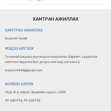
ХАМТРАН АЖИЛЛАХ
ХАМТРАН АЖИЛЛАХ
Бидний тухай
МЭДЭЭ ИЛГЭЭХ
Та манай редакц руу мэдээ мэдээлэл, баримт, судалгаа,
нийтлэл явуулах бол доорх хаягаар илгээнэ үү.
masstv4444@gmail.com
ХОЛБОО БАРИХ
СБД, 8-р хороо, Эрдмийн ордон, 1405
99 100 976, 99 109792