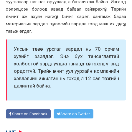
чуулганаар нэг нэг оруулаад л баталчхаж байна. Ингээд
хэлэлцсэн болоод яваад байвал сайжрахгүй. Төрийн
өмчит аж ахуйн нэгжүүд бичиг хэрэг, хангамж бараа
материалын зардал, түрээсийн зардал гээд маш их дүнгүүд
тавьж өгдөг.
Улсын төсвөөс урсгал зардал нь 70 орчим
хувийг эзэлдэг. Энэ бүх тансаглалтай
холбоотой зардлуудаа танаад өгөөч гэхэд үгэнд
ордоггүй. Төрийн өмчит уул уурхайн компанийн
хэвлэлийн ажилтан нь гэхэд л 12 сая төгрөгийн
цалинтай байна.
Share on Facebook
Share on Twitter