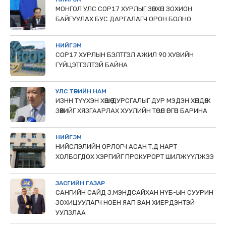
МОНГОЛ УЛС СОР17 ХУРЛЫГ ЗӨВХӨН ЗОХИОН
БАЙГУУЛАХ БУС ДАРГАЛАГЧ ОРОН БОЛНО
НИЙГЭМ
COP17 ХУРЛЫН БЭЛТГЭЛ АЖИЛ 90 ХУВИЙН
ГҮЙЦЭТГЭЛТЭЙ БАЙНА
УЛС ТӨРИЙН НАМ
ИЗНН ТҮҮХЭН ХӨШӨӨ ДУРСГАЛЫГ ДУР МЭДЭН ХӨНДӨЖ
ЗӨӨХИЙГ ХЯЗГААРЛАХ ХУУЛИЙН ТӨСӨЛ ӨРГӨН БАРИНА
НИЙГЭМ
НИЙСЛЭЛИЙН ОРЛОГЧ АСАН Т.Д НАРТ
ХОЛБОГДОХ ХЭРГИЙГ ПРОКУРОРТ ШИЛЖҮҮЛЖЭЭ
ЗАСГИЙН ГАЗАР
САНГИЙН САЙД З.МЭНДСАЙХАН НҮБ-ЫН СУУРИН
ЗОХИЦУУЛАГЧ НОЁН ЯАП ВАН ХИЕРДЭНТЭЙ
УУЛЗЛАА