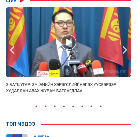
LIVE
ТАЙ
Э.БАТШУГАР: ЭМ, ЭМИЙН ХЭРЭГСЛИЙГ НЭГ ЭХ ҮҮСВЭРЭЭР
С.
ХУДАЛДАН АВАХ ЖУРАМ БАТЛАГДЛАА
НИ
ТӨ
ТОП МЭДЭЭ
НИЙГЭМ