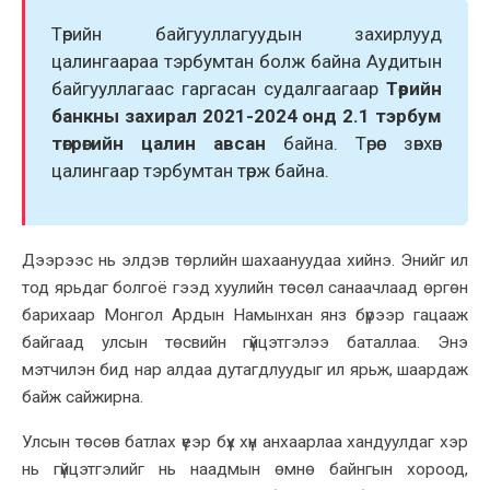
Төрийн байгууллагуудын заxирлууд
цалингаараа тэрбумтан болж байна Аудитын
байгууллагаас гаргасан судалгаагаар
Төрийн
банкны захирал 2021-2024 онд 2.1 тэрбум
төгрөгийн цалин авсан
байна. Төрөөс зөвхөн
цалингаар тэрбумтан төрж байна.
Дээрээс нь элдэв төрлийн шахаануудаа хийнэ. Энийг ил
тод ярьдаг болгоё гээд хуулийн төсөл санаачлаад өргөн
барихаар Монгол Ардын Намынхан янз бүрээр гацааж
байгаад улсын төсвийн гүйцэтгэлээ баталлаа. Энэ
мэтчилэн бид нар алдаа дутагдлуудыг ил ярьж, шаардаж
байж сайжирна.
Улсын төсөв батлах үеэр бүх хүн анхаарлаа хандуулдаг хэр
нь гүйцэтгэлийг нь наадмын өмнө байнгын хороод,