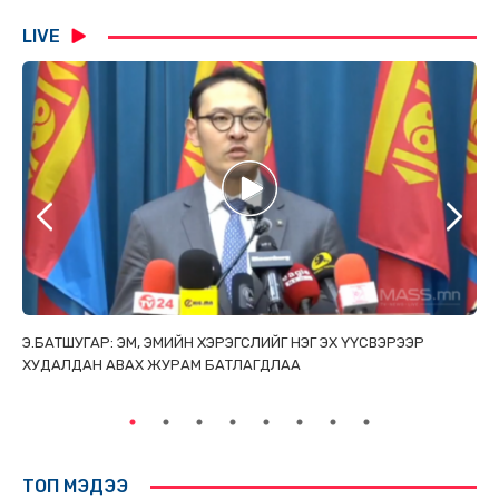
LIVE
ТАЙ
Э.БАТШУГАР: ЭМ, ЭМИЙН ХЭРЭГСЛИЙГ НЭГ ЭХ ҮҮСВЭРЭЭР
С.
ХУДАЛДАН АВАХ ЖУРАМ БАТЛАГДЛАА
НИ
ТӨ
ТОП МЭДЭЭ