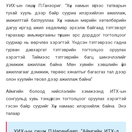
УИХ-ын гишүүн П.Ганзориг: “Хүн намын зүгээс татварын
тухай хууль дээр байр сууриа илэрхийлэн ажиллаж,
амжилттай батлууллаа. Хүн намын мөрийн хөтөлбөрийн
дагуу иргэд ажил хөдөлмөр эрхэлж байгаад тэтгэвэрт
гарахаар амьжиргааны түвшин эрс дорддог тогтолцоог
сууриар нь өөрчлөх хэрэгтэй. Үндсэн тэтгэврээс гадна
гурван давхаргат тэтгэврийн тогтолцоо оруулах
хэрэгтэй. Тиймээс тэтгэврийн багц шинэчлэлийг
дэмжиж ажиллаж байна. Мөн хувийн хэвшлийн үйл
ажиллагааг дэмжиж, төрөөс хяналтыг багасгах тал дээр
олон хуулийн төсөл дээр ажиллаж байна”
Аймгийн болоод нийслэлийн хэмжээнд ИТХ-ын
сонгуульд хувь тэнцүүлсэн тогтолцоог оруулах хэрэгтэй
гэсэн байр суурийг Хүн намаас илэрхийлж байна. Энэ
талаар
УИХ-ын гишүүн П.Наранбаяр: “Аймгийн ИТХ-д