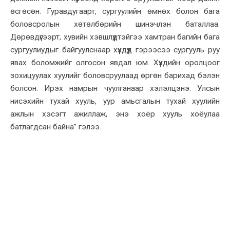
өсгөсөн. Гуравдугаарт, сургуулийн өмнөх болон бага
боловсролын хөтөлбөрийн шинэчлэн баталлаа.
Дөрөвдүгээрт, хувийн хэвшлүүдтэйгээ хамтран багийн бага
сургуулиудыг байгуулснаар хүүхдүүд гэрээсээ сургууль руу
явах боломжийг олгосон явдал юм. Хүүхдийн оролцоог
зохицуулах хуулийг боловсруулаад өргөн барихад бэлэн
болсон. Ирэх намрын чуулганаар хэлэлцэнэ. Улсын
нисэхийн тухай хууль, уур амьсгалын тухай хуулийн
ажлын хэсэгт ажиллаж, энэ хоёр хууль хоёулаа
батлагдсан байна” гэлээ.