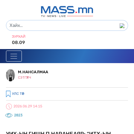
ЗУРХАЙ
08.09
М.НАНСАЛМАА
СЭТГҮҮЛЧ
УЛС ТӨР
2026.06.29 14:15
2823
УИХ-ЫН ГИШҮҮН П.НАРАНБАЯР: “ИТХ-ЫН