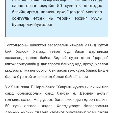
санал өгсөн хүмүүсийн 50 хувь нь дэргэдэх
багийн иргэд шилжин ирж, “царцаа” маягаар
сонгууль өгсөн нь төрийн эрхийг хууль
бусаар авч буй хэрэг.
Тогтолцооны шинжтэй засаглалын хямрал ИТХ-д хүртэл
бий болсон. Яагаад гэвэл бүгд Засаг даргынхаа
халаасанд орсон байна. Бидний нүдэн дээр “царцаа”
нүүлгэж сонгуулийн үр дүнг гаргаж байхад ард иргэд, хэвлэл
мэдээлэл маань соргог байгаасай гэж хүсэж байна. Бид ч
бас та бүхэнтэй ажиллахад бэлэн байна” гэлээ.
УИХ-ын гишүүн П.Наранбаяр: “Хаврын чуулганы эхний нэг
сард боловсролын сайд байсан үе. Дөрвөн ажлыг
голчилж хэлье. Нэгдүгээрт, багш ажилчдын үндсэн цалинг
50 хувь өсгөсөн явдал. Хоёрдугаарт, боловсролын
дэмжих жилийн хүрээнд хөрөнгө оруулалтыг хоёр дахин