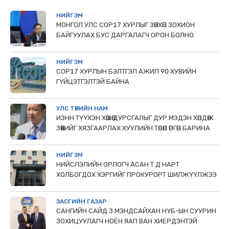
НИЙГЭМ
МОНГОЛ УЛС СОР17 ХУРЛЫГ ЗӨВХӨН ЗОХИОН
БАЙГУУЛАХ БУС ДАРГАЛАГЧ ОРОН БОЛНО
НИЙГЭМ
COP17 ХУРЛЫН БЭЛТГЭЛ АЖИЛ 90 ХУВИЙН
ГҮЙЦЭТГЭЛТЭЙ БАЙНА
УЛС ТӨРИЙН НАМ
ИЗНН ТҮҮХЭН ХӨШӨӨ ДУРСГАЛЫГ ДУР МЭДЭН ХӨНДӨЖ
ЗӨӨХИЙГ ХЯЗГААРЛАХ ХУУЛИЙН ТӨСӨЛ ӨРГӨН БАРИНА
НИЙГЭМ
НИЙСЛЭЛИЙН ОРЛОГЧ АСАН Т.Д НАРТ
ХОЛБОГДОХ ХЭРГИЙГ ПРОКУРОРТ ШИЛЖҮҮЛЖЭЭ
ЗАСГИЙН ГАЗАР
САНГИЙН САЙД З.МЭНДСАЙХАН НҮБ-ЫН СУУРИН
ЗОХИЦУУЛАГЧ НОЁН ЯАП ВАН ХИЕРДЭНТЭЙ