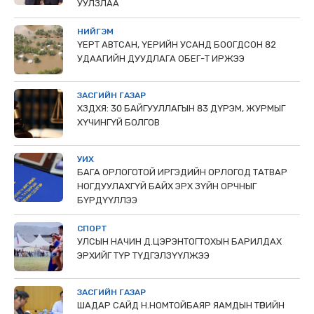
УУЛЗЛАА
НИЙГЭМ
ҮЕРТ АВТСАН, ҮЕРИЙН УСАНД БООГДСОН 82
УДААГИЙН ДУУДЛАГА ОБЕГ-Т ИРЖЭЭ
ЗАСГИЙН ГАЗАР
ХЗДХЯ: 30 БАЙГУУЛЛАГЫН 83 ДҮРЭМ, ЖУРМЫГ
ХҮЧИНГҮЙ БОЛГОВ
УИХ
БАГА ОРЛОГОТОЙ ИРГЭДИЙН ОРЛОГОД ТАТВАР
НОГДУУЛАХГҮЙ БАЙХ ЭРХ ЗҮЙН ОРЧНЫГ
БҮРДҮҮЛЛЭЭ
СПОРТ
УЛСЫН НАЧИН Д.ЦЭРЭНТОГТОХЫН БАРИЛДАХ
ЭРХИЙГ ТҮР ТҮДГЭЛЗҮҮЛЖЭЭ
ЗАСГИЙН ГАЗАР
ШАДАР САЙД Н.НОМТОЙБАЯР ЯАМДЫН ТӨРИЙН