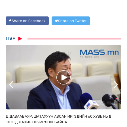
Share on Facebook
Share on Twitter
LIVE
Р
Д.ДАВААБАЯР: ШАТАХУУН АВСАН ИРГЭДИЙН 60 ХУВЬ НЬ ӨӨР
Э.
ШТС-Д ДАХИН ООЧИРЛОЖ БАЙНА
ХУ