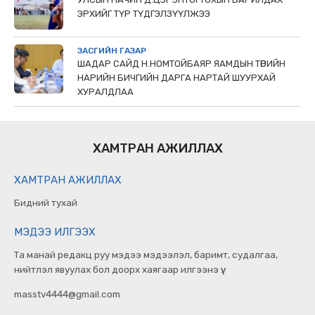
ЭРХИЙГ ТҮР ТҮДГЭЛЗҮҮЛЖЭЭ
ЗАСГИЙН ГАЗАР
ШАДАР САЙД Н.НОМТОЙБАЯР ЯАМДЫН ТӨРИЙН
НАРИЙН БИЧГИЙН ДАРГА НАРТАЙ ШУУРХАЙ
ХУРАЛДЛАА
ХАМТРАН АЖИЛЛАХ
ХАМТРАН АЖИЛЛАХ
Бидний тухай
МЭДЭЭ ИЛГЭЭХ
Та манай редакц руу мэдээ мэдээлэл, баримт, судалгаа,
нийтлэл явуулах бол доорх хаягаар илгээнэ үү.
masstv4444@gmail.com