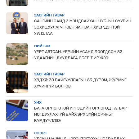
ЗАСГИЙН ГАЗАР
САНГИЙН САЙД З.МЭНДСАЙХАН НҮБ-ЫН СУУРИН
ЗОХИЦУУЛАГЧ НОЁН ЯАП ВАН ХИЕРДЭНТЭЙ
УУЛЗЛАА
НИЙГЭМ
ҮЕРТ АВТСАН, ҮЕРИЙН УСАНД БООГДСОН 82
УДААГИЙН ДУУДЛАГА ОБЕГ-Т ИРЖЭЭ
ЗАСГИЙН ГАЗАР
ХЗДХЯ: 30 БАЙГУУЛЛАГЫН 83 ДҮРЭМ, ЖУРМЫГ
ХҮЧИНГҮЙ БОЛГОВ
УИХ
БАГА ОРЛОГОТОЙ ИРГЭДИЙН ОРЛОГОД ТАТВАР
НОГДУУЛАХГҮЙ БАЙХ ЭРХ ЗҮЙН ОРЧНЫГ
БҮРДҮҮЛЛЭЭ
СПОРТ
УЛСЫН НАЧИН Д.ЦЭРЭНТОГТОХЫН БАРИЛДАХ