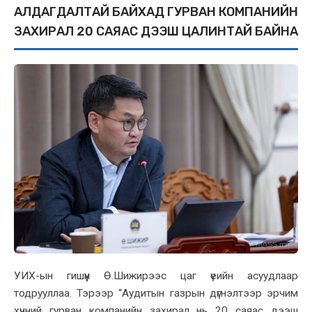
АЛДАГДАЛТАЙ БАЙХАД ГУРВАН КОМПАНИЙН
ЗАХИРАЛ 20 САЯАС ДЭЭШ ЦАЛИНТАЙ БАЙНА
УИХ-ын гишүүн Ө.Шижирээс цаг үеийн асуудлаар
тодрууллаа. Тэрээр “Аудитын газрын дүгнэлтээр эрчим
хүчний гурван компанийн захирал нь 20 саяас дээш