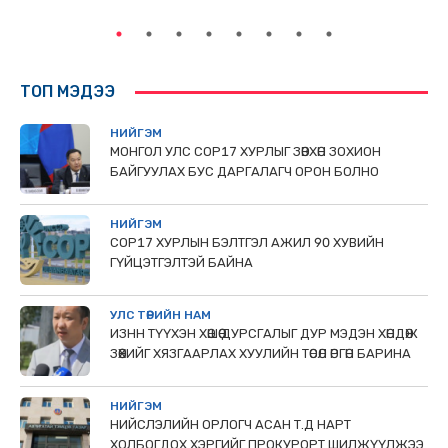
ТОП МЭДЭЭ
НИЙГЭМ
МОНГОЛ УЛС СОР17 ХУРЛЫГ ЗӨВХӨН ЗОХИОН
БАЙГУУЛАХ БУС ДАРГАЛАГЧ ОРОН БОЛНО
НИЙГЭМ
COP17 ХУРЛЫН БЭЛТГЭЛ АЖИЛ 90 ХУВИЙН
ГҮЙЦЭТГЭЛТЭЙ БАЙНА
УЛС ТӨРИЙН НАМ
ИЗНН ТҮҮХЭН ХӨШӨӨ ДУРСГАЛЫГ ДУР МЭДЭН ХӨНДӨЖ
ЗӨӨХИЙГ ХЯЗГААРЛАХ ХУУЛИЙН ТӨСӨЛ ӨРГӨН БАРИНА
НИЙГЭМ
НИЙСЛЭЛИЙН ОРЛОГЧ АСАН Т.Д НАРТ
ХОЛБОГДОХ ХЭРГИЙГ ПРОКУРОРТ ШИЛЖҮҮЛЖЭЭ