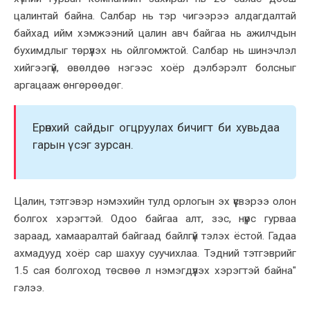
цалинтай байна. Салбар нь тэр чигээрээ алдагдалтай
байхад ийм хэмжээний цалин авч байгаа нь ажилчдын
бухимдлыг төрүүлэх нь ойлгомжтой. Салбар нь шинэчлэл
хийгээгүй, өвөлдөө нэгээс хоёр дэлбэрэлт болсныг
аргацааж өнгөрөөдөг.
Ерөнхий сайдыг огцруулах бичигт би хувьдаа
гарын үсэг зурсан.
Цалин, тэтгэвэр нэмэхийн тулд орлогын эх үүсвэрээ олон
болгох хэрэгтэй. Одоо байгаа алт, зэс, нүүрс гурваа
зараад, хамааралтай байгаад байлгүй тэлэх ёстой. Гадаа
ахмадууд хоёр сар шахуу суучихлаа. Тэдний тэтгэврийг
1.5 сая болгоход төсвөө л нэмэгдүүлэх хэрэгтэй байна"
гэлээ.