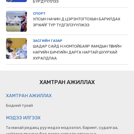
БҮРДҮҮЛЛЭЭ
СПОРТ
УЛСЫН НАЧИН Д.ЦЭРЭНТОГТОХЫН БАРИЛДАХ
ЭРХИЙГ ТҮР ТҮДГЭЛЗҮҮЛЖЭЭ
ЗАСГИЙН ГАЗАР
ШАДАР САЙД Н.НОМТОЙБАЯР ЯАМДЫН ТӨРИЙН
НАРИЙН БИЧГИЙН ДАРГА НАРТАЙ ШУУРХАЙ
ХУРАЛДЛАА
ХАМТРАН АЖИЛЛАХ
ХАМТРАН АЖИЛЛАХ
Бидний тухай
МЭДЭЭ ИЛГЭЭХ
Та манай редакц руу мэдээ мэдээлэл, баримт, судалгаа,
нийтлэл явуулах бол доорх хаягаар илгээнэ үү.