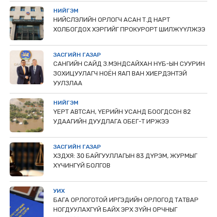
НИЙГЭМ
НИЙСЛЭЛИЙН ОРЛОГЧ АСАН Т.Д НАРТ
ХОЛБОГДОХ ХЭРГИЙГ ПРОКУРОРТ ШИЛЖҮҮЛЖЭЭ
ЗАСГИЙН ГАЗАР
САНГИЙН САЙД З.МЭНДСАЙХАН НҮБ-ЫН СУУРИН
ЗОХИЦУУЛАГЧ НОЁН ЯАП ВАН ХИЕРДЭНТЭЙ
УУЛЗЛАА
НИЙГЭМ
ҮЕРТ АВТСАН, ҮЕРИЙН УСАНД БООГДСОН 82
УДААГИЙН ДУУДЛАГА ОБЕГ-Т ИРЖЭЭ
ЗАСГИЙН ГАЗАР
ХЗДХЯ: 30 БАЙГУУЛЛАГЫН 83 ДҮРЭМ, ЖУРМЫГ
ХҮЧИНГҮЙ БОЛГОВ
УИХ
БАГА ОРЛОГОТОЙ ИРГЭДИЙН ОРЛОГОД ТАТВАР
НОГДУУЛАХГҮЙ БАЙХ ЭРХ ЗҮЙН ОРЧНЫГ