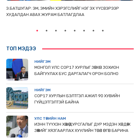
ТАЙ
Э.БАТШУГАР: ЭМ, ЭМИЙН ХЭРЭГСЛИЙГ НЭГ ЭХ ҮҮСВЭРЭЭР
С.
ХУДАЛДАН АВАХ ЖУРАМ БАТЛАГДЛАА
НИ
ТӨ
ТОП МЭДЭЭ
НИЙГЭМ
МОНГОЛ УЛС СОР17 ХУРЛЫГ ЗӨВХӨН ЗОХИОН
БАЙГУУЛАХ БУС ДАРГАЛАГЧ ОРОН БОЛНО
НИЙГЭМ
COP17 ХУРЛЫН БЭЛТГЭЛ АЖИЛ 90 ХУВИЙН
ГҮЙЦЭТГЭЛТЭЙ БАЙНА
УЛС ТӨРИЙН НАМ
ИЗНН ТҮҮХЭН ХӨШӨӨ ДУРСГАЛЫГ ДУР МЭДЭН ХӨНДӨЖ
ЗӨӨХИЙГ ХЯЗГААРЛАХ ХУУЛИЙН ТӨСӨЛ ӨРГӨН БАРИНА