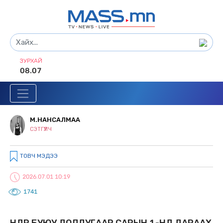
ЗУРХАЙ
08.07
М.НАНСАЛМАА
СЭТГҮҮЛЧ
ТОВЧ МЭДЭЭ
2026.07.01 10:19
1741
ӨНӨӨДӨР БУЮУ ДОЛДУГААР САРЫН 1-НД ДАРААХ