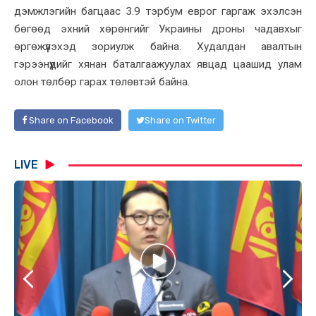
дэмжлэгийн багцаас 3.9 тэрбум еврог гаргаж эхэлсэн
бөгөөд эхний хөрөнгийг Украины дроны чадавхыг
өргөжүүлэхэд зориулж байна. Худалдан авалтын
гэрээнүүдийг хянан баталгаажуулах явцад цаашид улам
олон төлбөр гарах төлөвтэй байна.
Share on Facebook
Share on Twitter
LIVE