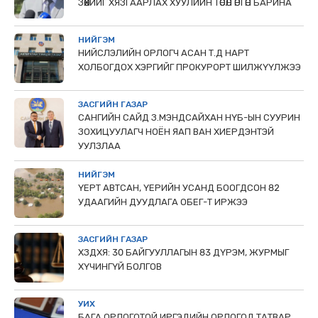
ЗӨӨХИЙГ ХЯЗГААРЛАХ ХУУЛИЙН ТӨСӨЛ ӨРГӨН БАРИНА
НИЙГЭМ
НИЙСЛЭЛИЙН ОРЛОГЧ АСАН Т.Д НАРТ
ХОЛБОГДОХ ХЭРГИЙГ ПРОКУРОРТ ШИЛЖҮҮЛЖЭЭ
ЗАСГИЙН ГАЗАР
САНГИЙН САЙД З.МЭНДСАЙХАН НҮБ-ЫН СУУРИН
ЗОХИЦУУЛАГЧ НОЁН ЯАП ВАН ХИЕРДЭНТЭЙ
УУЛЗЛАА
НИЙГЭМ
ҮЕРТ АВТСАН, ҮЕРИЙН УСАНД БООГДСОН 82
УДААГИЙН ДУУДЛАГА ОБЕГ-Т ИРЖЭЭ
ЗАСГИЙН ГАЗАР
ХЗДХЯ: 30 БАЙГУУЛЛАГЫН 83 ДҮРЭМ, ЖУРМЫГ
ХҮЧИНГҮЙ БОЛГОВ
УИХ
БАГА ОРЛОГОТОЙ ИРГЭДИЙН ОРЛОГОД ТАТВАР