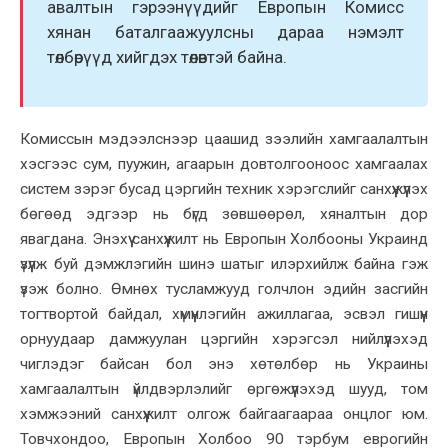
авалтын гэрээнүүдийг Европын Комисс
хянан баталгаажуулсны дараа нэмэлт
төлбөрүүд хийгдэх төлөвтэй байна.
Комиссын мэдээлснээр цаашид зээлийн хамгаалалтын
хэсгээс сум, пуужин, агаарын довтолгооноос хамгаалах
систем зэрэг бусад цэргийн техник хэрэгслийг санхүүжүүлэх
бөгөөд эдгээр нь бүгд зөвшөөрөл, хяналтын дор
явагдана. Энэхүү санхүүжилт нь Европын Холбооны Украинд
үзүүлж буй дэмжлэгийн шинэ шатыг илэрхийлж байна гэж
үзэж болно. Өмнөх тусламжууд голчлон эдийн засгийн
тогтвортой байдал, хүмүүнлэгийн ажиллагаа, эсвэл гишүүн
орнуудаар дамжуулан цэргийн хэрэгсэл нийлүүлэхэд
чиглэдэг байсан бол энэ хөтөлбөр нь Украины
хамгаалалтын үйлдвэрлэлийг өргөжүүлэхэд шууд, том
хэмжээний санхүүжилт олгож байгаагаараа онцлог юм.
Товчхондоо, Европын Холбоо 90 тэрбум еврогийн