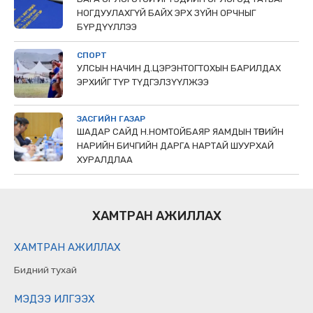
НОГДУУЛАХГҮЙ БАЙХ ЭРХ ЗҮЙН ОРЧНЫГ
БҮРДҮҮЛЛЭЭ
СПОРТ
УЛСЫН НАЧИН Д.ЦЭРЭНТОГТОХЫН БАРИЛДАХ
ЭРХИЙГ ТҮР ТҮДГЭЛЗҮҮЛЖЭЭ
ЗАСГИЙН ГАЗАР
ШАДАР САЙД Н.НОМТОЙБАЯР ЯАМДЫН ТӨРИЙН
НАРИЙН БИЧГИЙН ДАРГА НАРТАЙ ШУУРХАЙ
ХУРАЛДЛАА
ХАМТРАН АЖИЛЛАХ
ХАМТРАН АЖИЛЛАХ
Бидний тухай
МЭДЭЭ ИЛГЭЭХ