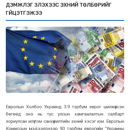
ДЭМЖЛЭГ ҮЗҮҮЛЭХЭЭС ЭХНИЙ ТӨЛБӨРИЙГ
ГҮЙЦЭТГЭЖЭЭ
Европын Холбоо Украинд 3.9 тэрбум еврог шилжүүлсэн
бөгөөд энэ нь тус улсын хамгаалалтын салбарт
зориулсан илүү том санхүүжилтийн эхний хэсэг юм. Европын
Комиссын мэдээлснээр 90 тэрбум еврогийн "Украины