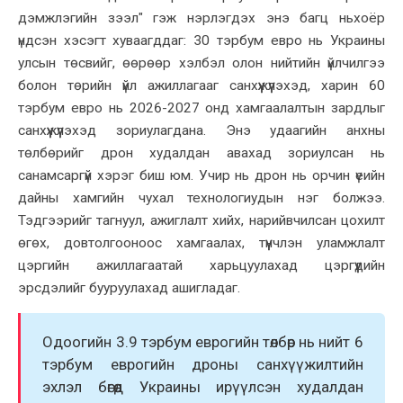
дэмжлэгийн зээл" гэж нэрлэгдэх энэ багц ньхоёр
үндсэн хэсэгт хуваагддаг: 30 тэрбум евро нь Украины
улсын төсвийг, өөрөөр хэлбэл олон нийтийн үйлчилгээ
болон төрийн үйл ажиллагааг санхүүжүүлэхэд, харин 60
тэрбум евро нь 2026-2027 онд хамгаалалтын зардлыг
санхүүжүүлэхэд зориулагдана. Энэ удаагийн анхны
төлбөрийг дрон худалдан авахад зориулсан нь
санамсаргүй хэрэг биш юм. Учир нь дрон нь орчин үеийн
дайны хамгийн чухал технологиудын нэг болжээ.
Тэдгээрийг тагнуул, ажиглалт хийх, нарийвчилсан цохилт
өгөх, довтолгооноос хамгаалах, түүнчлэн уламжлалт
цэргийн ажиллагаатай харьцуулахад цэргүүдийн
эрсдэлийг бууруулахад ашигладаг.
Одоогийн 3.9 тэрбум еврогийн төлбөр нь нийт 6
тэрбум еврогийн дроны санхүүжилтийн
эхлэл бөгөөд Украины ирүүлсэн худалдан