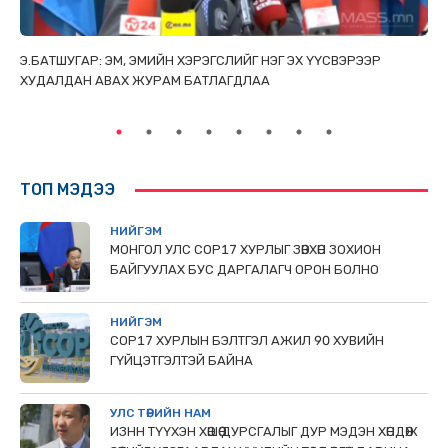
ТАЙ
Э.БАТШУГАР: ЭМ, ЭМИЙН ХЭРЭГСЛИЙГ НЭГ ЭХ ҮҮСВЭРЭЭР
С.
ХУДАЛДАН АВАХ ЖУРАМ БАТЛАГДЛАА
НИ
ТӨ
ТОП МЭДЭЭ
НИЙГЭМ
МОНГОЛ УЛС СОР17 ХУРЛЫГ ЗӨВХӨН ЗОХИОН
БАЙГУУЛАХ БУС ДАРГАЛАГЧ ОРОН БОЛНО
НИЙГЭМ
COP17 ХУРЛЫН БЭЛТГЭЛ АЖИЛ 90 ХУВИЙН
ГҮЙЦЭТГЭЛТЭЙ БАЙНА
УЛС ТӨРИЙН НАМ
ИЗНН ТҮҮХЭН ХӨШӨӨ ДУРСГАЛЫГ ДУР МЭДЭН ХӨНДӨЖ