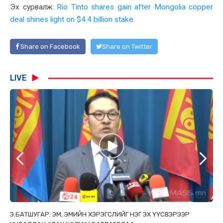
Эх сурвалж:
Rio Tinto shares gain after Mongolia copper
deal shines light on $4.4 billion stake
Share on Facebook
Share on Twitter
LIVE
ТАЙ
Э.БАТШУГАР: ЭМ, ЭМИЙН ХЭРЭГСЛИЙГ НЭГ ЭХ ҮҮСВЭРЭЭР
С.