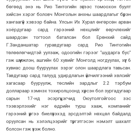
бөгөөд энэ нь Рио Тинтогийн зүгээс томоохон буулт
хийсэн хэрэг боловч Монголын анхны шаардлагыг бүрэн
хангаагүй хэвээр байна. Улсын Их Хурал өнгөрсөн арван
хоёрдугаар сард гэрээний нөхцлийг өөрчлөхийг
шаардсан тогтоол баталсан бол Ерөнхий сайд
Г.Занданшатар гуравдугаар сард Рио Тинтогийн
төлөөлөгчидтэй уулзаж, одоогийн гэрээг "шударга бус"
гэж шүүмжлэн, ашгийн 60 хувийг Монголд ногдуулах, хүүг 6
хувиас доош бууруулах зэрэг олон шаардлага тавьсан.
Тавдугаар сард талууд удирдлагын үйлчилгээний хөлсийг
хагасаар бууруулж, төслийн зардлыг 2.2 тэрбум
доллараар хэмнэх тохиролцоонд хүрсэн бол зургадугаар
сарын 17-нд эсэргүүцэгчид Оюутолгойгоос зэс
тээвэрлэхийг нэг өдрийн турш хааж, компанийг
гэрээний үүргээ биелүүлэхэд эрсдэлтэй нөхцөл байдалд
оруулсан нь хэлэлцээрийг түргэтгэсэн нэмэлт шахалт
болсон гэж үзэж болно.