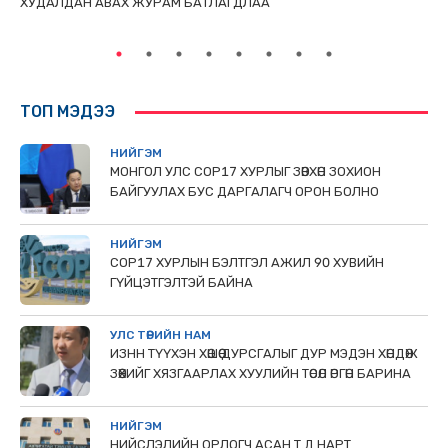
ХУДАЛДАН АВАХ ЖУРАМ БАТЛАГДЛАА
НИ
ТӨ
ТОП МЭДЭЭ
НИЙГЭМ
МОНГОЛ УЛС СОР17 ХУРЛЫГ ЗӨВХӨН ЗОХИОН
БАЙГУУЛАХ БУС ДАРГАЛАГЧ ОРОН БОЛНО
НИЙГЭМ
COP17 ХУРЛЫН БЭЛТГЭЛ АЖИЛ 90 ХУВИЙН
ГҮЙЦЭТГЭЛТЭЙ БАЙНА
УЛС ТӨРИЙН НАМ
ИЗНН ТҮҮХЭН ХӨШӨӨ ДУРСГАЛЫГ ДУР МЭДЭН ХӨНДӨЖ
ЗӨӨХИЙГ ХЯЗГААРЛАХ ХУУЛИЙН ТӨСӨЛ ӨРГӨН БАРИНА
НИЙГЭМ
НИЙСЛЭЛИЙН ОРЛОГЧ АСАН Т.Д НАРТ