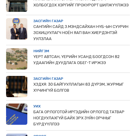
ХОЛБОГДОХ ХЭРГИЙГ ПРОКУРОРТ ШИЛЖҮҮЛЖЭЭ
ЗАСГИЙН ГАЗАР
САНГИЙН САЙД З.МЭНДСАЙХАН НҮБ-ЫН СУУРИН
ЗОХИЦУУЛАГЧ НОЁН ЯАП ВАН ХИЕРДЭНТЭЙ
УУЛЗЛАА
НИЙГЭМ
ҮЕРТ АВТСАН, ҮЕРИЙН УСАНД БООГДСОН 82
УДААГИЙН ДУУДЛАГА ОБЕГ-Т ИРЖЭЭ
ЗАСГИЙН ГАЗАР
ХЗДХЯ: 30 БАЙГУУЛЛАГЫН 83 ДҮРЭМ, ЖУРМЫГ
ХҮЧИНГҮЙ БОЛГОВ
УИХ
БАГА ОРЛОГОТОЙ ИРГЭДИЙН ОРЛОГОД ТАТВАР
НОГДУУЛАХГҮЙ БАЙХ ЭРХ ЗҮЙН ОРЧНЫГ
БҮРДҮҮЛЛЭЭ