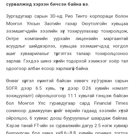
сурвалжид хэрхэн бичсэн байна вэ.
Зургадугаар сарын 30-нд Рио Тинто корпораци болон
Монгол Улсын Засгийн газар Оюутолгойн хувьцаа
эзэмшигчдийн зээлийн хүүг тохируулахаар тохиролцож,
Онтре компанийн уурхайн лицензийн маргаантай
асуудлыг шийдвэрлэх, хувьцаа эзэмшигчдэд ногдол
ашиг хуваарилахыг түргэтгэх талаар тохиролцсоноо
зарлав. Гэхдээ шинэ хүүгийн тодорхой хэмжээг хоёр тал
одоогоор албан ёсоор зарлаагүй байна.
Өнөөг хүртэл хүчинтэй байсан хөвөгч хүү (гурван сарын
SOFR дээр 6.5 хувь, түүн дээр 0.26 хувийн нэмэлт
зохицуулалт) ойролцоогоор 11.1 хувьтай тэнцэж байсан
бол Монгол Улс гуравдугаар сард Financial Times
сониноор дамжуулан үүнийг өөрийн гадаад зээлийн хүүтэй
ойролцоо, 6 хувиас доош бууруулахыг шаардаж байлаа.
Хэрэв танай FT-ийн эх сурвалжийн дагуу 2.5 нэгж хувиар
бууруулсан бол шинэ хүү 8.6–8.8 хувийн орчимд тогтох