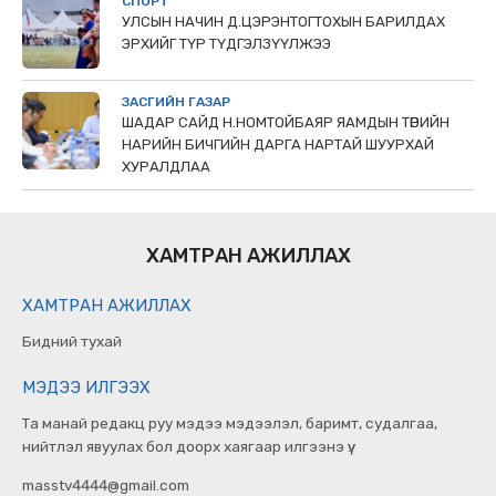
СПОРТ
УЛСЫН НАЧИН Д.ЦЭРЭНТОГТОХЫН БАРИЛДАХ
ЭРХИЙГ ТҮР ТҮДГЭЛЗҮҮЛЖЭЭ
ЗАСГИЙН ГАЗАР
ШАДАР САЙД Н.НОМТОЙБАЯР ЯАМДЫН ТӨРИЙН
НАРИЙН БИЧГИЙН ДАРГА НАРТАЙ ШУУРХАЙ
ХУРАЛДЛАА
ХАМТРАН АЖИЛЛАХ
ХАМТРАН АЖИЛЛАХ
Бидний тухай
МЭДЭЭ ИЛГЭЭХ
Та манай редакц руу мэдээ мэдээлэл, баримт, судалгаа,
нийтлэл явуулах бол доорх хаягаар илгээнэ үү.
masstv4444@gmail.com