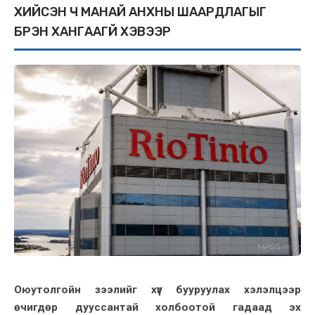
ХИЙСЭН Ч МАНАЙ АНХНЫ ШААРДЛАГЫГ
БҮРЭН ХАНГААГҮЙ ХЭВЭЭР
Оюутолгойн зээлийг хүүг бууруулах хэлэлцээр
өчигдөр дууссантай холбоотой гадаад эх