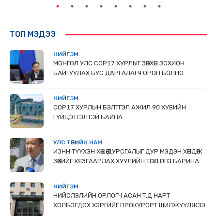
ТОП МЭДЭЭ
НИЙГЭМ
МОНГОЛ УЛС СОР17 ХУРЛЫГ ЗӨВХӨН ЗОХИОН
БАЙГУУЛАХ БУС ДАРГАЛАГЧ ОРОН БОЛНО
НИЙГЭМ
COP17 ХУРЛЫН БЭЛТГЭЛ АЖИЛ 90 ХУВИЙН
ГҮЙЦЭТГЭЛТЭЙ БАЙНА
УЛС ТӨРИЙН НАМ
ИЗНН ТҮҮХЭН ХӨШӨӨ ДУРСГАЛЫГ ДУР МЭДЭН ХӨНДӨЖ
ЗӨӨХИЙГ ХЯЗГААРЛАХ ХУУЛИЙН ТӨСӨЛ ӨРГӨН БАРИНА
НИЙГЭМ
НИЙСЛЭЛИЙН ОРЛОГЧ АСАН Т.Д НАРТ
ХОЛБОГДОХ ХЭРГИЙГ ПРОКУРОРТ ШИЛЖҮҮЛЖЭЭ