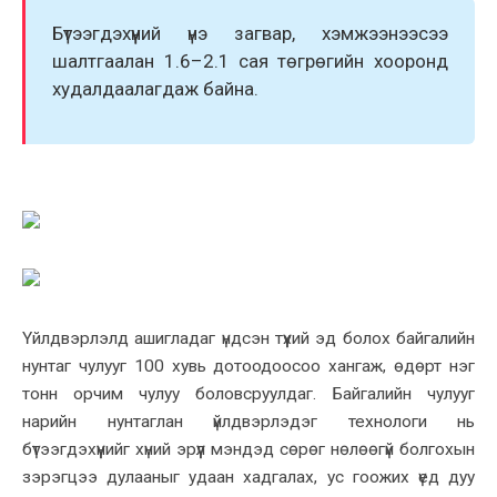
Бүтээгдэхүүний үнэ загвар, хэмжээнээсээ
шалтгаалан 1.6–2.1 сая төгрөгийн хооронд
худалдаалагдаж байна.
Үйлдвэрлэлд ашигладаг үндсэн түүхий эд болох байгалийн
нунтаг чулууг 100 хувь дотоодоосоо хангаж, өдөрт нэг
тонн орчим чулуу боловсруулдаг. Байгалийн чулууг
нарийн нунтаглан үйлдвэрлэдэг технологи нь
бүтээгдэхүүнийг хүний эрүүл мэндэд сөрөг нөлөөгүй болгохын
зэрэгцээ дулааныг удаан хадгалах, ус гоожих үед дуу