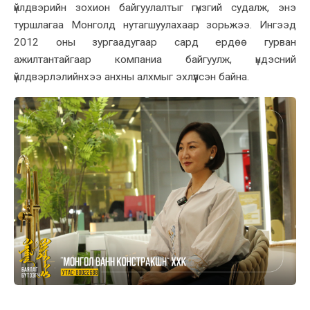
үйлдвэрийн зохион байгуулалтыг гүнзгий судалж, энэ
туршлагаа Монголд нутагшуулахаар зорьжээ. Ингээд
2012 оны зургаадугаар сард ердөө гурван
ажилтантайгаар компаниа байгуулж, үндэсний
үйлдвэрлэлийнхээ анхны алхмыг эхлүүлсэн байна.