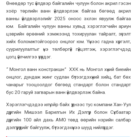
Өнөөдөр тус үйлдвэр байгалийн чулуун болон акрил гэсэн
хоёр төрлийн ванн үйлдвэрлэж байгаа бөгөөд акрил
ванны үйлдвэрлэлийг 2025 оноос эхлэн явуулж байгаа
юм. Байгалийн чулуун ванны хувьд хэрэглэгчийн ариун
цэврийн өрөөний хэмжээнд тохируулан тайралт, зүсэлт
хийх боломжтойгоороо онцлог юм. Үүнээс гадна хүргэлт,
суурилуулалтыг үнэ төлбөргүй гүйцэтгэж, хэрэглэгчдэд
цогц үйлчилгээ үзүүлдэг.
“
Монгол ванн констракшн
”
ХХК нь Монгол хүний биеийн
онцлог, дундаж жинг судлан бүтээгдэхүүний хийц, бат бөх
чанарыг тооцоолдог бөгөөд стандарт болон стандарт
бус 20 гаруй загварын ванн үйлдвэрлэж байна.
Хэрэглэгчдэдээ илүү ойр байх үүднээс тус компани Хан-Уул
дүүргийн Мишээл Барилгын Их Дэлгүүр болон Сүхбаатар
дүүргийн 100 айл дахь АМО төвд өөрийн нэрийн салбар
дэлгүүрүүдийг байгуулж, бүтээгдэхүүнээ шууд нийлүүлдэг.