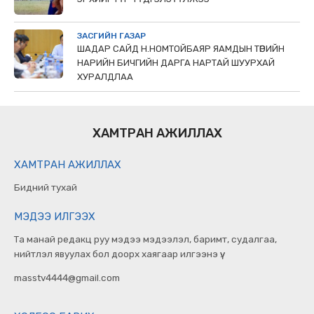
ЗАСГИЙН ГАЗАР
ШАДАР САЙД Н.НОМТОЙБАЯР ЯАМДЫН ТӨРИЙН
НАРИЙН БИЧГИЙН ДАРГА НАРТАЙ ШУУРХАЙ
ХУРАЛДЛАА
ХАМТРАН АЖИЛЛАХ
ХАМТРАН АЖИЛЛАХ
Бидний тухай
МЭДЭЭ ИЛГЭЭХ
Та манай редакц руу мэдээ мэдээлэл, баримт, судалгаа,
нийтлэл явуулах бол доорх хаягаар илгээнэ үү.
masstv4444@gmail.com