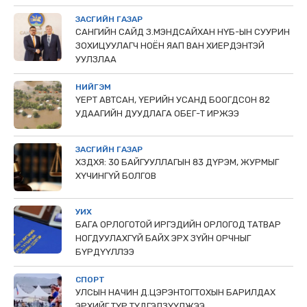
ЗАСГИЙН ГАЗАР
САНГИЙН САЙД З.МЭНДСАЙХАН НҮБ-ЫН СУУРИН
ЗОХИЦУУЛАГЧ НОЁН ЯАП ВАН ХИЕРДЭНТЭЙ
УУЛЗЛАА
НИЙГЭМ
ҮЕРТ АВТСАН, ҮЕРИЙН УСАНД БООГДСОН 82
УДААГИЙН ДУУДЛАГА ОБЕГ-Т ИРЖЭЭ
ЗАСГИЙН ГАЗАР
ХЗДХЯ: 30 БАЙГУУЛЛАГЫН 83 ДҮРЭМ, ЖУРМЫГ
ХҮЧИНГҮЙ БОЛГОВ
УИХ
БАГА ОРЛОГОТОЙ ИРГЭДИЙН ОРЛОГОД ТАТВАР
НОГДУУЛАХГҮЙ БАЙХ ЭРХ ЗҮЙН ОРЧНЫГ
БҮРДҮҮЛЛЭЭ
СПОРТ
УЛСЫН НАЧИН Д.ЦЭРЭНТОГТОХЫН БАРИЛДАХ
ЭРХИЙГ ТҮР ТҮДГЭЛЗҮҮЛЖЭЭ