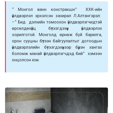
“
Монгол ванн констракшн
”
ХХК-ийн
үйлдвэрлэл эрхэлсэн захирал Л.Алтангэрэл:
–
“
Бид дэлхийн томоохон үйлдвэрлэгчидтэй
өрсөлдөхүйц бүтээгдэхүүн үйлдвэрлэх
зорилготой. Монголд өрнөж буй барилга,
орон сууцны бүтээн байгуулалтыг дотоодын
үйлдвэрлэлийн бүтээгдэхүүнээр бүрэн хангах
боломж манай үйлдвэрлэгчдэд бий
”
хэмээн
онцолсон юм.