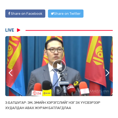
Share on Facebook
Share on Twitter
LIVE
ТАЙ
Э.БАТШУГАР: ЭМ, ЭМИЙН ХЭРЭГСЛИЙГ НЭГ ЭХ ҮҮСВЭРЭЭР
С.
ХУДАЛДАН АВАХ ЖУРАМ БАТЛАГДЛАА
НИ
ТӨ