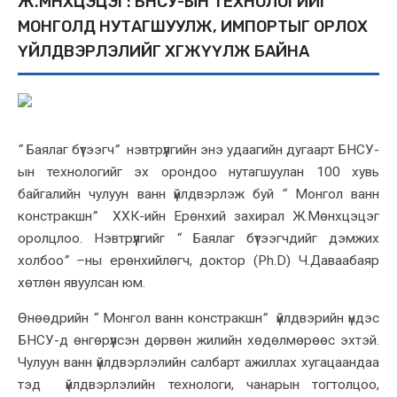
Ж.МӨНХЦЭЦЭГ: БНСУ-ЫН ТЕХНОЛОГИЙГ
МОНГОЛД НУТАГШУУЛЖ, ИМПОРТЫГ ОРЛОХ
ҮЙЛДВЭРЛЭЛИЙГ ХӨГЖҮҮЛЖ БАЙНА
“
Баялаг бүтээгч
”
нэвтрүүлгийн энэ удаагийн дугаарт БНСУ-
ын технологийг эх орондоо нутагшуулан 100 хувь
байгалийн чулуун ванн үйлдвэрлэж буй
“
Монгол ванн
констракшн
”
ХХК-ийн Ерөнхий захирал Ж.Мөнхцэцэг
оролцлоо. Нэвтрүүлгийг
“
Баялаг бүтээгчдийг дэмжих
холбоо
” –
ны ерөнхийлөгч, доктор (Ph.D) Ч.Даваабаяр
хөтлөн явуулсан юм.
Өнөөдрийн
“
Монгол ванн констракшн
”
үйлдвэрийн үндэс
БНСУ-д өнгөрүүлсэн дөрвөн жилийн хөдөлмөрөөс эхтэй.
Чулуун ванн үйлдвэрлэлийн салбарт ажиллах хугацаандаа
тэд үйлдвэрлэлийн технологи, чанарын тогтолцоо,