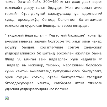
чимээ багатай байх, 300–450 кг-ын даац даах зэрэг
техникийн давуу талыг бүрдүүлдэг. Мөн импортын ижил
төрлийн бүтээгдэхүүнтэй харьцуулахад үнэ, эдэлгээний
хувьд өрсөлдөхүйц бөгөөд Солонгост баталгаажсан
технологид суурилсан үйлдвэрлэлээрээ ялгардаг.
“
Үндэсний үйлдвэрлэл – Үндэстний бахархал
”
уриаг үйл
ажиллагааныхаа зарчим болгосон тус хамт олон чанар,
аюулгүй байдал, хэрэглэгчийн сэтгэл ханамжийг
үйлдвэрлэлийнхээ бүх шатанд эрхэмлэн ажиллаж байна.
Жилд 30 мянган ванн үйлдвэрлэх хүчин чадалтай уг
үйлдвэр нь инженер, техникч, мэргэжлийн боловсон
хүчний хамтын ажиллагаанд тулгуурлан олон байгууллага,
орон сууцны хотхон, бүтээн байгуулалтын төслүүдийг
бүтээгдэхүүнээрээ хангаж, салбартаа итгэл хүлээсэн
үндэсний үйлдвэрлэгчдийн нэг болжээ.