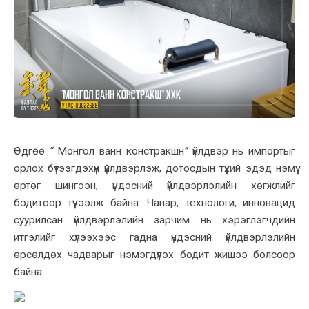
Өдгөө
“
Монгол ванн констракшн
”
үйлдвэр нь импортыг
орлох бүтээгдэхүүн үйлдвэрлэж, дотоодын түүхий эдэд нэмүү
өртөг шингээн, үндэсний үйлдвэрлэлийн хөгжлийг
бодитоор түүчээлж байна. Чанар, технологи, инновацид
суурилсан үйлдвэрлэлийн зарчим нь хэрэглэгчдийн
итгэлийг хүлээхээс гадна үндэсний үйлдвэрлэлийн
өрсөлдөх чадварыг нэмэгдүүлэх бодит жишээ болсоор
байна.