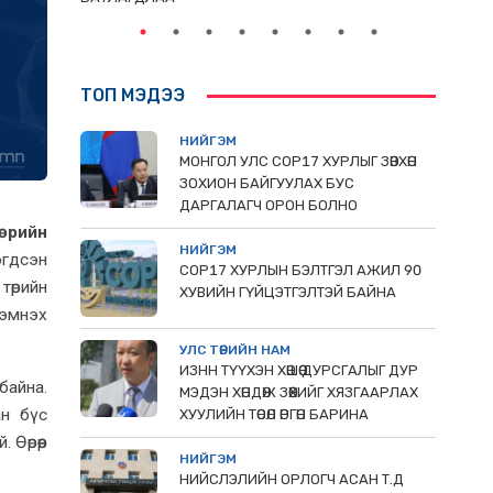
ТОП МЭДЭЭ
НИЙГЭМ
МОНГОЛ УЛС СОР17 ХУРЛЫГ ЗӨВХӨН
ЗОХИОН БАЙГУУЛАХ БУС
ДАРГАЛАГЧ ОРОН БОЛНО
өрийн
НИЙГЭМ
эгдсэн
COP17 ХУРЛЫН БЭЛТГЭЛ АЖИЛ 90
төрийн
ХУВИЙН ГҮЙЦЭТГЭЛТЭЙ БАЙНА
хэмнэх
УЛС ТӨРИЙН НАМ
ИЗНН ТҮҮХЭН ХӨШӨӨ ДУРСГАЛЫГ ДУР
байна.
МЭДЭН ХӨНДӨЖ ЗӨӨХИЙГ ХЯЗГААРЛАХ
ан бүс
ХУУЛИЙН ТӨСӨЛ ӨРГӨН БАРИНА
Өөрөөр
НИЙГЭМ
НИЙСЛЭЛИЙН ОРЛОГЧ АСАН Т.Д