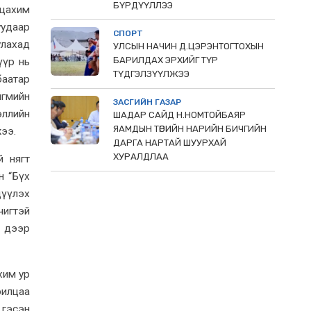
БҮРДҮҮЛЛЭЭ
 цахим
удаар
СПОРТ
улахад
УЛСЫН НАЧИН Д.ЦЭРЭНТОГТОХЫН
БАРИЛДАХ ЭРХИЙГ ТҮР
үүр нь
ТҮДГЭЛЗҮҮЛЖЭЭ
баатар
гмийн
ЗАСГИЙН ГАЗАР
эллийн
ШАДАР САЙД Н.НОМТОЙБАЯР
ЯАМДЫН ТӨРИЙН НАРИЙН БИЧГИЙН
ээ.
ДАРГА НАРТАЙ ШУУРХАЙ
ХУРАЛДЛАА
й нягт
н “Бүх
дүүлэх
чигтэй
л дээр
хим ур
рилцаа
 гэсэн