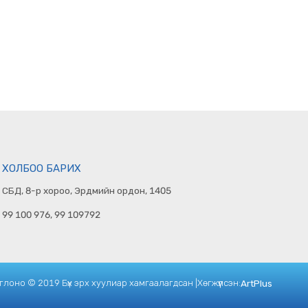
ХОЛБОО БАРИХ
СБД, 8-р хороо, Эрдмийн ордон, 1405
99 100 976, 99 109792
лоно © 2019 Бүх эрх хуулиар хамгаалагдсан |
Хөгжүүлсэн:
ArtPlus