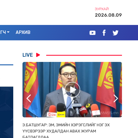
ЗУРХАЙ
2026.08.09
ЭГЧ
АРХИВ
LIVE
РААС
Э.БАТШУГАР: ЭМ, ЭМИЙН ХЭРЭГСЛИЙГ НЭГ ЭХ
С.АМАР
ОРЛОСОН
ҮҮСВЭРЭЭР ХУДАЛДАН АВАХ ЖУРАМ
ИРГЭД, 
БАТЛАГДЛАА
ЗОРИУЛ