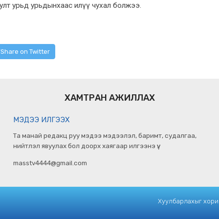
улт урьд урьдынхаас илүү чухал болжээ.
Share on Twitter
ХАМТРАН АЖИЛЛАХ
МЭДЭЭ ИЛГЭЭХ
Та манай редакц руу мэдээ мэдээлэл, баримт, судалгаа,
нийтлэл явуулах бол доорх хаягаар илгээнэ үү.
masstv4444@gmail.com
Хуулбарлахыг хориг