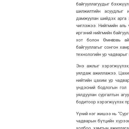
байгууллагуудыг бэхжүүл
шилжилтийн асуудлыг 
дамжуулан шийдэх арга 
чиглэжээ. Нийгмийн аль 
иргэний нийгмийн байгуул
хот болон Өмнөговь ай
байгууллагыг сонгон хам
технологийн ур чадварыг
Энэ ажлыг хэрэгжүүлэх
уялдаж ажиллажээ. Цахим
нийтийн цахим ур чадва
үндэсний бодлогын гол 
уялдуулан сургалтын агу
бодитоор хэрэгжүүлэх пр
Үүний нэг жишээ нь “Сург
чадварын бүтцийн хүрээн 
холбоо, хамтын ажиллагаа