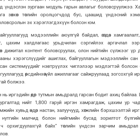
лд үндэслэн зургаан модуль гарын авлагыг боловсруулжээ. Х
га зөвхөн төслийн оролцогчдод бус, цаашид үндэсний хэ
оловсролын эх хэрэглэгдэхүүн болсон юм.
йгууллагууд мэдээллийн аюулгүй байдал, өгөгдөл хамгаалалт
лт, цахим халдлагаас урьдчилан сэргийлэх аргачлал зэ
н дижитал контент боловсруулах, олон нийтийн сүлжээг үр 
хааны хэрэгслүүдийг ашиглах, байгууллагын мэдээллийн сан
лсан системүүдийг нэвтрүүлэх чиглэлээр мэдлэгтэй болсон 
гууллагууд өөрсдийнхөө үйл ажиллагааг сайжруулаад зогсохгүй и
вхтай болжээ.
үн нь иргэдийн өдөр тутмын амьдралд гарсан бодит ахиц байлаа.
ургалтад нийт 1,800 гаруй иргэн хамрагдаж, цахим ур ча
ийн хувьд өндөр настан, залуучууд, хөгжлийн бэрхшээлтэй ир
 нутгийн малчид болон нийгмийн бусад зорилтот бүлгий
 ч орхигдуулахгүй байх" төслийн үндсэн зарчим амьдра
лов.