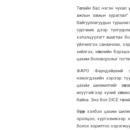
Төслийн бас нэгэн чухал 
ажлын замын зураглал” 
байгууллагуудын туршлага
сургамж дээр тулгуурл
хэлэлцүүлэгт ашиглах бо
үйлчилгээ санаачлах, хэ
хийлгэх, хөгжлийн бэрхшэ
цахим боловсролыг тогтво
ФАРО Фаундэйшний за
нэмэгдэхийн хэрээр түү
цахим шилжилтийг зөвхө
илүүтэйгээр хүний хөгжи
байна. Энэ бол DICE төсл
Өөрөөр хэлбэл цахим шил
оролцоо, хүртээмжээр х
болох зорилтоо хэрэгжүүл