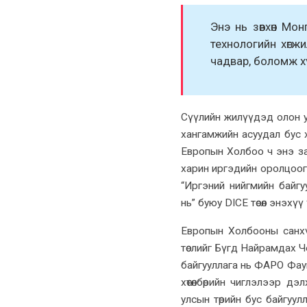
Энэ нь зөвхөн М
технологийн хөгж
чадвар, боломж х
Сүүлийн жилүүдэд олон ул
хангамжийн асуудал бус 
Европын Холбоо ч энэ з
харин иргэдийн оролцоог 
“Иргэний нийгмийн байг
нь” буюу DICE төсөл энэх
Европын Холбооны санхү
төслийг Бүгд Найрамдах Че
байгууллага нь ФАРО Фаун
хөтөлбөрийн чиглэлээр д
улсын төрийн бус байгуу