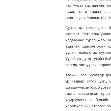
тэргүүлэх зургаан чиглэ
чухал нь уг гарын авла
ашиглагдах боломжтой б
Сургалтад хамрагдсан ба
шатлалт баталгаажуула
чадвараас суралцжээ. Мө
ашиглах, хиймэл оюун у
үүлэн технологид суури
Үүний үр дүнд тухайн бай
зөвлөгөө өгөх, чиглүүлэх чада
Төслийн нэгэн чухал үр д
ур чадвар олгох цогц с
дээшлүүлсэн юм. Хүртээмж
гадна алслагдсан орон
хамруулсан нь "хэнийг
хэрэгжсэний нотолгоо бо