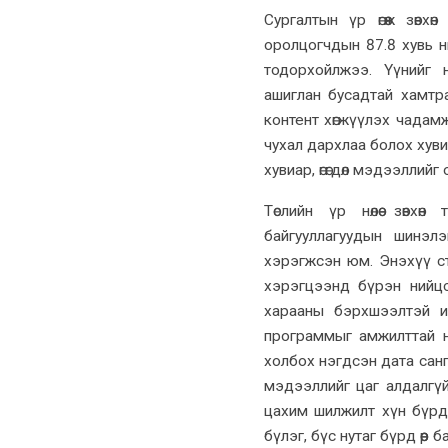
Сургалтын үр өгөөж зөв
оролцогчдын 87.8 хувь н
тодорхойлжээ. Үүнийг 
ашиглан бусадтай хамтр
контент хөгжүүлэх чадамж
чухал дархлаа болох хув
хувиар, өгөгдөл мэдээлли
Төслийн үр нөлөө зөвхө
байгууллагуудын шинэлэ
хэрэгжсэн юм. Энэхүү ст
хэрэгцээнд бүрэн нийцс
харааны бэрхшээлтэй и
программыг амжилттай ну
холбох нэгдсэн дата санг
мэдээллийг цаг алдалгү
цахим шилжилт хүн бүрд 
бүлэг, бүс нутаг бүрд өөр