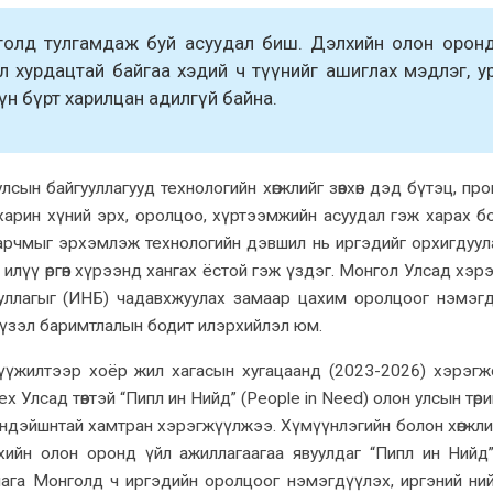
онголд тулгамдаж буй асуудал биш. Дэлхийн олон орон
ил хурдацтай байгаа хэдий ч түүнийг ашиглах мэдлэг, у
үн бүрт харилцан адилгүй байна.
сын байгууллагууд технологийн хөгжлийг зөвхөн дэд бүтэц, пр
харин хүний эрх, оролцоо, хүртээмжийн асуудал гэж харах б
арчмыг эрхэмлэж технологийн дэвшил нь иргэдийг орхигдуул
илүү өргөн хүрээнд хангах ёстой гэж үздэг. Монгол Улсад хэр
ууллагыг (ИНБ) чадавхжуулах замаар цахим оролцоог нэмэг
үү үзэл баримтлалын бодит илэрхийлэл юм.
үжилтээр хоёр жил хагасын хугацаанд (2023-2026) хэрэгж
х Улсад төвтэй “Пипл ин Нийд” (People in Need) олон улсын төри
дэйшнтай хамтран хэрэгжүүлжээ. Хүмүүнлэгийн болон хөгжлийн
элхийн олон оронд үйл ажиллагаагаа явуулдаг “Пипл ин Нийд
ллага Монголд ч иргэдийн оролцоог нэмэгдүүлэх, иргэний ни