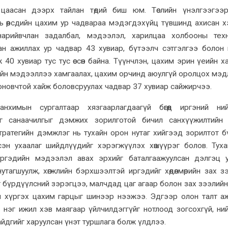
хөн цаасан дээрх тайлан төдий биш юм. Төслийн үнэлгээгээ
ь өөрсдийн цахим ур чадвараа мэдэгдэхүйц түвшинд ахисан 
нарийвчлан задалбал, мэдээлэл, харилцаа холбооны тех
ан ажиллах ур чадвар 43 хувиар, бүтээлч сэтгэлгээ болон
 40 хувиар тус тус өссөн байна. Түүнчлэн, цахим эрин үеийн х
ийн мэдээллээ хамгаалах, цахим орчинд аюулгүй оролцох мэд
йг оновчтой хайж боловсруулах чадвар 37 хувиар сайжирчээ.
н танхимын сургалтаар хязгаарлагдаагүй бөгөөд иргэний ни
г санаачилгыг дэмжих зорилготой бичил санхүүжилтийн хө
ратегийн дэмжлэг нь тухайн орон нутаг хийгээд зорилтот б
эн ухаалаг шийдлүүдийг хэрэгжүүлэх хөшүүрэг болов. Туха
ргэдийн мэдээлэл авах эрхийг баталгаажуулсан дэлгэц 
тагшуулж, хөгжлийн бэрхшээлтэй иргэдийг хөдөлмөрийн зах з
 бүрдүүлсний зэрэгцээ, малчдад цаг агаар болон зах зээлийн
й хүргэх цахим гарцыг шинээр нээжээ. Эдгээр олон талт а
нэг ижил хэв маягаар үйлчилдэггүйг нотлоод зогсохгүй, ни
 байдгийг харуулсан үнэт туршлага болж үлдлээ.