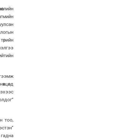
өллийн
йгмийн
уулсан
длогын
төрийн
нэлгээ
ийтийн
тээмж
өхцөлд
зэхээс
олдог”
н тоо,
эстэн”
 гадна