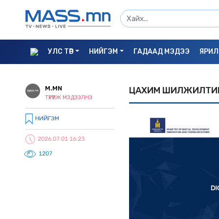
УЛС ТӨР
НИЙГЭМ
ГАДААД МЭДЭЭ
ЯРИЛ
M.MN
ЦАХИМ ШИЛЖИЛТИЙ
ТҮРҮҮЛЖ МЭДЭЭЛНЭ
НИЙГЭМ
2026.07.01 16:23
1207