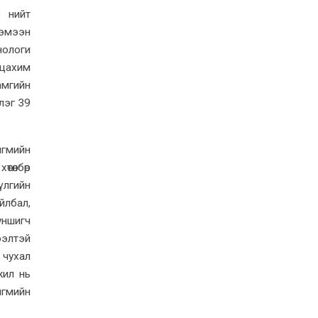
р нийт
хэмээн
нологи
 цахим
амгийн
лэг 39
йгмийн
төлбөр
үлгийн
йлбал,
уншигч
ээлтэй
 чухал
жил нь
йгмийн