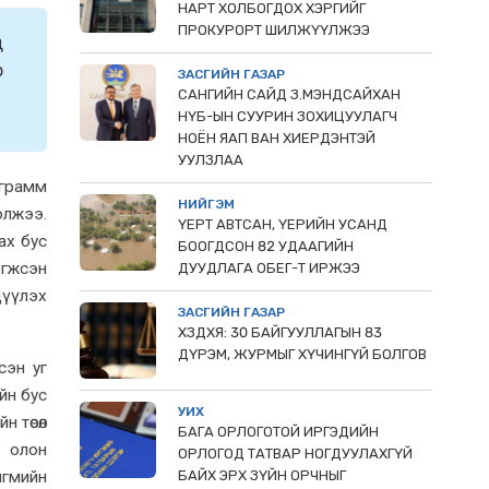
НАРТ ХОЛБОГДОХ ХЭРГИЙГ
ПРОКУРОРТ ШИЛЖҮҮЛЖЭЭ
д
р
ЗАСГИЙН ГАЗАР
САНГИЙН САЙД З.МЭНДСАЙХАН
НҮБ-ЫН СУУРИН ЗОХИЦУУЛАГЧ
НОЁН ЯАП ВАН ХИЕРДЭНТЭЙ
УУЛЗЛАА
ограмм
НИЙГЭМ
олжээ.
ҮЕРТ АВТСАН, ҮЕРИЙН УСАНД
ах бус
БООГДСОН 82 УДААГИЙН
эгжсэн
ДУУДЛАГА ОБЕГ-Т ИРЖЭЭ
дүүлэх
ЗАСГИЙН ГАЗАР
ХЗДХЯ: 30 БАЙГУУЛЛАГЫН 83
ДҮРЭМ, ЖУРМЫГ ХҮЧИНГҮЙ БОЛГОВ
сэн уг
йн бус
УИХ
 төсөл
БАГА ОРЛОГОТОЙ ИРГЭДИЙН
” олон
ОРЛОГОД ТАТВАР НОГДУУЛАХГҮЙ
йгмийн
БАЙХ ЭРХ ЗҮЙН ОРЧНЫГ