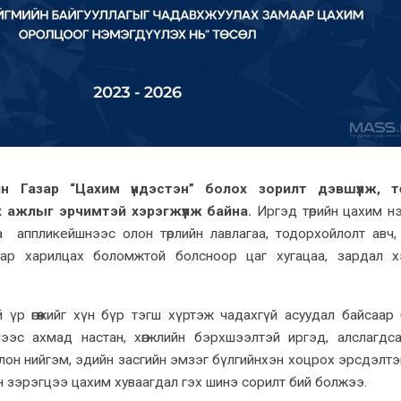
н Газар “Цахим үндэстэн” болох зорилт дэвшүүлж, т
х ажлыг эрчимтэй хэрэгжүүлж байна.
Иргэд төрийн цахим н
 аппликейшнээс олон төрлийн лавлагаа, тодорхойлолт авч, 
маар харилцах боломжтой болсноор цаг хугацаа, зардал 
 үр өгөөжийг хүн бүр тэгш хүртэж чадахгүй асуудал байсаар 
нээс ахмад настан, хөгжлийн бэрхшээлтэй иргэд, алслагдс
лон нийгэм, эдийн засгийн эмзэг бүлгийнхэн хоцрох эрсдэлтэй. 
 зэрэгцээ цахим хуваагдал гэх шинэ сорилт бий болжээ.