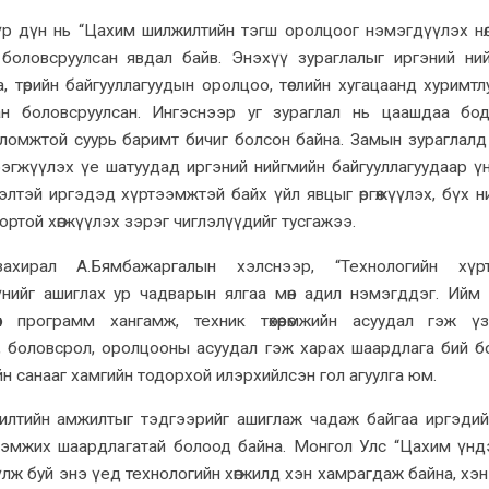
үр дүн нь “Цахим шилжилтийн тэгш оролцоог нэмэгдүүлэх нөлө
боловсруулсан явдал байв. Энэхүү зураглалыг иргэний ни
, төрийн байгууллагуудын оролцоо, төслийн хугацаанд хуримтл
ан боловсруулсан. Ингэснээр уг зураглал нь цаашдаа бо
ломжтой суурь баримт бичиг болсон байна. Замын зураглалд 
рэгжүүлэх үе шатуудад иргэний нийгмийн байгууллагуудаар ү
элтэй иргэдэд хүртээмжтэй байх үйл явцыг өргөжүүлэх, бүх н
ртой хөгжүүлэх зэрэг чиглэлүүдийг тусгажээ.
хирал А.Бямбажаргалын хэлснээр, “Технологийн хүр
нийг ашиглах ур чадварын ялгаа мөн адил нэмэгддэг. Ийм н
н программ хангамж, техник төхөөрөмжийн асуудал гэж ү
л, боловсрол, оролцооны асуудал гэж харах шаардлага бий б
ийн санааг хамгийн тодорхой илэрхийлсэн гол агуулга юм.
жилтийн амжилтыг тэдгээрийг ашиглаж чадаж байгаа иргэдий
эмжих шаардлагатай болоод байна. Монгол Улс “Цахим үнд
ж буй энэ үед технологийн хөгжилд хэн хамрагдаж байна, хэн