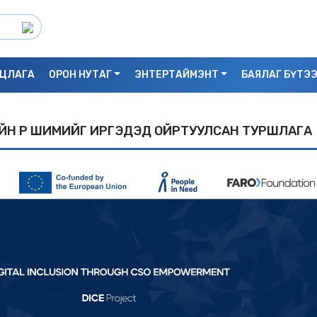
ЦЛАГА
ОРОН НУТАГ
ЭНТЕРТАЙМЭНТ
БАЯЛАГ БҮТЭ
Н ҮР ШИМИЙГ ИРГЭДЭД ОЙРТУУЛСАН ТУРШЛАГА
С.БАЯРБИЛЭГ: ДРАГОН ТӨВИЙН 3 ДАВХ
УНАСАН 25 НАСТАЙ ЭМЭГТЭЙ АМИА Х
БАЙЖ БОЛЗОШГҮЙ