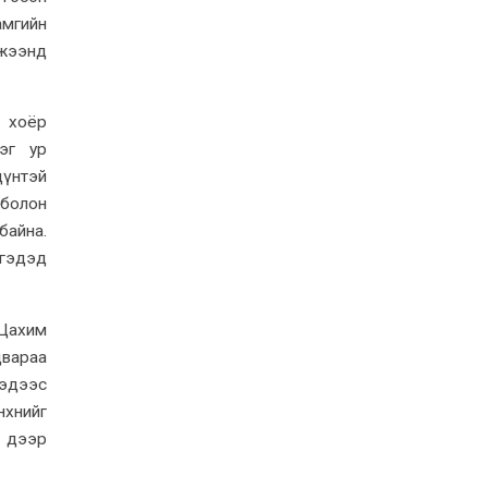
амгийн
мжээнд
, хоёр
рэг ур
дүнтэй
 болон
байна.
ргэдэд
 Цахим
двараа
гэдээс
нхнийг
л дээр