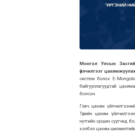
Монгол Улсын Засгий
үйлчилгээг цахимжуула
систем болох E-Mongolia
байгууллагуудтай цахи
болсон.
Гэвч цахим үйлчилгээний
Төрийн цахим үйлчилгээ
нутгийн оршин суугчид бо
хэлбэл цахим шилжилтийн