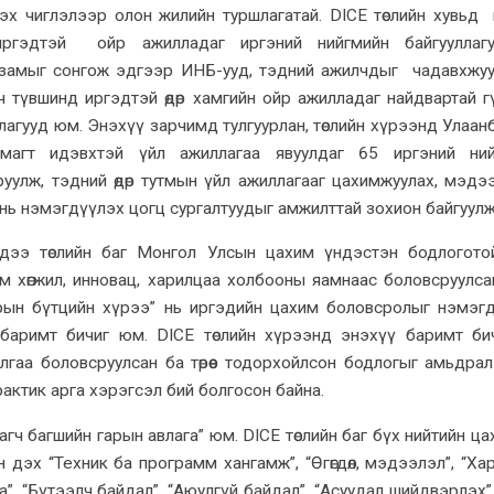
эх чиглэлээр олон жилийн туршлагатай. DICE төслийн хувьд
иргэдтэй ойр ажилладаг иргэний нийгмийн байгууллагу
замыг сонгож эдгээр ИНБ-ууд, тэдний ажилчдыг чадавхжу
ч түвшинд иргэдтэй өдөр хамгийн ойр ажилладаг найдвартай г
лагууд юм. Энэхүү зарчимд тулгуурлан, төслийн хүрээнд Улаан
магт идэвхтэй үйл ажиллагаа явуулдаг 65 иргэний ний
руулж, тэдний өдөр тутмын үйл ажиллагааг цахимжуулах, мэдэ
 нь нэмэгдүүлэх цогц сургалтуудыг амжилттай зохион байгуулж
дээ төслийн баг Монгол Улсын цахим үндэстэн бодлогото
 хөгжил, инновац, харилцаа холбооны яамнаас боловсруулса
рын бүтцийн хүрээ” нь иргэдийн цахим боловсролыг нэмэг
баримт бичиг юм. DICE төслийн хүрээнд энэхүү баримт би
улгаа боловсруулсан ба төрөөс тодорхойлсон бодлогыг амьдра
актик арга хэрэгсэл бий болгосон байна.
агч багшийн гарын авлага” юм. DICE төслийн баг бүх нийтийн ца
дэх “Техник ба программ хангамж”, “Өгөгдөл, мэдээлэл”, “Ха
”, “Бүтээлч байдал”, “Аюулгүй байдал”, “Асуудал шийдвэрлэх”