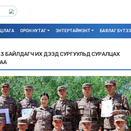
ЦЛАГА
ОРОН НУТАГ
ЭНТЕРТАЙМЭНТ
БАЯЛАГ БҮТЭ
3 БАЙЛДАГЧ ИХ ДЭЭД СУРГУУЛЬД СУРАЛЦАХ
АА
С.БАЯРБИЛЭГ: ДРАГОН ТӨВИЙН 3 ДАВХ
УНАСАН 25 НАСТАЙ ЭМЭГТЭЙ АМИА Х
БАЙЖ БОЛЗОШГҮЙ