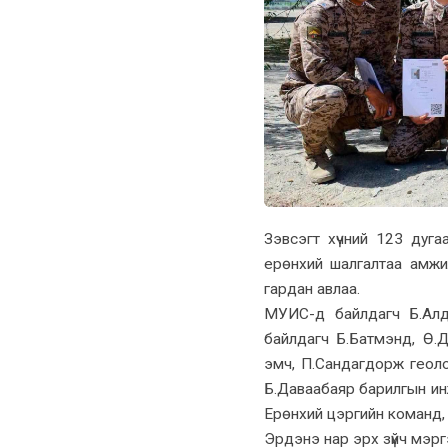
Зэвсэгт хүчний 123 дуг
ерөнхий шалгалтаа амжил
гардан авлаа.
МУИС-д байлдагч Б.Алд
байлдагч Б.Батмэнд, Ө.Д
эмч, П.Сандагдорж геоло
Б.Даваабаяр барилгын инж
Ерөнхий цэргийн команд, 
Эрдэнэ нар эрх зүйч мэрг