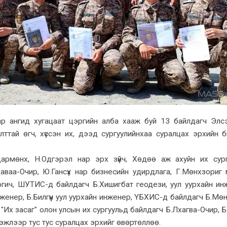
аар ангид хугацаат цэргийн алба хааж буй 13 байлдагч Элс
ттай өгч, хүссэн их, дээд сургуулийнхаа суралцах эрхийн б
армөнх, Н.Одгэрэл нар эрх зүйч, Хөдөө аж ахуйн их сур
аваа-Очир, Ю.Гансүх нар бизнесийн удирдлага, Г.Мөнхзориг
гич, ШУТИС-д байлдагч Б.Хишигбат геодези, уул уурхайн ин
енер, Б.Билгүүн уул уурхайн инженер, ҮБХИС-д байлдагч Б.Мө
"Их засаг" олон улсын их сургуульд байлдагч Б.Лхагва-Очир, Б
эжлээр тус тус суралцах эрхийг өвөртөллөө.