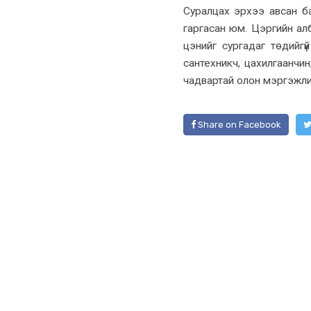
Суралцах эрхээ авсан ба
гаргасан юм. Цэргийн алб
цэнийг сургадаг төдийг
сантехникч, цахилгаанчин
чадвартай олон мэргэжл
Share on Facebook