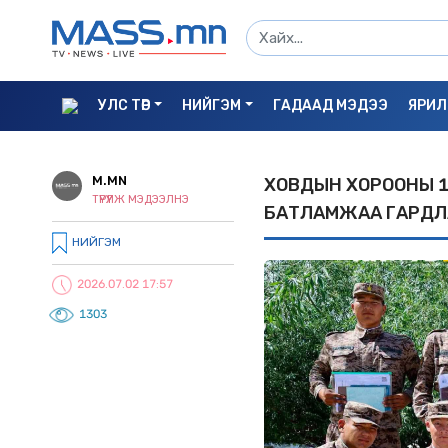
УЛС ТӨР
НИЙГЭМ
ГАДААД МЭДЭЭ
ЯРИЛ
M.MN
ХОВДЫН ХОРООНЫ 1
ТҮРҮҮЛЖ МЭДЭЭЛНЭ
БАТЛАМЖАА ГАРДЛ
НИЙГЭМ
2026.07.02 17:57
1303