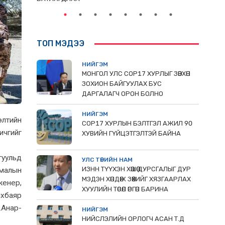
ТОП МЭДЭЭ
НИЙГЭМ
МОНГОЛ УЛС СОР17 ХУРЛЫГ ЗӨВХӨН
ЗОХИОН БАЙГУУЛАХ БУС
ДАРГАЛАГЧ ОРОН БОЛНО
НИЙГЭМ
элтийн
COP17 ХУРЛЫН БЭЛТГЭЛ АЖИЛ 90
ичгийг
ХУВИЙН ГҮЙЦЭТГЭЛТЭЙ БАЙНА
гуульд
УЛС ТӨРИЙН НАМ
ИЗНН ТҮҮХЭН ХӨШӨӨ ДУРСГАЛЫГ ДУР
 малын
МЭДЭН ХӨНДӨЖ ЗӨӨХИЙГ ХЯЗГААРЛАХ
женер,
ХУУЛИЙН ТӨСӨЛ ӨРГӨН БАРИНА
нхбаяр
.Анар-
НИЙГЭМ
НИЙСЛЭЛИЙН ОРЛОГЧ АСАН Т.Д