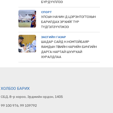
БҮРДҮҮЛЛЭЭ
СПОРТ
УЛСЫН НАЧИН Д.ЦЭРЭНТОГТОХЫН
БАРИЛДАХ ЭРХИЙГ ТҮР
ТҮДГЭЛЗҮҮЛЖЭЭ
ЗАСГИЙН ГАЗАР
ШАДАР САЙД Н.НОМТОЙБАЯР
ЯАМДЫН ТӨРИЙН НАРИЙН БИЧГИЙН
ДАРГА НАРТАЙ ШУУРХАЙ
ХУРАЛДЛАА
ХОЛБОО БАРИХ
СБД, 8-р хороо, Эрдмийн ордон, 1405
99 100 976, 99 109792