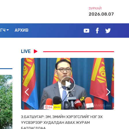
ЗУРХАЙ
2026.08.07
ЭГЧ
АРХИВ
LIVE
РААС
Э.БАТШУГАР: ЭМ, ЭМИЙН ХЭРЭГСЛИЙГ НЭГ ЭХ
С.АМАР
ОРЛОСОН
ҮҮСВЭРЭЭР ХУДАЛДАН АВАХ ЖУРАМ
ИРГЭД, 
БАТЛАГДЛАА
ЗОРИУЛ