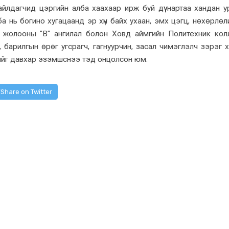
йлдагчид цэргийн алба хаахаар ирж буй дүү нартаа хандан у
а нь богино хугацаанд эр хүн байх ухаан, эмх цэгц, нөхөрлөли
үй жолооны "В" ангилал болон Ховд аймгийн Политехник ко
, барилгын өрөг угсрагч, гагнуурчин, засал чимэглэлч зэрэг 
ийг давхар эзэмшснээ тэд онцолсон юм.
Share on Twitter