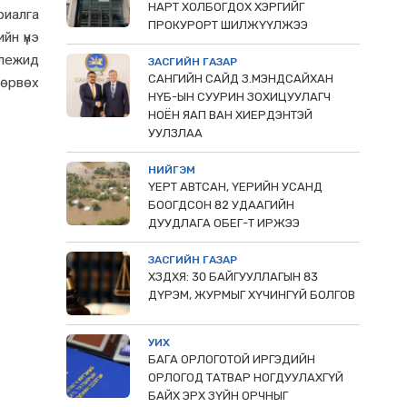
НАРТ ХОЛБОГДОХ ХЭРГИЙГ
риалга
ПРОКУРОРТ ШИЛЖҮҮЛЖЭЭ
йн үнэ
ллежид
ЗАСГИЙН ГАЗАР
САНГИЙН САЙД З.МЭНДСАЙХАН
хөрвөх
НҮБ-ЫН СУУРИН ЗОХИЦУУЛАГЧ
НОЁН ЯАП ВАН ХИЕРДЭНТЭЙ
УУЛЗЛАА
НИЙГЭМ
ҮЕРТ АВТСАН, ҮЕРИЙН УСАНД
БООГДСОН 82 УДААГИЙН
ДУУДЛАГА ОБЕГ-Т ИРЖЭЭ
ЗАСГИЙН ГАЗАР
ХЗДХЯ: 30 БАЙГУУЛЛАГЫН 83
ДҮРЭМ, ЖУРМЫГ ХҮЧИНГҮЙ БОЛГОВ
УИХ
БАГА ОРЛОГОТОЙ ИРГЭДИЙН
ОРЛОГОД ТАТВАР НОГДУУЛАХГҮЙ
БАЙХ ЭРХ ЗҮЙН ОРЧНЫГ