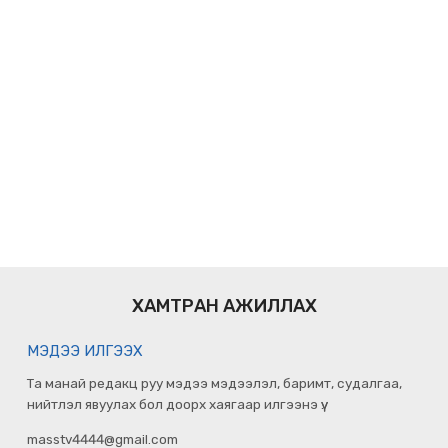
ХАМТРАН АЖИЛЛАХ
МЭДЭЭ ИЛГЭЭХ
Та манай редакц руу мэдээ мэдээлэл, баримт, судалгаа,
нийтлэл явуулах бол доорх хаягаар илгээнэ үү.
masstv4444@gmail.com