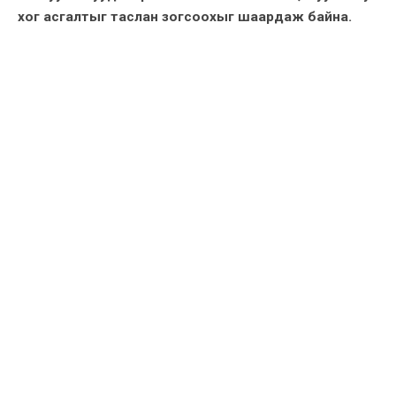
хог асгалтыг таслан зогсоохыг шаардаж байна.