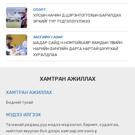
СПОРТ
УЛСЫН НАЧИН Д.ЦЭРЭНТОГТОХЫН БАРИЛДАХ
ЭРХИЙГ ТҮР ТҮДГЭЛЗҮҮЛЖЭЭ
ЗАСГИЙН ГАЗАР
ШАДАР САЙД Н.НОМТОЙБАЯР ЯАМДЫН ТӨРИЙН
НАРИЙН БИЧГИЙН ДАРГА НАРТАЙ ШУУРХАЙ
ХУРАЛДЛАА
ХАМТРАН АЖИЛЛАХ
ХАМТРАН АЖИЛЛАХ
Бидний тухай
МЭДЭЭ ИЛГЭЭХ
Та манай редакц руу мэдээ мэдээлэл, баримт, судалгаа,
нийтлэл явуулах бол доорх хаягаар илгээнэ үү.