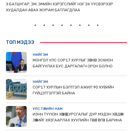
ТАЙ
Э.БАТШУГАР: ЭМ, ЭМИЙН ХЭРЭГСЛИЙГ НЭГ ЭХ ҮҮСВЭРЭЭР
С.
ХУДАЛДАН АВАХ ЖУРАМ БАТЛАГДЛАА
НИ
ТӨ
ТОП МЭДЭЭ
НИЙГЭМ
МОНГОЛ УЛС СОР17 ХУРЛЫГ ЗӨВХӨН ЗОХИОН
БАЙГУУЛАХ БУС ДАРГАЛАГЧ ОРОН БОЛНО
НИЙГЭМ
COP17 ХУРЛЫН БЭЛТГЭЛ АЖИЛ 90 ХУВИЙН
ГҮЙЦЭТГЭЛТЭЙ БАЙНА
УЛС ТӨРИЙН НАМ
ИЗНН ТҮҮХЭН ХӨШӨӨ ДУРСГАЛЫГ ДУР МЭДЭН ХӨНДӨЖ
ЗӨӨХИЙГ ХЯЗГААРЛАХ ХУУЛИЙН ТӨСӨЛ ӨРГӨН БАРИНА