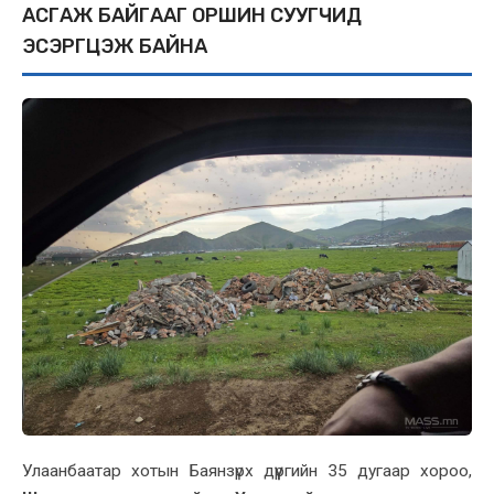
АСГАЖ БАЙГААГ ОРШИН СУУГЧИД
ЭСЭРГҮҮЦЭЖ БАЙНА
Улаанбаатар хотын Баянзүрх дүүргийн 35 дугаар хороо,