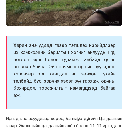
Харин энэ удаад газар тэгшлэх нэрийдлээр
их хэмжээний барилгын хогийг айлуудын үүд,
ногоон зүлэг болон гудамж талбайд хүртэл
асгасан байна. Ойр орчмын оршин суугчдын
хэлснээр хог хаягдал нь зөвхөн тухайн
талбайд бус, зорчих хэсэг рүү ч тархаж, орчны
бохирдол, тоосжилтыг нэмэгдүүлээд байгаа
аж.
Иргэд энэ асуудлаар хороо, Баянзүрх дүүргийн Цагдаагийн
газар, Экологийн цагдаагийн алба болон 11-11 иргэдээс