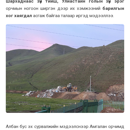
Шархаднаас зүүн тийш, Улиастайн голын зүүн эрэг
орчмын ногоон ширгэн дээр их хэмжээний
барилгын
хог хаягдал
асгаж байгаа талаар иргэд мэдээллээ.
Албан бус эх сурвалжийн мэдээлснээр Амгалан орчимд