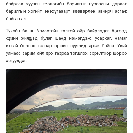
байрлах хуучин геологийн барилгыг нураасны дараах
барилгын хогийг энэхүү газарт зөөвөрлөн авчирч асгаж
байгаа аж.
Тухайн бүс нь Улиастайн голтой ойр байрладаг бөгөөд
сүүлийн жилүүдэд булаг шанд нэмэгдэж, усархаг, намаг
ихтэй болсон талаар оршин суугчид ярьж байна. Үүний
улмаас зарим айл өрх газраа тэгшлэх зорилгоор шороо
асгуулдаг.