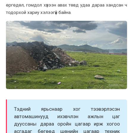
өргөдөл, гомдол хүлээн авах төвд удаа дараа хандсан ч
тодорхой хариу хэлээгүй байна.
Тэдний ярьснаар хог тээвэрлэсэн
автомашинууд ихэвчлэн ажлын цаг
дууссаны дараа оройн цагаар ирж хогоо
асгадаг бөгөөд шөнийн цагаар техник