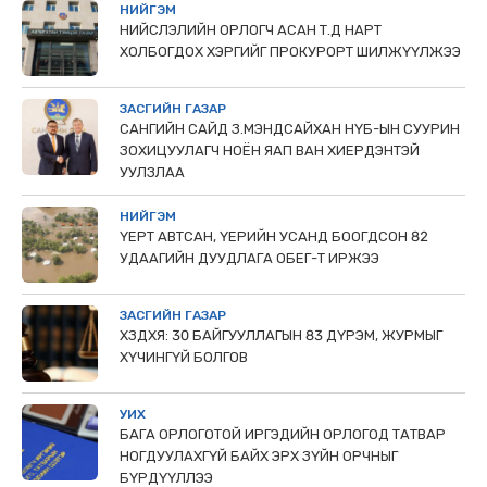
НИЙГЭМ
НИЙСЛЭЛИЙН ОРЛОГЧ АСАН Т.Д НАРТ
ХОЛБОГДОХ ХЭРГИЙГ ПРОКУРОРТ ШИЛЖҮҮЛЖЭЭ
ЗАСГИЙН ГАЗАР
САНГИЙН САЙД З.МЭНДСАЙХАН НҮБ-ЫН СУУРИН
ЗОХИЦУУЛАГЧ НОЁН ЯАП ВАН ХИЕРДЭНТЭЙ
УУЛЗЛАА
НИЙГЭМ
ҮЕРТ АВТСАН, ҮЕРИЙН УСАНД БООГДСОН 82
УДААГИЙН ДУУДЛАГА ОБЕГ-Т ИРЖЭЭ
ЗАСГИЙН ГАЗАР
ХЗДХЯ: 30 БАЙГУУЛЛАГЫН 83 ДҮРЭМ, ЖУРМЫГ
ХҮЧИНГҮЙ БОЛГОВ
УИХ
БАГА ОРЛОГОТОЙ ИРГЭДИЙН ОРЛОГОД ТАТВАР
НОГДУУЛАХГҮЙ БАЙХ ЭРХ ЗҮЙН ОРЧНЫГ
БҮРДҮҮЛЛЭЭ