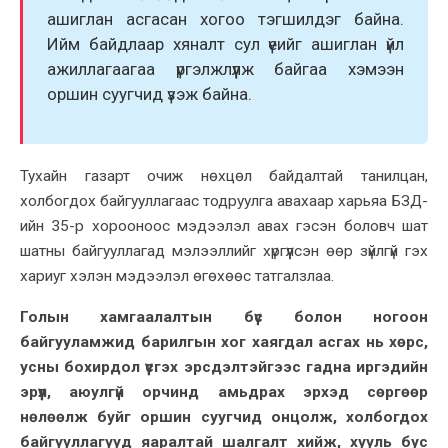
ашиглан асгасан хогоо тэгшилдэг байна.
Ийм байдлаар хяналт сул үеийг ашиглан үйл
ажиллагаагаа үргэлжлүүлж байгаа хэмээн
оршин суугчид үзэж байна.
Тухайн газарт очиж нөхцөл байдалтай танилцан,
холбогдох байгууллагаас тодруулга авахаар харьяа БЗД-
ийн 35-р хорооноос мэдээлэл авах гэсэн боловч шат
шатны байгууллагад мэлээллийг хүргүүлсэн өөр зүйлгүй гэх
хариуг хэлэн мэдээлэл өгөхөөс татгалзлаа.
Голын хамгаалалтын бүс болон ногоон
байгууламжид барилгын хог хаягдал асгах нь хөрс,
усны бохирдол үүсгэх эрсдэлтэйгээс гадна иргэдийн
эрүүл, аюулгүй орчинд амьдрах эрхэд сөргөөр
нөлөөлж буйг оршин суугчид онцолж, холбогдох
байгууллагууд яаралтай шалгалт хийж, хууль бус