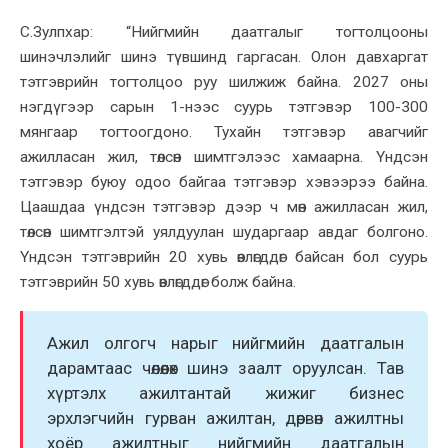
С.Зулпхар: “Нийгмийн даатгалыг тогтолцооны
шинэчлэлийг шинэ түвшинд гаргасан. Олон давхаргат
тэтгэврийн тогтолцоо руу шилжиж байна. 2027 оны
нэгдүгээр сарын 1-нээс суурь тэтгэвэр 100-300
мянгаар тогтоогдоно. Тухайн тэтгэвэр авагчийг
ажилласан жил, төлсөн шимтгэлээс хамаарна. Үндсэн
тэтгэвэр буюу одоо байгаа тэтгэвэр хэвээрээ байна.
Цаашдаа үндсэн тэтгэвэр дээр ч мөн ажилласан жил,
төлсөн шимтгэлтэй уялдуулан шударгаар авдаг болгоно.
Үндсэн тэтгэврийн 20 хувь өвлөгддөг байсан бол суурь
тэтгэврийн 50 хувь өвлөгддөг болж байна.
Ажил олгогч нарыг нийгмийн даатгалын
дарамтаас чөлөөлөх шинэ заалт оруулсан. Тав
хүртэлх ажилтантай жижиг бизнес
эрхлэгчийн гурван ажилтан, дөрвөн ажилтны
хоёр ажилтныг нийгмийн даатгалын