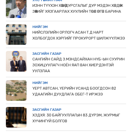
УЛС ТӨРИЙН НАМ
ИЗНН ТҮҮХЭН ХӨШӨӨ ДУРСГАЛЫГ ДУР МЭДЭН ХӨНДӨЖ
ЗӨӨХИЙГ ХЯЗГААРЛАХ ХУУЛИЙН ТӨСӨЛ ӨРГӨН БАРИНА
НИЙГЭМ
НИЙСЛЭЛИЙН ОРЛОГЧ АСАН Т.Д НАРТ
ХОЛБОГДОХ ХЭРГИЙГ ПРОКУРОРТ ШИЛЖҮҮЛЖЭЭ
ЗАСГИЙН ГАЗАР
САНГИЙН САЙД З.МЭНДСАЙХАН НҮБ-ЫН СУУРИН
ЗОХИЦУУЛАГЧ НОЁН ЯАП ВАН ХИЕРДЭНТЭЙ
УУЛЗЛАА
НИЙГЭМ
ҮЕРТ АВТСАН, ҮЕРИЙН УСАНД БООГДСОН 82
УДААГИЙН ДУУДЛАГА ОБЕГ-Т ИРЖЭЭ
ЗАСГИЙН ГАЗАР
ХЗДХЯ: 30 БАЙГУУЛЛАГЫН 83 ДҮРЭМ, ЖУРМЫГ
ХҮЧИНГҮЙ БОЛГОВ