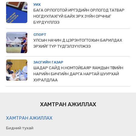
УИХ
БАГА ОРЛОГОТОЙ ИРГЭДИЙН ОРЛОГОД ТАТВАР
НОГДУУЛАХГҮЙ БАЙХ ЭРХ ЗҮЙН ОРЧНЫГ
БҮРДҮҮЛЛЭЭ
СПОРТ
УЛСЫН НАЧИН Д.ЦЭРЭНТОГТОХЫН БАРИЛДАХ
ЭРХИЙГ ТҮР ТҮДГЭЛЗҮҮЛЖЭЭ
ЗАСГИЙН ГАЗАР
ШАДАР САЙД Н.НОМТОЙБАЯР ЯАМДЫН ТӨРИЙН
НАРИЙН БИЧГИЙН ДАРГА НАРТАЙ ШУУРХАЙ
ХУРАЛДЛАА
ХАМТРАН АЖИЛЛАХ
ХАМТРАН АЖИЛЛАХ
Бидний тухай