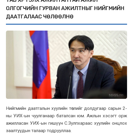
ОЛГОГЧИЙН ГУРВАН АЖИЛТНЫГ НИЙГМИЙН
ДААТГАЛААС ЧӨЛӨӨЛНӨ
Нийгмийн даатгалын хуулийн төслийг долдугаар сарын 2-
ны УИХ-ын чуулганаар баталсан юм. Ажлын хэсэгт орж
ажилласан УИХ-ын гишүүн С.Зулпхараас хуулийн онцлох
заалтуудын талаар тодрууллаа.