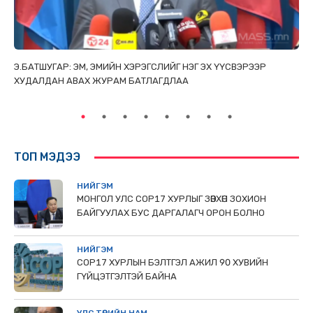
ТАЙ
Э.БАТШУГАР: ЭМ, ЭМИЙН ХЭРЭГСЛИЙГ НЭГ ЭХ ҮҮСВЭРЭЭР
С.
ХУДАЛДАН АВАХ ЖУРАМ БАТЛАГДЛАА
НИ
ТӨ
ТОП МЭДЭЭ
НИЙГЭМ
МОНГОЛ УЛС СОР17 ХУРЛЫГ ЗӨВХӨН ЗОХИОН
БАЙГУУЛАХ БУС ДАРГАЛАГЧ ОРОН БОЛНО
НИЙГЭМ
COP17 ХУРЛЫН БЭЛТГЭЛ АЖИЛ 90 ХУВИЙН
ГҮЙЦЭТГЭЛТЭЙ БАЙНА