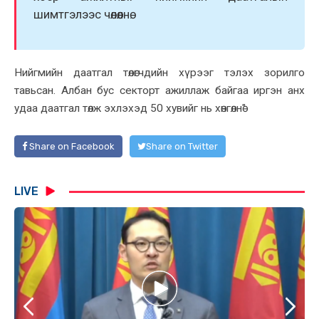
шимтгэлээс чөлөөлнө.
Нийгмийн даатгал төлөгчдийн хүрээг тэлэх зорилго
тавьсан. Албан бус секторт ажиллаж байгаа иргэн анх
удаа даатгал төлж эхлэхэд 50 хувийг нь хөнгөлнө"
Share on Facebook
Share on Twitter
LIVE