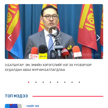
ТАЙ
Э.БАТШУГАР: ЭМ, ЭМИЙН ХЭРЭГСЛИЙГ НЭГ ЭХ ҮҮСВЭРЭЭР
С.
ХУДАЛДАН АВАХ ЖУРАМ БАТЛАГДЛАА
НИ
ТӨ
ТОП МЭДЭЭ
НИЙГЭМ