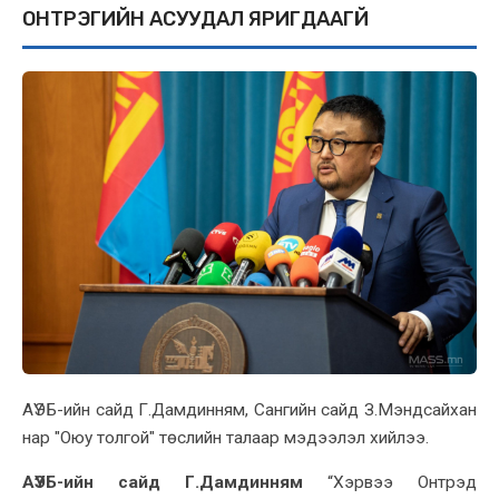
ОНТРЭГИЙН АСУУДАЛ ЯРИГДААГҮЙ
АҮЭБ-ийн сайд Г.Дамдинням, Сангийн сайд З.Мэндсайхан
нар "Оюу толгой" төслийн талаар мэдээлэл хийлээ.
АҮЭБ-ийн сайд Г.Дамдинням
“Хэрвээ Онтрэд