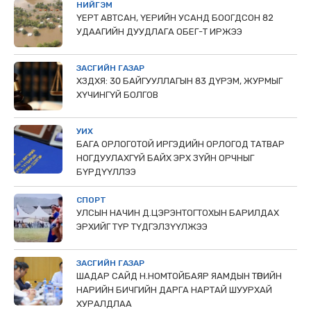
НИЙГЭМ
ҮЕРТ АВТСАН, ҮЕРИЙН УСАНД БООГДСОН 82
УДААГИЙН ДУУДЛАГА ОБЕГ-Т ИРЖЭЭ
ЗАСГИЙН ГАЗАР
ХЗДХЯ: 30 БАЙГУУЛЛАГЫН 83 ДҮРЭМ, ЖУРМЫГ
ХҮЧИНГҮЙ БОЛГОВ
УИХ
БАГА ОРЛОГОТОЙ ИРГЭДИЙН ОРЛОГОД ТАТВАР
НОГДУУЛАХГҮЙ БАЙХ ЭРХ ЗҮЙН ОРЧНЫГ
БҮРДҮҮЛЛЭЭ
СПОРТ
УЛСЫН НАЧИН Д.ЦЭРЭНТОГТОХЫН БАРИЛДАХ
ЭРХИЙГ ТҮР ТҮДГЭЛЗҮҮЛЖЭЭ
ЗАСГИЙН ГАЗАР
ШАДАР САЙД Н.НОМТОЙБАЯР ЯАМДЫН ТӨРИЙН
НАРИЙН БИЧГИЙН ДАРГА НАРТАЙ ШУУРХАЙ
ХУРАЛДЛАА