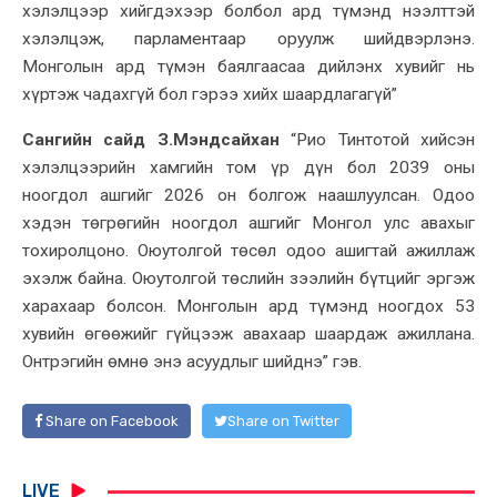
хэлэлцээр хийгдэхээр болбол ард түмэнд нээлттэй
хэлэлцэж, парламентаар оруулж шийдвэрлэнэ.
Монголын ард түмэн баялгаасаа дийлэнх хувийг нь
хүртэж чадахгүй бол гэрээ хийх шаардлагагүй”
Сангийн сайд З.Мэндсайхан
“Рио Тинтотой хийсэн
хэлэлцээрийн хамгийн том үр дүн бол 2039 оны
ноогдол ашгийг 2026 он болгож наашлуулсан. Одоо
хэдэн төгрөгийн ноогдол ашгийг Монгол улс авахыг
тохиролцоно. Оюутолгой төсөл одоо ашигтай ажиллаж
эхэлж байна. Оюутолгой төслийн зээлийн бүтцийг эргэж
харахаар болсон. Монголын ард түмэнд ноогдох 53
хувийн өгөөжийг гүйцээж авахаар шаардаж ажиллана.
Онтрэгийн өмнө энэ асуудлыг шийднэ” гэв.
Share on Facebook
Share on Twitter
LIVE