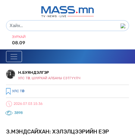
ЗУРХАЙ
08.09
Н.БУЯНДЭЛГЭР
УЛС ТӨР, ШУУРХАЙ АЛБАНЫ СЭТГҮҮЛЧ
УЛС ТӨР
2026.07.03 15:36
3898
З.МЭНДСАЙХАН: ХЭЛЭЛЦЭЭРИЙН ҮЕЭР