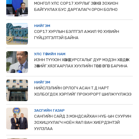
МОНГОЛ УЛС СОР17 ХУРЛЫГ ЗӨВХӨН ЗОХИОН
БАЙГУУЛАХ БУС ДАРГАЛАГЧ ОРОН БОЛНО
НИЙГЭМ
COP17 ХУРЛЫН БЭЛТГЭЛ АЖИЛ 90 ХУВИЙН
ГҮЙЦЭТГЭЛТЭЙ БАЙНА
УЛС ТӨРИЙН НАМ
ИЗНН ТҮҮХЭН ХӨШӨӨ ДУРСГАЛЫГ ДУР МЭДЭН ХӨНДӨЖ
ЗӨӨХИЙГ ХЯЗГААРЛАХ ХУУЛИЙН ТӨСӨЛ ӨРГӨН БАРИНА
НИЙГЭМ
НИЙСЛЭЛИЙН ОРЛОГЧ АСАН Т.Д НАРТ
ХОЛБОГДОХ ХЭРГИЙГ ПРОКУРОРТ ШИЛЖҮҮЛЖЭЭ
ЗАСГИЙН ГАЗАР
САНГИЙН САЙД З.МЭНДСАЙХАН НҮБ-ЫН СУУРИН
ЗОХИЦУУЛАГЧ НОЁН ЯАП ВАН ХИЕРДЭНТЭЙ
УУЛЗЛАА