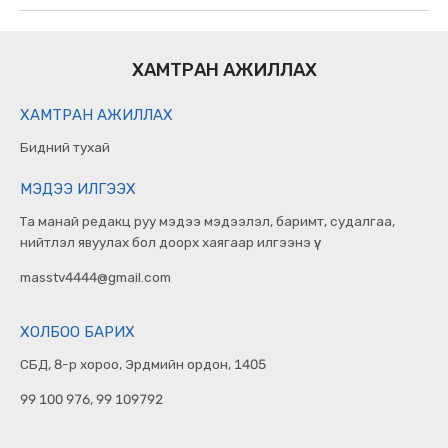
ХАМТРАН АЖИЛЛАХ
ХАМТРАН АЖИЛЛАХ
Бидний тухай
МЭДЭЭ ИЛГЭЭХ
Та манай редакц руу мэдээ мэдээлэл, баримт, судалгаа,
нийтлэл явуулах бол доорх хаягаар илгээнэ үү.
masstv4444@gmail.com
ХОЛБОО БАРИХ
СБД, 8-р хороо, Эрдмийн ордон, 1405
99 100 976, 99 109792