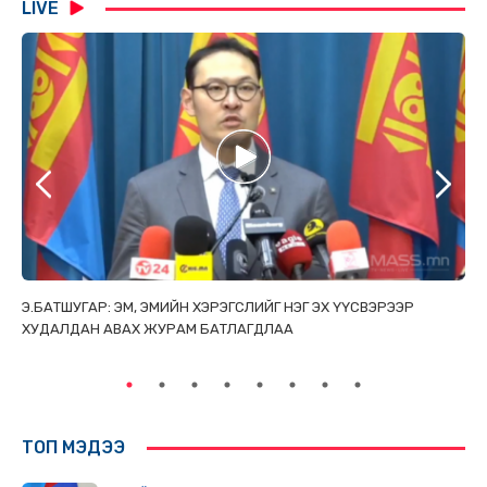
LIVE
ТАЙ
Э.БАТШУГАР: ЭМ, ЭМИЙН ХЭРЭГСЛИЙГ НЭГ ЭХ ҮҮСВЭРЭЭР
С.
ХУДАЛДАН АВАХ ЖУРАМ БАТЛАГДЛАА
НИ
ТӨ
ТОП МЭДЭЭ