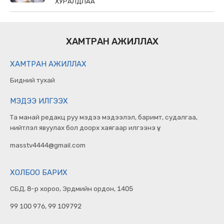
ХУРАЛДЛАА
ХАМТРАН АЖИЛЛАХ
ХАМТРАН АЖИЛЛАХ
Бидний тухай
МЭДЭЭ ИЛГЭЭХ
Та манай редакц руу мэдээ мэдээлэл, баримт, судалгаа,
нийтлэл явуулах бол доорх хаягаар илгээнэ үү.
masstv4444@gmail.com
ХОЛБОО БАРИХ
СБД, 8-р хороо, Эрдмийн ордон, 1405
99 100 976, 99 109792