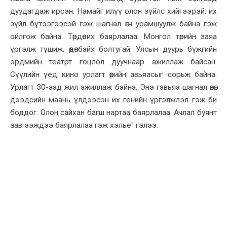
дуудагдаж ирсэн. Намайг илүү олон зүйлс хийгээрэй, их
зүйл бүтээгээсэй гэж шагнал өгч урамшуулж байна гэж
ойлгож байна. Төрдөө их баярлалаа. Монгол төрийн заяа
үргэлж түшиж, өөдөө байх болтугай. Улсын дуурь бүжгийн
эрдмийн театрт гоцлол дуучнаар ажиллаж байсан.
Сүүлийн үед кино урлагт өөрийн авьяасыг сорьж байна.
Урлагт 30-аад жил ажиллаж байна. Энэ гавьяа шагнал өвөг
дээдсийн маань үлдээсэн их генийн үргэлжлэл гэж би
боддог. Олон сайхан багш нартаа баярлалаа. Ачлал буянт
аав ээждээ баярлалаа гэж хэлье" гэлээ.