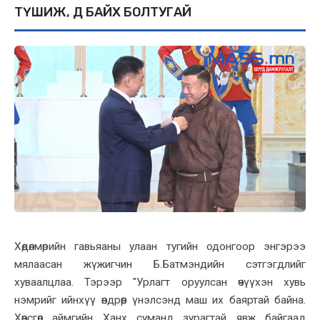
ТҮШИЖ, ӨӨДӨӨ БАЙХ БОЛТУГАЙ
Хөдөлмөрийн гавьяаны улаан тугийн одонгоор энгэрээ
мялаасан жүжигчин Б.Батмэндийн сэтгэгдлийг
хуваалцлаа. Тэрээр "Урлагт оруулсан өчүүхэн хувь
нэмрийг ийнхүү өндрөөр үнэлсэнд маш их баяртай байна.
Хөвсгөл аймгийн Ханх суманд зурагтай явж байгаад