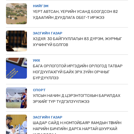
НИЙГЭМ
ҮЕРТ АВТСАН, ҮЕРИЙН УСАНД БООГДСОН 82
УДААГИЙН ДУУДЛАГА ОБЕГ-Т ИРЖЭЭ
ЗАСГИЙН ГАЗАР
ХЗДХЯ: 30 БАЙГУУЛЛАГЫН 83 ДҮРЭМ, ЖУРМЫГ
ХҮЧИНГҮЙ БОЛГОВ
УИХ
БАГА ОРЛОГОТОЙ ИРГЭДИЙН ОРЛОГОД ТАТВАР
НОГДУУЛАХГҮЙ БАЙХ ЭРХ ЗҮЙН ОРЧНЫГ
БҮРДҮҮЛЛЭЭ
СПОРТ
УЛСЫН НАЧИН Д.ЦЭРЭНТОГТОХЫН БАРИЛДАХ
ЭРХИЙГ ТҮР ТҮДГЭЛЗҮҮЛЖЭЭ
ЗАСГИЙН ГАЗАР
ШАДАР САЙД Н.НОМТОЙБАЯР ЯАМДЫН ТӨРИЙН
НАРИЙН БИЧГИЙН ДАРГА НАРТАЙ ШУУРХАЙ