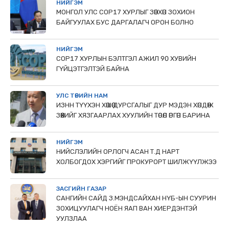
НИЙГЭМ
МОНГОЛ УЛС СОР17 ХУРЛЫГ ЗӨВХӨН ЗОХИОН
БАЙГУУЛАХ БУС ДАРГАЛАГЧ ОРОН БОЛНО
НИЙГЭМ
COP17 ХУРЛЫН БЭЛТГЭЛ АЖИЛ 90 ХУВИЙН
ГҮЙЦЭТГЭЛТЭЙ БАЙНА
УЛС ТӨРИЙН НАМ
ИЗНН ТҮҮХЭН ХӨШӨӨ ДУРСГАЛЫГ ДУР МЭДЭН ХӨНДӨЖ
ЗӨӨХИЙГ ХЯЗГААРЛАХ ХУУЛИЙН ТӨСӨЛ ӨРГӨН БАРИНА
НИЙГЭМ
НИЙСЛЭЛИЙН ОРЛОГЧ АСАН Т.Д НАРТ
ХОЛБОГДОХ ХЭРГИЙГ ПРОКУРОРТ ШИЛЖҮҮЛЖЭЭ
ЗАСГИЙН ГАЗАР
САНГИЙН САЙД З.МЭНДСАЙХАН НҮБ-ЫН СУУРИН
ЗОХИЦУУЛАГЧ НОЁН ЯАП ВАН ХИЕРДЭНТЭЙ
УУЛЗЛАА