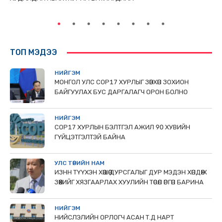
ТӨ
ТОП МЭДЭЭ
НИЙГЭМ
МОНГОЛ УЛС СОР17 ХУРЛЫГ ЗӨВХӨН ЗОХИОН
БАЙГУУЛАХ БУС ДАРГАЛАГЧ ОРОН БОЛНО
НИЙГЭМ
COP17 ХУРЛЫН БЭЛТГЭЛ АЖИЛ 90 ХУВИЙН
ГҮЙЦЭТГЭЛТЭЙ БАЙНА
УЛС ТӨРИЙН НАМ
ИЗНН ТҮҮХЭН ХӨШӨӨ ДУРСГАЛЫГ ДУР МЭДЭН ХӨНДӨЖ
ЗӨӨХИЙГ ХЯЗГААРЛАХ ХУУЛИЙН ТӨСӨЛ ӨРГӨН БАРИНА
НИЙГЭМ
НИЙСЛЭЛИЙН ОРЛОГЧ АСАН Т.Д НАРТ