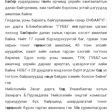
Бөмбөгөр худалдааны төвийн орчимд үерийн хамгаалалтын
далан байгууламж, зам талбайн борооны устай цэгүүдэд
ажиллаж байна.
Геодези, усны барилга, байгууламжийн газар ОНӨААТҮГ-
ын дарга Б.Бямбасайхан “ГУББГ өглөө зургаан цагаас
эхлээд Бөмбөгөрийн далан хальж гарсан хэсэгт ажиллаж
байна. Нийт 17 хүний бүрэлдэхүүнтэй баг, гурван том
оврын тоног төхөөрөмжтэй ажиллаж, 40 тонн элсийг
шуудайлж, хаалт хийн хальж гарсан хэсгийг тогтоон
барилаа. Одоо хоёр усны машин, ТҮК, ГУББГ-ын
ажилчид үерийн дараах ариутгал, цэвэрлэгээг хийж
байна. НОБГ-т 28 дуудлага мэдээлэл бүртгэгдсэн бөгөөд ус
тогтсон байршлуудад нөхцөл байдал хэвийн болсон байна”
гэв.
Нийслэлийн Засаг дарга бөгөөд Улаанбаатар хотын
Захирагч Б.Пүрэвдагва Нийслэлийн онцгой комиссыг
хуралдуулан бүх байршилд шаардлагатай тоног
төхөөрөмжийг бүрэн гарган ажиллана гэв. Мөн хуримтлагдсан