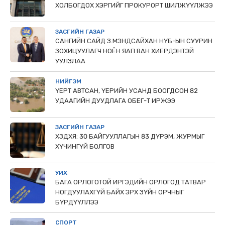
ХОЛБОГДОХ ХЭРГИЙГ ПРОКУРОРТ ШИЛЖҮҮЛЖЭЭ
ЗАСГИЙН ГАЗАР
САНГИЙН САЙД З.МЭНДСАЙХАН НҮБ-ЫН СУУРИН
ЗОХИЦУУЛАГЧ НОЁН ЯАП ВАН ХИЕРДЭНТЭЙ
УУЛЗЛАА
НИЙГЭМ
ҮЕРТ АВТСАН, ҮЕРИЙН УСАНД БООГДСОН 82
УДААГИЙН ДУУДЛАГА ОБЕГ-Т ИРЖЭЭ
ЗАСГИЙН ГАЗАР
ХЗДХЯ: 30 БАЙГУУЛЛАГЫН 83 ДҮРЭМ, ЖУРМЫГ
ХҮЧИНГҮЙ БОЛГОВ
УИХ
БАГА ОРЛОГОТОЙ ИРГЭДИЙН ОРЛОГОД ТАТВАР
НОГДУУЛАХГҮЙ БАЙХ ЭРХ ЗҮЙН ОРЧНЫГ
БҮРДҮҮЛЛЭЭ
СПОРТ