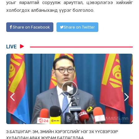
усыг яаралтай соруулж ариутгал, цэвэрлэгээ хийхийг
холбогдох албаныханд үүрэг болголоо.
Share on Facebook
Share on Twitter
LIVE
ТАЙ
Э.БАТШУГАР: ЭМ, ЭМИЙН ХЭРЭГСЛИЙГ НЭГ ЭХ ҮҮСВЭРЭЭР
С.
ХУДАЛДАН АВАХ ЖУРАМ БАТЛАГДЛАА
НИ