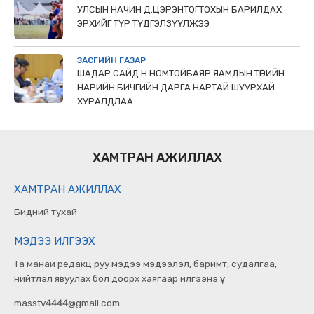
УЛСЫН НАЧИН Д.ЦЭРЭНТОГТОХЫН БАРИЛДАХ
ЭРХИЙГ ТҮР ТҮДГЭЛЗҮҮЛЖЭЭ
ЗАСГИЙН ГАЗАР
ШАДАР САЙД Н.НОМТОЙБАЯР ЯАМДЫН ТӨРИЙН
НАРИЙН БИЧГИЙН ДАРГА НАРТАЙ ШУУРХАЙ
ХУРАЛДЛАА
ХАМТРАН АЖИЛЛАХ
ХАМТРАН АЖИЛЛАХ
Бидний тухай
МЭДЭЭ ИЛГЭЭХ
Та манай редакц руу мэдээ мэдээлэл, баримт, судалгаа,
нийтлэл явуулах бол доорх хаягаар илгээнэ үү.
masstv4444@gmail.com