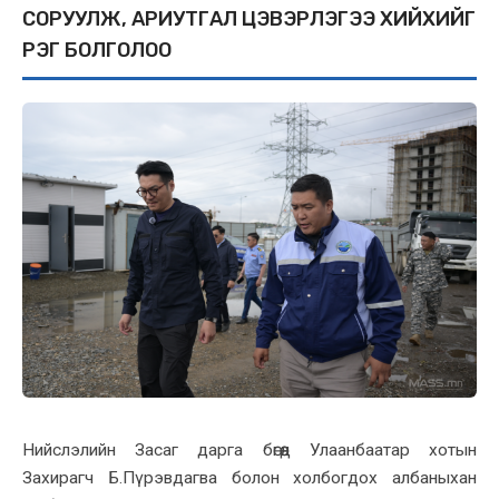
СОРУУЛЖ, АРИУТГАЛ ЦЭВЭРЛЭГЭЭ ХИЙХИЙГ
ҮҮРЭГ БОЛГОЛОО
Нийслэлийн Засаг дарга бөгөөд Улаанбаатар хотын
Захирагч Б.Пүрэвдагва болон холбогдох албаныхан