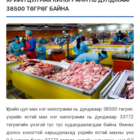
38500 ТӨГРӨГ БАЙНА
Үхрийн цул мах нэг килограмм нь дунджаар 38500 төгрөг,
үхрийн ястай мах нэг килограмм нь дунджаар 33772
төгрөгийн үнэтэй тус тус худалдаалагдаж байна. Өмнөх
долоо хоногтой харьцуулахад үхрийн ястай махны үнэ