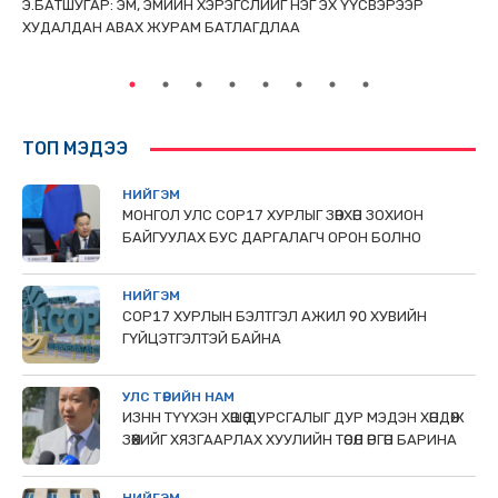
ТАЙ
Э.БАТШУГАР: ЭМ, ЭМИЙН ХЭРЭГСЛИЙГ НЭГ ЭХ ҮҮСВЭРЭЭР
С.
ХУДАЛДАН АВАХ ЖУРАМ БАТЛАГДЛАА
НИ
ТӨ
ТОП МЭДЭЭ
НИЙГЭМ
МОНГОЛ УЛС СОР17 ХУРЛЫГ ЗӨВХӨН ЗОХИОН
БАЙГУУЛАХ БУС ДАРГАЛАГЧ ОРОН БОЛНО
НИЙГЭМ
COP17 ХУРЛЫН БЭЛТГЭЛ АЖИЛ 90 ХУВИЙН
ГҮЙЦЭТГЭЛТЭЙ БАЙНА
УЛС ТӨРИЙН НАМ
ИЗНН ТҮҮХЭН ХӨШӨӨ ДУРСГАЛЫГ ДУР МЭДЭН ХӨНДӨЖ
ЗӨӨХИЙГ ХЯЗГААРЛАХ ХУУЛИЙН ТӨСӨЛ ӨРГӨН БАРИНА
НИЙГЭМ