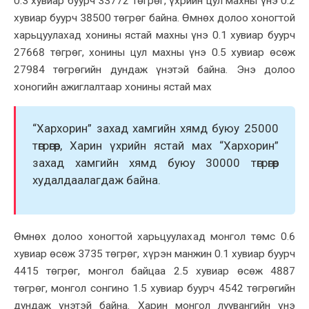
0.3 хувиар буурч 33772 төгрөг, үхрийн цул махны үнэ 0.2
хувиар буурч 38500 төгрөг байна. Өмнөх долоо хоногтой
харьцуулахад хонины ястай махны үнэ 0.1 хувиар буурч
27668 төгрөг, хонины цул махны үнэ 0.5 хувиар өсөж
27984 төгрөгийн дундаж үнэтэй байна. Энэ долоо
хоногийн ажиглалтаар хонины ястай мах
“Хархорин” захад хамгийн хямд буюу 25000
төгрөгөөр, Харин үхрийн ястай мах “Хархорин”
захад хамгийн хямд буюу 30000 төгрөгөөр
худалдаалагдаж байна.
Өмнөх долоо хоногтой харьцуулахад монгол төмс 0.6
хувиар өсөж 3735 төгрөг, хүрэн манжин 0.1 хувиар буурч
4415 төгрөг, монгол байцаа 2.5 хувиар өсөж 4887
төгрөг, монгол сонгино 1.5 хувиар буурч 4542 төгрөгийн
дундаж үнэтэй байна. Харин монгол луувангийн үнэ