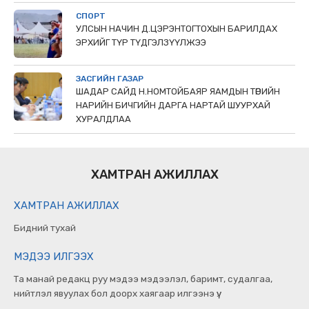
СПОРТ
УЛСЫН НАЧИН Д.ЦЭРЭНТОГТОХЫН БАРИЛДАХ
ЭРХИЙГ ТҮР ТҮДГЭЛЗҮҮЛЖЭЭ
ЗАСГИЙН ГАЗАР
ШАДАР САЙД Н.НОМТОЙБАЯР ЯАМДЫН ТӨРИЙН
НАРИЙН БИЧГИЙН ДАРГА НАРТАЙ ШУУРХАЙ
ХУРАЛДЛАА
ХАМТРАН АЖИЛЛАХ
ХАМТРАН АЖИЛЛАХ
Бидний тухай
МЭДЭЭ ИЛГЭЭХ
Та манай редакц руу мэдээ мэдээлэл, баримт, судалгаа,
нийтлэл явуулах бол доорх хаягаар илгээнэ үү.