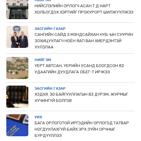
НИЙСЛЭЛИЙН ОРЛОГЧ АСАН Т.Д НАРТ
ХОЛБОГДОХ ХЭРГИЙГ ПРОКУРОРТ ШИЛЖҮҮЛЖЭЭ
ЗАСГИЙН ГАЗАР
САНГИЙН САЙД З.МЭНДСАЙХАН НҮБ-ЫН СУУРИН
ЗОХИЦУУЛАГЧ НОЁН ЯАП ВАН ХИЕРДЭНТЭЙ
УУЛЗЛАА
НИЙГЭМ
ҮЕРТ АВТСАН, ҮЕРИЙН УСАНД БООГДСОН 82
УДААГИЙН ДУУДЛАГА ОБЕГ-Т ИРЖЭЭ
ЗАСГИЙН ГАЗАР
ХЗДХЯ: 30 БАЙГУУЛЛАГЫН 83 ДҮРЭМ, ЖУРМЫГ
ХҮЧИНГҮЙ БОЛГОВ
УИХ
БАГА ОРЛОГОТОЙ ИРГЭДИЙН ОРЛОГОД ТАТВАР
НОГДУУЛАХГҮЙ БАЙХ ЭРХ ЗҮЙН ОРЧНЫГ
БҮРДҮҮЛЛЭЭ