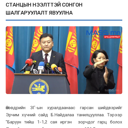
СТАНЦЫН НЭЭЛТТЭЙ СОНГОН
ШАЛГАРУУЛАЛТ ЯВУУЛНА
Өнөөдрийн ЗГ-ын хуралдаанаас гарсан шийдвэрийг
Эрчим хүчний сайд Б.Найдалаа танилцууллаа. Тэрээр
"Баруун тийш 1-1,2 сая иргэн зорчдог гарц болох