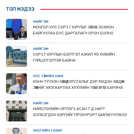
ТОП МЭДЭЭ
НИЙГЭМ
МОНГОЛ УЛС СОР17 ХУРЛЫГ ЗӨВХӨН ЗОХИОН
БАЙГУУЛАХ БУС ДАРГАЛАГЧ ОРОН БОЛНО
НИЙГЭМ
COP17 ХУРЛЫН БЭЛТГЭЛ АЖИЛ 90 ХУВИЙН
ГҮЙЦЭТГЭЛТЭЙ БАЙНА
УЛС ТӨРИЙН НАМ
ИЗНН ТҮҮХЭН ХӨШӨӨ ДУРСГАЛЫГ ДУР МЭДЭН ХӨНДӨЖ
ЗӨӨХИЙГ ХЯЗГААРЛАХ ХУУЛИЙН ТӨСӨЛ ӨРГӨН БАРИНА
НИЙГЭМ
НИЙСЛЭЛИЙН ОРЛОГЧ АСАН Т.Д НАРТ
ХОЛБОГДОХ ХЭРГИЙГ ПРОКУРОРТ ШИЛЖҮҮЛЖЭЭ
ЗАСГИЙН ГАЗАР