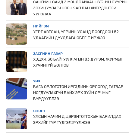
САНГИЙН САЙД З.МЭНДСАЙХАН НҮБ-ЫН СУУРИН
ЗОХИЦУУЛАГЧ НОЁН ЯАП ВАН ХИЕРДЭНТЭЙ
УУЛЗЛАА
НИЙГЭМ
ҮЕРТ АВТСАН, ҮЕРИЙН УСАНД БООГДСОН 82
УДААГИЙН ДУУДЛАГА ОБЕГ-Т ИРЖЭЭ
ЗАСГИЙН ГАЗАР
ХЗДХЯ: 30 БАЙГУУЛЛАГЫН 83 ДҮРЭМ, ЖУРМЫГ
ХҮЧИНГҮЙ БОЛГОВ
УИХ
БАГА ОРЛОГОТОЙ ИРГЭДИЙН ОРЛОГОД ТАТВАР
НОГДУУЛАХГҮЙ БАЙХ ЭРХ ЗҮЙН ОРЧНЫГ
БҮРДҮҮЛЛЭЭ
СПОРТ
УЛСЫН НАЧИН Д.ЦЭРЭНТОГТОХЫН БАРИЛДАХ
ЭРХИЙГ ТҮР ТҮДГЭЛЗҮҮЛЖЭЭ