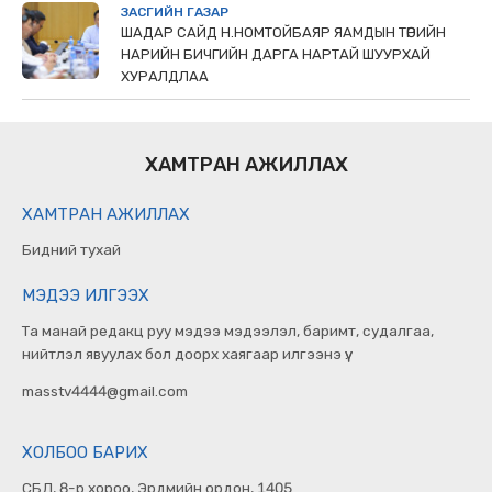
ЗАСГИЙН ГАЗАР
ШАДАР САЙД Н.НОМТОЙБАЯР ЯАМДЫН ТӨРИЙН
НАРИЙН БИЧГИЙН ДАРГА НАРТАЙ ШУУРХАЙ
ХУРАЛДЛАА
ХАМТРАН АЖИЛЛАХ
ХАМТРАН АЖИЛЛАХ
Бидний тухай
МЭДЭЭ ИЛГЭЭХ
Та манай редакц руу мэдээ мэдээлэл, баримт, судалгаа,
нийтлэл явуулах бол доорх хаягаар илгээнэ үү.
masstv4444@gmail.com
ХОЛБОО БАРИХ
СБД, 8-р хороо, Эрдмийн ордон, 1405