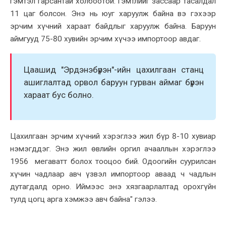
гэмтэл гарсантай холбоотой. Гэмтлийг зассаар тасалдал
11 цаг болсон. Энэ нь юуг харуулж байна вэ гэхээр
эрчим хүчний хараат байдлыг харуулж байна. Баруун
аймгууд 75-80 хувийн эрчим хүчээ импортоор авдаг.
Цаашид "Эрдэнэбүрэн"-ийн цахилгаан станц
ашиглалтад орвол баруун гурван аймаг бүрэн
хараат бус болно.
Цахилгаан эрчим хүчний хэрэглээ жил бүр 8-10 хувиар
нэмэгддэг. Энэ жил өвлийн оргил ачааллын хэрэглээ
1956 мегаватт болох тооцоо бий. Одоогийн суурилсан
хүчин чадлаар авч үзвэл импортоор аваад ч чадлын
дутагдалд орно. Иймээс энэ хязгаарлалтад орохгүйн
тулд цогц арга хэмжээ авч байна" гэлээ.