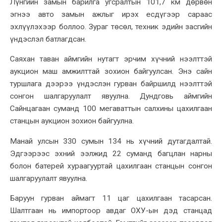
Лүнгийн замын барилга угсралтын 101,7 км дөрвөн
эгнээ авто замын ажлыг ирэх есдүгээр сараас
эхлүүлэхээр боллоо. Зураг төсөл, техник эдийн засгийн
үндэслэл батлагдсан.
Саяхан таван аймгийн нутагт эрчим хүчний нээлттэй
аукцион маш амжилттай зохион байгуулсан. Энэ сайн
туршлага дээрээ үндэслэн гурван байршилд нээлттэй
сонгон шалгаруулалт явуулна. Дундговь аймгийн
Сайнцагаан суманд 100 мегаваттын салхины цахилгаан
станцын аукцион зохион байгуулна.
Манай улсын 330 сумын 134 нь хүчний дутагдалтай.
Эдгээрээс эхний ээлжид 22 суманд багцлан нарны
болон батерей хураагууртай цахилгаан станцын сонгон
шалгаруулалт явуулна.
Баруун гурван аймагт 11 цаг цахилгаан тасарсан.
Шалтгаан нь импортоор авдаг ОХУ-ын дэд станцад