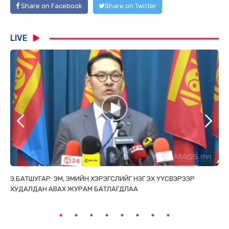
Share on Facebook
Share on Twitter
LIVE
ТАЙ
Э.БАТШУГАР: ЭМ, ЭМИЙН ХЭРЭГСЛИЙГ НЭГ ЭХ ҮҮСВЭРЭЭР
С.
ХУДАЛДАН АВАХ ЖУРАМ БАТЛАГДЛАА
НИ
ТӨ