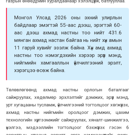
газрын өнөөдрийн хуралдаанаар хэлэлцүүлж, батлууллаа.
Монгол Улсад 2026 оны эхний улирлын
байдлаар эмэгтэй 55-аас дээш, эрэгтэй 60-
аас дээш ахмад настны тоо нийт 431.6
мянган ахмад настан байгаа нь нийт хүн амын
11 гаруй хувийг эзэлж байна. Хүн амд ахмад
настны тоо нэмэгдэхийн хэрээр эрүүл мэнд,
нийгмийн хамгааллын үйлчилгээний эрэлт,
хэрэгцээ өсөж байна.
Төлөвлөгөөнд ахмад настны орлогын баталгааг
сайжруулах, хөдөлмөр эрхлэлтийг дэмжих, эрүүл мэнд,
урт хугацааны тусламж, үйлчилгээний тогтолцоог хөгжүүлэх,
ахмад настны нийгмийн оролцоог дэмжих, цахим
технологийн хүртээмжийг сайжруулах, хяналт-шинжилгээ,
үнэлгээ, мэдээллийн тогтолцоог бэхжүүлэх гэсэн 6