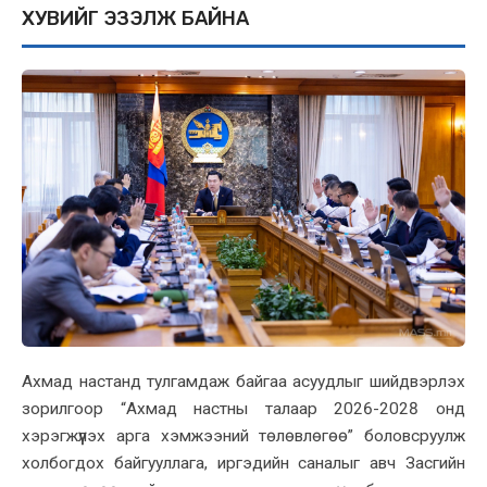
ХУВИЙГ ЭЗЭЛЖ БАЙНА
Ахмад настанд тулгамдаж байгаа асуудлыг шийдвэрлэх
зорилгоор “Ахмад настны талаар 2026-2028 онд
хэрэгжүүлэх арга хэмжээний төлөвлөгөө” боловсруулж
холбогдох байгууллага, иргэдийн саналыг авч Засгийн