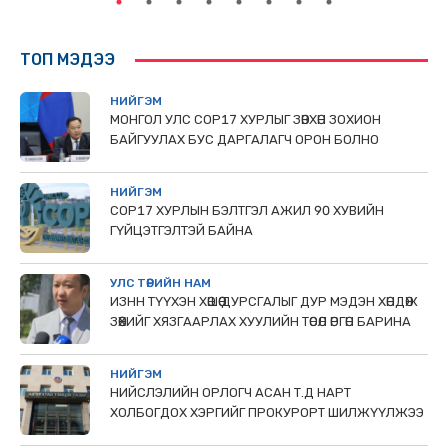
ТОП МЭДЭЭ
НИЙГЭМ
МОНГОЛ УЛС СОР17 ХУРЛЫГ ЗӨВХӨН ЗОХИОН
БАЙГУУЛАХ БУС ДАРГАЛАГЧ ОРОН БОЛНО
НИЙГЭМ
COP17 ХУРЛЫН БЭЛТГЭЛ АЖИЛ 90 ХУВИЙН
ГҮЙЦЭТГЭЛТЭЙ БАЙНА
УЛС ТӨРИЙН НАМ
ИЗНН ТҮҮХЭН ХӨШӨӨ ДУРСГАЛЫГ ДУР МЭДЭН ХӨНДӨЖ
ЗӨӨХИЙГ ХЯЗГААРЛАХ ХУУЛИЙН ТӨСӨЛ ӨРГӨН БАРИНА
НИЙГЭМ
НИЙСЛЭЛИЙН ОРЛОГЧ АСАН Т.Д НАРТ
ХОЛБОГДОХ ХЭРГИЙГ ПРОКУРОРТ ШИЛЖҮҮЛЖЭЭ