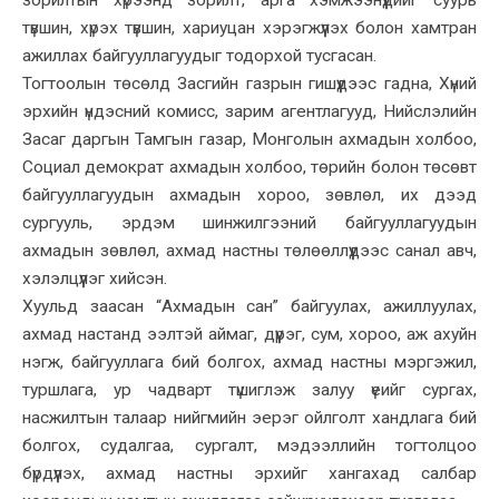
зорилтын хүрээнд зорилт, арга хэмжээнүүдийг суурь
түвшин, хүрэх түвшин, хариуцан хэрэгжүүлэх болон хамтран
ажиллах байгууллагуудыг тодорхой тусгасан.
Тогтоолын төсөлд Засгийн газрын гишүүдээс гадна, Хүний
эрхийн үндэсний комисс, зарим агентлагууд, Нийслэлийн
Засаг даргын Тамгын газар, Монголын ахмадын холбоо,
Социал демократ ахмадын холбоо, төрийн болон төсөвт
байгууллагуудын ахмадын хороо, зөвлөл, их дээд
сургууль, эрдэм шинжилгээний байгууллагуудын
ахмадын зөвлөл, ахмад настны төлөөллүүдээс санал авч,
хэлэлцүүлэг хийсэн.
Хуульд заасан “Ахмадын сан” байгуулах, ажиллуулах,
ахмад настанд ээлтэй аймаг, дүүрэг, сум, хороо, аж ахуйн
нэгж, байгууллага бий болгох, ахмад настны мэргэжил,
туршлага, ур чадварт түшиглэж залуу үеийг сургах,
насжилтын талаар нийгмийн эерэг ойлголт хандлага бий
болгох, судалгаа, сургалт, мэдээллийн тогтолцоо
бүрдүүлэх, ахмад настны эрхийг хангахад салбар