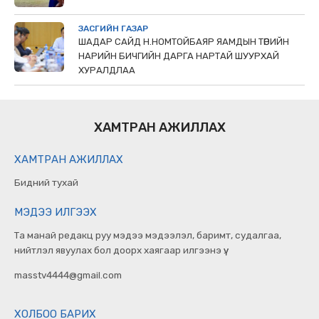
ЗАСГИЙН ГАЗАР
ШАДАР САЙД Н.НОМТОЙБАЯР ЯАМДЫН ТӨРИЙН
НАРИЙН БИЧГИЙН ДАРГА НАРТАЙ ШУУРХАЙ
ХУРАЛДЛАА
ХАМТРАН АЖИЛЛАХ
ХАМТРАН АЖИЛЛАХ
Бидний тухай
МЭДЭЭ ИЛГЭЭХ
Та манай редакц руу мэдээ мэдээлэл, баримт, судалгаа,
нийтлэл явуулах бол доорх хаягаар илгээнэ үү.
masstv4444@gmail.com
ХОЛБОО БАРИХ