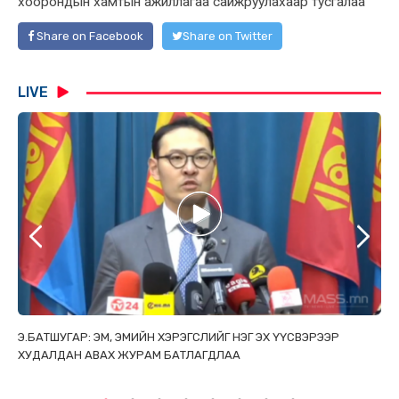
хоорондын хамтын ажиллагаа сайжруулахаар тусгалаа
Share on Facebook
Share on Twitter
LIVE
ТАЙ
Э.БАТШУГАР: ЭМ, ЭМИЙН ХЭРЭГСЛИЙГ НЭГ ЭХ ҮҮСВЭРЭЭР
С.
ХУДАЛДАН АВАХ ЖУРАМ БАТЛАГДЛАА
НИ
ТӨ