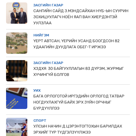
ЗАСГИЙН ГАЗАР
САНГИЙН САЙД З.МЭНДСАЙХАН НҮБ-ЫН СУУРИН
ЗОХИЦУУЛАГЧ НОЁН ЯАП ВАН ХИЕРДЭНТЭЙ
УУЛЗЛАА
НИЙГЭМ
ҮЕРТ АВТСАН, ҮЕРИЙН УСАНД БООГДСОН 82
УДААГИЙН ДУУДЛАГА ОБЕГ-Т ИРЖЭЭ
ЗАСГИЙН ГАЗАР
ХЗДХЯ: 30 БАЙГУУЛЛАГЫН 83 ДҮРЭМ, ЖУРМЫГ
ХҮЧИНГҮЙ БОЛГОВ
УИХ
БАГА ОРЛОГОТОЙ ИРГЭДИЙН ОРЛОГОД ТАТВАР
НОГДУУЛАХГҮЙ БАЙХ ЭРХ ЗҮЙН ОРЧНЫГ
БҮРДҮҮЛЛЭЭ
СПОРТ
УЛСЫН НАЧИН Д.ЦЭРЭНТОГТОХЫН БАРИЛДАХ
ЭРХИЙГ ТҮР ТҮДГЭЛЗҮҮЛЖЭЭ