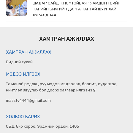
ШАДАР САЙД Н.НОМТОЙБАЯР ЯАМДЫН ТӨРИЙН
НАРИЙН БИЧГИЙН ДАРГА НАРТАЙ ШУУРХАЙ
ХУРАЛДЛАА
ХАМТРАН АЖИЛЛАХ
ХАМТРАН АЖИЛЛАХ
Бидний тухай
МЭДЭЭ ИЛГЭЭХ
Та манай редакц руу мэдээ мэдээлэл, баримт, судалгаа,
нийтлэл явуулах бол доорх хаягаар илгээнэ үү.
masstv4444@gmail.com
ХОЛБОО БАРИХ
СБД, 8-р хороо, Эрдмийн ордон, 1405