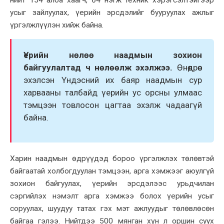
усыг зайлуулах, үерийн эрсдэлийг бууруулах ажлыг
үргэлжлүүлэн хийж байна.
Үерийн нөлөө наадмын зохион
байгуулалтад ч нөлөөлж эхэлжээ.
Өнөөдрөөс
эхэлсэн Үндэсний их баяр наадмын сур
харвааны талбайд үерийн ус орсны улмаас
тэмцээн товлосон цагтаа эхэлж чадаагүй
байна.
Харин наадмын өдрүүдэд бороо үргэлжлэх төлөвтэй
байгаатай холбогдуулан тэмцээн, арга хэмжээг аюулгүй
зохион байгуулах, үерийн эрсдэлээс урьдчилан
сэргийлэх нэмэлт арга хэмжээ болох үерийн усыг
соруулах, шуудуу татах гэх мэт ажлуудыг төлөвлөсөн
байгаа гэлээ. Нийтдээ 500 мянган хүн л оршин суух