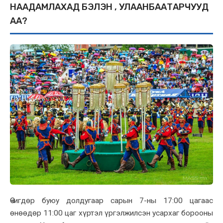
НААДАМЛАХАД БЭЛЭН ҮҮ, УЛААНБААТАРЧУУД
АА?
Өчигдөр буюу долдугаар сарын 7-ны 17:00 цагаас
өнөөдөр 11:00 цаг хүртэл үргэлжилсэн усархаг борооны