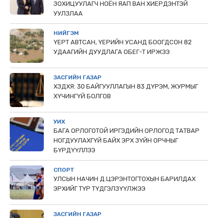
ЗОХИЦУУЛАГЧ НОЁН ЯАП ВАН ХИЕРДЭНТЭЙ
УУЛЗЛАА
НИЙГЭМ
ҮЕРТ АВТСАН, ҮЕРИЙН УСАНД БООГДСОН 82
УДААГИЙН ДУУДЛАГА ОБЕГ-Т ИРЖЭЭ
ЗАСГИЙН ГАЗАР
ХЗДХЯ: 30 БАЙГУУЛЛАГЫН 83 ДҮРЭМ, ЖУРМЫГ
ХҮЧИНГҮЙ БОЛГОВ
УИХ
БАГА ОРЛОГОТОЙ ИРГЭДИЙН ОРЛОГОД ТАТВАР
НОГДУУЛАХГҮЙ БАЙХ ЭРХ ЗҮЙН ОРЧНЫГ
БҮРДҮҮЛЛЭЭ
СПОРТ
УЛСЫН НАЧИН Д.ЦЭРЭНТОГТОХЫН БАРИЛДАХ
ЭРХИЙГ ТҮР ТҮДГЭЛЗҮҮЛЖЭЭ
ЗАСГИЙН ГАЗАР