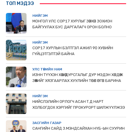
ТОП МЭДЭЭ
НИЙГЭМ
МОНГОЛ УЛС СОР17 ХУРЛЫГ ЗӨВХӨН ЗОХИОН
БАЙГУУЛАХ БУС ДАРГАЛАГЧ ОРОН БОЛНО
НИЙГЭМ
COP17 ХУРЛЫН БЭЛТГЭЛ АЖИЛ 90 ХУВИЙН
ГҮЙЦЭТГЭЛТЭЙ БАЙНА
УЛС ТӨРИЙН НАМ
ИЗНН ТҮҮХЭН ХӨШӨӨ ДУРСГАЛЫГ ДУР МЭДЭН ХӨНДӨЖ
ЗӨӨХИЙГ ХЯЗГААРЛАХ ХУУЛИЙН ТӨСӨЛ ӨРГӨН БАРИНА
НИЙГЭМ
НИЙСЛЭЛИЙН ОРЛОГЧ АСАН Т.Д НАРТ
ХОЛБОГДОХ ХЭРГИЙГ ПРОКУРОРТ ШИЛЖҮҮЛЖЭЭ
ЗАСГИЙН ГАЗАР
САНГИЙН САЙД З.МЭНДСАЙХАН НҮБ-ЫН СУУРИН