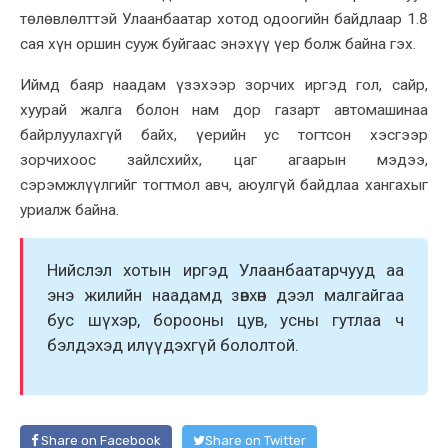
төлөвлөлттэй Улаанбаатар хотод одоогийн байдлаар 1.8
сая хүн оршин сууж буйгаас энэхүү үер болж байна гэх.
Иймд баяр наадам үзэхээр зорчих иргэд гол, сайр,
хуурай жалга болон нам дор газарт автомашинаа
байрлуулахгүй байх, үерийн ус тогтсон хэсгээр
зорчихоос зайлсхийх, цаг агаарын мэдээ,
сэрэмжлүүлгийг тогтмол авч, аюулгүй байдлаа хангахыг
уриалж байна.
Нийслэл хотын иргэд Улаанбаатарчууд аа
энэ жилийн наадамд зөвхөн дээл малгайгаа
бус шүхэр, борооны цув, усны гутлаа ч
бэлдэхэд илүүдэхгүй бололтой.
Share on Facebook
Share on Twitter