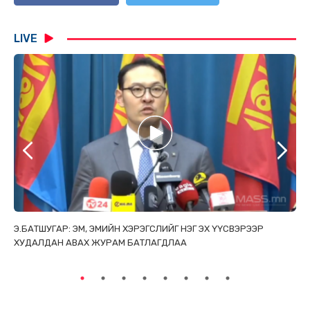
LIVE
ТАЙ
Э.БАТШУГАР: ЭМ, ЭМИЙН ХЭРЭГСЛИЙГ НЭГ ЭХ ҮҮСВЭРЭЭР
С.
ХУДАЛДАН АВАХ ЖУРАМ БАТЛАГДЛАА
НИ
ТӨ