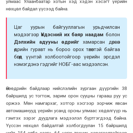
улмаас Улаанбаатар хотын хэд хэдэн хэсэгт үерийн
нөхцөл байдал үүсээд байна.
Цаг уурын байгууллагын урьдчилсан
мэдээгээр
Үндэсний их баяр наадам
болон
Дэлхийн адууны өдрийг
хамарсан дөрвөн
өдрийн гуравт нь бороо орох төлөвтэй байгаа
бөгөөд үүнтэй холбоотойгоор үерийн эрсдэл
нэмэгдэнэ гэдгийг НОБГ-аас мэдээлсэн.
Өнөөдрийн байдлаар нийслэлийн зургаан дүүргийн 38
байршилд ус тогтож, зарим орон сууцны гарааш руу ус
оржээ. Мөн намгархаг, хотгор хэсгээр зорчиж явсан
автомашинууд үерийн усанд орсны улмаас хөдөлгүүр нь
гэмтэх зэрэг дуудлага мэдээлэл бүртгэгдээд байна.
Үүссэн нөхцөл байдалтай холбогдуулан 15 байршилд
нийт 154 алба хаагч, 64 нэгж техник хэрэгсэлтэйгээр