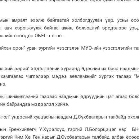
ын амралт эхэлж байгаатай холбогдуулан үер, усны осо
, авч хэрэгжүүлж байгаа ажил, болзошгүй эрсдэлээс урь
ллийг өнөөдөр ОБЕГ-т өгнө.
йхан орон” уран зургийн үзэсгэлэн МУЭ-ийн үзэсгэлэгийн т
ал хийгээрэй” хөдөлгөөний хүрээнд Үндэсний их баяр наадмы
 хамгаалах чиглэлээр мэдээ зөвлөмжийг хүргэх талаар “
нэ.
ны шинжилгээний газраас наадмын өдрүүдийн цаг агаар бол
ийн байрандаа мэдээлэл хийнэ.
гол” үндэсний хувцасны наадам Д.Сүхбаатарын талбайд эхэл
н Ерөнхийлөгч У.Хүрэлсүх, гэргий Л.Болорцэцэг нар БН
эргий Ким Хе Гён нарыг Д.Сүхбаатарын талбайд албан ёсоор