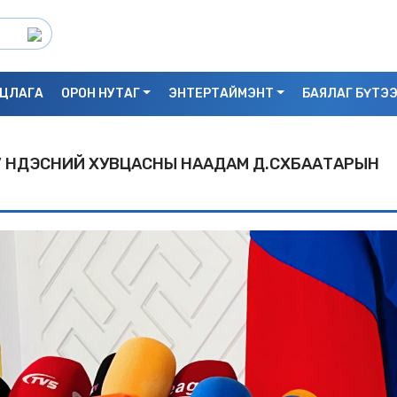
ЦЛАГА
ОРОН НУТАГ
ЭНТЕРТАЙМЭНТ
БАЯЛАГ БҮТЭ
 ҮНДЭСНИЙ ХУВЦАСНЫ НААДАМ Д.СҮХБААТАРЫН
С.БАЯРБИЛЭГ: ДРАГОН ТӨВИЙН 3 ДАВХ
УНАСАН 25 НАСТАЙ ЭМЭГТЭЙ АМИА Х
БАЙЖ БОЛЗОШГҮЙ