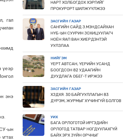
НАРТ ХОЛБОГДОХ ХЭРГИЙГ
ПРОКУРОРТ ШИЛЖҮҮЛЖЭЭ
л, гал
ЗАСГИЙН ГАЗАР
САНГИЙН САЙД З.МЭНДСАЙХАН
дчилан
НҮБ-ЫН СУУРИН ЗОХИЦУУЛАГЧ
НОЁН ЯАП ВАН ХИЕРДЭНТЭЙ
УУЛЗЛАА
анхимд
НИЙГЭМ
ҮЕРТ АВТСАН, ҮЕРИЙН УСАНД
н үеэр
БООГДСОН 82 УДААГИЙН
Монгол
ДУУДЛАГА ОБЕГ-Т ИРЖЭЭ
ЗАСГИЙН ГАЗАР
ХЗДХЯ: 30 БАЙГУУЛЛАГЫН 83
он энэ
ДҮРЭМ, ЖУРМЫГ ХҮЧИНГҮЙ БОЛГОВ
нэ.
УИХ
БАГА ОРЛОГОТОЙ ИРГЭДИЙН
СУ-ын
ОРЛОГОД ТАТВАР НОГДУУЛАХГҮЙ
БАЙХ ЭРХ ЗҮЙН ОРЧНЫГ
 угтах