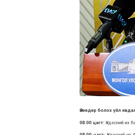
Өнөөдөр болох үйл явдал
08:00 цагт:
Үндэсний их б
08:00 цагт:
Үндэсний их 