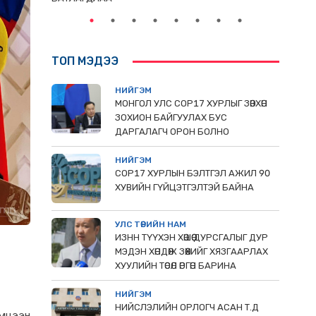
ТОП МЭДЭЭ
НИЙГЭМ
МОНГОЛ УЛС СОР17 ХУРЛЫГ ЗӨВХӨН
ЗОХИОН БАЙГУУЛАХ БУС
ДАРГАЛАГЧ ОРОН БОЛНО
НИЙГЭМ
COP17 ХУРЛЫН БЭЛТГЭЛ АЖИЛ 90
ХУВИЙН ГҮЙЦЭТГЭЛТЭЙ БАЙНА
УЛС ТӨРИЙН НАМ
ИЗНН ТҮҮХЭН ХӨШӨӨ ДУРСГАЛЫГ ДУР
МЭДЭН ХӨНДӨЖ ЗӨӨХИЙГ ХЯЗГААРЛАХ
ХУУЛИЙН ТӨСӨЛ ӨРГӨН БАРИНА
НИЙГЭМ
НИЙСЛЭЛИЙН ОРЛОГЧ АСАН Т.Д
эмцээн