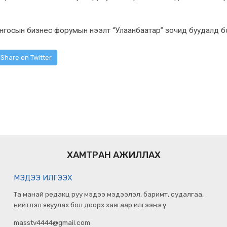
госын бизнес форумын нээлт “Улаанбаатар” зочид буудалд б
Share on Twitter
ХАМТРАН АЖИЛЛАХ
МЭДЭЭ ИЛГЭЭХ
Та манай редакц руу мэдээ мэдээлэл, баримт, судалгаа,
нийтлэл явуулах бол доорх хаягаар илгээнэ үү.
masstv4444@gmail.com