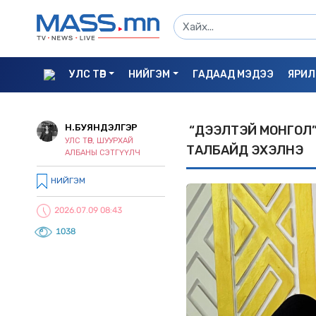
УЛС ТӨР
НИЙГЭМ
ГАДААД МЭДЭЭ
ЯРИЛ
Н.БУЯНДЭЛГЭР
“ДЭЭЛТЭЙ МОНГОЛ”
УЛС ТӨР, ШУУРХАЙ
ТАЛБАЙД ЭХЭЛНЭ
АЛБАНЫ СЭТГҮҮЛЧ
НИЙГЭМ
2026.07.09 08:43
1038