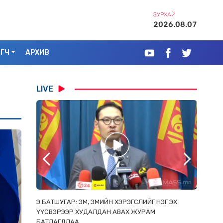
ЗУРХАЙ
2026.08.07
ЭГЧ
АРХИВ
LIVE
РААС
Э.БАТШУГАР: ЭМ, ЭМИЙН ХЭРЭГСЛИЙГ НЭГ ЭХ
С.АМАР
ОРЛОСОН
ҮҮСВЭРЭЭР ХУДАЛДАН АВАХ ЖУРАМ
ИРГЭД, 
БАТЛАГДЛАА
ЗОРИУЛ