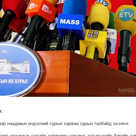
:
аяр наадмын үндэсний сурын харваа сурын талбайд эхэлнэ.
баяр наадмын шагайн харвааны насанд хүрэгчдийн багийн т