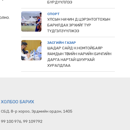
БҮРДҮҮЛЛЭЭ
СПОРТ
олно.
УЛСЫН НАЧИН Д.ЦЭРЭНТОГТОХЫН
БАРИЛДАХ ЭРХИЙГ ТҮР
ТҮДГЭЛЗҮҮЛЖЭЭ
ЗАСГИЙН ГАЗАР
ШАДАР САЙД Н.НОМТОЙБАЯР
ЯАМДЫН ТӨРИЙН НАРИЙН БИЧГИЙН
ДАРГА НАРТАЙ ШУУРХАЙ
ХУРАЛДЛАА
ХОЛБОО БАРИХ
СБД, 8-р хороо, Эрдмийн ордон, 1405
99 100 976, 99 109792