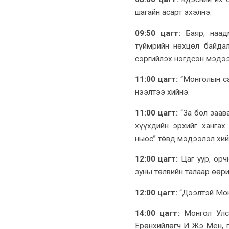
шагайн асарт эхэлнэ.
09:50 цагт:
Баяр, наадм
түймрийн нөхцөл байдал
сэргийлэх нэгдсэн мэдээ
11:00 цагт:
“Монголын са
нээлтээ хийнэ.
11:00 цагт:
“За бол заав
хүүхдийн эрхийг хангах
ньюс” төвд мэдээлэл хий
12:00 цагт:
Цаг уур, орч
зуны төлвийн талаар өөр
12:00 цагт:
“Дээлтэй Мон
14:00 цагт:
Монгол Улсы
Ерөнхийлөгч И Жэ Мён, г