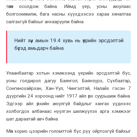
төлөв осолдож байна. Иймд үер, усны аюулаас
болгоомжилж, бага насны хүүхдээсээ хараа хяналтаа
салгахгүй байхыг анхааруулж байна.
Нийт хүн амын 19.4 хувь нь үерийн эрсдэлтэй
бүсэд амьдарч байна.
Улаанбаатар хотын хэмжээнд үерийн эрсдэлтэй бүс,
усны голдирол дагуу Баянгол, Баянзүрх, Сүхбаатар,
Сонгинохайрхан, Хан-Уул, Чингэлтэй, Налайх гэсэн 7
дүүргийн 24 хороонд нийт 1917 айл өрх суурьшиж байна.
Эдгээр айл өрхийн аюулгүй байдлыг хангах үүднээс
холбогдох албанаас нүүлгэн шилжүүлэх арга хэмжээг
шат дараатай авч байна.
Мөн хорио цээрийн голомттой бүс рүү ойртохгүй байхыг