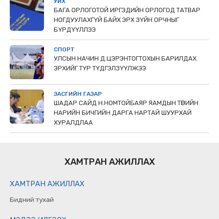
УИХ
БАГА ОРЛОГОТОЙ ИРГЭДИЙН ОРЛОГОД ТАТВАР
НОГДУУЛАХГҮЙ БАЙХ ЭРХ ЗҮЙН ОРЧНЫГ
БҮРДҮҮЛЛЭЭ
СПОРТ
УЛСЫН НАЧИН Д.ЦЭРЭНТОГТОХЫН БАРИЛДАХ
ЭРХИЙГ ТҮР ТҮДГЭЛЗҮҮЛЖЭЭ
ЗАСГИЙН ГАЗАР
ШАДАР САЙД Н.НОМТОЙБАЯР ЯАМДЫН ТӨРИЙН
НАРИЙН БИЧГИЙН ДАРГА НАРТАЙ ШУУРХАЙ
ХУРАЛДЛАА
ХАМТРАН АЖИЛЛАХ
ХАМТРАН АЖИЛЛАХ
Бидний тухай