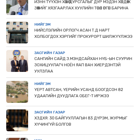
ИЗНН ТҮҮХЭН ХӨШӨӨ ДУРСГАЛЫГ ДУР МЭДЭН ХӨНДӨЖ
ЗӨӨХИЙГ ХЯЗГААРЛАХ ХУУЛИЙН ТӨСӨЛ ӨРГӨН БАРИНА
НИЙГЭМ
НИЙСЛЭЛИЙН ОРЛОГЧ АСАН Т.Д НАРТ
ХОЛБОГДОХ ХЭРГИЙГ ПРОКУРОРТ ШИЛЖҮҮЛЖЭЭ
ЗАСГИЙН ГАЗАР
САНГИЙН САЙД З.МЭНДСАЙХАН НҮБ-ЫН СУУРИН
ЗОХИЦУУЛАГЧ НОЁН ЯАП ВАН ХИЕРДЭНТЭЙ
УУЛЗЛАА
НИЙГЭМ
ҮЕРТ АВТСАН, ҮЕРИЙН УСАНД БООГДСОН 82
УДААГИЙН ДУУДЛАГА ОБЕГ-Т ИРЖЭЭ
ЗАСГИЙН ГАЗАР
ХЗДХЯ: 30 БАЙГУУЛЛАГЫН 83 ДҮРЭМ, ЖУРМЫГ
ХҮЧИНГҮЙ БОЛГОВ