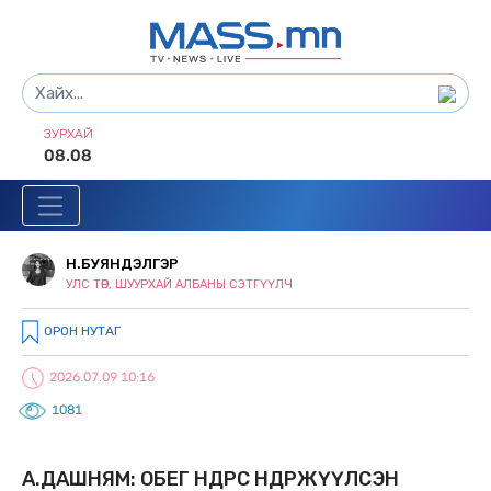
ЗУРХАЙ
08.08
Н.БУЯНДЭЛГЭР
УЛС ТӨР, ШУУРХАЙ АЛБАНЫ СЭТГҮҮЛЧ
ОРОН НУТАГ
2026.07.09 10:16
1081
А.ДАШНЯМ: ОБЕГ ӨНӨӨДРӨӨС ӨНДӨРЖҮҮЛСЭН