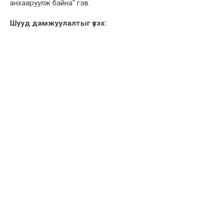
анхааруулж байна" гэв.
Шууд дамжуулалтыг үзэх: