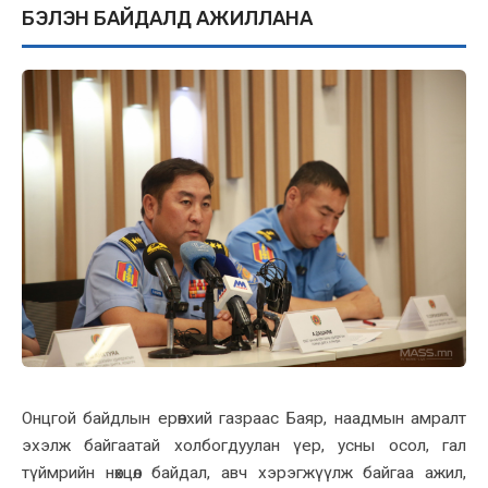
БЭЛЭН БАЙДАЛД АЖИЛЛАНА
Онцгой байдлын ерөнхий газраас Баяр, наадмын амралт
эхэлж байгаатай холбогдуулан үер, усны осол, гал
түймрийн нөхцөл байдал, авч хэрэгжүүлж байгаа ажил,