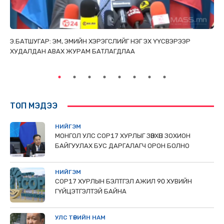
ТАЙ
Э.БАТШУГАР: ЭМ, ЭМИЙН ХЭРЭГСЛИЙГ НЭГ ЭХ ҮҮСВЭРЭЭР
С.
ХУДАЛДАН АВАХ ЖУРАМ БАТЛАГДЛАА
НИ
ТӨ
ТОП МЭДЭЭ
НИЙГЭМ
МОНГОЛ УЛС СОР17 ХУРЛЫГ ЗӨВХӨН ЗОХИОН
БАЙГУУЛАХ БУС ДАРГАЛАГЧ ОРОН БОЛНО
НИЙГЭМ
COP17 ХУРЛЫН БЭЛТГЭЛ АЖИЛ 90 ХУВИЙН
ГҮЙЦЭТГЭЛТЭЙ БАЙНА
УЛС ТӨРИЙН НАМ