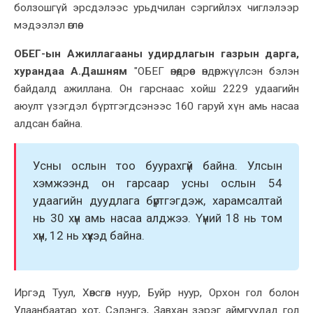
болзошгүй эрсдэлээс урьдчилан сэргийлэх чиглэлээр
мэдээлэл өглөө.
ОБЕГ-ын Ажиллагааны удирдлагын газрын дарга,
хурандаа А.Дашням
"ОБЕГ өнөөдрөөс өндөржүүлсэн бэлэн
байдалд ажиллана. Он гарснаас хойш 2229 удаагийн
аюулт үзэгдэл бүртгэгдсэнээс 160 гаруй хүн амь насаа
алдсан байна.
Усны ослын тоо буурахгүй байна.
Улсын
хэмжээнд он гарсаар усны ослын 54
удаагийн дуудлага бүртгэгдэж, харамсалтай
нь 30 хүн амь насаа алджээ. Үүний 18 нь том
хүн, 12 нь хүүхэд байна.
Иргэд Туул, Хөвсгөл нуур, Буйр нуур, Орхон гол болон
Улаанбаатар хот, Сэлэнгэ, Завхан зэрэг аймгуудад гол