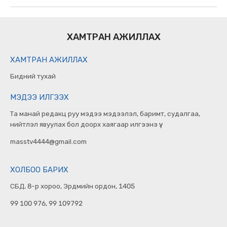
ХАМТРАН АЖИЛЛАХ
ХАМТРАН АЖИЛЛАХ
Бидний тухай
МЭДЭЭ ИЛГЭЭХ
Та манай редакц руу мэдээ мэдээлэл, баримт, судалгаа,
нийтлэл явуулах бол доорх хаягаар илгээнэ үү.
masstv4444@gmail.com
ХОЛБОО БАРИХ
СБД, 8-р хороо, Эрдмийн ордон, 1405
99 100 976, 99 109792