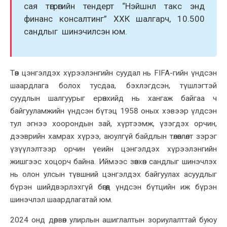
сая төгрөгийн тендерт “Нэйшнл такс энд
финанс консалтинг” ХХК шалгарч, 10.500
сандлыг шинэчилсэн юм.
Төв цэнгэлдэх хүрээлэнгийн суудал нь FIFA-гийн үндсэн
шаардлага болох тусдаа, бэхлэгдсэн, түшлэгтэй
суудлын шалгуурыг ерөнхийд нь хангаж байгаа ч
байгууламжийн үндсэн бүтэц 1958 оных хэвээр үлдсэн
тул эгнээ хоорондын зай, хүртээмж, үзэгдэх орчин,
дээврийн хамрах хүрээ, аюулгүй байдлын төлөвлөлт зэрэг
үзүүлэлтээр орчин үеийн цэнгэлдэх хүрээлэнгийн
жишгээс хоцорч байна. Иймээс зөвхөн сандлыг шинэчлэх
нь олон улсын түвшний цэнгэлдэх байгуулах асуудлыг
бүрэн шийдвэрлэхгүй бөгөөд үндсэн бүтцийн иж бүрэн
шинэчлэл шаардлагатай юм.
2024 онд дөрвөн улирлын ашиглалтын зориулалттай буюу