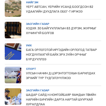
НИЙГЭМ
ҮЕРТ АВТСАН, ҮЕРИЙН УСАНД БООГДСОН 82
УДААГИЙН ДУУДЛАГА ОБЕГ-Т ИРЖЭЭ
ЗАСГИЙН ГАЗАР
ХЗДХЯ: 30 БАЙГУУЛЛАГЫН 83 ДҮРЭМ, ЖУРМЫГ
ХҮЧИНГҮЙ БОЛГОВ
УИХ
БАГА ОРЛОГОТОЙ ИРГЭДИЙН ОРЛОГОД ТАТВАР
НОГДУУЛАХГҮЙ БАЙХ ЭРХ ЗҮЙН ОРЧНЫГ
БҮРДҮҮЛЛЭЭ
СПОРТ
УЛСЫН НАЧИН Д.ЦЭРЭНТОГТОХЫН БАРИЛДАХ
ЭРХИЙГ ТҮР ТҮДГЭЛЗҮҮЛЖЭЭ
ЗАСГИЙН ГАЗАР
ШАДАР САЙД Н.НОМТОЙБАЯР ЯАМДЫН ТӨРИЙН
НАРИЙН БИЧГИЙН ДАРГА НАРТАЙ ШУУРХАЙ
ХУРАЛДЛАА