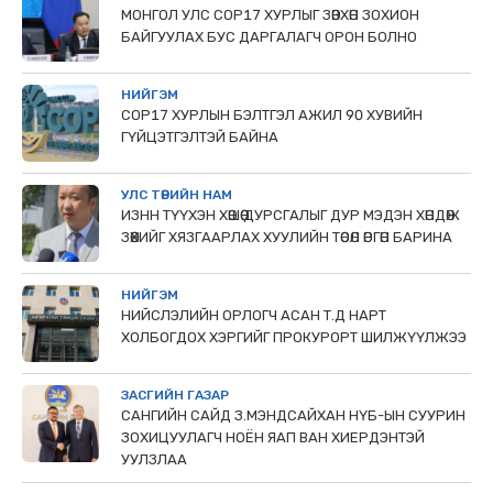
МОНГОЛ УЛС СОР17 ХУРЛЫГ ЗӨВХӨН ЗОХИОН
БАЙГУУЛАХ БУС ДАРГАЛАГЧ ОРОН БОЛНО
НИЙГЭМ
COP17 ХУРЛЫН БЭЛТГЭЛ АЖИЛ 90 ХУВИЙН
ГҮЙЦЭТГЭЛТЭЙ БАЙНА
УЛС ТӨРИЙН НАМ
ИЗНН ТҮҮХЭН ХӨШӨӨ ДУРСГАЛЫГ ДУР МЭДЭН ХӨНДӨЖ
ЗӨӨХИЙГ ХЯЗГААРЛАХ ХУУЛИЙН ТӨСӨЛ ӨРГӨН БАРИНА
НИЙГЭМ
НИЙСЛЭЛИЙН ОРЛОГЧ АСАН Т.Д НАРТ
ХОЛБОГДОХ ХЭРГИЙГ ПРОКУРОРТ ШИЛЖҮҮЛЖЭЭ
ЗАСГИЙН ГАЗАР
САНГИЙН САЙД З.МЭНДСАЙХАН НҮБ-ЫН СУУРИН
ЗОХИЦУУЛАГЧ НОЁН ЯАП ВАН ХИЕРДЭНТЭЙ
УУЛЗЛАА