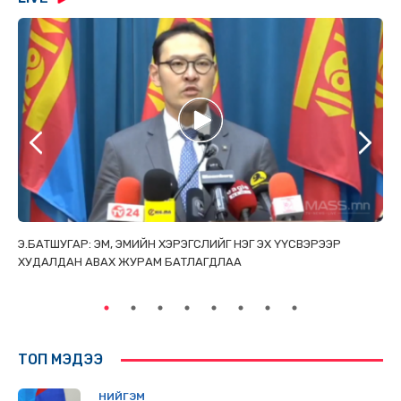
ТАЙ
Э.БАТШУГАР: ЭМ, ЭМИЙН ХЭРЭГСЛИЙГ НЭГ ЭХ ҮҮСВЭРЭЭР
С.
ХУДАЛДАН АВАХ ЖУРАМ БАТЛАГДЛАА
НИ
ТӨ
ТОП МЭДЭЭ
НИЙГЭМ