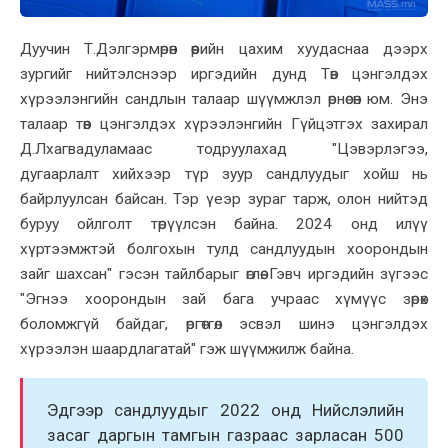
Дуучин Т.Дэлгэрмөрөн өөрийн цахим хуудаснаа дээрх
зургийг нийтэлснээр иргэдийн дунд Төв цэнгэлдэх
хүрээлэнгийн сандлын талаар шүүмжлэл өрнөсөн юм. Энэ
талаар төв цэнгэлдэх хүрээлэнгийн Гүйцэтгэх захирал
Д.Лхагвадуламаас тодруулахад "Цэвэрлэгээ,
дугаарлалт хийхээр түр зуур сандлуудыг хойш нь
байрлуулсан байсан. Тэр үеэр зураг тарж, олон нийтэд
буруу ойлголт төрүүлсэн байна. 2024 онд илүү
хүртээмжтэй болгохын тулд сандлуудын хоорондын
зайг шахсан" гэсэн тайлбарыг өглөө. Гэвч иргэдийн зүгээс
"Эгнээ хоорондын зай бага учраас хүмүүс зөрөх
боломжгүй байдаг, өргөтгөл эсвэл шинэ цэнгэлдэх
хүрээлэн шаардлагатай" гэж шүүмжилж байна.
Эдгээр сандлуудыг 2022 онд Нийслэлийн
засаг даргын тамгын газраас зарласан 500