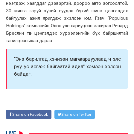
нээгдэж, хаагддаг дээвэртэй, доороо авто зогсоолтой,
30 мянга гаруй хүний суудал бүхий шинэ цэнгэлдэх
байгуулах ажил яригдаж эхэлсэн юм. Гэвч “Populous
Holdings” компанийн Олон улс хариуцсан захирал Ричард
Бреслин төв цэнгэлдэх хүрээлэнгийн бүх байршилтай
танилцсаныхаа дараа
"Энэ барилгад хэчнээн мөнгө зарцуулаад ч элс
рүү ус асгаж байгаатай адил" хэмээн хэлсэн
байдаг.
Share on Facebook
Share on Twitter
LIVE