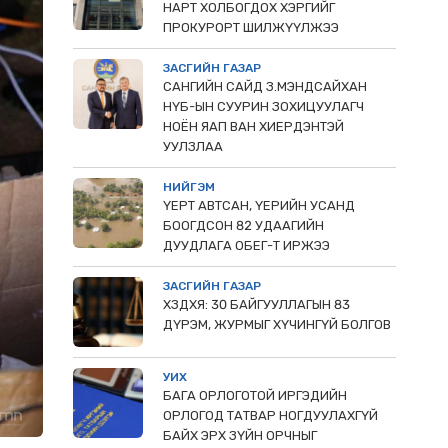
НАРТ ХОЛБОГДОХ ХЭРГИЙГ
ПРОКУРОРТ ШИЛЖҮҮЛЖЭЭ
ЗАСГИЙН ГАЗАР
САНГИЙН САЙД З.МЭНДСАЙХАН
НҮБ-ЫН СУУРИН ЗОХИЦУУЛАГЧ
НОЁН ЯАП ВАН ХИЕРДЭНТЭЙ
УУЛЗЛАА
НИЙГЭМ
ҮЕРТ АВТСАН, ҮЕРИЙН УСАНД
БООГДСОН 82 УДААГИЙН
ДУУДЛАГА ОБЕГ-Т ИРЖЭЭ
ЗАСГИЙН ГАЗАР
ХЗДХЯ: 30 БАЙГУУЛЛАГЫН 83
ДҮРЭМ, ЖУРМЫГ ХҮЧИНГҮЙ БОЛГОВ
УИХ
БАГА ОРЛОГОТОЙ ИРГЭДИЙН
ОРЛОГОД ТАТВАР НОГДУУЛАХГҮЙ
БАЙХ ЭРХ ЗҮЙН ОРЧНЫГ