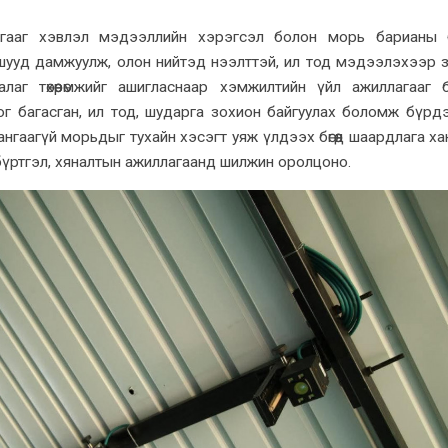
гааг хэвлэл мэдээллийн хэрэгсэл болон морь барианы 
шууд дамжуулж, олон нийтэд нээлттэй, ил тод мэдээлэхээр 
алаг төхөөрөмжийг ашигласнаар хэмжилтийн үйл ажиллагааг 
ог багасган, ил тод, шударга зохион байгуулах боломж бүрд
гаагүй морьдыг тухайн хэсэгт уяж үлдээх бөгөөд шаардлага ха
үртгэл, хяналтын ажиллагаанд шилжин оролцоно.