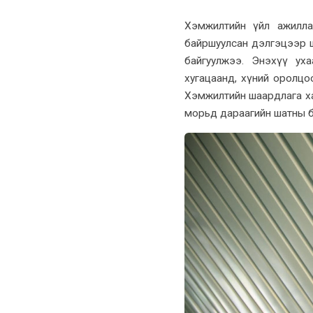
Хэмжилтийн үйл ажилла
байршуулсан дэлгэцээр 
байгуулжээ. Энэхүү уха
хугацаанд, хүний оролцо
Хэмжилтийн шаардлага хан
морьд дараагийн шатны б