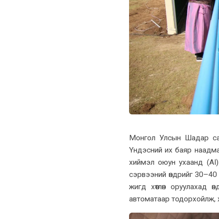
Монгол Улсын Шадар сай
Үндэсний их баяр наадм
хиймэл оюун ухаанд (AI) с
сэрвээний өндрийг 30–40 с
жигд хөтлөн оруулахад 
автоматаар тодорхойлж, 