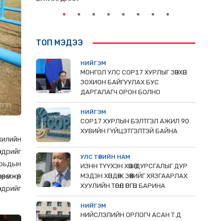
ТОП МЭДЭЭ
НИЙГЭМ
МОНГОЛ УЛС СОР17 ХУРЛЫГ ЗӨВХӨН
ЗОХИОН БАЙГУУЛАХ БУС
ДАРГАЛАГЧ ОРОН БОЛНО
НИЙГЭМ
COP17 ХУРЛЫН БЭЛТГЭЛ АЖИЛ 90
ХУВИЙН ГҮЙЦЭТГЭЛТЭЙ БАЙНА
жилийн
ндрийг
УЛС ТӨРИЙН НАМ
орьдын
ИЗНН ТҮҮХЭН ХӨШӨӨ ДУРСГАЛЫГ ДУР
өмжөөр
МЭДЭН ХӨНДӨЖ ЗӨӨХИЙГ ХЯЗГААРЛАХ
ХУУЛИЙН ТӨСӨЛ ӨРГӨН БАРИНА
ндрийг
НИЙГЭМ
НИЙСЛЭЛИЙН ОРЛОГЧ АСАН Т.Д