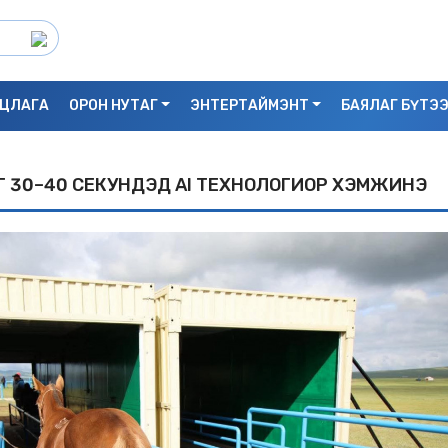
ЦЛАГА
ОРОН НУТАГ
ЭНТЕРТАЙМЭНТ
БАЯЛАГ БҮТЭ
Г 30–40 СЕКУНДЭД AI ТЕХНОЛОГИОР ХЭМЖИНЭ
С.БАЯРБИЛЭГ: ДРАГОН ТӨВИЙН 3 ДАВХ
УНАСАН 25 НАСТАЙ ЭМЭГТЭЙ АМИА Х
БАЙЖ БОЛЗОШГҮЙ