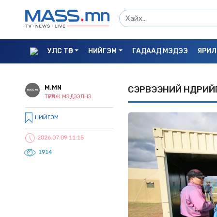
УЛС ТӨР
НИЙГЭМ
ГАДААД МЭДЭЭ
ЯРИЛ
M.MN
СЭРВЭЭНИЙ ӨНДРИЙ
ТҮРҮҮЛЖ МЭДЭЭЛНЭ
НИЙГЭМ
2026.07.09 11:15
1914