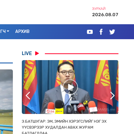
ЗУРХАЙ
2026.08.07
ЭГЧ
АРХИВ
LIVE
РААС
Э.БАТШУГАР: ЭМ, ЭМИЙН ХЭРЭГСЛИЙГ НЭГ ЭХ
С.АМАР
ОРЛОСОН
ҮҮСВЭРЭЭР ХУДАЛДАН АВАХ ЖУРАМ
ИРГЭД, 
БАТЛАГДЛАА
ЗОРИУЛ