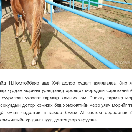
д Н.Номтойбаяр өнөөдөр Хүй долоо худагт ажиллалаа. Энэ 
аар хурдан морины уралдаанд оролцох морьдын сэрвээний ө
уурилсан ухаалаг төхөөрөмжөөр хэмжих юм. Энэхүү төхөөрөмжөөр м
екундын дотор хэмжих бөгөөд хэмжилтийн үеэр уяач морийг төхөөр
өндөр хүчин чадалтай 5 камер бүхий AI систем сэрвээний ө
хэмжилтийн үр дүнг шууд дэлгэцээр харуулна.