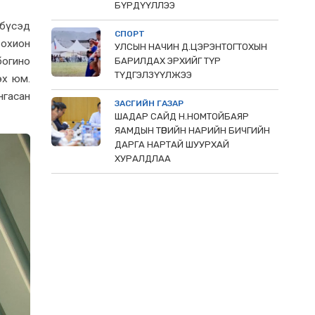
БҮРДҮҮЛЛЭЭ
бүсэд
СПОРТ
зохион
УЛСЫН НАЧИН Д.ЦЭРЭНТОГТОХЫН
богино
БАРИЛДАХ ЭРХИЙГ ТҮР
ТҮДГЭЛЗҮҮЛЖЭЭ
эх юм.
нгасан
ЗАСГИЙН ГАЗАР
ШАДАР САЙД Н.НОМТОЙБАЯР
ЯАМДЫН ТӨРИЙН НАРИЙН БИЧГИЙН
ДАРГА НАРТАЙ ШУУРХАЙ
ХУРАЛДЛАА