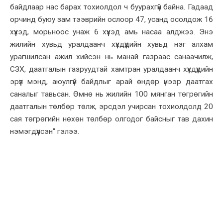
байдлаар нас барах тохиолдол ч буурахгүй байна. Гадаад
орчинд буюу зам тээврийн ослоор 47, усанд осолдож 16
хүүхэд, морьноос унаж 6 хүүхэд амь насаа алджээ. Энэ
жилийн хувьд уралдаанч хүүхдүүдийн хувьд нэг алхам
урагшилсан ажил хийсэн нь манай газраас санаачилж,
СЗХ, даатгалын газруудтай хамтран уралдаанч хүүхдүүдийн
эрүүл мэнд, аюулгүй байдлыг арай өндөр үнээр даатгах
саналыг тавьсан. Өмнө нь жилийн 100 мянган төгрөгийн
даатгалын төлбөр төлж, эрсдэл учирсан тохиолдолд 20
сая төгрөгийн нөхөн төлбөр олгодог байсныг тав дахин
нэмэгдүүлсэн" гэлээ.