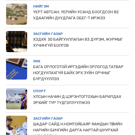
НИЙГЭМ
ҮЕРТ АВТСАН, ҮЕРИЙН УСАНД БООГДСОН 82
УДААГИЙН ДУУДЛАГА ОБЕГ-Т ИРЖЭЭ
ЗАСГИЙН ГАЗАР
ХЗДХЯ: 30 БАЙГУУЛЛАГЫН 83 ДҮРЭМ, ЖУРМЫГ
ХҮЧИНГҮЙ БОЛГОВ
УИХ
БАГА ОРЛОГОТОЙ ИРГЭДИЙН ОРЛОГОД ТАТВАР
НОГДУУЛАХГҮЙ БАЙХ ЭРХ ЗҮЙН ОРЧНЫГ
БҮРДҮҮЛЛЭЭ
СПОРТ
УЛСЫН НАЧИН Д.ЦЭРЭНТОГТОХЫН БАРИЛДАХ
ЭРХИЙГ ТҮР ТҮДГЭЛЗҮҮЛЖЭЭ
ЗАСГИЙН ГАЗАР
ШАДАР САЙД Н.НОМТОЙБАЯР ЯАМДЫН ТӨРИЙН
НАРИЙН БИЧГИЙН ДАРГА НАРТАЙ ШУУРХАЙ