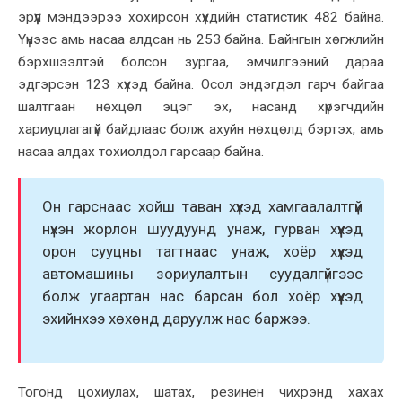
эрүүл мэндээрээ хохирсон хүүхдийн статистик 482 байна.
Үүнээс амь насаа алдсан нь 253 байна. Байнгын хөгжлийн
бэрхшээлтэй болсон зургаа, эмчилгээний дараа
эдгэрсэн 123 хүүхэд байна. Осол эндэгдэл гарч байгаа
шалтгаан нөхцөл эцэг эх, насанд хүрэгчдийн
хариуцлагагүй байдлаас болж ахуйн нөхцөлд бэртэх, амь
насаа алдах тохиолдол гарсаар байна.
Он гарснаас хойш таван хүүхэд хамгаалалтгүй
нүхэн жорлон шуудуунд унаж, гурван хүүхэд
орон сууцны тагтнаас унаж, хоёр хүүхэд
автомашины зориулалтын суудалгүйгээс
болж угаартан нас барсан бол хоёр хүүхэд
эхийнхээ хөхөнд даруулж нас баржээ.
Тогонд цохиулах, шатах, резинен чихрэнд хахах