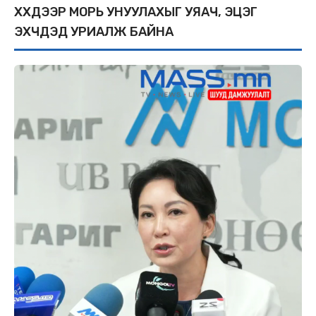
ХҮҮХДЭЭР МОРЬ УНУУЛАХЫГ УЯАЧ, ЭЦЭГ
ЭХЧҮҮДЭД УРИАЛЖ БАЙНА