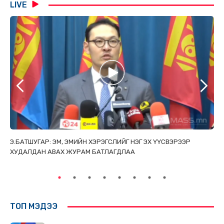
LIVE
ТАЙ
Э.БАТШУГАР: ЭМ, ЭМИЙН ХЭРЭГСЛИЙГ НЭГ ЭХ ҮҮСВЭРЭЭР
С.
ХУДАЛДАН АВАХ ЖУРАМ БАТЛАГДЛАА
НИ
ТӨ
ТОП МЭДЭЭ