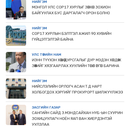
НИЙГЭМ
МОНГОЛ УЛС СОР17 ХУРЛЫГ ЗӨВХӨН ЗОХИОН
БАЙГУУЛАХ БУС ДАРГАЛАГЧ ОРОН БОЛНО
НИЙГЭМ
COP17 ХУРЛЫН БЭЛТГЭЛ АЖИЛ 90 ХУВИЙН
ГҮЙЦЭТГЭЛТЭЙ БАЙНА
УЛС ТӨРИЙН НАМ
ИЗНН ТҮҮХЭН ХӨШӨӨ ДУРСГАЛЫГ ДУР МЭДЭН ХӨНДӨЖ
ЗӨӨХИЙГ ХЯЗГААРЛАХ ХУУЛИЙН ТӨСӨЛ ӨРГӨН БАРИНА
НИЙГЭМ
НИЙСЛЭЛИЙН ОРЛОГЧ АСАН Т.Д НАРТ
ХОЛБОГДОХ ХЭРГИЙГ ПРОКУРОРТ ШИЛЖҮҮЛЖЭЭ
ЗАСГИЙН ГАЗАР
САНГИЙН САЙД З.МЭНДСАЙХАН НҮБ-ЫН СУУРИН
ЗОХИЦУУЛАГЧ НОЁН ЯАП ВАН ХИЕРДЭНТЭЙ
УУЛЗЛАА