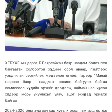
ХГБХХГ-ын дарга Б.Баярсайхан баяр наадам болох гэж
байгаатай холбоотой хүүхдийн осол аваар, гэмтлээс
урьдчилан сэргийлэх мэдээлэл өглөө. Тэрээр "Манай
газраас баяр наадмыг зохион байгуулж байгаа
комиссоос хүүхдийн эрхийг дээдэлж, найман нас хүрсэн
хүүхдээр морь унуулахыг уяач, эцэг эхчүүдэд уриалж
байгаа.
2024-2026 оны зургаан сар хүртэлх осол гэмтэлд өртөж