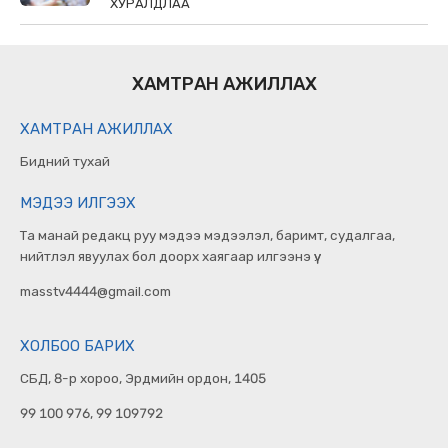
ХУРАЛДЛАА
ХАМТРАН АЖИЛЛАХ
ХАМТРАН АЖИЛЛАХ
Бидний тухай
МЭДЭЭ ИЛГЭЭХ
Та манай редакц руу мэдээ мэдээлэл, баримт, судалгаа,
нийтлэл явуулах бол доорх хаягаар илгээнэ үү.
masstv4444@gmail.com
ХОЛБОО БАРИХ
СБД, 8-р хороо, Эрдмийн ордон, 1405
99 100 976, 99 109792