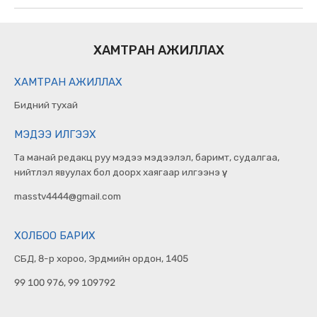
ХАМТРАН АЖИЛЛАХ
ХАМТРАН АЖИЛЛАХ
Бидний тухай
МЭДЭЭ ИЛГЭЭХ
Та манай редакц руу мэдээ мэдээлэл, баримт, судалгаа,
нийтлэл явуулах бол доорх хаягаар илгээнэ үү.
masstv4444@gmail.com
ХОЛБОО БАРИХ
СБД, 8-р хороо, Эрдмийн ордон, 1405
99 100 976, 99 109792