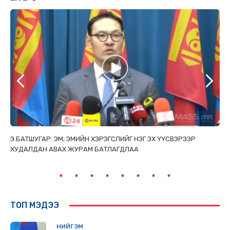
ТАЙ
Э.БАТШУГАР: ЭМ, ЭМИЙН ХЭРЭГСЛИЙГ НЭГ ЭХ ҮҮСВЭРЭЭР
С.
ХУДАЛДАН АВАХ ЖУРАМ БАТЛАГДЛАА
НИ
ТӨ
ТОП МЭДЭЭ
НИЙГЭМ