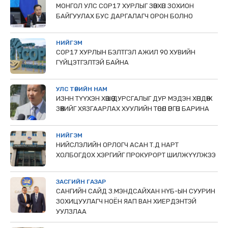
МОНГОЛ УЛС СОР17 ХУРЛЫГ ЗӨВХӨН ЗОХИОН
БАЙГУУЛАХ БУС ДАРГАЛАГЧ ОРОН БОЛНО
НИЙГЭМ
COP17 ХУРЛЫН БЭЛТГЭЛ АЖИЛ 90 ХУВИЙН
ГҮЙЦЭТГЭЛТЭЙ БАЙНА
УЛС ТӨРИЙН НАМ
ИЗНН ТҮҮХЭН ХӨШӨӨ ДУРСГАЛЫГ ДУР МЭДЭН ХӨНДӨЖ
ЗӨӨХИЙГ ХЯЗГААРЛАХ ХУУЛИЙН ТӨСӨЛ ӨРГӨН БАРИНА
НИЙГЭМ
НИЙСЛЭЛИЙН ОРЛОГЧ АСАН Т.Д НАРТ
ХОЛБОГДОХ ХЭРГИЙГ ПРОКУРОРТ ШИЛЖҮҮЛЖЭЭ
ЗАСГИЙН ГАЗАР
САНГИЙН САЙД З.МЭНДСАЙХАН НҮБ-ЫН СУУРИН
ЗОХИЦУУЛАГЧ НОЁН ЯАП ВАН ХИЕРДЭНТЭЙ
УУЛЗЛАА