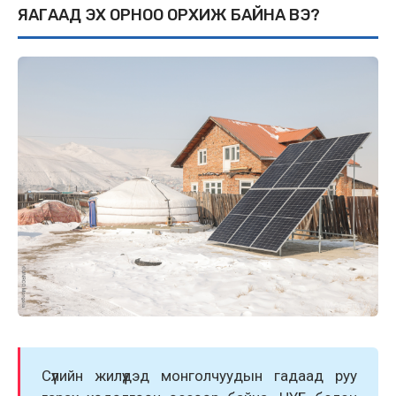
ЯАГААД ЭХ ОРНОО ОРХИЖ БАЙНА ВЭ?
Сүүлийн жилүүдэд монголчуудын гадаад руу