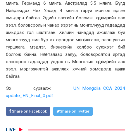
мянга, Германд 6 мянга, Австралид 5.5 мянга, Бүгд
Найрамдах Чех Улсад 4 мянга гаруй монгол иргэн
амьдарч байгаа. Эдийн засгийн боломж, хөдөлмөрийн зах
зээл, боловсролын чанар зэрэг нь монголчууд гадаадад
амьдрах гол шалтгаан. Хилийн чанадад ажиллаж буй
монголчууд жил бүр эх орондоо мөнгө илгээж, олон улсын
туршлага, мэдлэг, бизнесийн холбоо сүлжээг бий
болгож байна. Нөгөө талаар залуу, боловсролтой иргэд
олноороо гадаадад үлдэх нь Монголын хөдөлмөрийн зах
зээл, мэргэжилтэй ажиллах хүчний хомсдолд нөлөөлж
байгаа.
Эх сурвалж:
UN_Mongolia_CCA_2024
update_EN_Final_0.pdf
Share on Facebook
Share on Twitter
LIVE