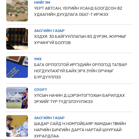
НИЙГЭМ
ҮЕРТ АВТСАН, ҮЕРИЙН УСАНД БООГДСОН 82
УДААГИЙН ДУУДЛАГА ОБЕГ-Т ИРЖЭЭ
ЗАСГИЙН ГАЗАР
ХЗДХЯ: 30 БАЙГУУЛЛАГЫН 83 ДҮРЭМ, ЖУРМЫГ
ХҮЧИНГҮЙ БОЛГОВ
УИХ
БАГА ОРЛОГОТОЙ ИРГЭДИЙН ОРЛОГОД ТАТВАР
НОГДУУЛАХГҮЙ БАЙХ ЭРХ ЗҮЙН ОРЧНЫГ
БҮРДҮҮЛЛЭЭ
СПОРТ
УЛСЫН НАЧИН Д.ЦЭРЭНТОГТОХЫН БАРИЛДАХ
ЭРХИЙГ ТҮР ТҮДГЭЛЗҮҮЛЖЭЭ
ЗАСГИЙН ГАЗАР
ШАДАР САЙД Н.НОМТОЙБАЯР ЯАМДЫН ТӨРИЙН
НАРИЙН БИЧГИЙН ДАРГА НАРТАЙ ШУУРХАЙ
ХУРАЛДЛАА