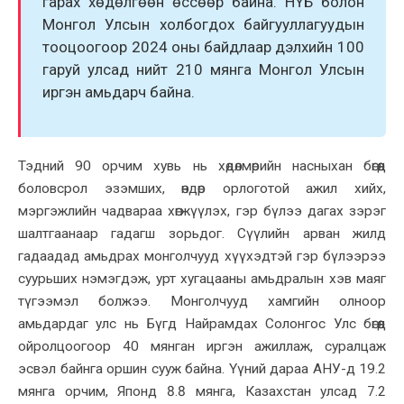
гарах хөдөлгөөн өссөөр байна. НҮБ болон
Монгол Улсын холбогдох байгууллагуудын
тооцоогоор 2024 оны байдлаар дэлхийн 100
гаруй улсад нийт 210 мянга Монгол Улсын
иргэн амьдарч байна.
Тэдний 90 орчим хувь нь хөдөлмөрийн насныхан бөгөөд
боловсрол эзэмших, өндөр орлоготой ажил хийх,
мэргэжлийн чадвараа хөгжүүлэх, гэр бүлээ дагах зэрэг
шалтгаанаар гадагш зорьдог. Сүүлийн арван жилд
гадаадад амьдрах монголчууд хүүхэдтэй гэр бүлээрээ
суурьших нэмэгдэж, урт хугацааны амьдралын хэв маяг
түгээмэл болжээ. Монголчууд хамгийн олноор
амьдардаг улс нь Бүгд Найрамдах Солонгос Улс бөгөөд
ойролцоогоор 40 мянган иргэн ажиллаж, суралцаж
эсвэл байнга оршин сууж байна. Үүний дараа АНУ-д 19.2
мянга орчим, Японд 8.8 мянга, Казахстан улсад 7.2