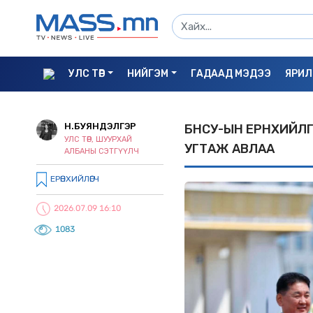
УЛС ТӨР
НИЙГЭМ
ГАДААД МЭДЭЭ
ЯРИЛ
Н.БУЯНДЭЛГЭР
БНСУ-ЫН ЕРӨНХИЙЛӨ
УЛС ТӨР, ШУУРХАЙ
УГТАЖ АВЛАА
АЛБАНЫ СЭТГҮҮЛЧ
ЕРӨНХИЙЛӨГЧ
2026.07.09 16:10
1083