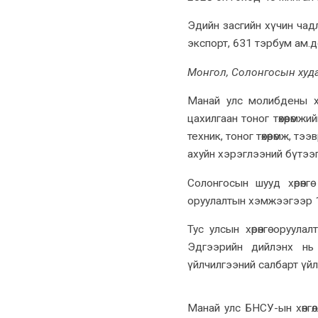
Эдийн засгийн хүчин чад
экспорт, 631 тэрбум ам.
Монгол, Солонгосын худа
Манай улс молибдены х
цахилгаан тоног төхөөрөмж
техник, тоног төхөөрөмж, 
ахуйн хэрэглээний бүтээг
Солонгосын шууд хөрөнгө
оруулалтын хэмжээгээр 1
Тус улсын хөрөнгө оруул
Эдгээрийн дийлэнх нь 
үйлчилгээний салбарт үйл
Манай улс БНСУ-ын хөнгө