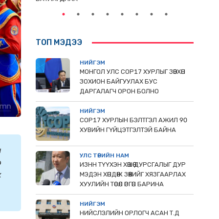
ТОП МЭДЭЭ
НИЙГЭМ
МОНГОЛ УЛС СОР17 ХУРЛЫГ ЗӨВХӨН
ЗОХИОН БАЙГУУЛАХ БУС
ДАРГАЛАГЧ ОРОН БОЛНО
НИЙГЭМ
COP17 ХУРЛЫН БЭЛТГЭЛ АЖИЛ 90
ХУВИЙН ГҮЙЦЭТГЭЛТЭЙ БАЙНА
н
УЛС ТӨРИЙН НАМ
э
ИЗНН ТҮҮХЭН ХӨШӨӨ ДУРСГАЛЫГ ДУР
ж
МЭДЭН ХӨНДӨЖ ЗӨӨХИЙГ ХЯЗГААРЛАХ
ХУУЛИЙН ТӨСӨЛ ӨРГӨН БАРИНА
НИЙГЭМ
НИЙСЛЭЛИЙН ОРЛОГЧ АСАН Т.Д