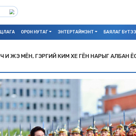
ЦЛАГА
ОРОН НУТАГ
ЭНТЕРТАЙМЭНТ
БАЯЛАГ БҮТЭ
ГЧ И ЖЭ МЁН, ГЭРГИЙ КИМ ХЕ ГЁН НАРЫГ АЛБАН Ё
С.БАЯРБИЛЭГ: ДРАГОН ТӨВИЙН 3 ДАВХ
УНАСАН 25 НАСТАЙ ЭМЭГТЭЙ АМИА Х
БАЙЖ БОЛЗОШГҮЙ