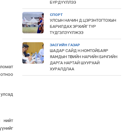
БҮРДҮҮЛЛЭЭ
СПОРТ
УЛСЫН НАЧИН Д.ЦЭРЭНТОГТОХЫН
БАРИЛДАХ ЭРХИЙГ ТҮР
ТҮДГЭЛЗҮҮЛЖЭЭ
ЗАСГИЙН ГАЗАР
ШАДАР САЙД Н.НОМТОЙБАЯР
ЯАМДЫН ТӨРИЙН НАРИЙН БИЧГИЙН
ДАРГА НАРТАЙ ШУУРХАЙ
пломат
ХУРАЛДЛАА
хотноо
 улсад
 нийт
үүнийг