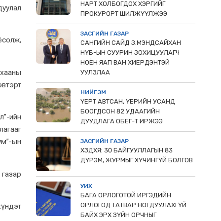
НАРТ ХОЛБОГДОХ ХЭРГИЙГ
дуулал
ПРОКУРОРТ ШИЛЖҮҮЛЖЭЭ
ЗАСГИЙН ГАЗАР
ёсолж,
САНГИЙН САЙД З.МЭНДСАЙХАН
НҮБ-ЫН СУУРИН ЗОХИЦУУЛАГЧ
НОЁН ЯАП ВАН ХИЕРДЭНТЭЙ
 хааны
УУЛЗЛАА
эвтэрт
НИЙГЭМ
ҮЕРТ АВТСАН, ҮЕРИЙН УСАНД
БООГДСОН 82 УДААГИЙН
л”-ийн
ДУУДЛАГА ОБЕГ-Т ИРЖЭЭ
лагааг
ум”-ын
ЗАСГИЙН ГАЗАР
ХЗДХЯ: 30 БАЙГУУЛЛАГЫН 83
ДҮРЭМ, ЖУРМЫГ ХҮЧИНГҮЙ БОЛГОВ
 газар
УИХ
БАГА ОРЛОГОТОЙ ИРГЭДИЙН
ОРЛОГОД ТАТВАР НОГДУУЛАХГҮЙ
хүндэт
БАЙХ ЭРХ ЗҮЙН ОРЧНЫГ