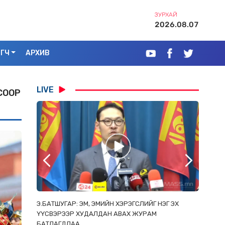
ЗУРХАЙ
2026.08.07
ЭГЧ
АРХИВ
LIVE
СООР
РААС
Э.БАТШУГАР: ЭМ, ЭМИЙН ХЭРЭГСЛИЙГ НЭГ ЭХ
С.АМАР
ОРЛОСОН
ҮҮСВЭРЭЭР ХУДАЛДАН АВАХ ЖУРАМ
ИРГЭД, 
БАТЛАГДЛАА
ЗОРИУЛ