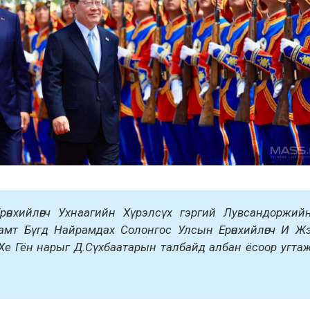
өнхийлөгч Ухнаагийн Хүрэлсүх гэргий Лувсандоржий
амт Бүгд Найрамдах Солонгос Улсын Ерөнхийлөгч И Ж
Хе Гён нарыг Д.Сүхбаатарын талбайд албан ёсоор угта