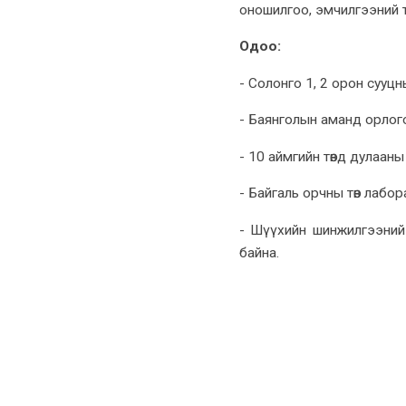
оношилгоо, эмчилгээний т
Одоо:
- Солонго 1, 2 орон сууц
- Баянголын аманд орлог
- 10 аймгийн төвд дулааны
- Байгаль орчны төв лабо
- Шүүхийн шинжилгээний 
байна.