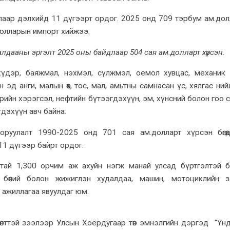
лаар дэлхийд 11 дүгээрт ордог. 2025 онд 709 тэрбум ам.до
долларын импорт хийжээ.
лдааны эргэлт 2025 оны байдлаар 504 сая ам.долларт хүрсэн.
үдэр, баяжмал, нэхмэл, сүлжмэл, оёмол хувцас, механик
ийн эд анги, малын өөх, тос, мал, амьтны самнасан үс, хялгас ни
тээврийн хэрэгсэл, нефтийн бүтээгдэхүүн, эм, хүнсний болон гоо 
дэхүүн авч байна.
 оруулалт 1990-2025 онд 701 сая ам.долларт хүрсэн бөгөөд х
1 дүгээр байрт ордог.
алттай 1,300 орчим аж ахуйн нэгж манай улсад бүртгэлтэй б
бөөний болон жижиглэн худалдаа, машин, мотоциклийн з
 ажиллагаа явуулдаг юм.
лөлттэй зээлээр Улсын Хоёрдугаар төв эмнэлгийн дэргэд “Үн