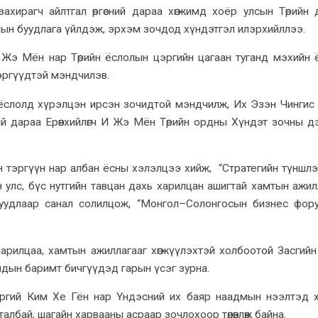
захирагч айлтгал өргөсний дараа хөгжимд хоёр улсын Төрийн 
лын буудлага үйлдэж, эрхэм зочдод хүндэтгэл илэрхийллээ.
 И Жэ Мён нар Төрийн ёслолын цэргийн цагаан туганд мэхийн 
цэргүүдтэй мэндчилэв.
х ёслолд хүрэлцэн ирсэн зочидтой мэндчилж, Их Эзэн Чингис
ний дараа Ерөнхийлөгч И Жэ Мён Төрийн ордны Хүндэт зочны д
н тэргүүн нар албан ёсны хэлэлцээ хийж, “Стратегийн түншлэ
он улс, бүс нутгийн тавцан дахь харилцан ашигтай хамтын ажил
суудлаар санал солилцож, “Монгол–Солонгосын бизнес фор
арилцаа, хамтын ажиллагааг хөгжүүлэхтэй холбоотой Засгийн
ндын баримт бичгүүдэд гарын үсэг зурна.
гэргий Ким Хе Гён нар Үндэсний их баяр наадмын нээлтэд 
албай, шагайн харвааны асраар зочлохоор төлөвлөж байна.