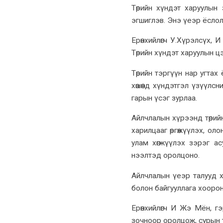
Төрийн хүндэт харуулын 
эгшиглэв. Энэ үеэр ёсло
Ерөнхийлөгч У.Хүрэлсүх,
Төрийн хүндэт харуулын 
Төрийн тэргүүн нар угта
хөшөөнд хүндэтгэл үзүүлс
гарын үсэг зурлаа.
Айлчлалын хүрээнд төрий
харилцааг өргөжүүлэх, ол
улам хөгжүүлэх зэрэг а
нээлтэд оролцоно.
Айлчлалын үеэр талууд х
болон байгууллага хооро
Ерөнхийлөгч И Жэ Мён, 
зочноор оролцож, сурын т