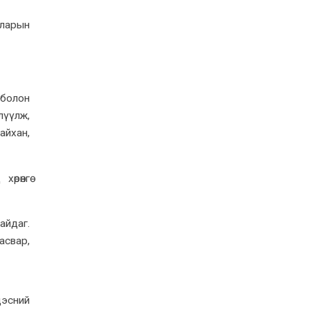
лларын
 болон
йлүүлж,
сайхан,
өрөнгө
айдаг.
асвар,
дэсний