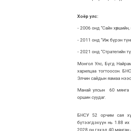
Хоёр улс:
- 2006 онд “Сайн хөршийн
- 2011 онд “Иж бүрэн түн
- 2021 онд “Стратегийн т
Монгол Улс, Бүгд Найра
харилцаа тогтоосон. БН
Элчин сайдын яамаа нээс
Манай улсын 60 мянга г
оршин суудаг.
БНСУ 52 орчим сая хүн
бүтээгдэхүүн нь 1.88 их
2028 он гэхэд 40 мянган 