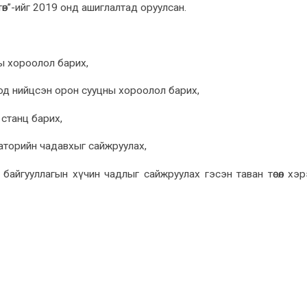
өв”-ийг 2019 онд ашиглалтад оруулсан.
ны хороолол барих,
од нийцсэн орон сууцны хороолол барих,
 станц барих,
раторийн чадавхыг сайжруулах,
байгууллагын хүчин чадлыг сайжруулах гэсэн таван төсөл хэ