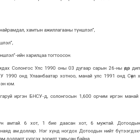
, найрамдал, хамтын ажиллагааны түншлэл”,
шлэл”,
үншлэл”-ийн харилцаа тогтоосон.
мдах Солонгос Улс 1990 оны 03 дугаар сарын 26-ны өдөр ди
СУ 1990 онд Улаанбаатар хотноо, манай улс 1991 онд Сөүл 
эн юм.
аруй иргэн БНСУ-д, солонгосын 1,600 орчим иргэн манай
 амтай. 6 хот, 1 бие даасан хот, 6 мужтай. Дотоодын
 наяд ам.доллар. Нэг хүнд ногдох Дотоодын нийт бүтээгдэх
ам.долларт хүргэх зорилт тавьсан байна.