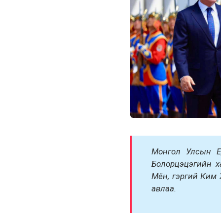
Монгол Улсын Ер
Болорцэцэгийн х
Мён, гэргий Ким 
авлаа.