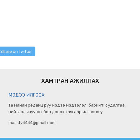
Share on Twitter
ХАМТРАН АЖИЛЛАХ
МЭДЭЭ ИЛГЭЭХ
Та манай редакц руу мэдээ мэдээлэл, баримт, судалгаа,
нийтлэл явуулах бол доорх хаягаар илгээнэ үү.
masstv4444@gmail.com