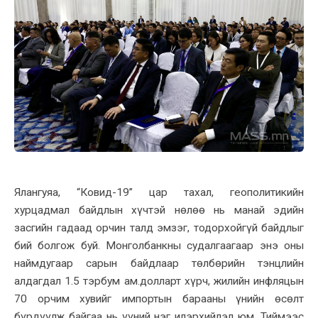
Ялангуяа, “Ковид-19” цар тахал, геополитикийн
хурцадмал байдлын хүчтэй нөлөө нь манай эдийн
засгийн гадаад орчин талд эмзэг, тодорхойгүй байдлыг
бий болгож буй. Монголбанкны судалгаагаар энэ оны
наймдугаар сарын байдлаар төлбөрийн тэнцлийн
алдагдал 1.5 тэрбум ам.долларт хүрч, жилийн инфляцын
70 орчим хувийг импортын барааны үнийн өсөлт
бүрдүүлж байгаа нь үүний нэг илэрхийлэл юм. Тиймээс