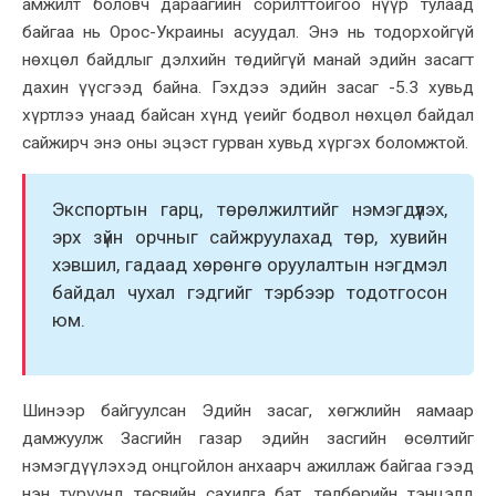
амжилт боловч дараагийн сорилттойгоо нүүр тулаад
байгаа нь Орос-Украины асуудал. Энэ нь тодорхойгүй
нөхцөл байдлыг дэлхийн төдийгүй манай эдийн засагт
дахин үүсгээд байна. Гэхдээ эдийн засаг -5.3 хувьд
хүртлээ унаад байсан хүнд үеийг бодвол нөхцөл байдал
сайжирч энэ оны эцэст гурван хувьд хүргэх боломжтой.
Экспортын гарц, төрөлжилтийг нэмэгдүүлэх,
эрх зүйн орчныг сайжруулахад төр, хувийн
хэвшил, гадаад хөрөнгө оруулалтын нэгдмэл
байдал чухал гэдгийг тэрбээр тодотгосон
юм.
Шинээр байгуулсан Эдийн засаг, хөгжлийн яамаар
дамжуулж Засгийн газар эдийн засгийн өсөлтийг
нэмэгдүүлэхэд онцгойлон анхаарч ажиллаж байгаа гээд
нэн түрүүнд төсвийн сахилга бат, төлбөрийн тэнцэлд