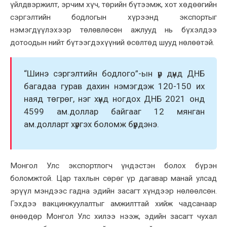
үйлдвэржилт, эрчим хүч, төрийн бүтээмж, хот хөдөөгийн
сэргэлтийн бодлогын хүрээнд экспортыг
нэмэгдүүлэхээр төлөвлөсөн ажлууд нь бүхэлдээ
дотоодын нийт бүтээгдэхүүний өсөлтөд шууд нөлөөтэй.
“Шинэ сэргэлтийн бодлого”-ын үр дүнд ДНБ
багадаа гурав дахин нэмэгдэж 120-150 их
наяд төгрөг, нэг хүнд ногдох ДНБ 2021 онд
4599 ам.доллар байгааг 12 мянган
ам.долларт хүргэх боломж бүрдэнэ.
Монгол Улс экспортлогч үндэстэн болох бүрэн
боломжтой. Цар тахлын сөрөг үр дагавар манай улсад
эрүүл мэндээс гадна эдийн засагт хүндээр нөлөөлсөн.
Гэхдээ вакцинжуулалтыг амжилттай хийж чадсанаар
өнөөдөр Монгол Улс хилээ нээж, эдийн засагт чухал