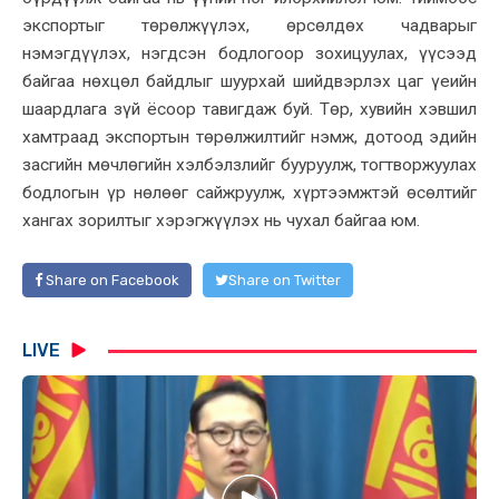
экспортыг төрөлжүүлэх, өрсөлдөх чадварыг
нэмэгдүүлэх, нэгдсэн бодлогоор зохицуулах, үүсээд
байгаа нөхцөл байдлыг шуурхай шийдвэрлэх цаг үеийн
шаардлага зүй ёсоор тавигдаж буй. Төр, хувийн хэвшил
хамтраад экспортын төрөлжилтийг нэмж, дотоод эдийн
засгийн мөчлөгийн хэлбэлзлийг бууруулж, тогтворжуулах
бодлогын үр нөлөөг сайжруулж, хүртээмжтэй өсөлтийг
хангах зорилтыг хэрэгжүүлэх нь чухал байгаа юм.
Share on Facebook
Share on Twitter
LIVE