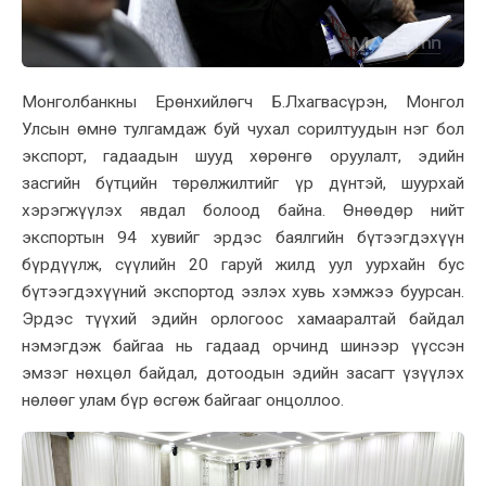
Монголбанкны Ерөнхийлөгч Б.Лхагвасүрэн, Монгол
Улсын өмнө тулгамдаж буй чухал сорилтуудын нэг бол
экспорт, гадаадын шууд хөрөнгө оруулалт, эдийн
засгийн бүтцийн төрөлжилтийг үр дүнтэй, шуурхай
хэрэгжүүлэх явдал болоод байна. Өнөөдөр нийт
экспортын 94 хувийг эрдэс баялгийн бүтээгдэхүүн
бүрдүүлж, сүүлийн 20 гаруй жилд уул уурхайн бус
бүтээгдэхүүний экспортод эзлэх хувь хэмжээ буурсан.
Эрдэс түүхий эдийн орлогоос хамааралтай байдал
нэмэгдэж байгаа нь гадаад орчинд шинээр үүссэн
эмзэг нөхцөл байдал, дотоодын эдийн засагт үзүүлэх
нөлөөг улам бүр өсгөж байгааг онцоллоо.