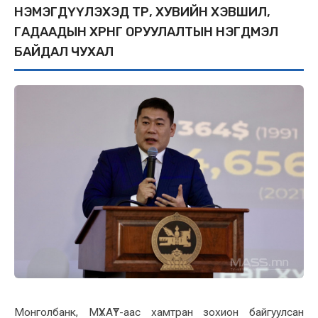
НЭМЭГДҮҮЛЭХЭД ТӨР, ХУВИЙН ХЭВШИЛ,
ГАДААДЫН ХӨРӨНГӨ ОРУУЛАЛТЫН НЭГДМЭЛ
БАЙДАЛ ЧУХАЛ
Монголбанк, МҮХАҮТ-аас хамтран зохион байгуулсан