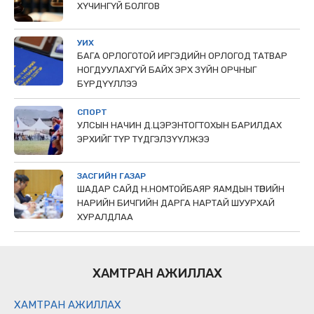
ХҮЧИНГҮЙ БОЛГОВ
УИХ
БАГА ОРЛОГОТОЙ ИРГЭДИЙН ОРЛОГОД ТАТВАР
НОГДУУЛАХГҮЙ БАЙХ ЭРХ ЗҮЙН ОРЧНЫГ
БҮРДҮҮЛЛЭЭ
СПОРТ
УЛСЫН НАЧИН Д.ЦЭРЭНТОГТОХЫН БАРИЛДАХ
ЭРХИЙГ ТҮР ТҮДГЭЛЗҮҮЛЖЭЭ
ЗАСГИЙН ГАЗАР
ШАДАР САЙД Н.НОМТОЙБАЯР ЯАМДЫН ТӨРИЙН
НАРИЙН БИЧГИЙН ДАРГА НАРТАЙ ШУУРХАЙ
ХУРАЛДЛАА
ХАМТРАН АЖИЛЛАХ
ХАМТРАН АЖИЛЛАХ