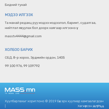
Бидний тухай
МЭДЭЭ ИЛГЭЭХ
Та манай редакц руу мэдээ мэдээлэл, баримт, судалгаа,
нийтлэл явуулах бол доорх хаягаар илгээнэ үү.
masstv4444@gmail.com
ХОЛБОО БАРИХ
СБД, 8-р хороо, Эрдмийн ордон, 1405
99 100 976, 99 109792
Хуулбарлахыг хориглоно © 2019 Бүх эрх хуулиар хамгаалагдсан
|
Хөгжүүлсэн:
ArtPlus