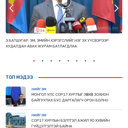
ТАЙ
Э.БАТШУГАР: ЭМ, ЭМИЙН ХЭРЭГСЛИЙГ НЭГ ЭХ ҮҮСВЭРЭЭР
С.
ХУДАЛДАН АВАХ ЖУРАМ БАТЛАГДЛАА
НИ
ТӨ
ТОП МЭДЭЭ
НИЙГЭМ
МОНГОЛ УЛС СОР17 ХУРЛЫГ ЗӨВХӨН ЗОХИОН
БАЙГУУЛАХ БУС ДАРГАЛАГЧ ОРОН БОЛНО
НИЙГЭМ
COP17 ХУРЛЫН БЭЛТГЭЛ АЖИЛ 90 ХУВИЙН
ГҮЙЦЭТГЭЛТЭЙ БАЙНА