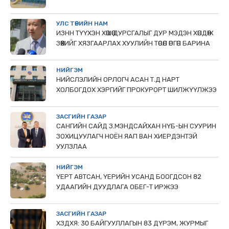
УЛС ТӨРИЙН НАМ
ИЗНН ТҮҮХЭН ХӨШӨӨ ДУРСГАЛЫГ ДУР МЭДЭН ХӨНДӨЖ
ЗӨӨХИЙГ ХЯЗГААРЛАХ ХУУЛИЙН ТӨСӨЛ ӨРГӨН БАРИНА
НИЙГЭМ
НИЙСЛЭЛИЙН ОРЛОГЧ АСАН Т.Д НАРТ
ХОЛБОГДОХ ХЭРГИЙГ ПРОКУРОРТ ШИЛЖҮҮЛЖЭЭ
ЗАСГИЙН ГАЗАР
САНГИЙН САЙД З.МЭНДСАЙХАН НҮБ-ЫН СУУРИН
ЗОХИЦУУЛАГЧ НОЁН ЯАП ВАН ХИЕРДЭНТЭЙ
УУЛЗЛАА
НИЙГЭМ
ҮЕРТ АВТСАН, ҮЕРИЙН УСАНД БООГДСОН 82
УДААГИЙН ДУУДЛАГА ОБЕГ-Т ИРЖЭЭ
ЗАСГИЙН ГАЗАР
ХЗДХЯ: 30 БАЙГУУЛЛАГЫН 83 ДҮРЭМ, ЖУРМЫГ