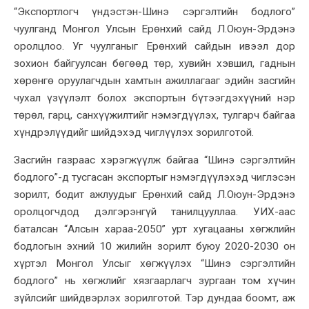
“Экспортлогч үндэстэн-Шинэ сэргэлтийн бодлого”
чуулганд Монгол Улсын Ерөнхий сайд Л.Оюун-Эрдэнэ
оролцлоо. Уг чуулганыг Ерөнхий сайдын ивээл дор
зохион байгуулсан бөгөөд төр, хувийн хэвшил, гаднын
хөрөнгө оруулагчдын хамтын ажиллагааг эдийн засгийн
чухал үзүүлэлт болох экспортын бүтээгдэхүүний нэр
төрөл, гарц, санхүүжилтийг нэмэгдүүлэх, тулгарч байгаа
хүндрэлүүдийг шийдэхэд чиглүүлэх зорилготой.
Засгийн газраас хэрэгжүүлж байгаа “Шинэ сэргэлтийн
бодлого”-д тусгасан экспортыг нэмэгдүүлэхэд чиглэсэн
зорилт, бодит ажлуудыг Ерөнхий сайд Л.Оюун-Эрдэнэ
оролцогчдод дэлгэрэнгүй танилцууллаа. УИХ-аас
баталсан “Алсын хараа-2050” урт хугацааны хөгжлийн
бодлогын эхний 10 жилийн зорилт буюу 2020-2030 он
хүртэл Монгол Улсыг хөгжүүлэх “Шинэ сэргэлтийн
бодлого” нь хөгжлийг хязгаарлагч зургаан том хүчин
зүйлсийг шийдвэрлэх зорилготой. Тэр дундаа боомт, аж