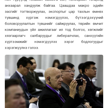
анхаарал хандуулж байгаа. Цаашдаа макро эдийн
засгийг тогтворжуулах, экспортыг цар тахлын өмнөх
түвшинд хүргэж нэмэгдүүлэх, бүтээгдэхүүний
боловсруулалтын түвшнийг сайжруулах, төрийн өмчит
компаниудын үйл ажиллагааг ил тод болгох, хөгжлийг
хязгаарлагч салбаруудыг либералчлах, санхүүгийн
хүртээмжийг нэмэгдүүлэх зэрэг бодлогуудыг
хэрэгжүүлнэ гэлээ.