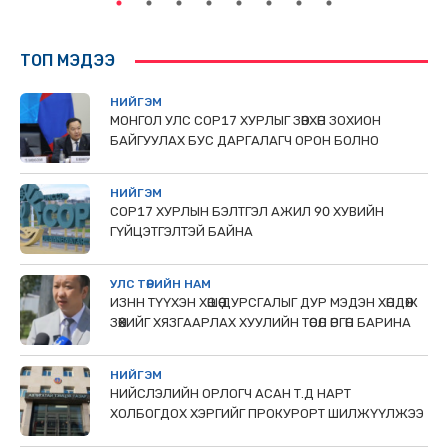
ТОП МЭДЭЭ
НИЙГЭМ
МОНГОЛ УЛС СОР17 ХУРЛЫГ ЗӨВХӨН ЗОХИОН
БАЙГУУЛАХ БУС ДАРГАЛАГЧ ОРОН БОЛНО
НИЙГЭМ
COP17 ХУРЛЫН БЭЛТГЭЛ АЖИЛ 90 ХУВИЙН
ГҮЙЦЭТГЭЛТЭЙ БАЙНА
УЛС ТӨРИЙН НАМ
ИЗНН ТҮҮХЭН ХӨШӨӨ ДУРСГАЛЫГ ДУР МЭДЭН ХӨНДӨЖ
ЗӨӨХИЙГ ХЯЗГААРЛАХ ХУУЛИЙН ТӨСӨЛ ӨРГӨН БАРИНА
НИЙГЭМ
НИЙСЛЭЛИЙН ОРЛОГЧ АСАН Т.Д НАРТ
ХОЛБОГДОХ ХЭРГИЙГ ПРОКУРОРТ ШИЛЖҮҮЛЖЭЭ