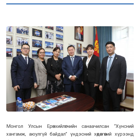
Монгол Улсын Ерөнхийлөгчийн санаачилсан “Хүнсний
хангамж, аюулгүй байдал” үндэсний хөдөлгөөний хүрээнд