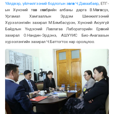
Үйлдвэр, үйлчилгээний бодлогын зөвлөх Ч.Даваабаяр
, ЕТГ-
ын Хүнсний төсөл хөтөлбөрийн албаны дарга В.Мөнгөнсүх,
Ургамал Хамгааллын Эрдэм Шинжилгээний
Хүрээлэнгийн захирал М.Бямбасүрэн, Хүнсний Аюулгүй
Байдлын Үндэсний Лавлагаа Лабораторийн Ерөнхий
захирал О.Нандин-Эрдэнэ, АШУҮИС Био-Анагаахын
хүрээлэнгийн захирал Ч.Баттогтох нар оролцлоо.