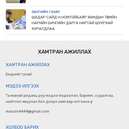
ЗАСГИЙН ГАЗАР
ШАДАР САЙД Н.НОМТОЙБАЯР ЯАМДЫН ТӨРИЙН
НАРИЙН БИЧГИЙН ДАРГА НАРТАЙ ШУУРХАЙ
ХУРАЛДЛАА
ХАМТРАН АЖИЛЛАХ
ХАМТРАН АЖИЛЛАХ
Бидний тухай
МЭДЭЭ ИЛГЭЭХ
Та манай редакц руу мэдээ мэдээлэл, баримт, судалгаа,
нийтлэл явуулах бол доорх хаягаар илгээнэ үү.
masstv4444@gmail.com
ХОЛБОО БАРИХ