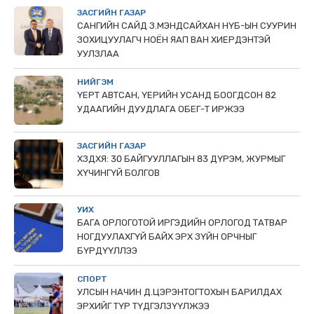
ЗАСГИЙН ГАЗАР
САНГИЙН САЙД З.МЭНДСАЙХАН НҮБ-ЫН СУУРИН
ЗОХИЦУУЛАГЧ НОЁН ЯАП ВАН ХИЕРДЭНТЭЙ
УУЛЗЛАА
НИЙГЭМ
ҮЕРТ АВТСАН, ҮЕРИЙН УСАНД БООГДСОН 82
УДААГИЙН ДУУДЛАГА ОБЕГ-Т ИРЖЭЭ
ЗАСГИЙН ГАЗАР
ХЗДХЯ: 30 БАЙГУУЛЛАГЫН 83 ДҮРЭМ, ЖУРМЫГ
ХҮЧИНГҮЙ БОЛГОВ
УИХ
БАГА ОРЛОГОТОЙ ИРГЭДИЙН ОРЛОГОД ТАТВАР
НОГДУУЛАХГҮЙ БАЙХ ЭРХ ЗҮЙН ОРЧНЫГ
БҮРДҮҮЛЛЭЭ
СПОРТ
УЛСЫН НАЧИН Д.ЦЭРЭНТОГТОХЫН БАРИЛДАХ
ЭРХИЙГ ТҮР ТҮДГЭЛЗҮҮЛЖЭЭ