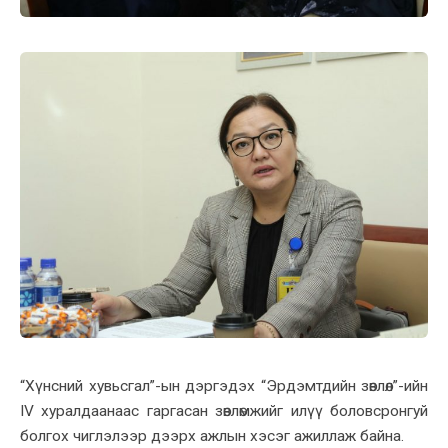
“Хүнсний хувьсгал”-ын дэргэдэх “Эрдэмтдийн зөвлөл”-ийн
IV хуралдаанаас гаргасан зөвлөмжийг илүү боловсронгуй
болгох чиглэлээр дээрх ажлын хэсэг ажиллаж байна.