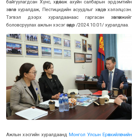
байгуулагдсан Хүнс, хөдөө аж ахуйн салбарын эрдэмтийн
зөвлөл хуралдаж, Пестицидийн асуудлыг хөндөн хэлэлцсэн.
Тэгвэл дээрх хуралдаанаас гаргасан зөвлөмжийг
боловсруулах ажлын хэсэг өнөөдөр /2024.10.01/ хуралдлаа.
Ажлын хэсгийн хуралдаанд
Монгол Улсын Ерөнхийлөгчийн