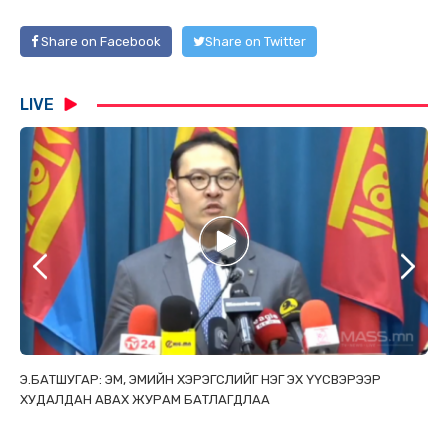
Share on Facebook
Share on Twitter
LIVE
ТАЙ
Э.БАТШУГАР: ЭМ, ЭМИЙН ХЭРЭГСЛИЙГ НЭГ ЭХ ҮҮСВЭРЭЭР
С.
ХУДАЛДАН АВАХ ЖУРАМ БАТЛАГДЛАА
НИ
ТӨ