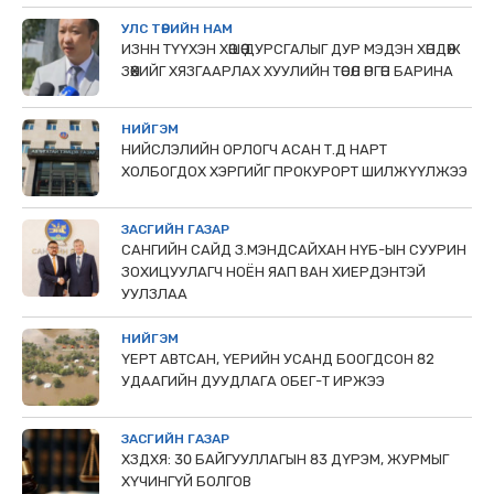
УЛС ТӨРИЙН НАМ
ИЗНН ТҮҮХЭН ХӨШӨӨ ДУРСГАЛЫГ ДУР МЭДЭН ХӨНДӨЖ
ЗӨӨХИЙГ ХЯЗГААРЛАХ ХУУЛИЙН ТӨСӨЛ ӨРГӨН БАРИНА
НИЙГЭМ
НИЙСЛЭЛИЙН ОРЛОГЧ АСАН Т.Д НАРТ
ХОЛБОГДОХ ХЭРГИЙГ ПРОКУРОРТ ШИЛЖҮҮЛЖЭЭ
ЗАСГИЙН ГАЗАР
САНГИЙН САЙД З.МЭНДСАЙХАН НҮБ-ЫН СУУРИН
ЗОХИЦУУЛАГЧ НОЁН ЯАП ВАН ХИЕРДЭНТЭЙ
УУЛЗЛАА
НИЙГЭМ
ҮЕРТ АВТСАН, ҮЕРИЙН УСАНД БООГДСОН 82
УДААГИЙН ДУУДЛАГА ОБЕГ-Т ИРЖЭЭ
ЗАСГИЙН ГАЗАР
ХЗДХЯ: 30 БАЙГУУЛЛАГЫН 83 ДҮРЭМ, ЖУРМЫГ
ХҮЧИНГҮЙ БОЛГОВ