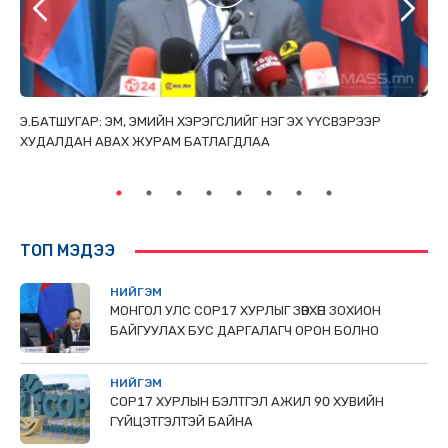
ТАЙ
Э.БАТШУГАР: ЭМ, ЭМИЙН ХЭРЭГСЛИЙГ НЭГ ЭХ ҮҮСВЭРЭЭР
С.
ХУДАЛДАН АВАХ ЖУРАМ БАТЛАГДЛАА
НИ
ТӨ
ТОП МЭДЭЭ
НИЙГЭМ
МОНГОЛ УЛС СОР17 ХУРЛЫГ ЗӨВХӨН ЗОХИОН
БАЙГУУЛАХ БУС ДАРГАЛАГЧ ОРОН БОЛНО
НИЙГЭМ
COP17 ХУРЛЫН БЭЛТГЭЛ АЖИЛ 90 ХУВИЙН
ГҮЙЦЭТГЭЛТЭЙ БАЙНА