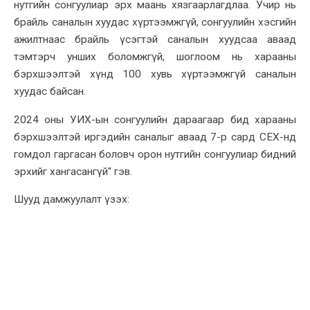
нутгийн сонгуулиар эрх маань хязгаарлагдлаа. Учир нь
брайль саналын хуудас хүртээмжгүй, сонгуулийн хэсгийн
ажилтнаас брайль үсэгтэй саналын хуудсаа аваад
тэмтэрч унших боломжгүй, шоглоом нь харааны
бэрхшээлтэй хүнд 100 хувь хүртээмжгүй саналын
хуудас байсан.
2024 оны УИХ-ын сонгуулийн дараагаар бид харааны
бэрхшээлтэй иргэдийн саналыг аваад 7-р сард СЕХ-нд
гомдол гаргасан боловч орон нутгийн сонгуулиар бидний
эрхийг хангасангүй" гэв.
Шууд дамжуулалт үзэх: