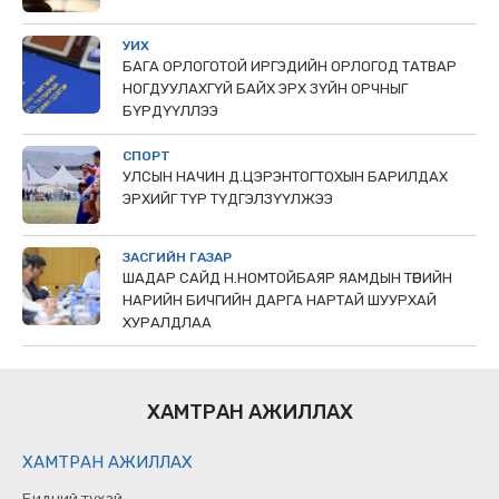
УИХ
БАГА ОРЛОГОТОЙ ИРГЭДИЙН ОРЛОГОД ТАТВАР
НОГДУУЛАХГҮЙ БАЙХ ЭРХ ЗҮЙН ОРЧНЫГ
БҮРДҮҮЛЛЭЭ
СПОРТ
УЛСЫН НАЧИН Д.ЦЭРЭНТОГТОХЫН БАРИЛДАХ
ЭРХИЙГ ТҮР ТҮДГЭЛЗҮҮЛЖЭЭ
ЗАСГИЙН ГАЗАР
ШАДАР САЙД Н.НОМТОЙБАЯР ЯАМДЫН ТӨРИЙН
НАРИЙН БИЧГИЙН ДАРГА НАРТАЙ ШУУРХАЙ
ХУРАЛДЛАА
ХАМТРАН АЖИЛЛАХ
ХАМТРАН АЖИЛЛАХ
Бидний тухай