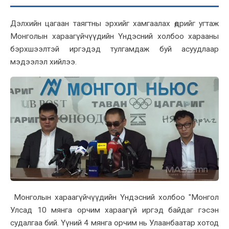
Дэлхийн цагаан таягтны эрхийг хамгаалах өдрийг угтаж
Монголын хараагүйчүүдийн Үндэсний холбоо харааны
бэрхшээлтэй иргэдэд тулгамдаж буй асуудлаар
мэдээлэл хийлээ.
Монголын хараагүйчүүдийн Үндэсний холбоо "Монгол
Улсад 10 мянга орчим хараагүй иргэд байдаг гэсэн
судалгаа бий. Үүний 4 мянга орчим нь Улаанбаатар хотод