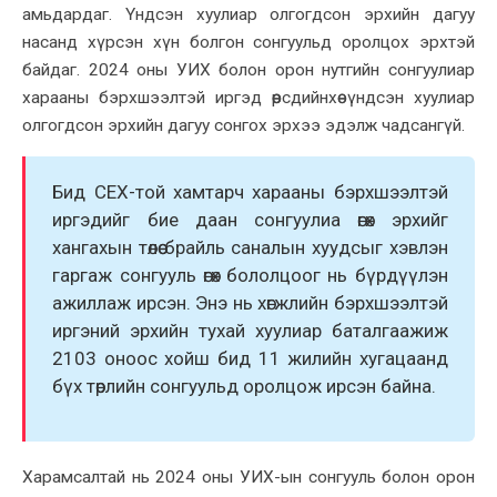
амьдардаг. Үндсэн хуулиар олгогдсон эрхийн дагуу
насанд хүрсэн хүн болгон сонгуульд оролцох эрхтэй
байдаг. 2024 оны УИХ болон орон нутгийн сонгуулиар
харааны бэрхшээлтэй
иргэд
өөрсдийнхөө
үндсэн хуулиар
олгогдсон эрхийн дагуу сонгох эрхээ эдэлж чадсангүй.
Бид СЕХ-той хамтарч харааны бэрхшээлтэй
иргэдийг бие даан сонгуулиа өгөх эрхийг
хангахын төлөө брайль саналын хуудсыг хэвлэн
гаргаж сонгууль өгөх бололцоог нь бүрдүүлэн
ажиллаж ирсэн. Энэ нь хөгжлийн бэрхшээлтэй
иргэний эрхийн тухай хуулиар баталгаажиж
2103 оноос хойш бид 11 жилийн хугацаанд
бүх төрлийн сонгуульд оролцож ирсэн байна.
Харамсалтай нь 2024 оны УИХ-ын сонгууль болон орон