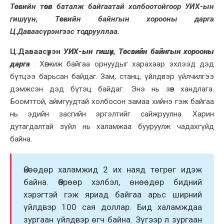
Төсвийн төсөл баталж байгаатай холбоотойгоор УИХ-ын
гишүүн, Төсвийн байнгын хорооны дарга
Ц.Даваасүрэнгээс тодрууллаа.
Ц.Даваасүрэн
УИХ-ын гишүүн, Төсвийн байнгын хорооны
дарга
: Хөгжиж байгаа орнуудыг харахаар эхлээд дэд
бүтцээ барьсан байдаг. Зам, станц, үйлдвэр үйлчилгээ
дэмжсэн дэд бүтэц байдаг. Энэ нь зөв хандлага.
Боомттой, аймгуудтай холбосон замаа хийнэ гэж байгаа
нь эдийн засгийн эргэлтийг сайжруулна. Харин
дутагдалтай зүйл нь халамжаа бууруулж чадахгүйд
байна.
Өнөөдөр халамжид 2 их наяд төгрөг идэж
байна. Өөрөөр хэлбэл, өнөөдөр бидний
хэрэгтэй гэж яриад байгаа арьс ширний
үйлдвэр 100 сая доллар. Бид халамждаа
зургаан үйлдвэр өгч байна. Зүгээр л зургаан