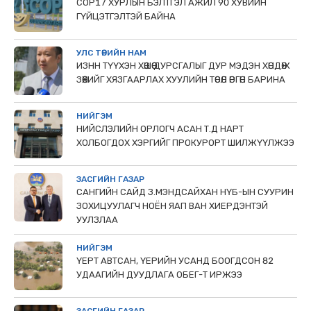
COP17 ХУРЛЫН БЭЛТГЭЛ АЖИЛ 90 ХУВИЙН
ГҮЙЦЭТГЭЛТЭЙ БАЙНА
УЛС ТӨРИЙН НАМ
ИЗНН ТҮҮХЭН ХӨШӨӨ ДУРСГАЛЫГ ДУР МЭДЭН ХӨНДӨЖ
ЗӨӨХИЙГ ХЯЗГААРЛАХ ХУУЛИЙН ТӨСӨЛ ӨРГӨН БАРИНА
НИЙГЭМ
НИЙСЛЭЛИЙН ОРЛОГЧ АСАН Т.Д НАРТ
ХОЛБОГДОХ ХЭРГИЙГ ПРОКУРОРТ ШИЛЖҮҮЛЖЭЭ
ЗАСГИЙН ГАЗАР
САНГИЙН САЙД З.МЭНДСАЙХАН НҮБ-ЫН СУУРИН
ЗОХИЦУУЛАГЧ НОЁН ЯАП ВАН ХИЕРДЭНТЭЙ
УУЛЗЛАА
НИЙГЭМ
ҮЕРТ АВТСАН, ҮЕРИЙН УСАНД БООГДСОН 82
УДААГИЙН ДУУДЛАГА ОБЕГ-Т ИРЖЭЭ