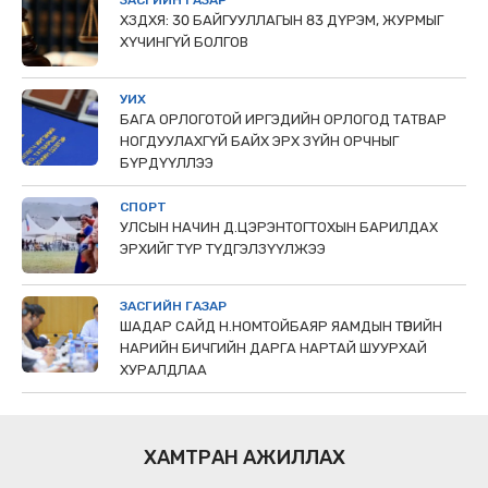
ЗАСГИЙН ГАЗАР
ХЗДХЯ: 30 БАЙГУУЛЛАГЫН 83 ДҮРЭМ, ЖУРМЫГ
ХҮЧИНГҮЙ БОЛГОВ
УИХ
БАГА ОРЛОГОТОЙ ИРГЭДИЙН ОРЛОГОД ТАТВАР
НОГДУУЛАХГҮЙ БАЙХ ЭРХ ЗҮЙН ОРЧНЫГ
БҮРДҮҮЛЛЭЭ
СПОРТ
УЛСЫН НАЧИН Д.ЦЭРЭНТОГТОХЫН БАРИЛДАХ
ЭРХИЙГ ТҮР ТҮДГЭЛЗҮҮЛЖЭЭ
ЗАСГИЙН ГАЗАР
ШАДАР САЙД Н.НОМТОЙБАЯР ЯАМДЫН ТӨРИЙН
НАРИЙН БИЧГИЙН ДАРГА НАРТАЙ ШУУРХАЙ
ХУРАЛДЛАА
ХАМТРАН АЖИЛЛАХ