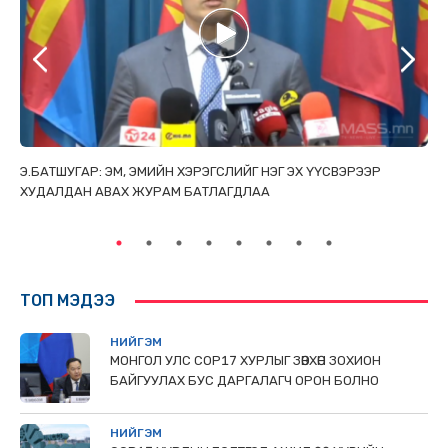
ТАЙ
Э.БАТШУГАР: ЭМ, ЭМИЙН ХЭРЭГСЛИЙГ НЭГ ЭХ ҮҮСВЭРЭЭР
С.
ХУДАЛДАН АВАХ ЖУРАМ БАТЛАГДЛАА
НИ
ТӨ
ТОП МЭДЭЭ
НИЙГЭМ
МОНГОЛ УЛС СОР17 ХУРЛЫГ ЗӨВХӨН ЗОХИОН
БАЙГУУЛАХ БУС ДАРГАЛАГЧ ОРОН БОЛНО
НИЙГЭМ