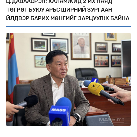
Ц.ДАВААСҮРЭН: ХАЛАМЖИД 2 ИХ НАЯД
ТӨГРӨГ БУЮУ АРЬС ШИРНИЙ ЗУРГААН
ҮЙЛДВЭР БАРИХ МӨНГИЙГ ЗАРЦУУЛЖ БАЙНА