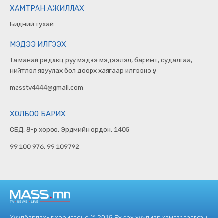
ХАМТРАН АЖИЛЛАХ
Бидний тухай
МЭДЭЭ ИЛГЭЭХ
Та манай редакц руу мэдээ мэдээлэл, баримт, судалгаа,
нийтлэл явуулах бол доорх хаягаар илгээнэ үү.
masstv4444@gmail.com
ХОЛБОО БАРИХ
СБД, 8-р хороо, Эрдмийн ордон, 1405
99 100 976, 99 109792
Хуулбарлахыг хориглоно © 2019 Бүх эрх хуулиар хамгаалагдсан