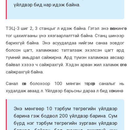
үйлдвэр бид нар идэж байна.
ТЭЦ
-3 шиг 2, 3 станцыг л идэж байна. Гэтэл энэ өвөлжингөө
тог цахилгааны үнэ хязгаарлалттай байна. Станц шинээр
барихгүй байна. Энэ асуудалдаа нийгэм санаа зовдог
болсон цагт, халамжаас татгалзаж эхэлсэн цагт ард
түмний амьдрал сайжирна. Ард түмэн халамжаа авсаар
байвал хэзээ ч сайжрахгүй. Хэдэн арван жил халамж өглөө
сайжрахгүй байна.
Санал өгөх болохоор 100 мянган төгрөгөөр саналыг нь
худалдаж аваад л. Үйлдвэр барьсны дараа л бид хөгжинө.
Энэ мөнгөөр 10 тэрбум төгрөгийн үйлдвэр
барина
гэж бодвол 200 үйлдвэр
барина
. Сум
бүрд
нэг тэрбум төгрөгийн зургаан үйлдвэр