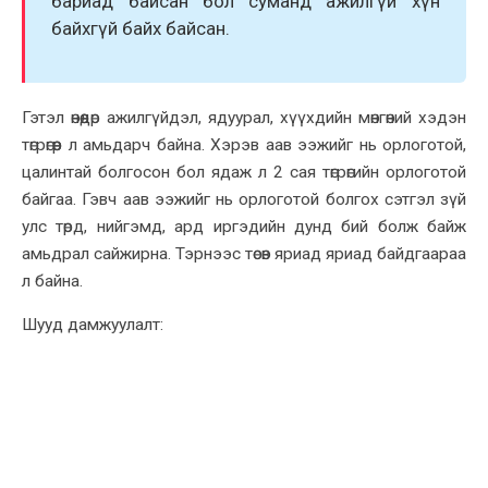
бариад байсан бол суманд ажилгүй хүн
байхгүй байх байсан.
Гэтэл өнөөдөр ажилгүйдэл, ядуурал, хүүхдийн мөнгөний хэдэн
төгрөгөөр л амьдарч байна. Хэрэв аав ээжийг нь орлоготой,
цалинтай болгосон бол ядаж л 2 сая төгрөгийн
орлоготой
байгаа. Гэвч аав ээжийг нь орлоготой болгох сэтгэл зүй
улс төрд, нийгэмд, ард иргэдийн дунд бий болж байж
амьдрал
сайжирна
. Тэрнээс төсөв яриад яриад байдгаараа
л байна.
Шууд дамжуулалт: