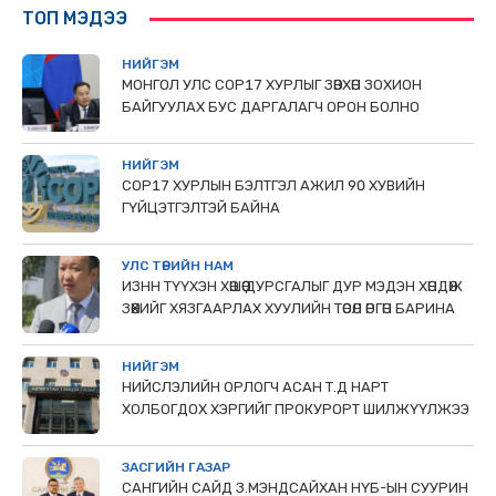
ТОП МЭДЭЭ
НИЙГЭМ
МОНГОЛ УЛС СОР17 ХУРЛЫГ ЗӨВХӨН ЗОХИОН
БАЙГУУЛАХ БУС ДАРГАЛАГЧ ОРОН БОЛНО
НИЙГЭМ
COP17 ХУРЛЫН БЭЛТГЭЛ АЖИЛ 90 ХУВИЙН
ГҮЙЦЭТГЭЛТЭЙ БАЙНА
УЛС ТӨРИЙН НАМ
ИЗНН ТҮҮХЭН ХӨШӨӨ ДУРСГАЛЫГ ДУР МЭДЭН ХӨНДӨЖ
ЗӨӨХИЙГ ХЯЗГААРЛАХ ХУУЛИЙН ТӨСӨЛ ӨРГӨН БАРИНА
НИЙГЭМ
НИЙСЛЭЛИЙН ОРЛОГЧ АСАН Т.Д НАРТ
ХОЛБОГДОХ ХЭРГИЙГ ПРОКУРОРТ ШИЛЖҮҮЛЖЭЭ
ЗАСГИЙН ГАЗАР
САНГИЙН САЙД З.МЭНДСАЙХАН НҮБ-ЫН СУУРИН