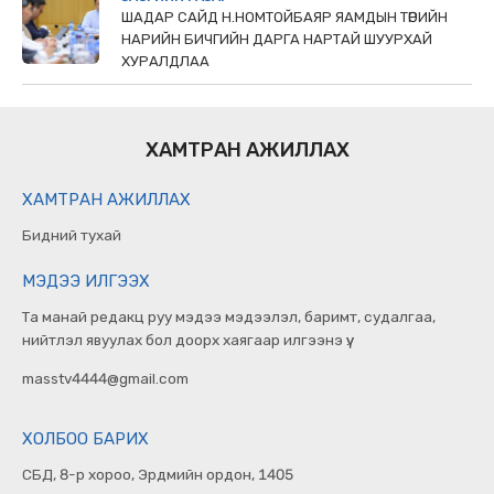
ШАДАР САЙД Н.НОМТОЙБАЯР ЯАМДЫН ТӨРИЙН
НАРИЙН БИЧГИЙН ДАРГА НАРТАЙ ШУУРХАЙ
ХУРАЛДЛАА
ХАМТРАН АЖИЛЛАХ
ХАМТРАН АЖИЛЛАХ
Бидний тухай
МЭДЭЭ ИЛГЭЭХ
Та манай редакц руу мэдээ мэдээлэл, баримт, судалгаа,
нийтлэл явуулах бол доорх хаягаар илгээнэ үү.
masstv4444@gmail.com
ХОЛБОО БАРИХ
СБД, 8-р хороо, Эрдмийн ордон, 1405