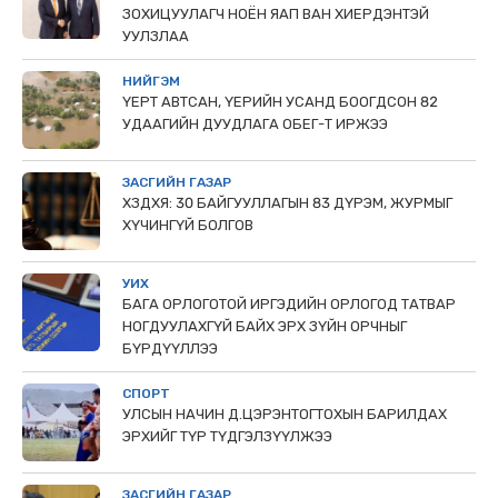
ЗОХИЦУУЛАГЧ НОЁН ЯАП ВАН ХИЕРДЭНТЭЙ
УУЛЗЛАА
НИЙГЭМ
ҮЕРТ АВТСАН, ҮЕРИЙН УСАНД БООГДСОН 82
УДААГИЙН ДУУДЛАГА ОБЕГ-Т ИРЖЭЭ
ЗАСГИЙН ГАЗАР
ХЗДХЯ: 30 БАЙГУУЛЛАГЫН 83 ДҮРЭМ, ЖУРМЫГ
ХҮЧИНГҮЙ БОЛГОВ
УИХ
БАГА ОРЛОГОТОЙ ИРГЭДИЙН ОРЛОГОД ТАТВАР
НОГДУУЛАХГҮЙ БАЙХ ЭРХ ЗҮЙН ОРЧНЫГ
БҮРДҮҮЛЛЭЭ
СПОРТ
УЛСЫН НАЧИН Д.ЦЭРЭНТОГТОХЫН БАРИЛДАХ
ЭРХИЙГ ТҮР ТҮДГЭЛЗҮҮЛЖЭЭ
ЗАСГИЙН ГАЗАР