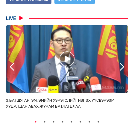
LIVE
ТАЙ
Э.БАТШУГАР: ЭМ, ЭМИЙН ХЭРЭГСЛИЙГ НЭГ ЭХ ҮҮСВЭРЭЭР
С.
ХУДАЛДАН АВАХ ЖУРАМ БАТЛАГДЛАА
НИ
ТӨ